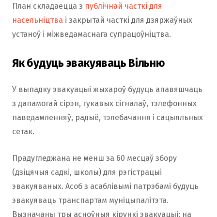
План складаецца з
публічнай часткі для
насельніцтва
і закрытай часткі для дзяржаўных
устаноў і міжведамаснага супрацоўніцтва.
Як будуць эвакуяваць Вільню
У выпадку эвакуацыі жыхароў будуць апавяшчаць
з дапамогай сірэн, гукавых сігналаў, тэлефонных
паведамленняў, радыё, тэлебачання і сацыяльных
сетак.
Прадугледжана не менш за 60 месцаў збору
(дзіцячыя садкі, школы) для рэгістрацыі
эвакуяваных. Асоб з асаблівымі патрэбамі будуць
эвакуяваць транспартам муніцыпалітэта.
Вызначаны тры асноўныя кірункі эвакуацыі: на