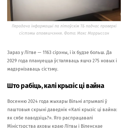
Перадача інфармацыі па літоўскім ТБ падчас праверкі
сістэмы апавяшчэння. Фота: Макс Моррыссан
Зараз у Літве — 1163 сірэны, і іх будзе больш. Да
2029 года плануецца ўсталяваць яшчэ 275 новых і
мадэрнізаваць сістэму.
Што рабіць, калі крызіс ці вайна
Восенню 2024 года жыхары Вільні атрымалі ў
паштовыя скрыні даведнік «Калі крызіс ці вайна:
як сябе паводзіць?». Яго распрацавалі
Міністэрства аховы краю Літвы і Віленскае