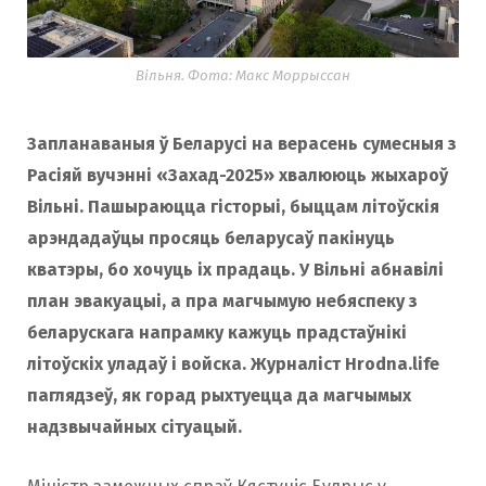
o
r
Вільня. Фота: Макс Моррыссан
k
a
Запланаваныя ў Беларусі на верасень сумесныя з
Расіяй вучэнні «Захад-2025» хвалююць жыхароў
m
Вільні. Пашыраюцца гісторыі, быццам літоўскія
арэндадаўцы просяць беларусаў пакінуць
кватэры, бо хочуць іх прадаць. У Вільні абнавілі
план эвакуацыі, а пра магчымую небяспеку з
беларускага напрамку кажуць прадстаўнікі
літоўскіх уладаў і войска. Журналіст Hrodna.life
паглядзеў, як горад рыхтуецца да магчымых
надзвычайных сітуацый.