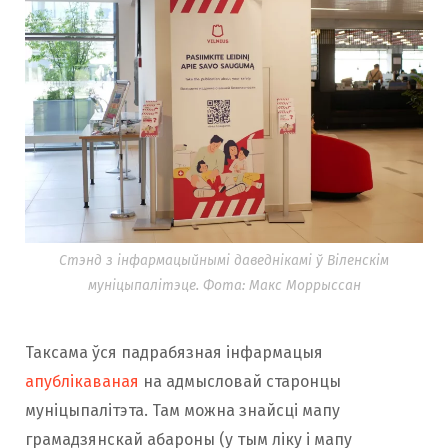
Стэнд з інфармацыйнымі даведнікамі ў Віленскім
муніцыпалітэце. Фота: Макс Моррыссан
Таксама ўся падрабязная інфармацыя
апублікаваная
на адмысловай старонцы
муніцыпалітэта. Там можна знайсці мапу
грамадзянскай абароны (у тым ліку і мапу