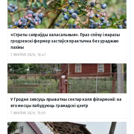
«Страты сапраўды каласальныя». Праз спёку і маразы
гродзенскі фермер застаўся практычна без ураджаю
лахіны
7 ЖНІЎНЯ 2026, 16:47
У Гродне знясуць прыватны сектар каля філармоніі: на
яго месцы пабудуюць грамадскі цэнтр
7 ЖНІЎНЯ 2026, 15:05