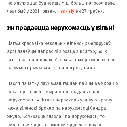
не з’яўляецца буйнейшым ці больш пагрозлівым,
чым быў у 2021 годзе», –
заявіў
ён 27 траўня.
Як прадаецца нерухомасць у Вільні
Цягам красавіка некалькіх віленскіх беларусаў
арэндадаўцы папрасілі з’ехаць з кватэр, бо іх
выставілі на продаж. У прыватных размовах людзі
палічылі прычынай гэтага пагрозу вайны.
Пасля пачатку паўнамаштабнай вайны ва Украіне
некаторыя людзі вырашылі прадаць сваю
нерухомасць у Літве і пераехаць у іншую краіну,
кажа віленскі брокер па нерухомасці Сандра
Якуле. Колькасць здзелак па нерухомасці то
павялічваецца, то змяншаецца, але цяжка