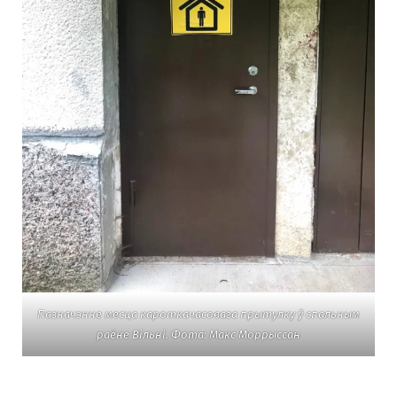
Пазначэнне месца кароткачасовага прытулку ў спальным
раёне Вільні. Фота: Макс Моррыссан