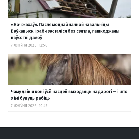
«Ноч жахаў». Пасля моцнай начной навальніцы
Ваўкавыск і раён засталіся без святла, пашкоджаны
паўсотні дамоў
7 ЖНІЎНЯ 2026, 12:56
Чаму дзікія коні ўсё часцей выходзяць на дарогі — і што
з імі будуць рабіць
7 ЖНІЎНЯ 2026, 10:45