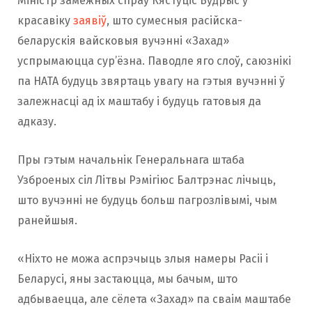
Міністр замежных спраў Кястуціс Будрыс у
красавіку
заявіў
, што сумесныя расійска-
беларускія вайсковыя вучэнні «Захад»
успрымаюцца сур’ёзна. Паводле яго слоў, саюзнікі
па НАТА будуць звяртаць увагу на гэтыя вучэнні ў
залежнасці ад іх маштабу і будуць гатовыя да
адказу.
Пры гэтым начальнік Генеральнага штаба
Узброеных сіл Літвы Рэмігіюс Балтрэнас лічыць,
што вучэнні не будуць больш пагрозлівымі, чым
ранейшыя.
«Ніхто не можа аспрэчыць злыя намеры Расіі і
Беларусі, яны застаюцца, мы бачым, што
адбываецца, але сёлета «Захад» па сваім маштабе