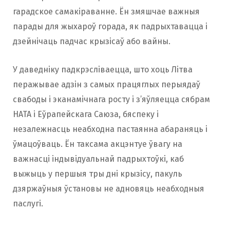
гарадское самакіраванне. Ён змяшчае важныя
парады для жыхароў горада, як падрыхтавацца і
дзейнічаць падчас крызісаў або вайны.
У даведніку падкрэсліваецца, што хоць Літва
перажывае адзін з самых працяглых перыядаў
свабоды і эканамічнага росту і з’яўляецца сябрам
НАТА і Еўрапейскага Саюза, бяспеку і
незалежнасць неабходна пастаянна абараняць і
ўмацоўваць. Ён таксама акцэнтуе ўвагу на
важнасці індывідуальнай падрыхтоўкі, каб
выжыць у першыя тры дні крызісу, пакуль
дзяржаўныя ўстановы не адновяць неабходныя
паслугі.