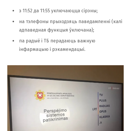
з 11:52 да 11:55 уключаюцца сірэны;
на тэлефоны прыходзяць паведамленні (калі
адпаведная функцыя ўключана);
па радыё і ТБ перадаюць важную
інфармацыю і рэкамендацыі.