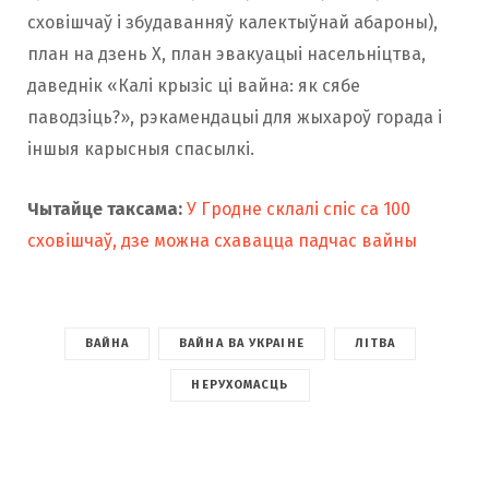
сховішчаў і збудаванняў калектыўнай абароны),
план на дзень X, план эвакуацыі насельніцтва,
даведнік «Калі крызіс ці вайна: як сябе
паводзіць?», рэкамендацыі для жыхароў горада і
іншыя карысныя спасылкі.
Чытайце таксама:
У Гродне склалі спіс са 100
сховішчаў, дзе можна схавацца падчас вайны
ВАЙНА
ВАЙНА ВА УКРАІНЕ
ЛІТВА
НЕРУХОМАСЦЬ