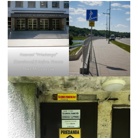
Пазнакі “Priedanga”
(Сховішча) ў Коўне. Фота:
Макс Моррыссан