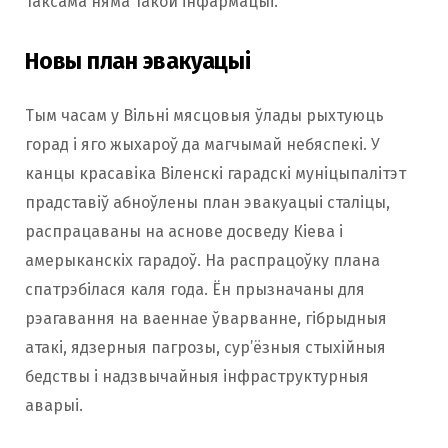
таксама няма такой інфармацыі.
Новы план эвакуацыі
Тым часам у Вільні мясцовыя ўлады рыхтуюць
горад і яго жыхароў да магчымай небяспекі. У
канцы красавіка Віленскі гарадскі муніцыпалітэт
прадставіў абноўлены план эвакуацыі сталіцы,
распрацаваны на аснове досведу Кіева і
амерыканскіх гарадоў. На распрацоўку плана
спатрэбілася каля года. Ён прызначаны для
рэагавання на ваеннае ўварванне, гібрыдныя
атакі, ядзерныя пагрозы, сур’ёзныя стыхійныя
бедствы і надзвычайныя інфраструктурныя
аварыі.