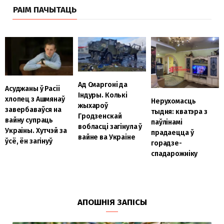
РАІМ ПАЧЫТАЦЬ
Ад Смаргоні да
Асуджаны ў Расіі
Індуры. Колькі
хлопец з Ашмянаў
Нерухомасць
жыхароў
завербаваўся на
тыдня: кватэра з
Гродзенскай
вайну супраць
паўлінамі
вобласці загінула ў
Украіны. Хутчэй за
прадаецца ў
вайне ва Украіне
ўсё, ён загінуў
горадзе-
спадарожніку
АПОШНІЯ ЗАПІСЫ