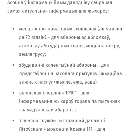
Асобна ў інфармацыйным даведніку сабраная
самая актуальная інфармацыя для жыхароў:
месцы кароткачасовых сховішчаў (ад 5 хвілін
да 72 гадзін) – для абароны ад абломкаў,
аскепкаў або ўдарных хваль, моцнага ветру,
землятрусу;
збудаванні калектыўнай абароны – для
прадстаўлення часовага прытулку і жыццёва
важных паслуг (жыллё, ежа, вада);
віленская спецлінія 19101 – для
інфармавання жыхароў горада па пытаннях
грамадзянскай абароны;
тэлефон службы экстраннай дапамогі
Літоўскага Чырвонага Крыжа 111 – для