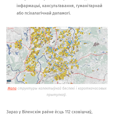
інфармацыі, кансультавання, гуманітарнай
або псіхалагічнай дапамогі.
Мапа
cтруктуры калектыўнай бяспекі і кароткачасовых
прытулкаў.
Зараз у Віленскім раёне ёсць 112 сховішчаў,