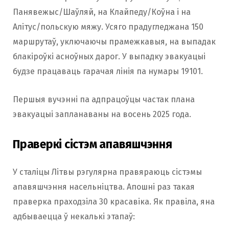
Панявежыс/Шаўляй, на Клайпеду/Коўна і на
Алітус/польскую мяжу. Усяго прадугледжана 150
маршрутаў, уключаючы прамежкавыя, на выпадак
блакіроўкі асноўных дарог. У выпадку эвакуацыі
будзе працаваць гарачая лінія па нумары 19101.
Першыя вучэнні па адпрацоўцы частак плана
эвакуацыі запланаваны на восень 2025 года.
Праверкі сістэм апавяшчэння
У сталіцы Літвы рэгулярна правяраюць сістэмы
апавяшчэння насельніцтва. Апошні раз такая
праверка праходзіла 30 красавіка. Як правіла, яна
адбываецца ў некалькі этапаў: