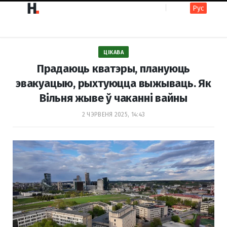
Рус
F
I
ЦІКАВА
a
n
Прадаюць кватэры, плануюць
эвакуацыю, рыхтуюцца выжываць. Як
Вільня жыве ў чаканні вайны
c
s
2 ЧЭРВЕНЯ 2025, 14:43
e
t
b
a
o
g