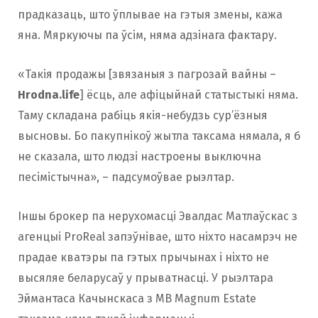
прадказаць, што ўплывае на гэтыя змены, кажа
яна. Мяркуючы па ўсім, няма адзінага фактару.
«Такія продажы [звязаныя з пагрозай вайны –
Hrodna.life
] ёсць, але афіцыйнай статыстыкі няма.
Таму складана рабіць якія-небудзь сур’ёзныя
высновы. Бо пакупнікоў жытла таксама нямала, я б
не сказала, што людзі настроены выключна
песімістычна», – падсумоўвае рыэлтар.
Іншы брокер па нерухомасці Эвалдас Матлаўскас з
агенцыі ProReal запэўнівае, што ніхто насамрэч не
прадае кватэры па гэтых прычынах і ніхто не
высяляе беларусаў у прыватнасці. У рыэлтара
Эймантаса Качынскаса з MB Magnum Estate