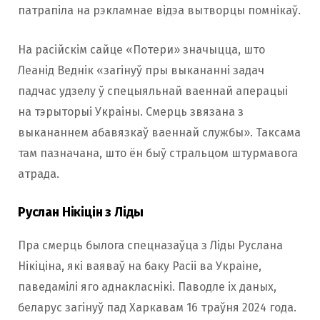
патрапіла на рэкламнае відэа вытворцы помнікаў.
На расійскім сайце «Потери» значыцца, што
Леанід Веднік «загінуў пры выкананні задач
падчас удзелу ў спецыяльнай ваеннай аперацыі
на тэрыторыі Украіны. Смерць звязана з
выкананнем абавязкаў ваеннай службы». Таксама
там пазначана, што ён быў стральцом штурмавога
атрада.
Руслан Нікіцін з Ліды
Пра смерць былога спецназаўца з Ліды Руслана
Нікіціна, які ваяваў на баку Расіі ва Украіне,
паведамілі яго аднакласнікі. Паводле іх даных,
беларус загінуў пад Харкавам 16 траўня 2024 года.