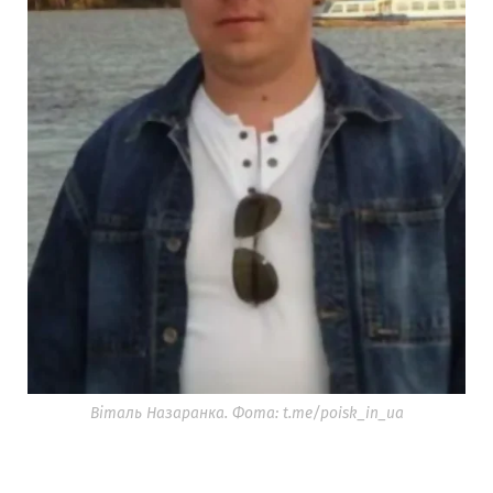
Віталь Назаранка. Фота: t.me/poisk_in_ua