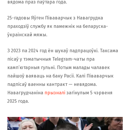
вядома праз паўтара года.
25-гадовы Яўген Піваварчык з Навагрудка
праходзіў службу як памежнік на беларуска-
ўкраінскай мяжы.
З 2023 па 2024 год ён шукаў падпрацоўкі. Таксама
пісаў у тэматычныя Telegram-чаты пра
камп’ютарныя гульні. Потым малады чалавек
пайшоў ваяваць на баку Расіі. Калі Піваварчык
падпісаў ваенны кантракт — невядома.
Навагрудчаніна
прызналі
загінулым 5 чэрвеня
2025 года.