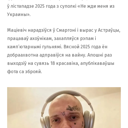
ў лістападзе 2025 года з суполкі «Не жди меня из
Украины».
Маціевіч нарадзіўся ў Смаргоні і вырас у Астраўцы,
працаваў ахоўнікам, захапляўся рэпам і
камп’ютарнымі гульнямі. Вясной 2025 года ён
добраахвотна адправіўся на вайну. Апошні раз
выходзіў на сувязь 18 красавіка, апублікаваўшы
фота са зброяй.