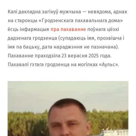
Калі дакладна загінуў мужчына — невядома, аднак
на старонцы «Гродзенскага пахавальнага дома»
ёсць інфармацыя
пра пахаванне
поўнага цёзкі
дадзенага гродзенца (супадаюць імя, прозвішча і
імя па бацьку, дата нараджэння не пазначана).
Пахаванне праходзіла 23 верасня 2025 года.
Пахавалі гэтага гродзенца на могілках «Аульс».