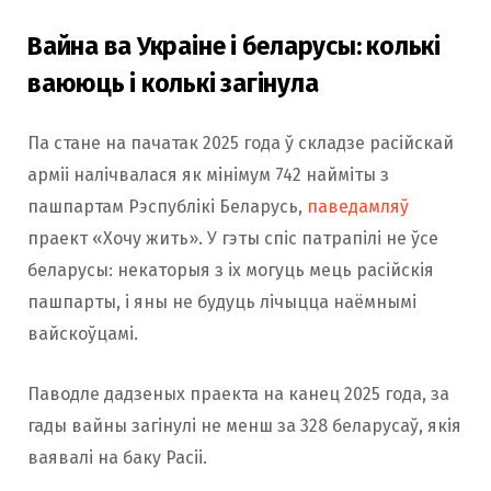
Вайна ва Украіне і беларусы: колькі
ваююць і колькі загінула
Па стане на пачатак 2025 года ў складзе расійскай
арміі налічвалася як мінімум 742 найміты з
пашпартам Рэспублікі Беларусь,
паведамляў
праект «Хочу жить». У гэты спіс патрапілі не ўсе
беларусы: некаторыя з іх могуць мець расійскія
пашпарты, і яны не будуць лічыцца наёмнымі
вайскоўцамі.
Паводле дадзеных праекта на канец 2025 года, за
гады вайны загінулі не менш за 328 беларусаў, якія
ваявалі на баку Расіі.