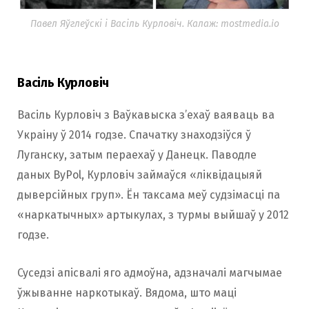
Павел Яўглеўскі і Васіль Курловіч. Калаж: mostmedia.io
Васіль Курловіч
Васіль Курловіч з Ваўкавыска з’ехаў ваяваць ва
Украіну ў 2014 годзе. Спачатку знаходзіўся ў
Луганску, затым пераехаў у Данецк. Паводле
даных ByPol, Курловіч займаўся «ліквідацыяй
дыверсійных груп». Ён таксама меў судзімасці па
«наркатычных» артыкулах, з турмы выйшаў у 2012
годзе.
Суседзі апісвалі яго адмоўна, адзначалі магчымае
ўжыванне наркотыкаў. Вядома, што маці