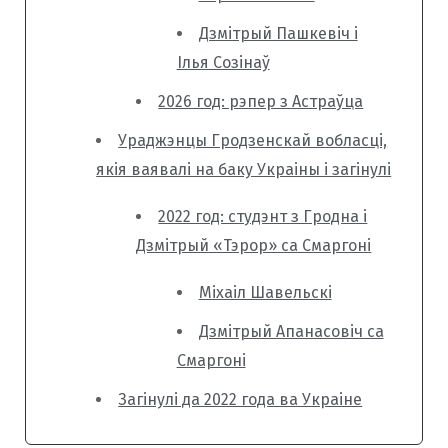
Дзмітрый Пашкевіч і
Ілья Созінаў
2026 год: рэпер з Астраўца
Ураджэнцы Гродзенскай вобласці,
якія ваявалі на баку Украіны і загінулі
2022 год: студэнт з Гродна і
Дзмітрый «Тэрор» са Смаргоні
Міхаіл Шавельскі
Дзмітрый Апанасовіч са
Смаргоні
Загінулі да 2022 года ва Украіне