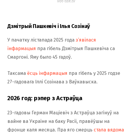
vot-tak.tv
Дзмітрый Пашкевіч і Ілья Созінаў
У пачатку лістапада 2025 года
з’явілася
інфармацыя
пра гібель Дзмітрыя Пашкевіча са
Смаргоні. Яму было 45 гадоў.
Таксама
ёсць інфармацыя
пра гібель у 2025 годзе
27-гадовага Іллі Созінава з Ваўкавыска.
2026 год: рэпер з Астраўца
23-гадовы Герман Маціевіч з Астраўца загінуў на
вайне ва Украіне на баку Расіі, правёўшы на
фронце каля месяца. Пра яго смерць
стала вядома