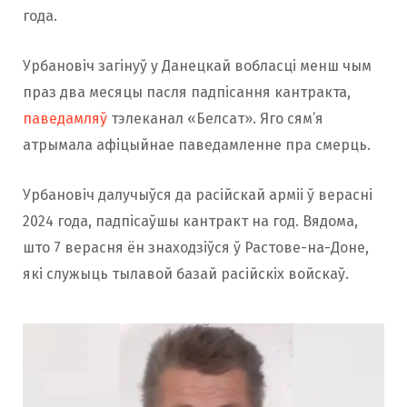
года.
Урбановіч загінуў у Данецкай вобласці менш чым
праз два месяцы пасля падпісання кантракта,
паведамляў
тэлеканал «Белсат». Яго сям’я
атрымала афіцыйнае паведамленне пра смерць.
Урбановіч далучыўся да расійскай арміі ў верасні
2024 года, падпісаўшы кантракт на год. Вядома,
што 7 верасня ён знаходзіўся ў Растове-на-Доне,
які служыць тылавой базай расійскіх войскаў.