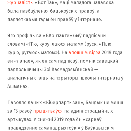
журналісты
«Вот Так», маці маладога чалавека
была пазбаўленая бацькоўскіх правоў, а
падлеткавыя гады ён правёў у інтэрнаце.
Яго профіль ва «ВКонтакте» быў падпісаны
словамі «П’ю, куру, лаюся матам» (руск. «Пью,
курю, ругаюсь матом»). На
апошнім відэа
2019 года
ён «лапае», як ён сам падпісаў, помнік савецкай
падпольшчыцы Зоі Касмадзям’янскай —
аналагічны стаіць на тэрыторыі школы-інтэрната ў
Ашмянах.
Паводле даных «Кіберпартызан», Бандык не менш
за 13 разоў
прыцягваўся
па адміністрацыйных
артыкулах. У снежні 2019 года ён «сарваў
правядзенне самападрыхтоўкі» ў Ваўкавыскім