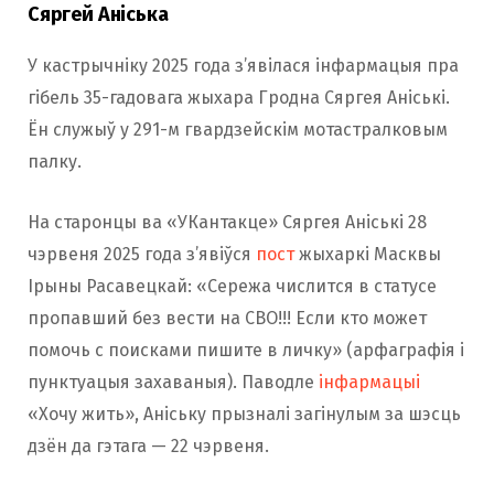
Сяргей Аніська
У кастрычніку 2025 года з’явілася інфармацыя пра
гібель 35-гадовага жыхара Гродна Сяргея Аніські.
Ён служыў у 291-м гвардзейскім мотастралковым
палку.
На старонцы ва «УКантакце» Сяргея Аніські 28
чэрвеня 2025 года з’явіўся
пост
жыхаркі Масквы
Ірыны Расавецкай: «Сережа числится в статусе
пропавший без вести на СВО!!! Если кто может
помочь с поисками пишите в личку» (арфаграфія і
пунктуацыя захаваныя). Паводле
інфармацыі
«Хочу жить», Аніську прызналі загінулым за шэсць
дзён да гэтага — 22 чэрвеня.