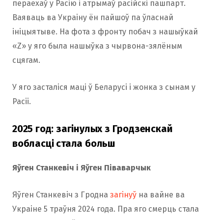
пераехаў у Расію і атрымаў расійскі пашпарт.
Ваяваць ва Украіну ён пайшоў па ўласнай
ініцыятыве. На фота з фронту побач з нашыўкай
«Z» у яго была нашыўка з чырвона-зялёным
сцягам.
У яго засталіся маці ў Беларусі і жонка з сынам у
Расіі.
2025 год: загінулых з Гродзенскай
вобласці стала больш
Яўген Станкевіч і Яўген Піваварчык
Яўген Станкевіч з Гродна
загінуў
на вайне ва
Украіне 5 траўня 2024 года. Пра яго смерць стала