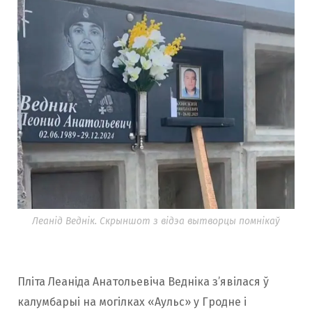
Леанід Веднік. Скрыншот з відэа вытворцы помнікаў
Пліта Леаніда Анатольевіча Ведніка з’явілася ў
калумбарыі на могілках «Аульс» у Гродне і