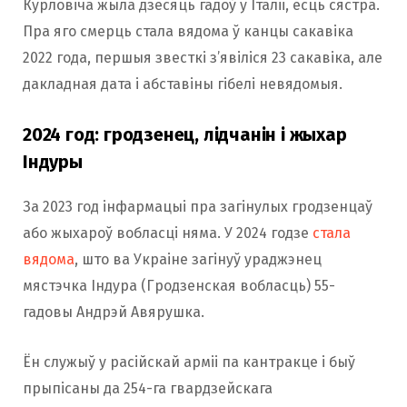
Курловіча жыла дзесяць гадоў у Італіі, ёсць сястра.
Пра яго смерць стала вядома ў канцы сакавіка
2022 года, першыя звесткі з’явіліся 23 сакавіка, але
дакладная дата і абставіны гібелі невядомыя.
2024 год: гродзенец, лідчанін і жыхар
Індуры
За 2023 год інфармацыі пра загінулых гродзенцаў
або жыхароў вобласці няма. У 2024 годзе
стала
вядома
, што ва Украіне загінуў ураджэнец
мястэчка Індура (Гродзенская вобласць) 55-
гадовы Андрэй Авярушка.
Ён служыў у расійскай арміі па кантракце і быў
прыпісаны да 254-га гвардзейскага