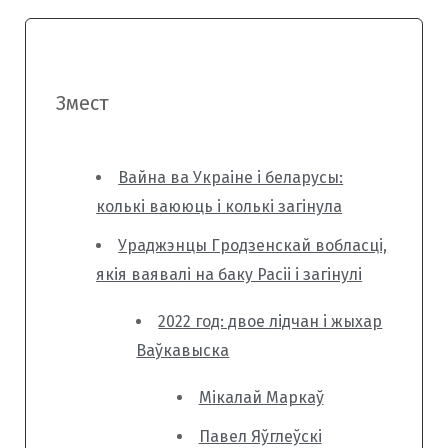
Змест
Вайна ва Украіне і беларусы:
колькі ваююць і колькі загінула
Ураджэнцы Гродзенскай вобласці,
якія ваявалі на баку Расіі і загінулі
2022 год: двое лідчан і жыхар
Ваўкавыска
Мікалай Маркаў
Павел Яўглеўскі