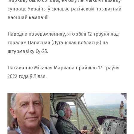
Маркаву было 63 гады, ён быў лётчыкам і ваяваў
супраць Украіны ў складзе расійскай прыватнай
ваеннай кампаніі.
Паводле паведамленняў, яго збілі 12 траўня над
горадам Папасная (Луганская вобласць) на
штурмавіку Су-25.
Пахаванне Мікалая Маркава прайшло 17 траўня
2022 года ў Лідзе.