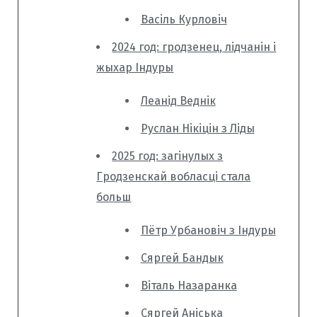
Васіль Курловіч
2024 год: гродзенец, лідчанін і
жыхар Індуры
Леанід Веднік
Руслан Нікіцін з Ліды
2025 год: загінулых з
Гродзенскай вобласці стала
больш
Пётр Урбановіч з Індуры
Сяргей Бандык
Віталь Назаранка
Сяргей Аніська