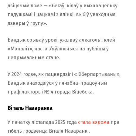
дзіцячым доме — «бегаў, кідаў у выхавацельку
падушкамі і цацкамі з ялінкі, выбіў уваходныя
дзверы ў групу».
Бандык срываў урокі, ужываў алкаголь і клей
«Маналіт», часта з’яўляючыся на публіцы ў
непрымальным стане.
У 2024 годзе, як пацвердзілі «Кіберпартызаны»,
Бандык знаходзіўся ў лячэбна-працоўным
прафілакторыі № 4 горада Віцебска.
Віталь Назаранка
У пачатку лістапада 2025 года
стала вядома
пра
гібель гродзенца Віталя Назаранкі.