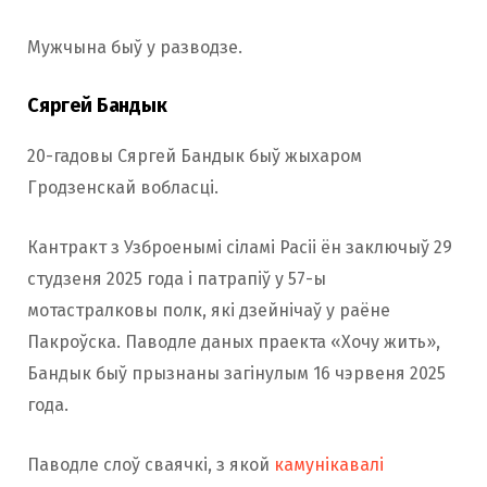
Мужчына быў у разводзе.
Сяргей Бандык
20-гадовы Сяргей Бандык быў жыхаром
Гродзенскай вобласці.
Кантракт з Узброенымі сіламі Расіі ён заключыў 29
студзеня 2025 года і патрапіў у 57-ы
мотастралковы полк, які дзейнічаў у раёне
Пакроўска. Паводле даных праекта «Хочу жить»,
Бандык быў прызнаны загінулым 16 чэрвеня 2025
года.
Паводле слоў сваячкі, з якой
камунікавалі