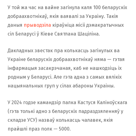
У той жа час на вайне загінула каля 100 беларускіх
добраахвотнікаў, якія ваявалі за Украіну. Такія
даныя
прыводзіла
кіраўніца місіі дэмакратычных
сіл Беларусі ў Кіеве Святлана Шаціліна.
Дакладных звестак пра колькасць загінулых ва
Украіне беларускіх добраахвотнікаў няма — гэтая
інфармацыя засакрэчаная, каб не нашкодзіць іх
родным у Беларусі. Але гэта адна з самых вялікіх
нацыянальных груп у сілах абароны Украіны.
У 2024 годзе камандзір палка Кастуся Каліноўскага
(гэта толькі адно з беларускіх падраздзяленняў у
складзе УСУ) назваў колькасць чалавек, якія
прайшлі праз полк — 5000.