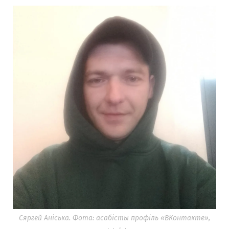
Сяргей Аніська. Фота: асабісты профіль «ВКонтакте»,