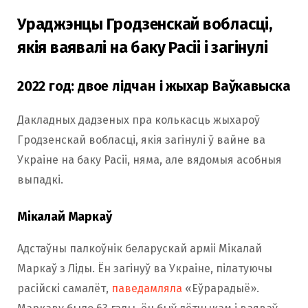
Ураджэнцы Гродзенскай вобласці,
якія ваявалі на баку Расіі і загінулі
2022 год: двое лідчан і жыхар Ваўкавыска
Дакладных дадзеных пра колькасць жыхароў
Гродзенскай вобласці, якія загінулі ў вайне ва
Украіне на баку Расіі, няма, але вядомыя асобныя
выпадкі.
Мікалай Маркаў
Адстаўны палкоўнік беларускай арміі Мікалай
Маркаў з Ліды. Ён загінуў ва Украіне, пілатуючы
расійскі самалёт,
паведамляла
«Еўрарадыё».