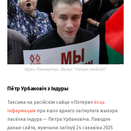
Яўген Піваварчык. Фота: “Радыё Свабода”
Пётр Урбановіч з Індуры
Таксама на расійскім сайце «Потери»
ёсць
інфармацыя
пра яшчэ аднаго загінулага жыхара
пасёлка Індура — Пятра Урбановіча. Паводле
даных сайта, мужчына загінуў 24 сакавіка 2025