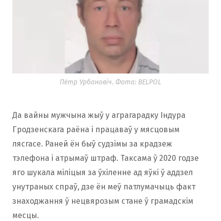
Пётр Урбановіч. Фота: BELPOL
Да вайны мужчына жыў у аграгарадку Індура
Гродзенскага раёна і працаваў у мясцовым
лясгасе. Раней ён быў судзімы за крадзеж
тэлефона і атрымаў штраф. Таксама ў 2020 годзе
яго шукала міліцыя за ўхіленне ад яўкі ў аддзел
унутраных спраў, дзе ён меў патлумачыць факт
знаходжання ў нецвярозым стане ў грамадскім
месцы.