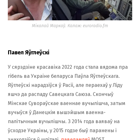
Мікалай Маркаў. Калаж: euroradio.fm
Павел Яўглеўскі
У сярэдзіне красавіка 2022 года стала вядома пра
гібель ва Украіне беларуса Паўла Яўглеўскага.
Яўглеўскі нарадзіўся ў Расіі, але пераехаў у Ліду
яшчэ да распаду Савецкага Саюза. Скончыў
Мінскае Сувораўскае ваеннае вучылішча, затым
вучыўся ў Данецкім вышэйшым ваенна-
палітычным вучылішчы. З 2014 года ваяваў на
ўсходзе Украіны, у 2015 годзе быў паранены і
знаходзіўся ў шпіталі,
паведамляў
MOST.