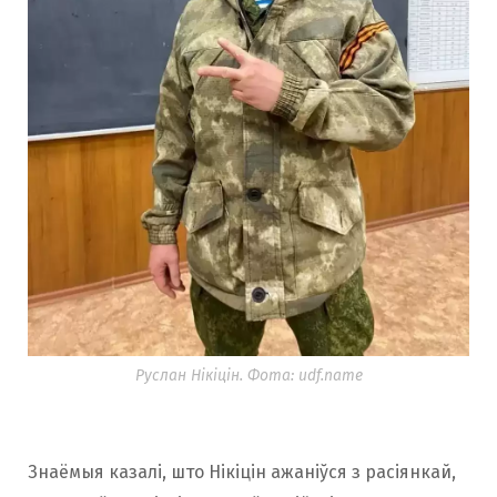
Руслан Нікіцін. Фота: udf.name
Знаёмыя казалі, што Нікіцін ажаніўся з расіянкай,