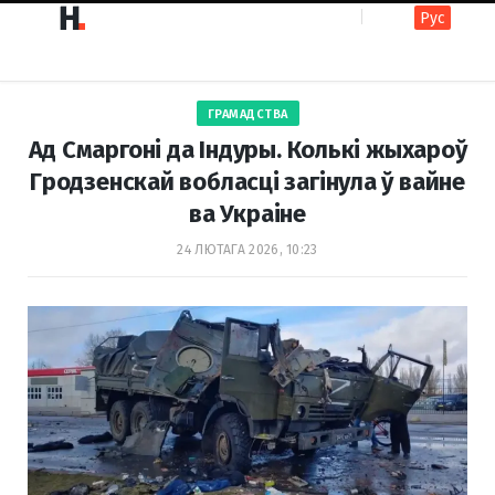
Рус
F
I
ГРАМАДСТВА
a
n
Ад Смаргоні да Індуры. Колькі жыхароў
Гродзенскай вобласці загінула ў вайне
ва Украіне
c
s
24 ЛЮТАГА 2026, 10:23
e
t
b
a
o
g