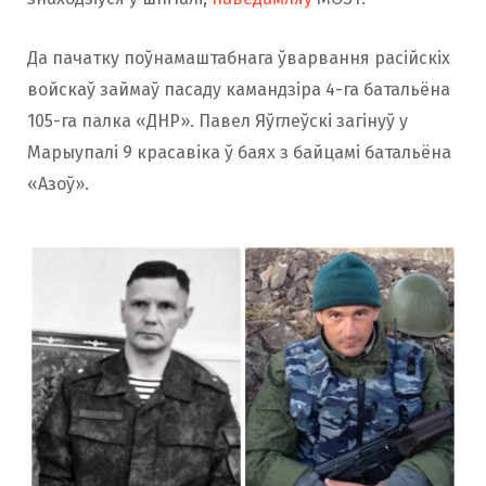
Да пачатку поўнамаштабнага ўварвання расійскіх
войскаў займаў пасаду камандзіра 4-га батальёна
105-га палка «ДНР». Павел Яўглеўскі загінуў у
Марыупалі 9 красавіка ў баях з байцамі батальёна
«Азоў».