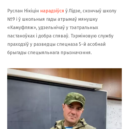
Руслан Нікіцін
нарадзіўся
ў Лідзе, скончыў школу
№9 і ў школьныя гады атрымаў мянушку
«Камуфляж», удзельнічаў у тэатральных
пастаноўках і добра спяваў. Тэрміновую службу
праходзіў у разведцы спецназа 5-й асобнай
брыгады спецыяльнага прызначэння.