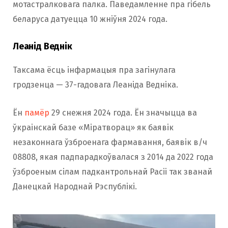
мотастралковага палка. Паведамленне пра гібель
беларуса датуецца 10 жніўня 2024 года.
Леанід Веднік
Таксама ёсць інфармацыя пра загінулага
гродзенца — 37-гадовага Леаніда Ведніка.
Ён
памёр
29 снежня 2024 года. Ён значыцца ва
ўкраінскай базе «Міратворац» як баявік
незаконнага ўзброенага фармавання, баявік в/ч
08808, якая падпарадкоўвалася з 2014 да 2022 года
ўзброеным сілам падкантрольнай Расіі так званай
Данецкай Народнай Рэспублікі.