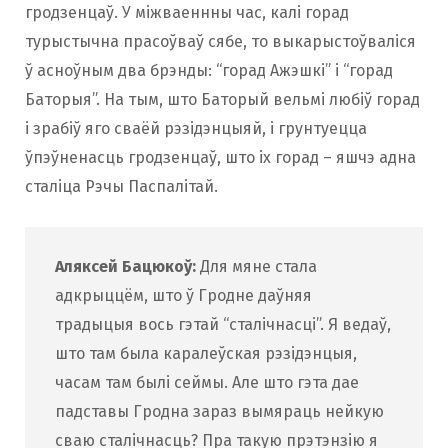
гродзенцаў. У міжваеннны час, калі горад
турыстычна прасоўваў сябе, то выкарыстоўваліся
ў асноўным два брэнды: “горад Ажэшкі” і “горад
Баторыя”. На тым, што Баторый вельмі любіў горад
і зрабіў яго сваёй рэзідэнцыяй, і грунтуецца
ўпэўненасць гродзенцаў, што іх горад – яшчэ адна
сталіца Рэчы Паспалітай.
Аляксей Бацюкоў:
Для мяне стала
адкрыццём, што ў Гродне даўняя
традыцыя вось гэтай “сталічнасці”. Я ведаў,
што там была каралеўская рэзідэнцыя,
часам там былі сеймы. Але што гэта дае
падставы Гродна зараз вымяраць нейкую
сваю сталічнасць? Пра такую прэтэнзію я