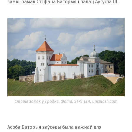
замкі: замак Стэфана Баторыя і палац Аўгуста III.
Стары замак у Гродне. Фота: STRT LFA, unsplash.com
Асоба Баторыя заўсёды была важнай для