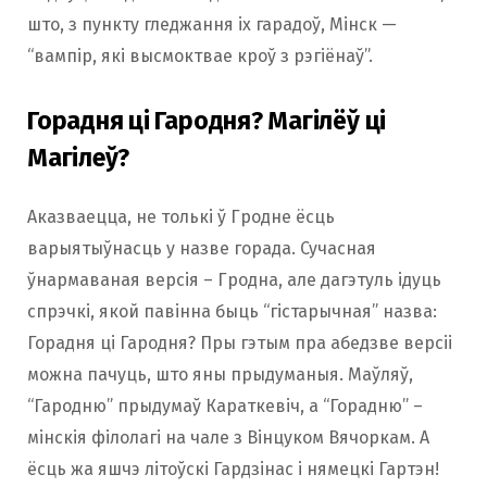
што, з пункту гледжання іх гарадоў, Мінск —
“вампір, які высмоктвае кроў з рэгіёнаў”.
Горадня ці Гародня? Магілёў ці
Магілеў?
Аказваецца, не толькі ў Гродне ёсць
варыятыўнасць у назве горада. Сучасная
ўнармаваная версія – Гродна, але дагэтуль ідуць
спрэчкі, якой павінна быць “гістарычная” назва:
Горадня ці Гародня? Пры гэтым пра абедзве версіі
можна пачуць, што яны прыдуманыя. Маўляў,
“Гародню” прыдумаў Караткевіч, а “Горадню” –
мінскія філолагі на чале з Вінцуком Вячоркам. А
ёсць жа яшчэ літоўскі Гардзінас і нямецкі Гартэн!