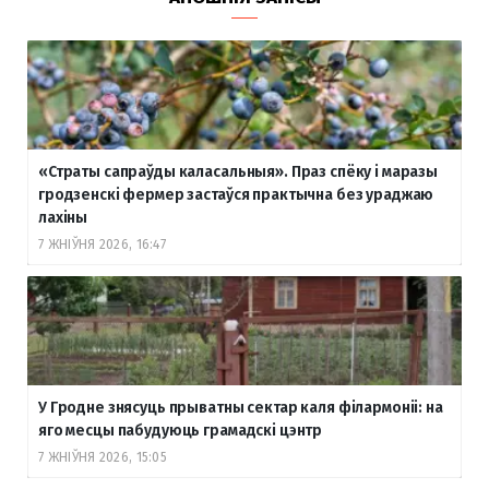
«Страты сапраўды каласальныя». Праз спёку і маразы
гродзенскі фермер застаўся практычна без ураджаю
лахіны
7 ЖНІЎНЯ 2026, 16:47
У Гродне знясуць прыватны сектар каля філармоніі: на
яго месцы пабудуюць грамадскі цэнтр
7 ЖНІЎНЯ 2026, 15:05