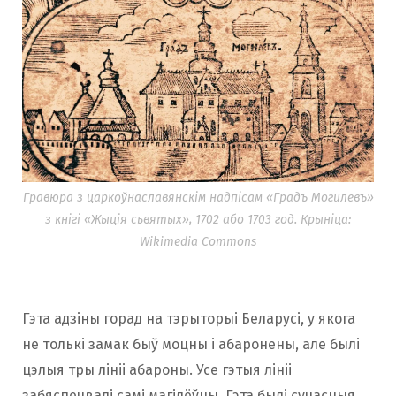
Гравюра з царкоўнаславянскім надпісам «Градъ Могилевъ»
з кнігі «Жыція сьвятых», 1702 або 1703 год. Крыніца:
Wikimedia Commons
Гэта адзіны горад на тэрыторыі Беларусі, у якога
не толькі замак быў моцны і абаронены, але былі
цэлыя тры лініі абароны. Усе гэтыя лініі
забяспечвалі самі магілёўцы. Гэта былі сучасныя