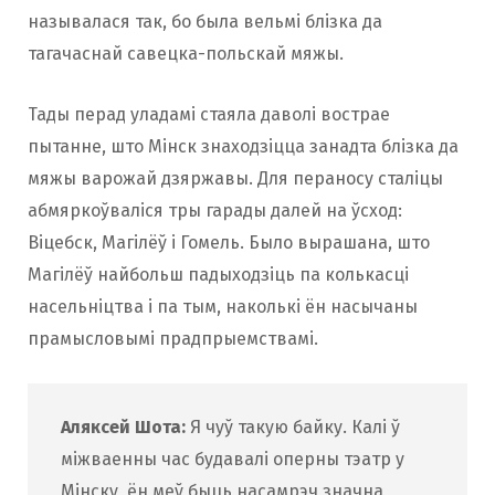
называлася так, бо была вельмі блізка да
тагачаснай савецка-польскай мяжы.
Тады перад уладамі стаяла даволі вострае
пытанне, што Мінск знаходзіцца занадта блізка да
мяжы варожай дзяржавы. Для пераносу сталіцы
абмяркоўваліся тры гарады далей на ўсход:
Віцебск, Магілёў і Гомель. Было вырашана, што
Магілёў найбольш падыходзіць па колькасці
насельніцтва і па тым, наколькі ён насычаны
прамысловымі прадпрыемствамі.
Аляксей Шота:
Я чуў такую байку. Калі ў
міжваенны час будавалі оперны тэатр у
Мінску, ён меў быць насамрэч значна