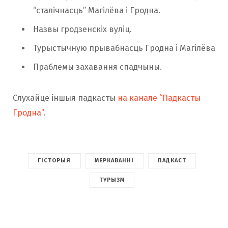
“сталічнасць” Магілёва і Гродна.
Назвы гродзенскіх вуліц.
Турыстычную прывабнасць Гродна і Магілёва
Праблемы захавання спадчыны.
Слухайце іншыя падкасты
на канале “Падкасты
Гродна”
.
ГІСТОРЫЯ
МЕРКАВАННІ
ПАДКАСТ
ТУРЫЗМ