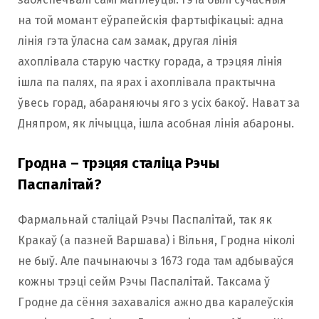
на той момант еўрапейскія фартыфікацыі: адна
лінія гэта ўласна сам замак, другая лінія
ахоплівала старую частку горада, а трэцяя лінія
ішла па палях, па ярах і ахоплівала практычна
ўвесь горад, абараняючы яго з усіх бакоў. Нават за
Дняпром, як лічыцца, ішла асобная лінія абароны.
Гродна – трэцяя сталіца Рэчы
Паспалітай?
Фармальнай сталіцай Рэчы Паспалітай, так як
Кракаў (а пазней Варшава) і Вільня, Гродна ніколі
не быў. Але пачынаючы з 1673 года там адбываўся
кожны трэці сейм Рэчы Паспалітай. Таксама ў
Гродне да сёння захаваліся ажно два каралеўскія