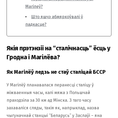
Магілеў?
Што яшчэ абмяркоўвалі ў
падкасце?
Якія прэтэнзіі на “сталічнасць” ёсць у
Гродна і Магілёва?
Як Магілёў ледзь не стаў сталіцай БССР
У Магілёў планавалася перанесці сталіцу ў
міжваенныя часы, калі мяжа з Польшчай
праходзіла за 30 км ад Мінска. З таго часу
захаваліся сляды, такія як, напрыклад, назва
чыгуначнай станцыі “Беларусь” у Заслаўі – яна