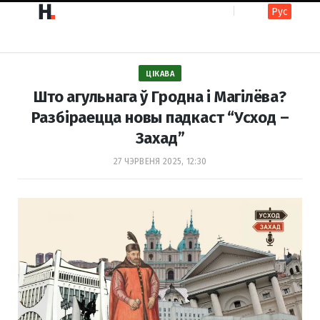
Рус
F
I
ЦІКАВА
a
n
Што агульнага ў Гродна і Магілёва?
Разбіраецца новы падкаст “Усход –
Захад”
c
s
27 ЧЭРВЕНЯ 2025, 12:30
e
t
b
a
o
g