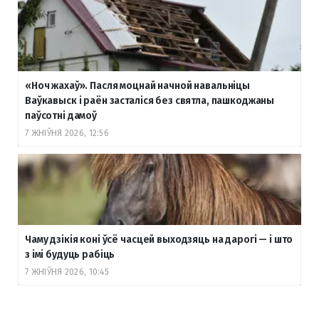
«Ноч жахаў». Пасля моцнай начной навальніцы
Ваўкавыск і раён засталіся без святла, пашкоджаны
паўсотні дамоў
7 ЖНІЎНЯ 2026, 12:56
Чаму дзікія коні ўсё часцей выходзяць на дарогі — і што
з імі будуць рабіць
7 ЖНІЎНЯ 2026, 10:45