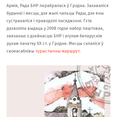
Армія, Рада БНР перабралася ў Гродна. Захаваліся
будынкі і месцы, дзе жылі чальцы Рады, дзе яны
сустракаліся і праводзілі пасяджэнні. Гэта
дазволіла выдаць у 2008 годзе набор паштовак,
звязаных з дзейнасцю БНР і агулам беларускім
рухам пачатку XX ст. у Гродне. Месцы склаліся ў
своеасаблівы
турыстычны маршрут
.