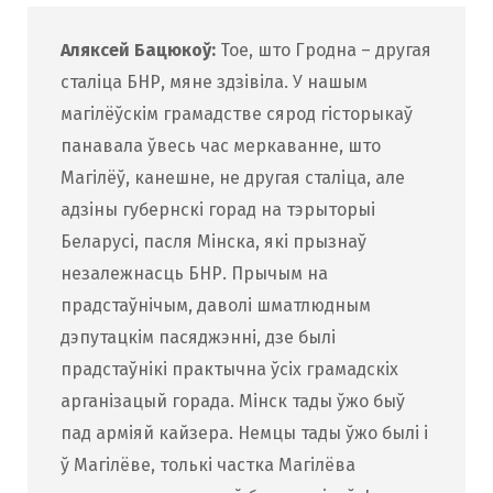
Аляксей Бацюкоў:
Тое, што Гродна – другая
сталіца БНР, мяне здзівіла. У нашым
магілёўскім грамадстве сярод гісторыкаў
панавала ўвесь час меркаванне, што
Магілёў, канешне, не другая сталіца, але
адзіны губернскі горад на тэрыторыі
Беларусі, пасля Мінска, які прызнаў
незалежнасць БНР. Прычым на
прадстаўнічым, даволі шматлюдным
дэпутацкім пасяджэнні, дзе былі
прадстаўнікі практычна ўсіх грамадскіх
арганізацый горада. Мінск тады ўжо быў
пад арміяй кайзера. Немцы тады ўжо былі і
ў Магілёве, толькі частка Магілёва