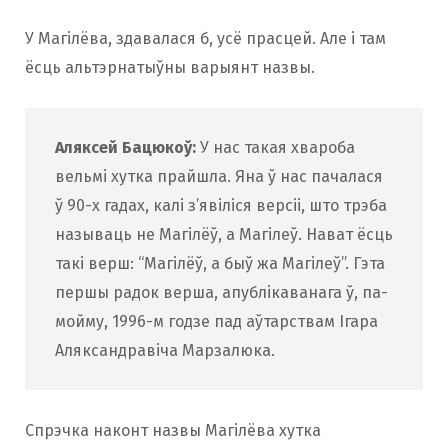
У Магілёва, здавалася б, усё прасцей. Але і там
ёсць альтэрнатыўны варыянт назвы.
Аляксей Бацюкоў:
У нас такая хвароба
вельмі хутка прайшла. Яна ў нас пачалася
ў 90-х гадах, калі з’явіліся версіі, што трэба
называць не Магілёў, а Магілеў. Нават ёсць
такі верш: “Магілёў, а быў жа Магілеў”. Гэта
першы радок верша, апублікаванага ў, па-
мойму, 1996-м годзе пад аўтарствам Ігара
Аляксандравіча Марзалюка.
Спрэчка наконт назвы Магілёва хутка