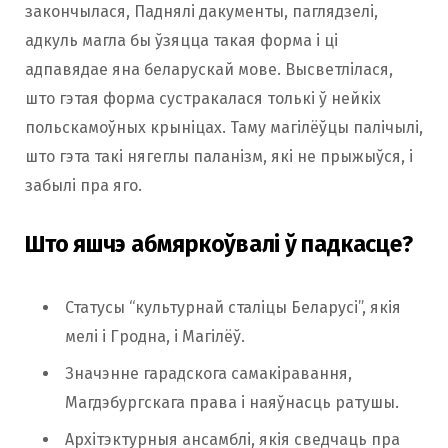
закончылася, Паднялі дакументы, паглядзелі,
адкуль магла бы ўзяцца такая форма і ці
адпавядае яна беларускай мове. Высветлілася,
што гэтая форма сустракалася толькі ў нейкіх
польскамоўных крыніцах. Таму магілёўцы палічылі,
што гэта такі нягеглы паланізм, які не прыжыўся, і
забылі пра яго.
Што яшчэ абмяркоўвалі ў падкасце?
Статусы “культурнай сталіцы Беларусі”, якія
мелі і Гродна, і Магілёў.
Значэнне гарадскога самакіравання,
Магдэбургскага права і наяўнасць ратушы.
Архітэктурныя ансамблі, якія сведчаць пра