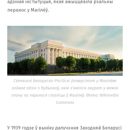
адзіная інстытуцыя, якая ажыццявіла рэальны
перанос у Магілёў.
Сённяшні Беларуска-Расійскі ўніверсітэт у Магілёве
займае адзін з будынкаў, якія з’явіліся акурат у межах
плану па пераносе сталіцы ў Магілёў. Фота: Wikimedia
Commons
У 1939 годзе ў выніку далучэння Заходняй Беларусі