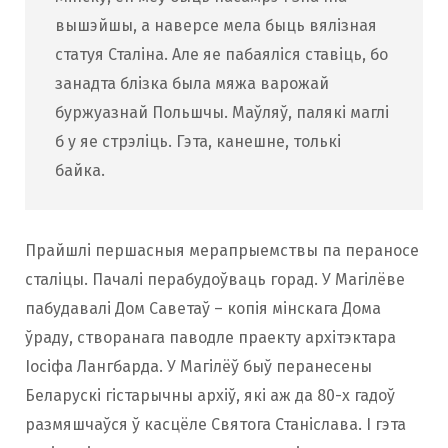
вышэйшы, а наверсе мела быць вялізная
статуя Сталіна. Але яе пабаяліся ставіць, бо
занадта блізка была мяжа варожай
буржуазнай Польшчы. Маўляў, палякі маглі
б у яе стрэліць. Гэта, канешне, толькі
байка.
Прайшлі першасныя мерапрыемствы па пераносе
сталіцы. Пачалі перабудоўваць горад. У Магілёве
пабудавалі Дом Саветаў – копія мінскага Дома
ўраду, створанага паводле праекту архітэктара
Іосіфа Лангбарда. У Магілёў быў перанесены
Беларускі гістарычны архіў, які аж да 80-х гадоў
размяшчаўся ў касцёле Святога Станіслава. І гэта