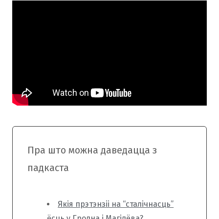
Пра што можна даведацца з
падкаста
Якія прэтэнзіі на “сталічнасць”
ёсць у Гродна і Магілёва?