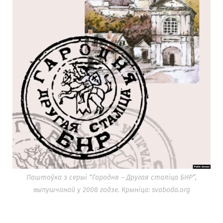
Паштоўка з серыі “Гародня – Другая сталіца БНР”,
выпушчанай у 2008 годзе. Крыніца: svaboda.org