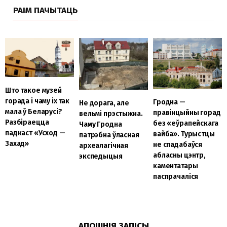
РАІМ ПАЧЫТАЦЬ
Што такое музей
горада і чаму іх так
Гродна —
Не дорага, але
мала ў Беларусі?
правінцыйны горад
вельмі прэстыжна.
Разбіраецца
без «еўрапейскага
Чаму Гродна
падкаст «Усход —
вайба». Турыстцы
патрэбна ўласная
Захад»
не спадабаўся
археалагічная
абласны цэнтр,
экспедыцыя
каментатары
паспрачаліся
АПОШНІЯ ЗАПІСЫ