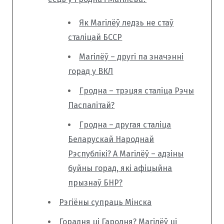
Як Магілёў ледзь не стаў
сталіцай БССР
Магілёў – другі па значэнні
горад у ВКЛ
Гродна – трэцяя сталіца Рэчы
Паспалітай?
Гродна – другая сталіца
Беларускай Народнай
Рэспублікі? А Магілёў – адзіны
буйны горад, які афіцыйна
прызнаў БНР?
Рэгіёны супраць Мінска
Горадня ці Гародня? Магілёў ці