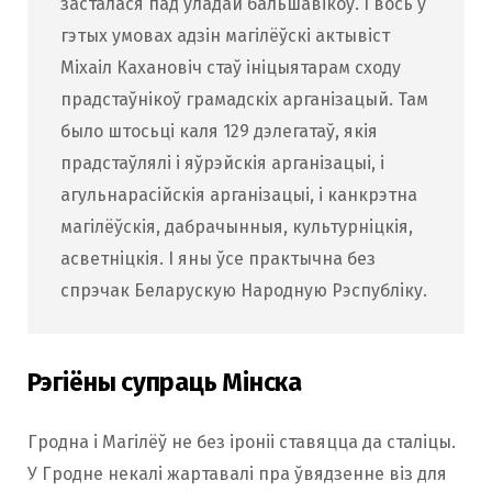
засталася пад уладай бальшавікоў. І вось у
гэтых умовах адзін магілёўскі актывіст
Міхаіл Кахановіч стаў ініцыятарам сходу
прадстаўнікоў грамадскіх арганізацый. Там
было штосьці каля 129 дэлегатаў, якія
прадстаўлялі і яўрэйскія арганізацыі, і
агульнарасійскія арганізацыі, і канкрэтна
магілёўскія, дабрачынныя, культурніцкія,
асветніцкія. І яны ўсе практычна без
спрэчак Беларускую Народную Рэспубліку.
Рэгіёны супраць Мінска
Гродна і Магілёў не без іроніі ставяцца да сталіцы.
У Гродне некалі жартавалі пра ўвядзенне віз для