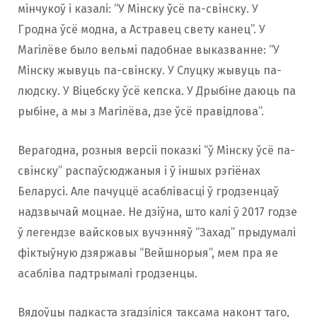
мінчукоў і казалі: “У Мінску ўсё па-свінску. У
Гродна ўсё модна, а Астравец свету канец”. У
Магілёве было вельмі падобнае выказванне: “У
Мінску жывуць па-свінску. У Слуцку жывуць па-
людску. У Віцебску ўсё кепска. У Дрыбіне даюць па
рыбіне, а мы з Магілёва, дзе ўсё правідлова”.
Верагодна, розныя версіі показкі “ў Мінску ўсё па-
свінску” распаўсюджаныя і ў іншых рэгіёнах
Беларусі. Але пачуццё асаблівасці ў гродзенцаў
надзвычай моцнае. Не дзіўна, што калі ў 2017 годзе
ў легендзе вайсковых вучэнняў “Захад” прыдумалі
фіктыўную дзяржавы “Вейшнорыя”, мем пра яе
асабліва падтрымалі гродзенцы.
Вядоўцы падкаста згадзіліся таксама наконт таго,