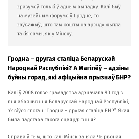
зразумеў толькі ў адным выпадку. Калі быў
на музейным форуме ў Гродне, то
заўважыў, што там кошты на арэнду жытла
такія самы, як у Мінску.
Гродна – другая сталіца Беларускай
Народнай Рэспублікі? А Магілёў – адзіны
буйны горад, які афіцыйна прызнаў БНР?
Калі ў 2008 годзе грамадства адзначала 90 год з
дня абвяшчэння Беларускай Народнай Рэспублікі,
з’явіўся слоган “Гродна – другая сталіца БНР”. Якая
была падстава такога сцвярджэння?
Справа ў тым, што калі Мінск заняла Чырвоная