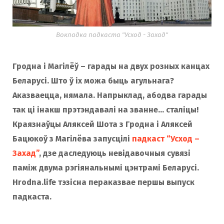
o
r
Вокладка падкаста "Усход - Захад"
k
a
Гродна і Магілёў – гарады на двух розных канцах
Беларусі. Што ў іх можа быць агульнага?
m
Аказваецца, нямала. Напрыклад, абодва гарады
так ці інакш прэтэндавалі на званне… сталіцы!
Краязнаўцы Аляксей Шота з Гродна і Аляксей
Бацюкоў з Магілёва запусцілі
падкаст “Усход –
Захад”
, дзе даследуюць невідавочныя сувязі
паміж двума рэгіянальнымі цэнтрамі Беларусі.
Hrodna.life тэзісна пераказвае першы выпуск
падкаста.