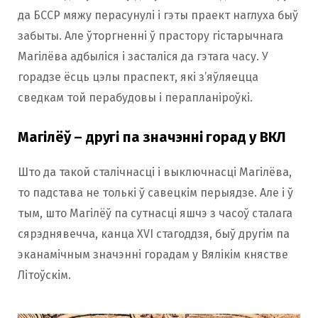
да БССР мяжу перасунулі і гэты праект наглуха быў
забыты. Але ўторгненні ў прастору гістарычнага
Магілёва адбыліся і засталіся да гэтага часу. У
горадзе ёсць цэлы праспект, які з’яўляецца
сведкам той перабудовы і перапланіроўкі.
Магілёў – другі па значэнні горад у ВКЛ
Што да такой сталічнасці і выключнасці Магілёва,
то падстава не толькі ў савецкім перыядзе. Але і ў
тым, што Магілёў па сутнасці яшчэ з часоў сталага
сярэднявечча, канца XVI стагоддзя, быў другім па
эканамічным значэнні горадам у Вялікім княстве
Літоўскім.