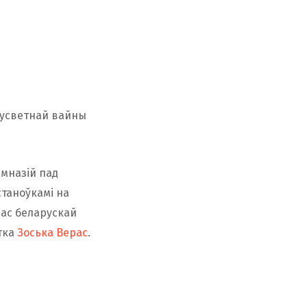
сусветнай вайны
імназій пад
таноўкамі на
лас беларускай
этка
Зоська Верас
.