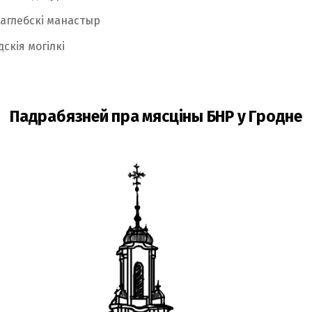
аглебскі манастыр
скія могілкі
Падрабязней пра мясціны БНР у Гродне