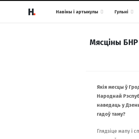
Навіны і артыкулы
Гульні
Мясціны БНР 
Якія месцы ў Гр
Народнай Рэспуб
наведаць у Дзень
гадоў таму?
Глядзіце мапу і с