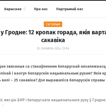
Карыснае
Пра нас
Падтрымай нас
ГІСТОРЫЯ
у Гродне: 12 кропак горада, якія варт
сакавіка
25 САКАВІКА 2024, 12:06
одне звязаныя са станаўленнем беларускай незалежнасц
лікай і наогул беларускім нацыянальным рухам? Якія к
 волі – 25 сакавіка? Дзе вырашаліся беларускія справы
піс мясцін БНР і беларускага нацыянальнага руху ў Гродне.