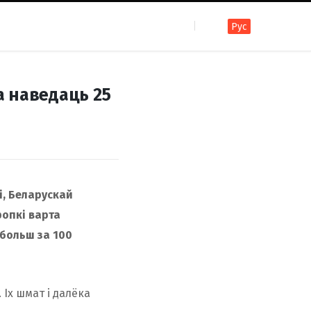
Рус
F
I
T
R
Y
В
а наведаць 25
a
n
e
S
o
к
c
s
l
S
u
о
і, Беларускай
e
t
e
T
н
ропкі варта
 больш за 100
b
a
g
u
т
 Іх шмат і далёка
o
g
r
b
а