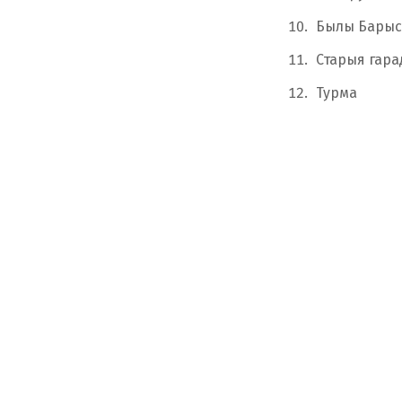
Былы Барыс
Старыя гарад
Турма