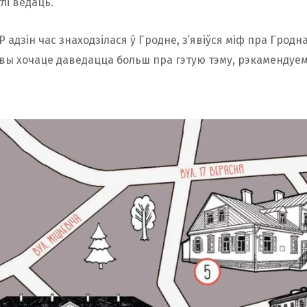
лі ведаць.
 адзін час знаходзілася ў Гродне, з’явіўся міф пра Гродн
і вы хочаце даведацца больш пра гэтую тэму, рэкамендуе