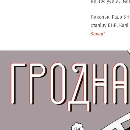
не пра ўсе вы маг
Паколькі Рада БНР
сталіцу БНР. Кал
Захад”
.