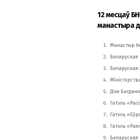
12 месцаў БН
манастыра д
Манастыр б
Беларуская
Беларуская 
Міністэрств
Дом Багдано
Гатэль «Расі
Гатэль «Еўр
Гатэль «Рая
Беларуская