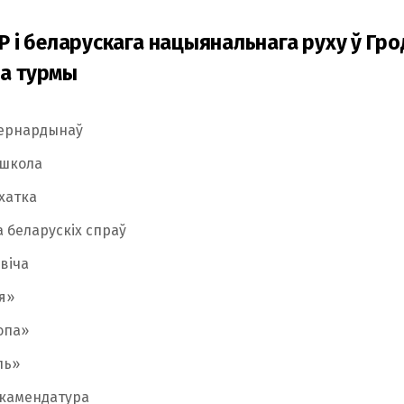
Р і беларускага нацыянальнага руху ў Гро
а турмы
ернардынаў
 школа
хатка
а беларускіх спраў
віча
я»
опа»
ль»
 камендатура