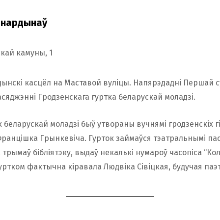
рнардынаў
кай камуны, 1
ынскі касцёл на Маставой вуліцы. Напярэдадні Першай 
асяджэнні Гродзенскага гуртка беларускай моладзі.
к беларускай моладзі быў утвораны вучнямі гродзенскіх г
ранцішка Грынкевіча. Гурток займаўся тэатральнымі пас
 трымаў бібліятэку, выдаў некалькі нумароў часопіса “Ко
 гуртком фактычна кіравала Людвіка Сівіцкая, будучая па