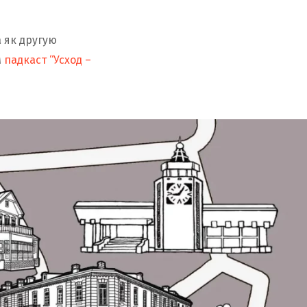
o
r
a
e
к
а як другую
м
падкаст “Усход –
k
a
m
т
m
е