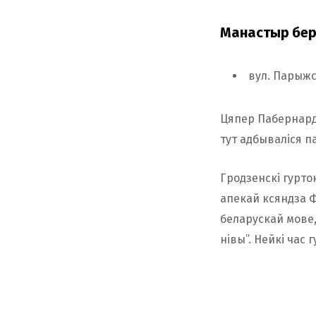
Манастыр бе
вул. Парыжс
Цяпер Пабернард
тут адбываліся п
Гродзенскі гурто
апекай ксяндза Ф
беларускай мове,
нівы”. Нейкі час