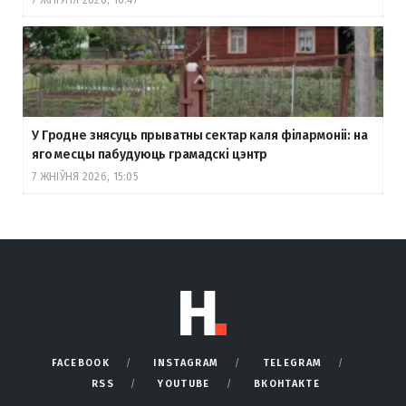
7 ЖНІЎНЯ 2026, 16:47
У Гродне знясуць прыватны сектар каля філармоніі: на
яго месцы пабудуюць грамадскі цэнтр
7 ЖНІЎНЯ 2026, 15:05
FACEBOOK
INSTAGRAM
TELEGRAM
RSS
YOUTUBE
ВКОНТАКТЕ