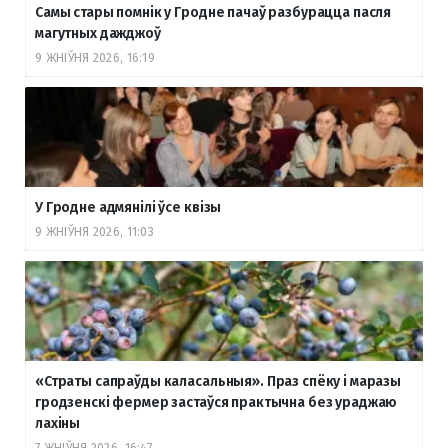
Самы стары помнік у Гродне пачаў разбурацца пасля
магутных дажджоў
9 ЖНІЎНЯ 2026, 16:19
У Гродне адмянілі ўсе квізы
9 ЖНІЎНЯ 2026, 11:03
«Страты сапраўды каласальныя». Праз спёку і маразы
гродзенскі фермер застаўся практычна без ураджаю
лахіны