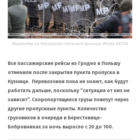
o
r
k
a
Мигранты на белорусско-польской границе. Фото: БЕЛТА
m
Все пассажирские рейсы из Гродно в Польшу
отменили после закрытия пункта пропуска в
Кузнице. Перевозчики пока не знают, как будут
работать дальше, поскольку “ситуация от них не
зависит”. Скоропортящиеся грузы повезут через
другие пропускные пункты. Количество
грузовиков в очереди в Берестовице-
Бобровниках за ночь выросло с 20 до 100.