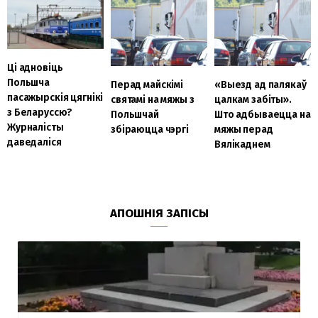
Ці адновіць
Польшча
Перад майскімі
«Выезд ад палякаў
пасажырскія цягнікі
святамі на мяжы з
цалкам забіты».
з Беларуссю?
Польшчай
Што адбываецца на
Журналісты
збіраюцца чэргі
мяжы перад
даведаліся
Вялікаднем
АПОШНІЯ ЗАПІСЫ