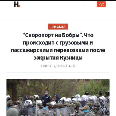
Рус
F
I
ПАМЕЖЖА
a
n
“Скоропорт на Бобры”. Что
происходит с грузовыми и
пассажирскими перевозками после
c
s
закрытия Кузницы
9 ЛІСТАПАДА 2021, 12:10
e
t
b
a
o
g