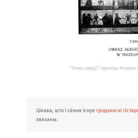
“Танец смерці”. Крыніца: Muzeum w
Цікава, што і сёння існуе
гродзенскі гіста
звязаны.