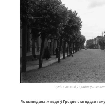
Вуліца Ажэшкі ў Гродне ў міжвае
Як выглядала жыццё ў Гродне стагоддзе там