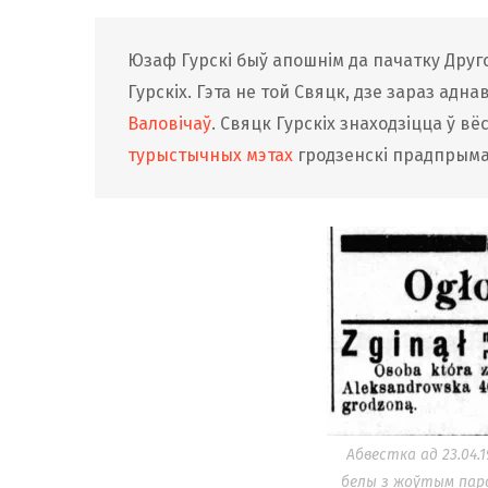
Юзаф Гурскі быў апошнім да пачатку Друг
Гурскіх. Гэта не той Свяцк, дзе зараз адна
Валовічаў
. Свяцк Гурскіх знаходзіцца ў вё
турыстычных мэтах
гродзенскі прадпрымал
Абвестка ад 23.04.1
белы з жоўтым паро