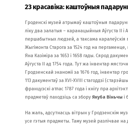
23 красавіка: каштоўныя падарун
Гроденскі музей атрымаў каштоўныя падарун
ліку два залатыя – каранацыйныя Аўгуста ІІ і 
першабытных людзей, а таксама каралеўскія пр
Жыгімонта Старога за 1524 год на пергаменце,
Яна Казіміра за 1653 і 1658 гады. Сярод дакуме
Аўгуста ІІ ад 1754 года. Тут жа інвентар мястэч
Гродзенскай эканоміі за 1676 год, інвентар гр
113 дакументаў за XVI-XVIII стагоддзі (старэйшы 
французскі атлас 1787 года і кнігу пра архітэ
прадметаў паходзіць са збору
Якуба Віньчы
і 
На жаль, адсутнасць вітрын у Гродзенскім му
усе гэтыя прадметы. Таму музей разлічвае на 