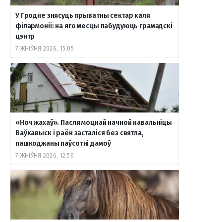
У Гродне знясуць прыватны сектар каля
o
r
a
e
к
філармоніі: на яго месцы пабудуюць грамадскі
цэнтр
7 ЖНІЎНЯ 2026, 15:05
k
a
m
т
m
е
«Ноч жахаў». Пасля моцнай начной навальніцы
Ваўкавыск і раён засталіся без святла,
пашкоджаны паўсотні дамоў
7 ЖНІЎНЯ 2026, 12:56