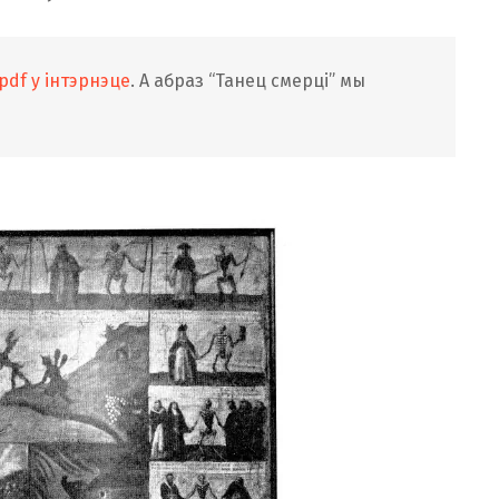
pdf у інтэрнэце
. А абраз “Танец смерці” мы