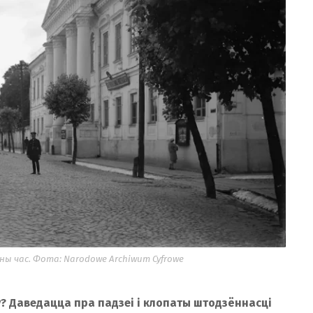
нны час. Фота: Narodowe Archiwum Cyfrowe
у? Даведацца пра падзеі і клопаты штодзённасці