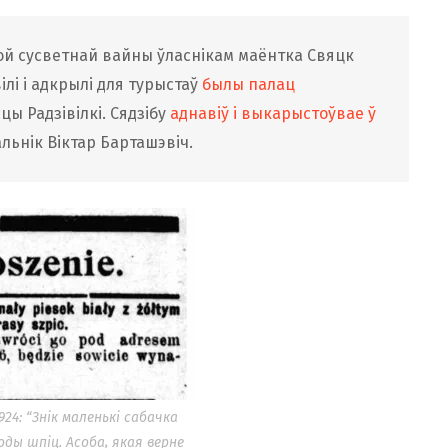
ой сусветнай вайны ўласнікам маёнтка Свяцк
вілі і адкрылі для турыстаў
былы палац
сцы Радзівілкі. Сядзібу
аднавіў і выкарыстоўвае ў
ьнік Віктар Барташэвіч.
924: “Знік маленькі сабачка
ды шпіц. Асоба, якая верне