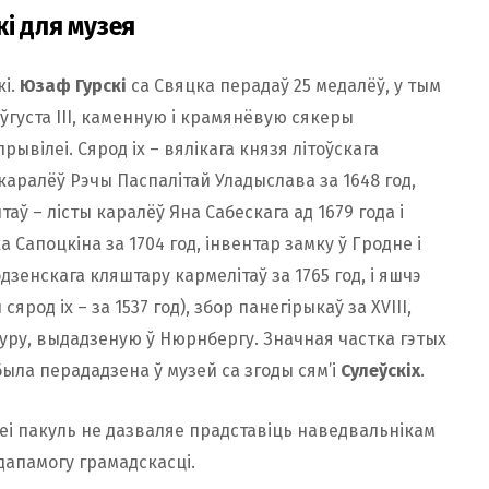
кі для музея
кі.
Юзаф Гурскі
са Свяцка перадаў 25 медалёў, у тым
Аўгуста ІІІ, каменную і крамянёвую сякеры
ывілеі. Сярод іх – вялікага князя літоўскага
 каралёў Рэчы Паспалітай Уладыслава за 1648 год,
нтаў – лісты каралёў Яна Сабескага ад 1679 года і
ка Сапоцкіна за 1704 год, інвентар замку ў Гродне і
одзенскага кляштару кармелітаў за 1765 год, і яшчэ
сярод іх – за 1537 год), збор панегірыкаў за XVIII,
ктуру, выдадзеную ў Нюрнбергу. Значная частка гэтых
была перададзена ў музей са згоды сям’і
Сулеўскіх
.
зеі пакуль не дазваляе прадставіць наведвальнікам
дапамогу грамадскасці.