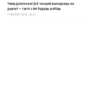
Чаму дзікія коні ўсё часцей выходзяць на
дарогі — і што з імі будуць рабіць
7 ЖНІЎНЯ 2026, 10:45