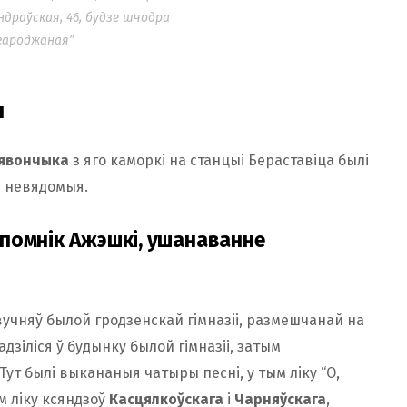
ндраўская, 46, будзе шчодра
гароджаная”
ы
Лявончыка
з яго каморкі на станцыі Бераставіца былі
ы невядомыя.
, помнік Ажэшкі, ушанаванне
учняў былой гродзенскай гімназіі, размешчанай на
дзіліся ў будынку былой гімназіі, затым
Тут былі выкананыя чатыры песні, у тым ліку “О,
м ліку ксяндзоў
Касцялкоўскага
і
Чарняўскага
,