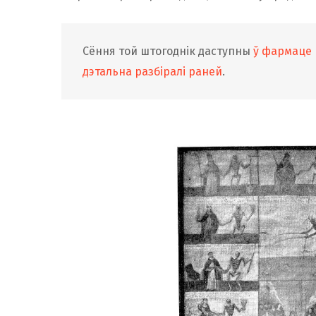
Сёння той штогоднік даступны
ў фармаце 
дэтальна разбіралі раней
.