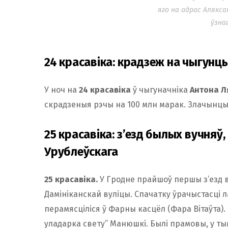
яго на адрас Алякса
ўзна
24 красавіка: крадзеж на чыгунц
У ноч на
24 красавіка
ў чыгуначніка
Антона 
скрадзеныя рэчы на 100 млн марак. Злачынц
25 красавіка: з’езд былых вучняў
Урублеўскага
25 красавіка.
У Гродне прайшоў першы з’езд в
Дамініканскай вуліцы. Спачатку ўрачыстасці ла
перамясціліся ў Фарны касцёл (Фара Вітаўта). 
уладарка свету” Манюшкі. Былі прамовы, у ты