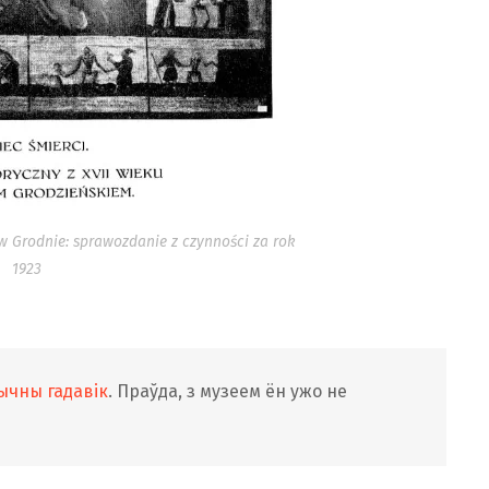
 Grodnie: sprawozdanie z czynności za rok
1923
рычны гадавік
. Праўда, з музеем ён ужо не