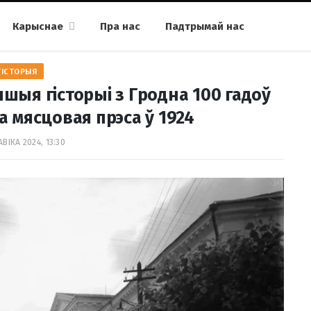
Карыснае
Пра нас
Падтрымай нас
ГІСТОРЫЯ
іншыя гісторыі з Гродна 100 гадоў
а мясцовая прэса ў 1924
АВІКА 2024, 13:30