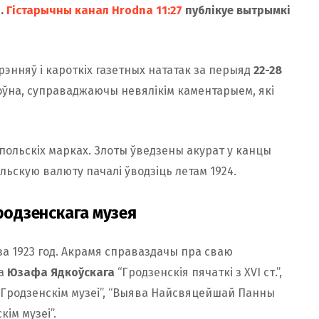
ы.
Гістарычны канал Hrodna 11:27
публікуе вытрымкі
энняў і кароткіх газетных нататак за перыяд
22-28
лоўна, суправаджаючы невялікім каментарыем, які
 польскіх марках. Злоты ўведзены акурат у канцы
ольскую валюту пачалі ўводзіць летам 1924.
родзенскага музея
за 1923 год. Акрамя справаздачы пра сваю
ра
Юзафа Ядкоўскага
“Гродзенскія пячаткі з XVI ст.”,
 у Гродзенскім музеі”, “Выява Найсвяцейшай Панны
ім музеі”.