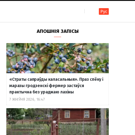
Рус
F
I
T
R
Y
В
АПОШНІЯ ЗАПІСЫ
a
n
e
S
o
к
c
s
l
S
u
о
«Страты сапраўды каласальныя». Праз спёку і
e
t
e
T
н
маразы гродзенскі фермер застаўся
практычна без ураджаю лахіны
7 ЖНІЎНЯ 2026, 16:47
b
a
g
u
т
o
g
r
b
а