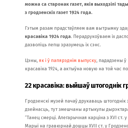
можна са старонак газет, якія выходзілі тад
з гродзенскіх газет 1924 года.
Гэтым разам прадстаўляем вам вытрымку здар
красавіка 1924 года
. Перадрукоўваем іх дас
дазволіць лепш зразумець іх сэнс.
Цэны,
як і ў папярэднім выпуску
, пададзены ў
красавіка 1924, а актыўна новую на той час п
22 красавіка: выйшаў штогоднік г
Гродзенскі музей пачаў друкаваць штогоднік 
дзейнасць, тут змешчаны артыкулы дырэкта
“Танец смерці. Алегарычная карціна з XVI ст.
Марыі на гравюрнай дошцы XVII ст. у Гродзенск