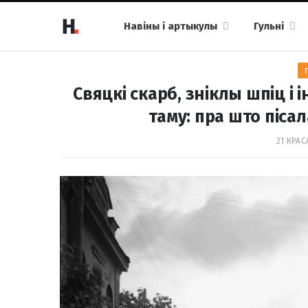
Навіны і артыкулы
Гульні
Свяцкі скарб, зніклы шпіц і 
таму: пра што пісал
21 КРАС