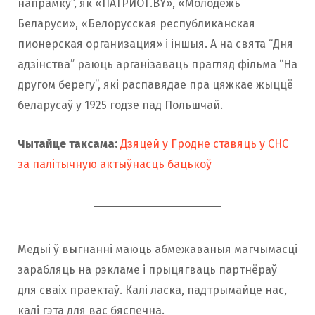
напрамку”, як «ПАТРИОТ.BY», «Молодежь
Беларуси», «Белорусская республиканская
пионерская организация» і іншыя. А на свята “Дня
адзінства” раюць арганізаваць прагляд фільма “На
другом берегу”, які распавядае пра цяжкае жыццё
беларусаў у 1925 годзе пад Польшчай.
Чытайце таксама:
Дзяцей у Гродне ставяць у СНС
за палітычную актыўнасць бацькоў
Медыі ў выгнанні маюць абмежаваныя магчымасці
зарабляць на рэкламе і прыцягваць партнёраў
для сваіх праектаў. Калі ласка, падтрымайце нас,
калі гэта для вас бяспечна.