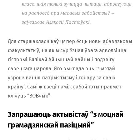
класе, якія толькі вучацца чытаць, адрэагуюць
на расповед пра масавыя забойствы? –
заўважае Аляксей Ластоўскі.
Для старшакласнікаў цяпер ёсць новы абавязковы
факультатыў, на якім сур’ёзная ўвага адводзіцца
гісторыі Вялікай Айчыннай вайны і подзвігу
савецкага народа. Яго выкладаюць “з мэтай
узрошчвання патрыятызму і гонару за сваю
краіну”. Самі ж дзеці паміж сабой гэты прадмет
клічуць “ВОВчык”.
Запрашаюць актывістаў “з моцнай
грамадзянскай пазіцыяй”