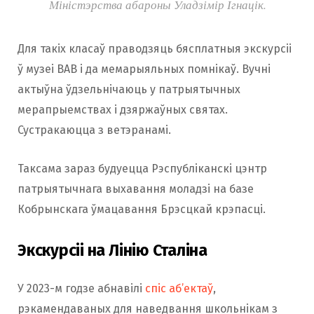
Міністэрства абароны Уладзімір Ігнацік.
Для такіх класаў праводзяць бясплатныя экскурсіі
ў музеі ВАВ і да мемарыяльных помнікаў. Вучні
актыўна ўдзельнічаюць у патрыятычных
мерапрыемствах і дзяржаўных святах.
Сустракаюцца з ветэранамі.
Таксама зараз будуецца Рэспубліканскі цэнтр
патрыятычнага выхавання моладзі на базе
Кобрынскага ўмацавання Брэсцкай крэпасці.
Экскурсіі на Лінію
Сталіна
У 2023-м годзе абнавілі
спіс аб’ектаў
,
рэкамендаваных для наведвання школьнікам з