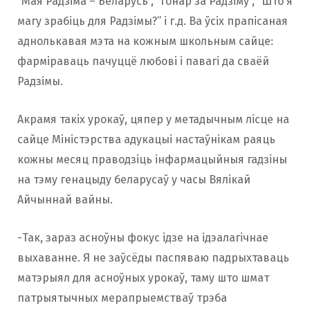
“Мая Радзіма – Беларусь”, “Гонар за Радзіму”, “Што я
магу зрабіць для Радзімы?” і г.д. Ва ўсіх прапісаная
аднолькавая мэта на кожным школьным сайце:
фарміраваць пачуццё любові і павагі да сваёй
Радзімы.
Акрамя такіх урокаў, цяпер у метадычным лісце на
сайце Міністэрства адукацыі настаўнікам раяць
кожны месяц праводзіць інфармацыйныя гадзіны
на тэму генацыду беларусаў у часы Вялікай
Айчыннай вайны.
-Так, зараз асноўны фокус ідзе на ідэалагічнае
выхаванне. Я не заўсёды паспяваю падрыхтаваць
матэрыял для асноўных урокаў, таму што шмат
патрыятычных мерапрыемстваў трэба