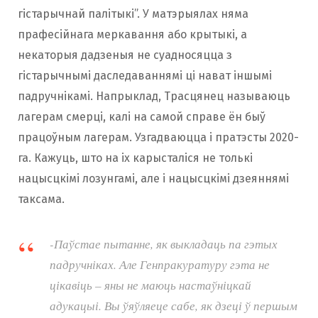
гістарычнай палітыкі”. У матэрыялах няма
прафесійнага меркавання або крытыкі, а
некаторыя дадзеныя не суадносяцца з
гістарычнымі даследаваннямі ці нават іншымі
падручнікамі. Напрыклад, Трасцянец называюць
лагерам смерці, калі на самой справе ён быў
працоўным лагерам. Узгадваюцца і пратэсты 2020-
га. Кажуць, што на іх карысталіся не толькі
нацысцкімі лозунгамі, але і нацысцкімі дзеяннямі
таксама.
-Паўстае пытанне, як выкладаць па гэтых
падручніках. Але Генпракуратуру гэта не
цікавіць – яны не маюць настаўніцкай
адукацыі. Вы ўяўляеце сабе, як дзеці ў першым