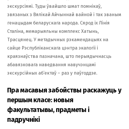
экскурсіямі. Туды ўвайшло шмат помнікаў,
звязаных з Вялікай Айчыннай вайной і так званым
генацыдам беларускага народа. Сярод іх Лінія
Сталіна, мемарыяльны комплекс Хатынь,
Трасцянец. У метадычных рэкамендацыях на
сайце Рэспубліканскага цэнтра экалогіі і
краязнаўства пазначана, што перыядычнасць
абавязковага наведвання навучэнцамі
экскурсійных аб’ектаў – раз у паўгоддзе.
Пра масавыя забойствы раскажуць у
першым класе: новыя
факультатывы, прадметы і
падручнікі