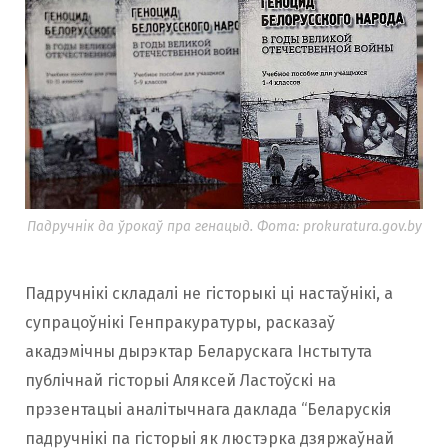
Падручнік да ўрокаў пра генацыд. Фота: prokuratura.gov.by
Падручнікі складалі не гісторыкі ці настаўнікі, а
супрацоўнікі Генпракуратуры, расказаў
акадэмічны дырэктар Беларускага Інстытута
публічнай гісторыі Аляксей Ластоўскі на
прэзентацыі аналітычнага даклада “Беларускія
падручнікі па гісторыі як люстэрка дзяржаўнай