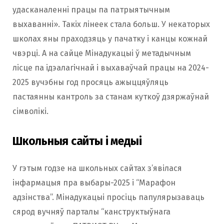
удасканаленні працы па патрыятычным
выхаванні». Такіх лінеек стала больш. У некаторых
школах яны праходзяць у пачатку і канцы кожнай
чвэрці. А на сайце Мінадукацыі ў метадычным
лісце па ідэалагічнай і выхаваўчай працы на 2024-
2025 вучэбны год просяць ажыццяўляць
пастаянны кантроль за станам куткоў дзяржаўнай
сімволікі.
Школьныя сайты і медыі
У гэтым годзе на школьных сайтах з’явілася
інфармацыя пра выбары-2025 і “Марафон
адзінства”. Мінадукацыі просіць папулярызаваць
сярод вучняў парталы “канструктыўнага