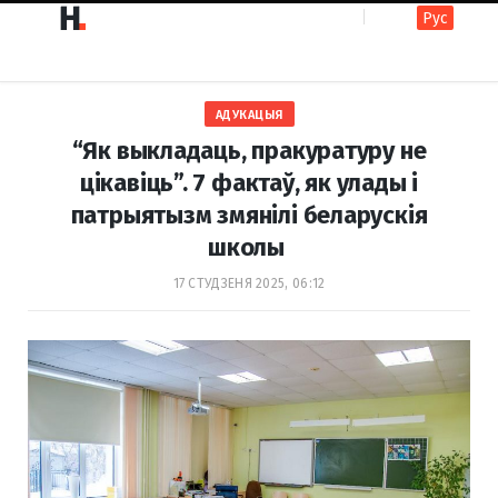
Рус
F
I
АДУКАЦЫЯ
a
n
“Як выкладаць, пракуратуру не
цікавіць”. 7 фактаў, як улады і
патрыятызм змянілі беларускія
c
s
школы
17 СТУДЗЕНЯ 2025, 06:12
e
t
b
a
o
g