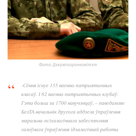
Фота: Дзяржпагранкамітэт
-Сёння існуе 155 ваенна-патрыятычных
класаў. І 62 ваенна-патрыятычных клубаў.
Гэта больш за 1700 навучэнцаў, – паведамляе
БелТА начальнік другога аддзела ўпраўлення
маральна-псіхалагічнага забеспячэння
галоўнага ўпраўлення ідэалагічнай работы