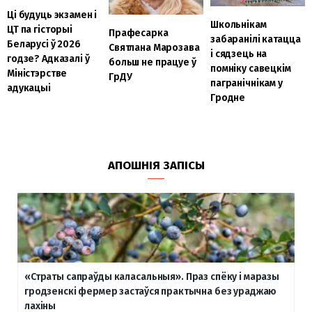
Ці будуць экзамен і
Школьнікам
ЦТ па гісторыі
Прафесарка
забаранілі катацца
Беларусі ў 2026
Святлана Марозава
і сядзець на
годзе? Адказалі ў
больш не працуе ў
помніку савецкім
Міністэрстве
ГрДУ
пагранічнікам у
адукацыі
Гродне
АПОШНІЯ ЗАПІСЫ
«Страты сапраўды каласальныя». Праз спёку і маразы
гродзенскі фермер застаўся практычна без ураджаю
лахіны