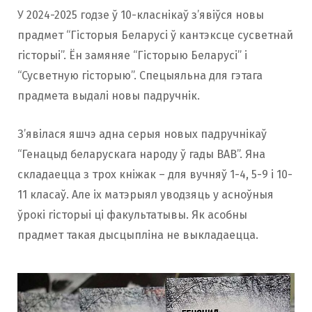
У 2024-2025 годзе ў 10-класнікаў з’явіўся новы
прадмет “Гісторыя Беларусі ў кантэксце сусветнай
гісторыі”. Ён замяняе “Гісторыю Беларусі” і
“Сусветную гісторыю”. Спецыяльна для гэтага
прадмета выдалі новы падручнік.
З’явілася яшчэ адна серыя новых падручнікаў
“Генацыд беларускага народу ў гады ВАВ”. Яна
складаецца з трох кніжак – для вучняў 1-4, 5-9 і 10-
11 класаў. Але іх матэрыял уводзяць у асноўныя
ўрокі гісторыі ці факультатывы. Як асобны
прадмет такая дысцыпліна не выкладаецца.