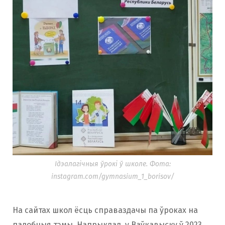
Ідэалагічныя ўрокі ў школе. Фота:
instagram.com/gymnasium_1_borisov/
На сайтах школ ёсць справаздачы па ўроках на
падобныя тэмы. Напрыклад, у Ваўкавыску ў 2023