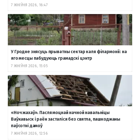
7 ЖНІЎНЯ 2026, 16:47
У Гродне знясуць прыватны сектар каля філармоніі: на
яго месцы пабудуюць грамадскі цэнтр
7 ЖНІЎНЯ 2026, 15:05
«Ноч жахаў». Пасля моцнай начной навальніцы
Ваўкавыск і раён засталіся без святла, пашкоджаны
паўсотні дамоў
7 ЖНІЎНЯ 2026, 12:56