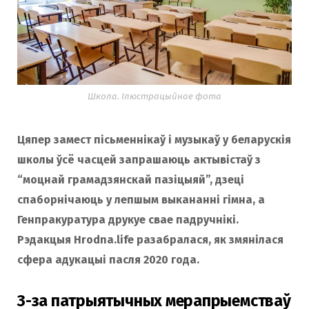
o
r
k
a
Школа. Ілюстрацыйнае фота
m
Цяпер замест пісьменнікаў і музыкаў у беларускія
школы ўсё часцей запрашаюць актывістаў з
“моцнай грамадзянскай пазіцыяй”, дзеці
спаборнічаюць у лепшым выкананні гімна, а
Генпракуратура друкуе свае падручнікі.
Рэдакцыя Hrodna.life разабралася, як змянілася
сфера адукацыі пасля 2020 года
.
З-за патрыятычных мерапрыемстваў