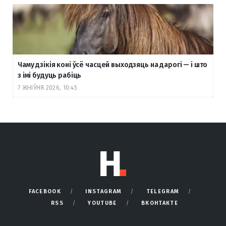
Чаму дзікія коні ўсё часцей выходзяць на дарогі — і што
з імі будуць рабіць
7 ЖНІЎНЯ 2026, 10:45
FACEBOOK
INSTAGRAM
TELEGRAM
RSS
YOUTUBE
ВКОНТАКТЕ