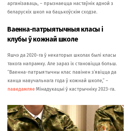
арганізаваць, – прызнаецца настаўнік адной з
беларускіх школ на бацькоўскім сходзе.
Ваенна-патрыятычныя класы і
клубы ў кожнай школе
Яшчэ да 2020-га ў некаторых школах былі класы
такога напрамку. Але зараз іх становіцца больш.
“Ваенна-патрыятычны клас павінен з’явіцца да
канца навучальнага года ў кожнай школе,” –
паведамляе
Мінадукацыі ў кастрычніку 2023-га.