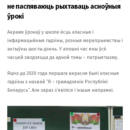
не паспяваюць рыхтаваць асноўныя
ўрокі
Акрамя ўрокаў у школе ёсць класныя і
інфармацыйныя гадзіны, розныя мерапрыемствы і
актыўны шосты дзень. У апошні час яны ўсё
часцей зводзяцца да адной тэмы – патрыятызму.
Яшчэ да 2020 года першага верасня былі класныя
гадзіны з назвай “Я – грамадзянін Рэспублікі
Беларусь”. Але зараз з’явіліся і іншыя напрамкі.