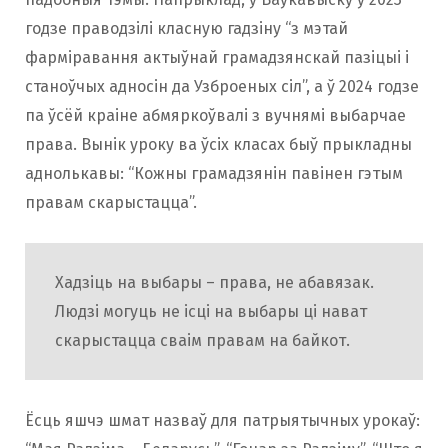
годзе праводзілі класную гадзіну “з мэтай
фарміравання актыўнай грамадзянскай пазіцыі і
станоўчых адносін да Узброеных сіл”, а ў 2024 годзе
па ўсёй краіне абмяркоўвалі з вучнямі выбарчае
права. Вынік уроку ва ўсіх класах быў прыкладны
аднолькавы: “Кожны грамадзянін павінен гэтым
правам скарыстацца”.
Хадзіць на выбары – права, не абавязак.
Людзі могуць не ісці на выбары ці нават
скарыстацца сваім правам на байкот.
Ёсць яшчэ шмат назваў для патрыятычных урокаў: