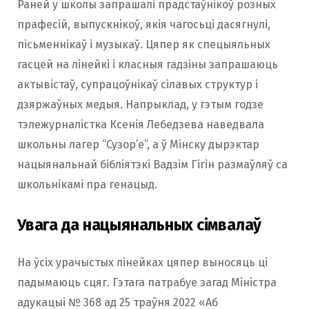
Раней у школы запрашалі прадстаўнікоў розных
прафесій, выпускнікоў, якія чагосьці дасягнулі,
пісьменнікаў і музыкаў. Цяпер як спецыяльных
гасцей на лінейкі і класныя гадзіны запрашаюць
актывістаў, супрацоўнікаў сілавых структур і
дзяржаўных медыя. Напрыклад, у гэтым годзе
тэлежурналістка Ксенія Лебедзева наведвала
школьны лагер “Сузор’е”, а ў Мінску дырэктар
нацыянальнай бібліятэкі Вадзім Гігін размаўляў са
школьнікамі пра генацыд.
Увага да нацыянальных сімвалаў
На ўсіх урачыстых лінейках цяпер выносяць ці
падымаюць сцяг. Гэтага патрабуе загад Міністра
адукацыі № 368 ад 25 траўня 2022 «Аб