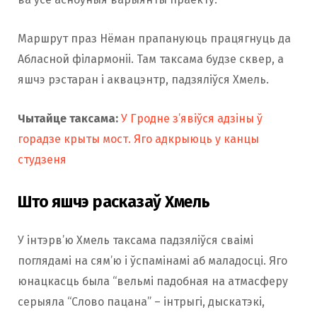
Маршрут праз Нёман прапануюць працягнуць да
Абласной філармоніі. Там таксама будзе сквер, а
яшчэ рэстаран і аквацэнтр, падзяліўся Хмель.
Чытайце таксама:
У Гродне з’явіўся адзіны ў
горадзе крыты мост. Яго адкрыюць у канцы
студзеня
Што яшчэ расказаў Хмель
У інтэрв’ю Хмель таксама падзяліўся сваімі
поглядамі на сям’ю і ўспамінамі аб маладосці. Яго
юнацкасць была “вельмі падобная на атмасферу
серыяла “Слово пацана” – інтрыгі, дыскатэкі,