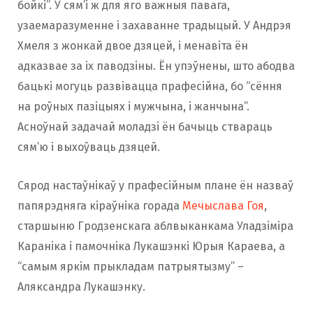
бойкі”. У сям’і ж для яго важныя павага,
узаемаразуменне і захаванне традыцый. У Андрэя
Хмеля з жонкай двое дзяцей, і менавіта ён
адказвае за іх паводзіны. Ён упэўнены, што абодва
бацькі могуць развівацца прафесійна, бо “сёння
на роўных пазіцыях і мужчына, і жанчына”.
Асноўнай задачай моладзі ён бачыць ствараць
сям’ю і выхоўваць дзяцей.
Сярод настаўнікаў у прафесійным плане ён назваў
папярэдняга кіраўніка горада
Мечыслава Гоя
,
старшыню Гродзенскага аблвыканкама Уладзіміра
Караніка і памочніка Лукашэнкі Юрыя Караева, а
“самым яркім прыкладам патрыятызму” –
Аляксандра Лукашэнку.