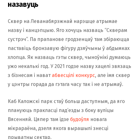
назавуць
Сквер на Леванабярэжнай нарэшце атрымае
назву і канцэпцыю. Яго хочуць назваць “Скверам
сустрэч”. Па прапанове гродзенцаў там збіраюцца
паставіць бронзавую фігуру дзяўчыны ў абдымках
хлопца. Як назваць гэты сквер, чыноўнікі думаюць
ужо некалькі год. У 2021 годзе назву хацелі звязаць
з бізнесам і нават
абвесцілі конкурс
, але імя сквер
у цэнтры горада да гэтага часу так і не атрымаў.
Каб Каложскі парк стаў больш даступным, да яго
плануюць пракласці пад’езды з боку вуліцы
Вясенняй. Цяпер там ідзе
будоўля
новага
мікрараёна, дзеля якога вырашылі знесці
прыватны сектар.