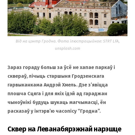
o
r
k
a
Від на цэнтр Гродна. Фота ілюстрацыйнае: STRT LFA,
unsplash.com
m
Зараз гораду больш за ўсё не хапае паркаў і
сквераў, лічыць старшыня Гродзенскага
гарвыканкама Андрэй Хмель. Дзе з’явіцца
плошча Сцяга і для якіх ідэй ад гараджан
чыноўнікі будуць шукаць магчымасці, ён
расказаў у інтэрв’ю часопісу “Гродна”.
Сквер на Леванабярэжнай нарэшце