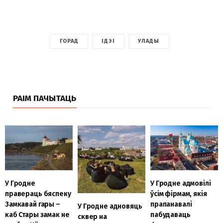
ГОРАД
ІДЭІ
УЛАДЫ
РАІМ ПАЧЫТАЦЬ
У Гродне
У Гродне адмовілі
правераць бяспеку
ўсім фірмам, якія
Замкавай гары –
прапанавалі
У Гродне адновяць
каб Стары замак не
пабудаваць
сквер на