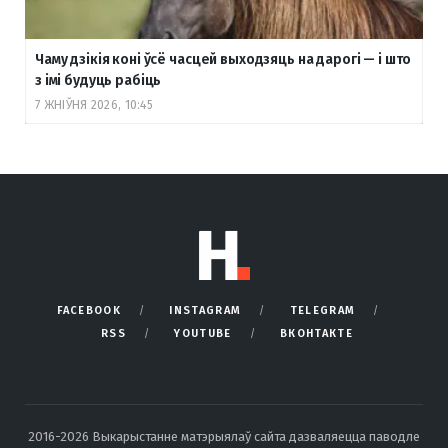
Чаму дзікія коні ўсё часцей выходзяць на дарогі — і што
з імі будуць рабіць
7 ЖНІЎНЯ 2026, 10:45
FACEBOOK
INSTAGRAM
TELEGRAM
RSS
YOUTUBE
ВКОНТАКТЕ
2016-2026 Выкарыстанне матэрыялаў сайта дазваляецца паводле