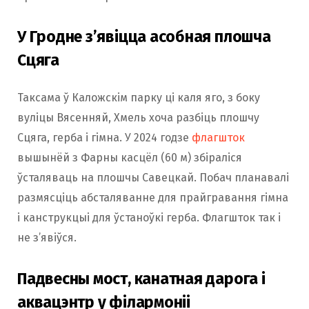
У Гродне з’явіцца асобная плошча
Сцяга
Таксама ў Каложскім парку ці каля яго, з боку
вуліцы Вясенняй, Хмель хоча разбіць плошчу
Сцяга, герба і гімна. У 2024 годзе
флагшток
вышынёй з Фарны касцёл (60 м) збіраліся
ўсталяваць на плошчы Савецкай. Побач планавалі
размясціць абсталяванне для прайгравання гімна
і канструкцыі для ўстаноўкі герба. Флагшток так і
не з’явіўся.
Падвесны мост, канатная дарога і
аквацэнтр у філармоніі