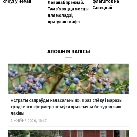
споўз у Нёман
флагшток на
Леванабярэжнай.
Савецкай
Там з’явяцца месцы
для моладзі,
прагулак і кафэ
АПОШНІЯ ЗАПІСЫ
«Страты сапраўды каласальныя». Праз спёку і маразы
гродзенскі фермер застаўся практычна без ураджаю
лахіны
7 ЖНІЎНЯ 2026, 16:47