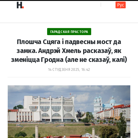
Рус
F
I
ГАРАДСКАЯ ПРАСТОРА
a
n
Плошча Сцяга і падвесны мост да
замка. Андрэй Хмель расказаў, як
зменіцца Гродна (але не сказаў, калі)
c
s
14 СТУДЗЕНЯ 2025, 16:42
e
t
b
a
o
g