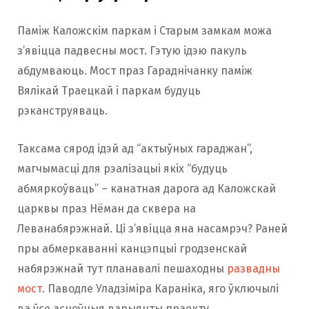
Паміж Каложскім паркам і Старым замкам можа
з’явіцца падвесны мост. Гэтую ідэю пакуль
абдумваюць. Мост праз Гараднічанку паміж
Вялікай Траецкай і паркам будуць
рэканструяваць.
Таксама сярод ідэй ад “актыўных гараджан”,
магчымасці для рэалізацыі якіх “будуць
абмяркоўваць” – канатная дарога ад Каложскай
царквы праз Нёман да сквера на
Леванабярэжнай. Ці з’явіцца яна насамрэч? Раней
пры абмеркаванні канцэпцыі гродзенскай
набярэжнай тут планавалі пешаходны
развадны
мост
. Паводле Уладзіміра Караніка, яго ўключылі
ва ўсе асноўныя варыянты праекту.