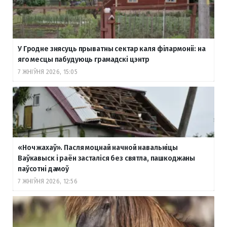
У Гродне знясуць прыватны сектар каля філармоніі: на
яго месцы пабудуюць грамадскі цэнтр
7 ЖНІЎНЯ 2026, 15:05
«Ноч жахаў». Пасля моцнай начной навальніцы
Ваўкавыск і раён засталіся без святла, пашкоджаны
паўсотні дамоў
7 ЖНІЎНЯ 2026, 12:56