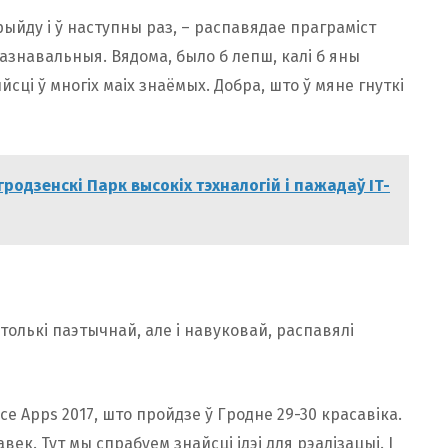
рыйду і ў наступны раз, – распавядае праграміст
 пазнавальныя. Вядома, было б лепш, калі б яны
сці ў многіх маіх знаёмых. Добра, што ў мяне гнуткі
гродзенскі Парк высокіх тэхналогій і пажадаў IT-
 толькі паэтычнай, але і навуковай, распавялі
e Apps 2017, што пройдзе ў Гродне 29-30 красавіка.
ек. Тут мы спрабуем знайсці ідэі для рэалізацыі. І