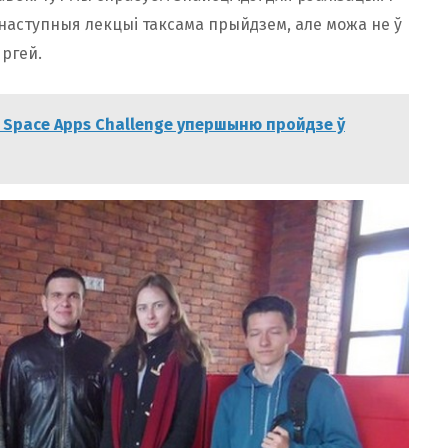
 наступныя лекцыі таксама прыйдзем, але можа не ў
яргей.
Space Apps Challenge упершыню пройдзе ў