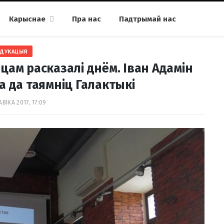
Карыснае
Пра нас
Падтрымай нас
АДУКАЦЫЯ
цам расказалі днём. Іван Адамін
а да таямніц Галактыкі
АВІКА 2017, 17:09