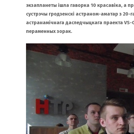
экзапланеты ішла гаворка 10 красавіка, а пр
сустрэчы гродзенскі астраном-аматар з 20-г
астранамічнага даследчыцкага праекта VS-C
пераменных зорак.