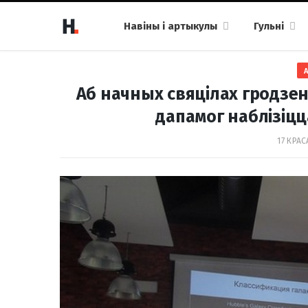
Навіны і артыкулы
Гульні
Аб начных свяцілах гродзен
дапамог наблізіцц
17 КРАС