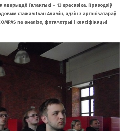
а адкрыццё Галактыкі – 13 красавіка. Праводзіў
адовым стажам Іван Адамін, адзін з арганізатараў
OMPAS па аналізе, фотаметрыі і класіфікацыі