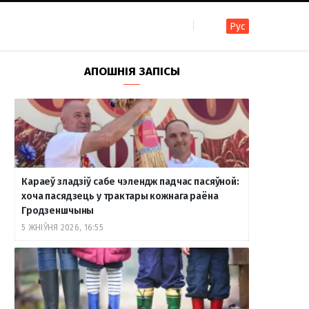
Рус
F
I
T
R
Y
В
АПОШНІЯ ЗАПІСЫ
a
n
e
S
o
к
c
s
l
S
u
о
Караеў зладзіў сабе чэлендж падчас пасяўной:
e
t
e
T
н
хоча пасядзець у трактары кожнага раёна
Гродзеншчыны
5 ЖНІЎНЯ 2026, 16:55
b
a
g
u
т
o
g
r
b
а