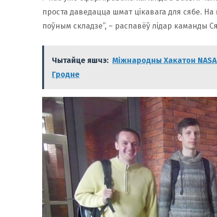
проста даведацца шмат цікавага для сябе. На
поўным складзе”, – распавёў лідар каманды С
Чытайце яшчэ:
Міжнародны Хакатон NASA 
Гродне