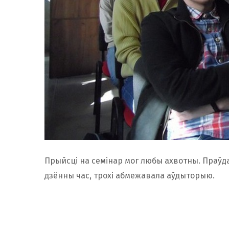
Прыйсці на семінар мог любы ахвотны. Праўда
дзённы час, трохі абмежавала аўдыторыю.