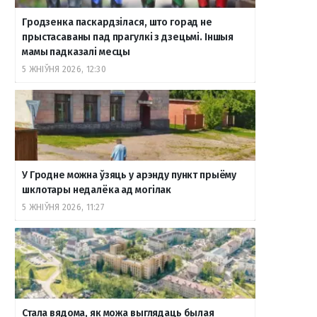
Гродзенка паскардзілася, што горад не
o
r
a
e
к
прыстасаваны пад прагулкі з дзецьмі. Іншыя
мамы падказалі месцы
5 ЖНІЎНЯ 2026, 12:30
k
a
m
т
m
е
У Гродне можна ўзяць у арэнду пункт прыёму
шклотары недалёка ад могілак
5 ЖНІЎНЯ 2026, 11:27
Стала вядома, як можа выглядаць былая