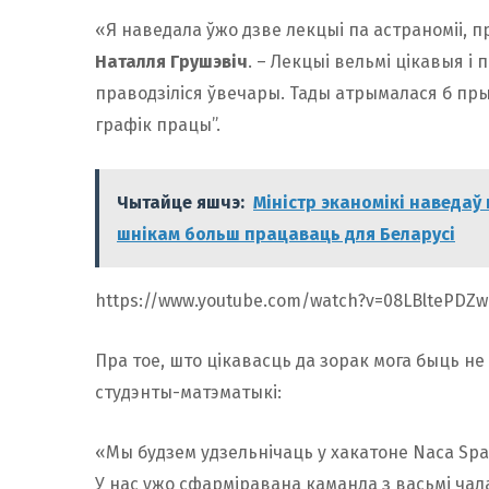
«Я наведала ўжо дзве лекцыі па астраноміі, п
Наталля Грушэвіч
. – Лекцыі вельмі цікавыя і
праводзіліся ўвечары. Тады атрымалася б прый
графік працы”.
Чытайце яшчэ:
Міністр эканомікі наведаў 
шнікам больш працаваць для Беларусі
https://www.youtube.com/watch?v=08LBltePDZw
Пра тое, што цікавасць да зорак мога быць не
студэнты-матэматыкі:
«Мы будзем удзельнічаць у хакатоне Naca Spac
У нас ужо сфарміравана каманда з васьмі чалав