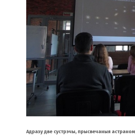
Адразу две сустрэчы, прысвечаныя астраномі