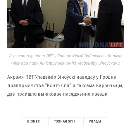
Дырэктар філіяла ПВТ у Гродне Юрый Вайтукевiч дарыць
кнігу пра парк міністру эканомікі Уладзіміру Зіноўскаму.
Акрамя ПВТ Уладзімір Зіноўскі наведаў у Гродне
прадпрыемства “Контэ Спа”, а таксама Каробчыцы,
дзе прайшло выніковае пасяджэнне паездкі.
БІЗНЕС
ТЭХНАЛОГІІ
УЛАДЫ