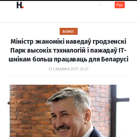
Рус
F
I
БІЗНЕС
a
n
Міністр эканомікі наведаў гродзенскі
Парк высокіх тэхналогій і пажадаў IT-
шнікам больш працаваць для Беларусі
c
s
31 САКАВІКА 2017, 22:21
e
t
b
a
o
g