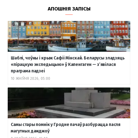
АПОШНІЯ ЗАПІСЫ
Шаблі, чоўны і крыж Сафіі Мінскай. Беларусы зладзяць
«пірацкую экспедыцыю» ў Капенгаген — з’явілася
праграма падзеі
10 ЖНІЎНЯ 2026, 05:00
Самы стары помнік у Гродне пачаў разбурацца пасля
магутных дажджоў