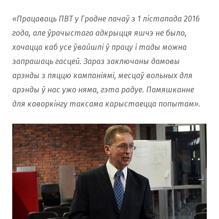
«Працаваць ПВТ у Гродне пачаў з 1 лістапада 2016
года, але ўрачыстага адкрыцця яшчэ не было,
хочацца каб усе ўвайшлі ў працу і тады можна
запрашаць гасцей. Зараз заключаны дамовы
арэнды з пяццю кампаніямі, месцаў вольных для
арэнды ў нас ужо няма, гэта радуе. Памяшканне
для каворкiнгу таксама карыстаецца попытам».