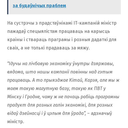
за будаўнічых праблем
На сустрэчы з прадстаўнікамі IT-кампаній міністр
пажадаў спецыялістам працаваць на карысць
краіны і ствараць праграмы і розныя дадаткі для
сваіх, а не толькі прадаваць за мяжу.
“Ідучы на лічбавую эканоміку ўнутры дзяржавы,
вядома, што нашы кампаніі павiнны над гэтым
працаваць. А то прыязджае Кітай, Карэя, але мы ж
маем такую магутную базу, такую як ПВТ у
Мінску і Гродне, чаму ж не пачаць рабіць праграмны
прадукт для розных галін эканомікі, для розных
відаў дзейнасці і ў цэлым для ўрада”,
– адзначыў
міністр.