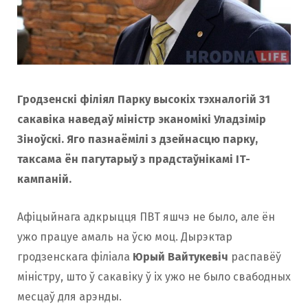
o
r
k
a
Гродзенскі філіял Парку высокіх тэхналогій 31
m
сакавіка наведаў міністр эканомікі Уладзімір
Зіноўскі. Яго пазнаёмілі з дзейнасцю парку,
таксама ён пагутарыў з прадстаўнікамі IT-
кампаній.
Афіцыйнага адкрыцця ПВТ яшчэ не было, але ён
ужо працуе амаль на ўсю моц. Дырэктар
гродзенскага фiлiала
Юрый Вайтукевiч
распавёў
мiнiстру, што ў сакавіку ў іх ужо не было свабодных
месцаў для арэнды.