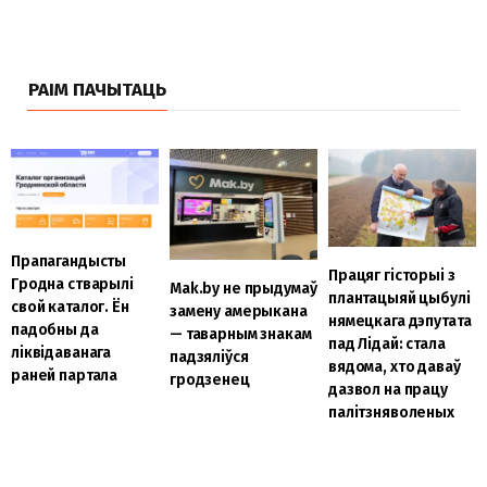
РАІМ ПАЧЫТАЦЬ
Прапагандысты
Працяг гісторыі з
Гродна стварылі
Mak.by не прыдумаў
плантацыяй цыбулі
свой каталог. Ён
замену амерыкана
нямецкага дэпутата
падобны да
— таварным знакам
пад Лідай: стала
ліквідаванага
падзяліўся
вядома, хто даваў
раней партала
гродзенец
дазвол на працу
палітзняволеных