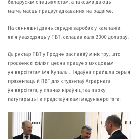
беларускiм спецыялістам, а таксама даюць
магчымасць працаўладкавання на радзiме.
На сённяшні дзень сярэдні заробак у кампаній,
якія ўваходзяць у ПВТ, складае каля 2000 долараў.
Дырэктар ПВТ у Гродне распавёў міністру, што
гродзенскі філіял цесна працуе з мясцовым
універсітэтам імя Купалы. Нядаўна прайшла серыя
прэзентацый ПВТ для студэнтаў Аграрнага
ўніверсітэта, у планах кіраўніцтва парку
пагутарыць і з прадстаўнікамі медуніверсітэта.