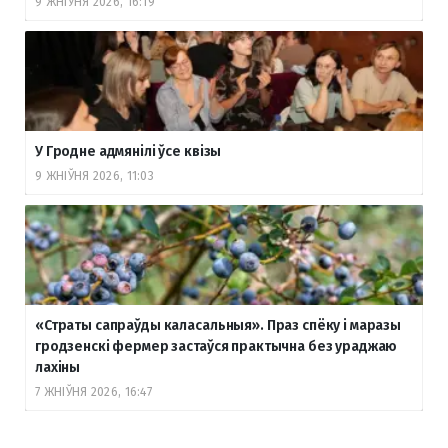
9 ЖНІЎНЯ 2026, 16:19
У Гродне адмянілі ўсе квізы
9 ЖНІЎНЯ 2026, 11:03
«Страты сапраўды каласальныя». Праз спёку і маразы
гродзенскі фермер застаўся практычна без ураджаю
лахіны
7 ЖНІЎНЯ 2026, 16:47