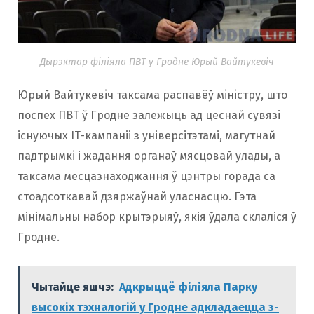
Дырэктар філіяла ПВТ у Гродне Юрый Вайтукевiч
Юрый Вайтукевiч таксама распавёў мiнiстру, што
поспех ПВТ ў Гродне залежыць ад цеснай сувязі
існуючых IT-кампаніі з універсітэтамі, магутнай
падтрымкi і жадання органаў мясцовай улады, а
таксама месцазнаходжання ў цэнтры горада са
стоадсоткавай дзяржаўнай уласнасцю. Гэта
мінімальны набор крытэрыяў, якія ўдала склаліся ў
Гродне.
Чытайце яшчэ:
Адкрыццё філіяла Парку
высокіх тэхналогій у Гродне адкладаецца з-