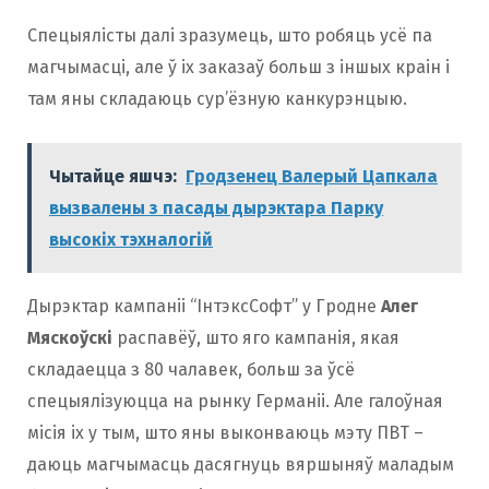
Спецыялісты далі зразумець, што робяць усё па
магчымасці, але ў іх заказаў больш з іншых краін і
там яны складаюць сур’ёзную канкурэнцыю.
Чытайце яшчэ:
Гродзенец Валерый Цапкала
вызвалены з пасады дырэктара Парку
высокіх тэхналогій
Дырэктар кампаніі “ІнтэксСофт” у Гродне
Алег
Мяскоўскi
распавёў, што яго кампанія, якая
складаецца з 80 чалавек, больш за ўсё
спецыялізуюцца на рынку Германіі. Але галоўная
місія іх у тым, што яны выконваюць мэту ПВТ –
даюць магчымасць дасягнуць вяршыняў маладым