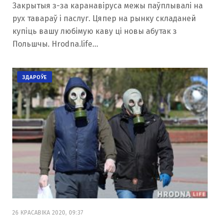
Закрытыя з-за каранавіруса межы паўплывалі на
рух тавараў і паслуг. Цяпер на рынку складаней
купіць вашу любімую каву ці новы абутак з
Польшчы. Hrodna.life…
ЗДАРОЎЕ
26 КРАСАВІКА 2020, 09:37