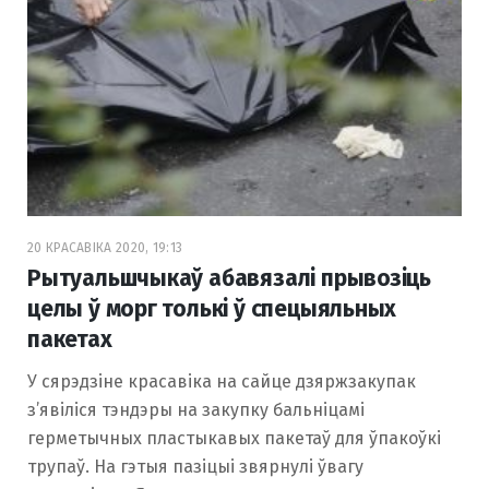
20 КРАСАВІКА 2020, 19:13
Рытуальшчыкаў абавязалі прывозіць
целы ў морг толькі ў спецыяльных
пакетах
У сярэдзіне красавіка на сайце дзяржзакупак
з’явіліся тэндэры на закупку бальніцамі
герметычных пластыкавых пакетаў для ўпакоўкі
трупаў. На гэтыя пазіцыі звярнулі ўвагу