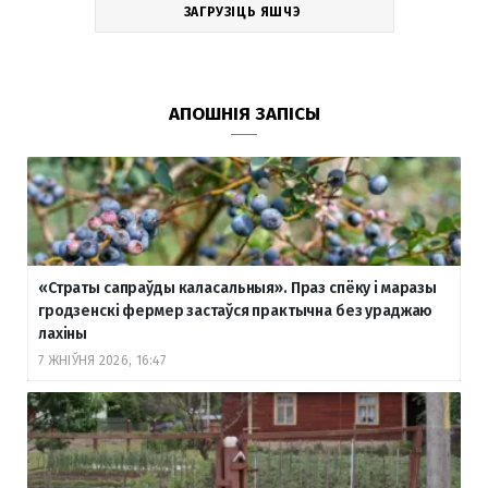
ЗАГРУЗІЦЬ ЯШЧЭ
АПОШНІЯ ЗАПІСЫ
«Страты сапраўды каласальныя». Праз спёку і маразы
гродзенскі фермер застаўся практычна без ураджаю
лахіны
7 ЖНІЎНЯ 2026, 16:47