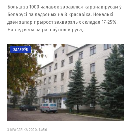
Больш за 1000 чалавек заразіліся каранавірусам ў
Беларусі па дадзеных на 8 красавіка. Некалькі
дзён запар прырост захварэлых складае 17-25%.
Нягледзячы на распаўсюд віруса,…
ЗДАРОЎЕ
3 КРАСАВІКА 2020, 14:56