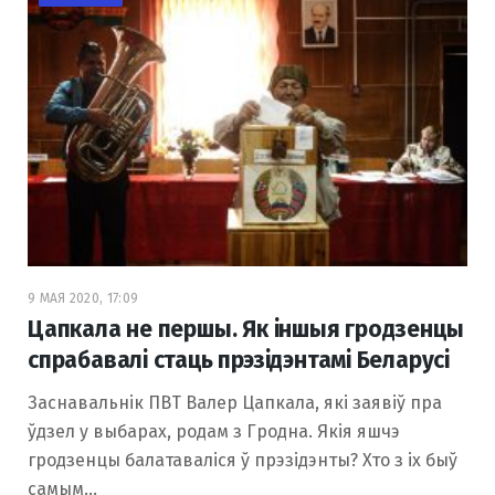
9 МАЯ 2020, 17:09
Цапкала не першы. Як іншыя гродзенцы
спрабавалі стаць прэзідэнтамі Беларусі
Заснавальнік ПВТ Валер Цапкала, які заявіў пра
ўдзел у выбарах, родам з Гродна. Якія яшчэ
гродзенцы балатаваліся ў прэзідэнты? Хто з іх быў
самым…