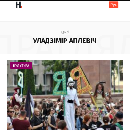
Рус
F
I
ПРАГЛЯ
АРХІЎ
a
n
УЛАДЗІМІР АПЛЕВІЧ
c
s
КУЛЬТУРА
e
t
b
a
o
g