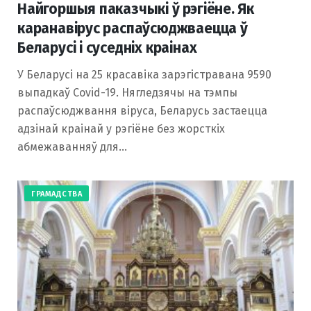
Найгоршыя паказчыкі ў рэгіёне. Як
каранавірус распаўсюджваецца ў
Беларусі і суседніх краінах
У Беларусі на 25 красавіка зарэгістравана 9590
выпадкаў Covid-19. Нягледзячы на ​​тэмпы
распаўсюджвання віруса, Беларусь застаецца
адзінай краінай у рэгіёне без жорсткіх
абмежаванняў для…
ГРАМАДСТВА