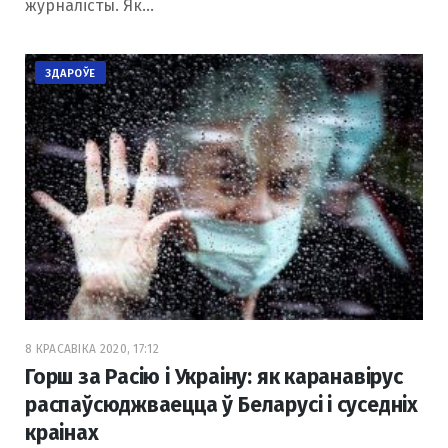
журналісты. Як…
ЗДАРОЎЕ
8 КРАСАВІКА 2020, 17:12
Горш за Расію і Украіну: як каранавірус
распаўсюджваецца ў Беларусі і суседніх
краінах