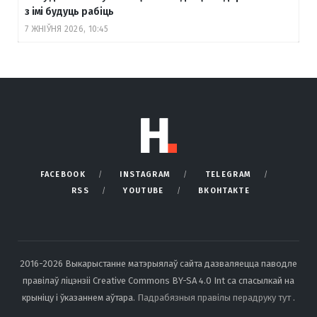
з імі будуць рабіць
7 ЖНІЎНЯ 2026, 10:45
FACEBOOK
INSTAGRAM
TELEGRAM
RSS
YOUTUBE
ВКОНТАКТЕ
2016-2026 Выкарыстанне матэрыялаў сайта дазваляецца паводле
правілаў ліцэнзіі Creative Commons BY-SA 4.0 Int са спасылкай на
крыніцу і ўказаннем аўтара.
Падрабязныя правілы перадруку тут
.