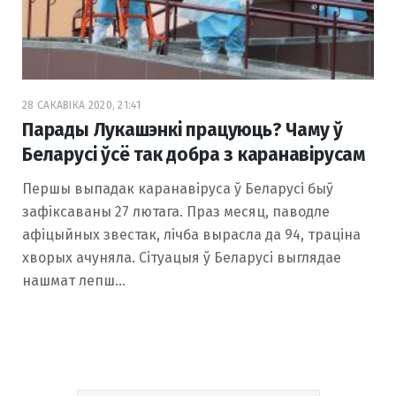
28 САКАВІКА 2020, 21:41
Парады Лукашэнкі працуюць? Чаму ў
Беларусі ўсё так добра з каранавірусам
Першы выпадак каранавіруса ў Беларусі быў
зафіксаваны 27 лютага. Праз месяц, паводле
афіцыйных звестак, лічба вырасла да 94, траціна
хворых ачуняла. Сітуацыя ў Беларусі выглядае
нашмат лепш…