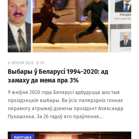
6 ЛІПЕНЯ 2020, 12:19
Выбары ў Беларусі 1994-2020: ад
замаху да мема пра 3%
9 жніўня 2020 года Беларусі адбудуцца шостыя
прэзідэнцкія выбары. Ва ўсіх папярэдніх гонках
перамогу атрымаў дзеючы прэзідэнт Аляксандр
Лукашэнка. За 26 гадоў яго праўлення…
ПАЛІТЫКА