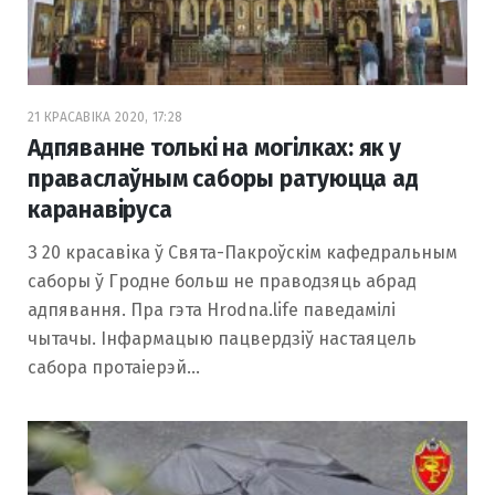
21 КРАСАВІКА 2020, 17:28
Адпяванне толькі на могілках: як у
праваслаўным саборы ратуюцца ад
каранавіруса
З 20 красавіка ў Свята-Пакроўскім кафедральным
саборы ў Гродне больш не праводзяць абрад
адпявання. Пра гэта Hrodna.life паведамілі
чытачы. Інфармацыю пацвердзіў настаяцель
сабора протаіерэй…