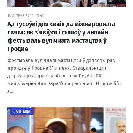
o
r
18 ЛІПЕНЯ 2020, 15:47
Ад тусоўкі для сваіх да міжнароднага
k
a
свята: як з’явіўся і сышоў у анлайн
фестываль вулічнага мастацтва ў
Гродне
m
Фестываль вулічнага мастацтва ў дзявяты раз
пройдзе ў Гродне 31 ліпеня. Стваральніца і
дырэктарка праекта Анастасія Роўба і PR-
менеджарка Яна Вараб’ёва распавялі Hrodna.life,
з…
ПАЛІТЫКА