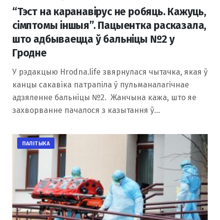
“Тэст на каранавірус не робяць. Кажуць,
сімптомы іншыя”. Пацыентка расказала,
што адбываецца ў бальніцы №2 у
Гродне
У рэдакцыю Hrodna.life звярнулася чытачка, якая ў
канцы сакавіка патрапіла ў пульманалагічнае
адзяленне бальніцы №2. Жанчына кажа, што яе
захворванне пачалося з казытання ў…
ПАЛІТЫКА