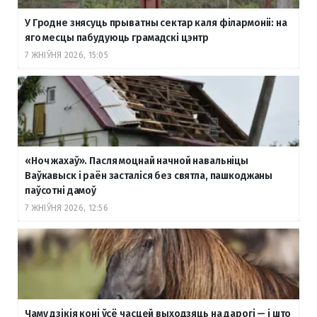
У Гродне знясуць прыватны сектар каля філармоніі: на
яго месцы пабудуюць грамадскі цэнтр
7 ЖНІЎНЯ 2026, 15:05
«Ноч жахаў». Пасля моцнай начной навальніцы
Ваўкавыск і раён засталіся без святла, пашкоджаны
паўсотні дамоў
7 ЖНІЎНЯ 2026, 12:56
Чаму дзікія коні ўсё часцей выходзяць на дарогі — і што