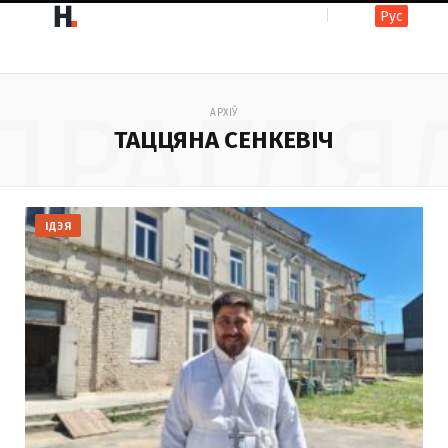
Рус
F
I
ПРАГЛЯ
АРХІЎ
a
n
ТАЦЦЯНА СЕНКЕВІЧ
c
s
ІДЭЯ
e
t
b
a
o
g