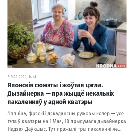
6 МАЯ 2021, 14:41
Японскія сюжэты і жоўтая цэгла.
Дызайнерка — пра жыццё некалькіх
пакаленняў у адной кватэры
Ляпніна, фрэскі і дэкадансны ружовы колер — усё
гэта ў кватэры на 1 Мая, 18 прыдумала дызайнерка
Надзея Даўкшыс. Тут пражылі тры пакаленні яе…