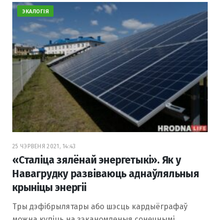
ЭКАЛОГІЯ
25 ЧЭРВЕНЯ 2021, 14:43
«Сталіца зялёнай энергетыкі». Як у
Навагрудку развіваюць аднаўляльныя
крыніцы энергіі
Тры дэфібрылятары або шэсць кардыёграфаў
можна купіць на зэканомленыя сонечнымі