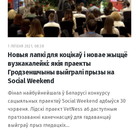
1 ЛІПЕНЯ 2021, 08:38
Новыя лапкі для коцікаў і новае жыццё
вузкакалейкі: якія праекты
Гродзеншчыны выйгралі прызы на
Social Weekend
Фінал найбуйнейшага ў Беларусі конкурсу
сацыяльных праектаў Social Weekend адбыўся 30
чэрвеня. Лідскі праект VetNess аб даступным
пратэзаванні канечнасцяў для гадаванцаў
выйграў прыз гледацкіх…