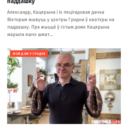
паддашку
Аляксандр, Кацярына і іх пяцігадовая дачка
Вікторыя жывуць у цэнтры Гродна ў кватэры на
паддашку. Пра жыццё ў гэтым доме Кацярына
марыла яшчэ шмат…
МОЙ ДОМ У ГРОДНЕ