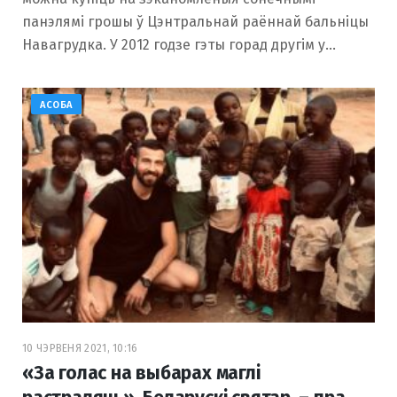
панэлямі грошы ў Цэнтральнай раённай бальніцы
Навагрудка. У 2012 годзе гэты горад другім у…
АСОБА
10 ЧЭРВЕНЯ 2021, 10:16
«За голас на выбарах маглі