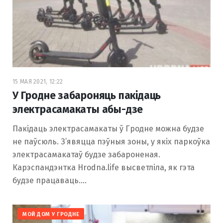
15 МАЯ 2021, 12:22
У Гродне забароняць пакідаць
электрасамакаты абы-дзе
Пакідаць электрасамакаты ў Гродне можна будзе
не паўсюль. З’явяцца пэўныя зоны, у якіх паркоўка
электрасамакатаў будзе забароненая.
Карэспандэнтка Hrodna.life высветліла, як гэта
будзе працаваць.…
МОЙ ДОМ У ГРОДНЕ