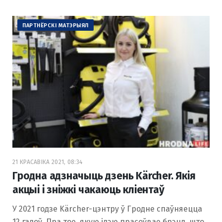
ПАРТНЁРСКІ МАТЭРЫЯЛ
21 КРАСАВІКА 2021, 08:34
Гродна адзначыць дзень Kärcher. Якія
акцыі і зніжкі чакаюць кліентаў
У 2021 годзе Kärcher-цэнтру ў Гродне спаўняецца
12 гадоў. Пра тое, якую ідэю прасоўвае брэнд, што