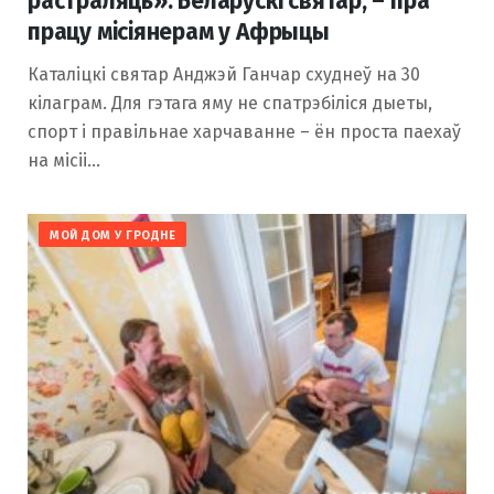
растраляць». Беларускі святар, – пра
працу місіянерам у Афрыцы
Каталіцкі святар Анджэй Ганчар схуднеў на 30
кілаграм. Для гэтага яму не спатрэбіліся дыеты,
спорт і правільнае харчаванне – ён проста паехаў
на місіі…
МОЙ ДОМ У ГРОДНЕ