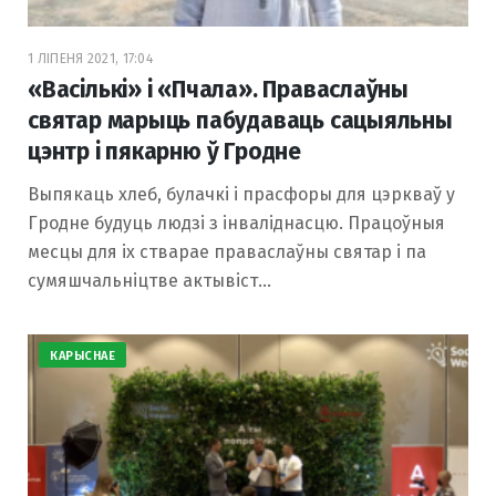
o
r
1 ЛІПЕНЯ 2021, 17:04
«Васількі» і «Пчала». Праваслаўны
k
a
святар марыць пабудаваць сацыяльны
цэнтр і пякарню ў Гродне
m
Выпякаць хлеб, булачкі і прасфоры для цэркваў у
Гродне будуць людзі з інваліднасцю. Працоўныя
месцы для іх стварае праваслаўны святар і па
сумяшчальніцтве актывіст…
КАРЫСНАЕ