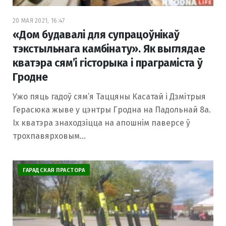
20 МАЯ 2021, 16:47
«Дом будавалі для супрацоўнікаў
тэкстыльнага камбінату». Як выглядае
кватэра сям’і гісторыка і праграміста ў
Гродне
Ужо пяць гадоў сям’я Таццяны Касатай і Дзмітрыя
Герасюка жыве у цэнтры Гродна на Падольнай 8а.
Іх кватэра знаходзіцца на апошнім паверсе ў
трохпавярховым…
ГАРАДСКАЯ ПРАСТОРА