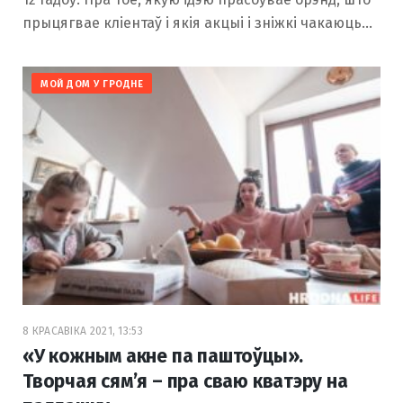
прыцягвае кліентаў і якія акцыі і зніжкі чакаюць…
МОЙ ДОМ У ГРОДНЕ
8 КРАСАВІКА 2021, 13:53
«У кожным акне па паштоўцы».
Творчая сям’я – пра сваю кватэру на