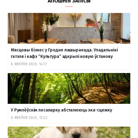
АПОШНІЯ ЗАПІСЫ
Мясцовы бізнес у Гродне пашыраецца. Уладальнікі
гатэля і кафэ “Культура” адкрылі новую ўстанову
6 ЖНІЎНЯ 2026, 14:17
У Румлёўскім лесапарку абсталююць эка-сцежку
6 ЖНІЎНЯ 2026, 13:22