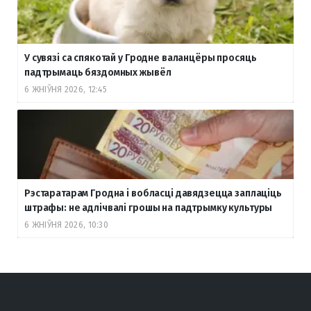
У сувязі са спякотай у Гродне валанцёры просяць
падтрымаць бяздомных жывёл
6 ЖНІЎНЯ 2026, 12:45
Рэстаратарам Гродна і вобласці давядзецца заплаціць
штрафы: не адлічвалі грошы на падтрымку культуры
6 ЖНІЎНЯ 2026, 10:30