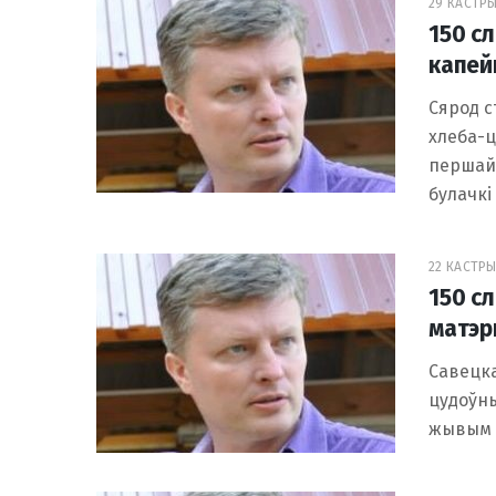
29 КАСТРЫ
150 сл
капей
Сярод с
хлеба-ц
першай 
булачкі
22 КАСТРЫЧ
150 с
матэр
Савецка
цудоўны
жывым д