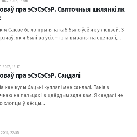
НІКА 2017, 18:06
ловаў пра эСэСэСэР. Святочныя шклянкі як
х
кім Саюзе было прынята каб было ўсё як у людзей. З
рэчаў, якія былі ва ўсіх – гэта дываны на сценах і,…
 2017, 12:17
оваў пра эСэСэСэР. Сандалі
ія канікулы бацькі куплялі мне сандалі. Такія з
каю на пальцах і з цвёрдым заднікам. Я сандалі не
бо хлопцы ў вёсцы…
2017, 22:55