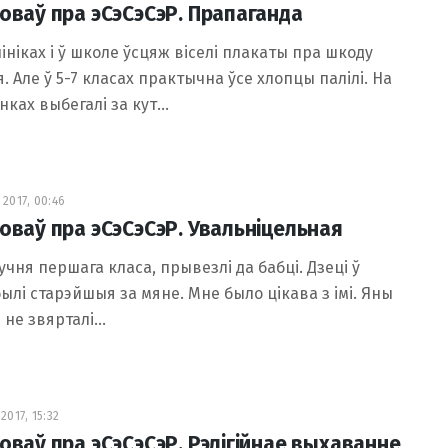
ловаў пра эСэСэСэР. Прапаганда
лініках і ў школе ўсцяж віселі плакаты пра шкоду
. Але ў 5-7 класах практычна ўсе хлопцы палілі. На
ках выбегалі за кут…
2017, 00:46
ловаў пра эСэСэСэР. Увальніцельная
учня першага класа, прывезлі да бабці. Дзеці ў
ылі старэйшыя за мяне. Мне было цікава з імі. Яны
 не звярталі…
2017, 15:32
ловаў пра эСэСэСэР. Рэлігійнае выхаванне