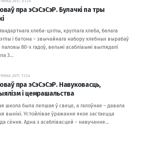
ЧНІКА 2017, 01:24
оваў пра эСэСэСэР. Булачкі па тры
кі
тандартнага хлеба-цэглы, круглага хлеба, белага
эглы і батона – звычайнага набору хлебных вырабаў
паловы 80-х гадоў, вельмі асаблівымі выглядалі
 па 3…
НІКА 2017, 11:34
ловаў пра эСэСэСэР. Навуковасць,
ыялізм і цемрашальства
я школа была лепшая ў свеце, а галоўнае – давала
я вынікі. Устойлівае ўражанне якое застаецца
а сёння. Адна з асаблівасцей – навучанне…