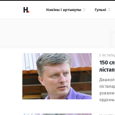
Навіны і артыкулы
Гульні
5 ЛІСТАПАД
150 с
ліста
Дашколь
лістапа
рэвалюц
ордэны