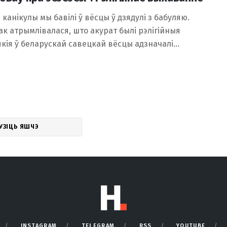
канікулы мы бавілі ў вёсцы ў дзядулі з бабуляю.
ак атрымлівалася, што акурат былі рэлігійныя
якія ў беларускай савецкай вёсцы адзначалі…
УЗІЦЬ ЯШЧЭ
INSTAGRAM
TELEGRAM
RSS
YOUTUBE