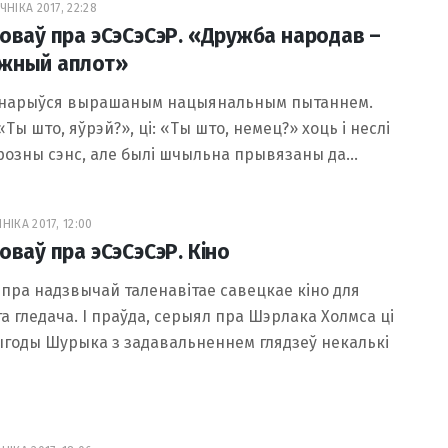
НІКА 2017, 22:28
ловаў пра эСэСэСэР. «Дружба народав –
жный аплот»
анарыўся вырашаным нацыянальным пытаннем.
«Ты што, яўрэй?», ці: «Ты што, немец?» хоць і неслі
розны сэнс, але былі шчыльна прывязаны да…
НІКА 2017, 12:00
оваў пра эСэСэСэР. Кіно
пра надзвычай таленавітае савецкае кіно для
а гледача. І праўда, серыял пра Шэрлака Холмса ці
годы Шурыка з задавальненнем глядзеў некалькі