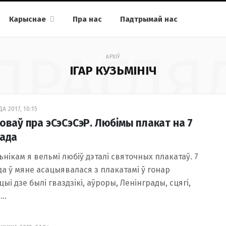
Карыснае
Пра нас
Падтрымай нас
ПРАГЛЯ
АРХІЎ
ІГАР КУЗЬМІНІЧ
А 2017, 10:15
ловаў пра эСэСэСэР. Любімы плакат на 7
пада
нікам я вельмі любіў дэталі святочных плакатаў. 7
да ў мяне асацыявалася з плакатамі ў гонар
ыі дзе былі гваздзікі, аўроры, Ленінграды, сцягі,
.…