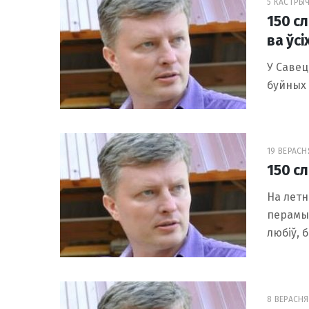
5 КАСТРЫЧ
150 с
ва ўсі
У Савец
буйных 
19 ВЕРАСНЯ
150 сл
На летн
перамыч
любіў, 
8 ВЕРАСНЯ 