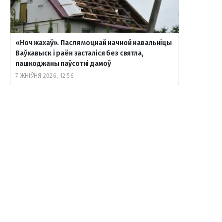
«Ноч жахаў». Пасля моцнай начной навальніцы
Ваўкавыск і раён засталіся без святла,
пашкоджаны паўсотні дамоў
7 ЖНІЎНЯ 2026, 12:56