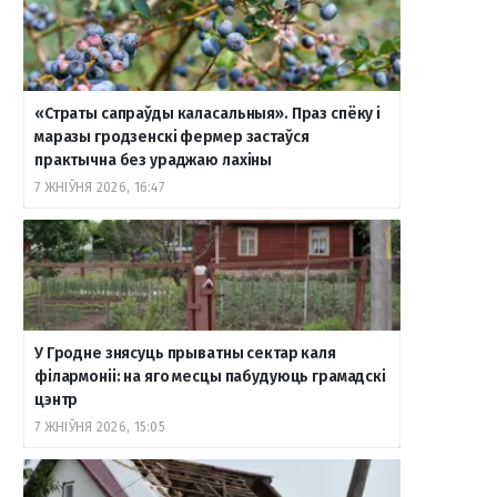
o
r
a
e
к
«Страты сапраўды каласальныя». Праз спёку і
k
a
m
т
маразы гродзенскі фермер застаўся
практычна без ураджаю лахіны
7 ЖНІЎНЯ 2026, 16:47
m
е
У Гродне знясуць прыватны сектар каля
філармоніі: на яго месцы пабудуюць грамадскі
цэнтр
7 ЖНІЎНЯ 2026, 15:05