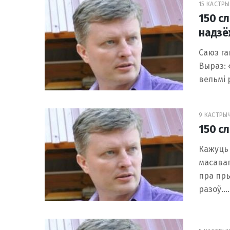
15 КАСТРЫЧ
150 с
надзё
Саюз г
Выраз: 
вельмі 
9 КАСТРЫЧ
150 сл
Кажуць 
масаваг
пра пры
разоў.…