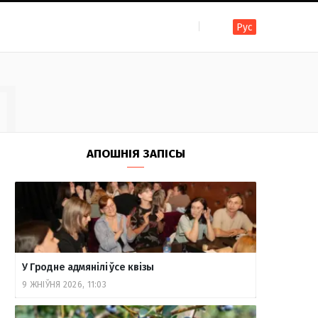
Рус
F
I
T
R
Y
В
Д
a
n
e
S
o
к
c
s
l
S
u
о
АПОШНІЯ ЗАПІСЫ
e
t
e
T
н
b
a
g
u
т
У Гродне адмянілі ўсе квізы
9 ЖНІЎНЯ 2026, 11:03
o
g
r
b
а