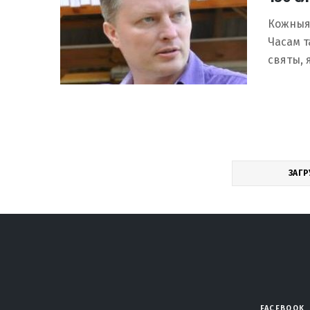
Кожныя 
Часам т
святы, 
ЗАГР
FACEBOOK