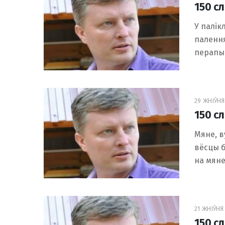
150 с
У палік
палення
перапын
29 ЖНІЎНЯ 
150 с
Мяне, в
вёсцы б
на мяне
21 ЖНІЎНЯ 
150 с