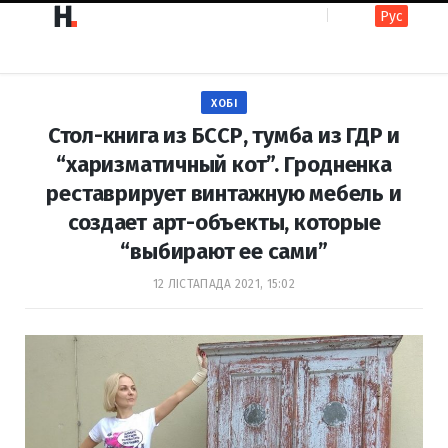
Рус
F
I
ХОБІ
a
n
Стол-книга из БССР, тумба из ГДР и
“харизматичный кот”. Гродненка
реставрирует винтажную мебель и
c
s
создает арт-объекты, которые
“выбирают ее сами”
e
t
12 ЛІСТАПАДА 2021, 15:02
b
a
o
g