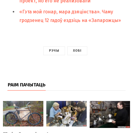
проект, но его не реализовали
«Гэта мой гонар, мара дзяцінства». Чаму
гродзенец 12 гадоў ездзіць на «Запарожцы»
РЭЧЫ
ХОБІ
РАІМ ПАЧЫТАЦЬ