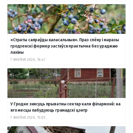
«Страты сапраўды каласальныя». Праз спёку і маразы
гродзенскі фермер застаўся практычна без ураджаю
лахіны
7 ЖНІЎНЯ 2026, 16:47
У Гродне знясуць прыватны сектар каля філармоніі: на
яго месцы пабудуюць грамадскі цэнтр
7 ЖНІЎНЯ 2026, 15:05