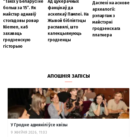
Ад цукерачных
“Такіх у Беларусі не
Даспехі на аснове
фанцікаў да
больш за 15”. Як
археалогіі:
аскепкаў Пампеі. На
майстар аднавіў
рэпартаж з
Жывой бібліятэцы
стогадовы ровар
майстэрні
распавялі, што
Niemen, каб
гродзенскага
калекцыянуюць
захаваць
платнера
гродзенцы
гродзенскую
гісторыю
АПОШНІЯ ЗАПІСЫ
У Гродне адмянілі ўсе квізы
9 ЖНІЎНЯ 2026, 11:03