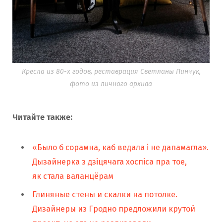
Кресла из 80-х годов, реставрация Светланы Пинчук,
фото из личного архива
Читайте также:
«Было б сорамна, каб ведала і не дапамагла».
Дызайнерка з дзіцячага хоспіса пра тое,
як стала валанцёрам
Глиняные стены и скалки на потолке.
Дизайнеры из Гродно предложили крутой