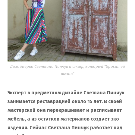
o
r
k
a
m
Дизайнерка Светлана Пинчук и шкаф, который "бросил ей
вызов"
Эксперт в предметном дизайне Светлана Пинчук
занимается реставрацией около 15 лет. В своей
мастерской она перекрашивает и расписывает
мебель, а из остатков материалов создает эко-
изделия. Сейчас Светлана Пинчук работает над