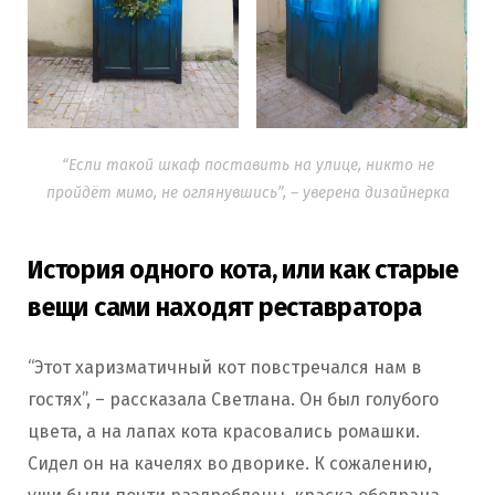
“Если такой шкаф поставить на улице, никто не
пройдёт мимо, не оглянувшись”, – уверена дизайнерка
История одного кота, или как старые
вещи сами находят реставратора
“Этот харизматичный кот повстречался нам в
гостях”, – рассказала Светлана. Он был голубого
цвета, а на лапах кота красовались ромашки.
Сидел он на качелях во дворике. К сожалению,