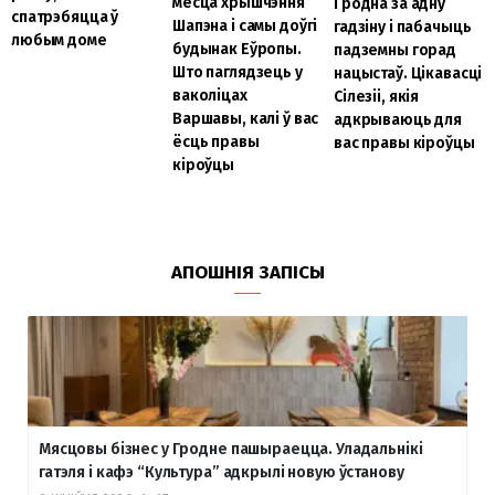
месца хрышчэння
Гродна за адну
спатрэбяцца ў
Шапэна і самы доўгі
гадзіну і пабачыць
любым доме
будынак Еўропы.
падземны горад
Што паглядзець у
нацыстаў. Цікавасці
ваколіцах
Сілезіі, якія
Варшавы, калі ў вас
адкрываюць для
ёсць правы
вас правы кіроўцы
кіроўцы
АПОШНІЯ ЗАПІСЫ
Мясцовы бізнес у Гродне пашыраецца. Уладальнікі
гатэля і кафэ “Культура” адкрылі новую ўстанову