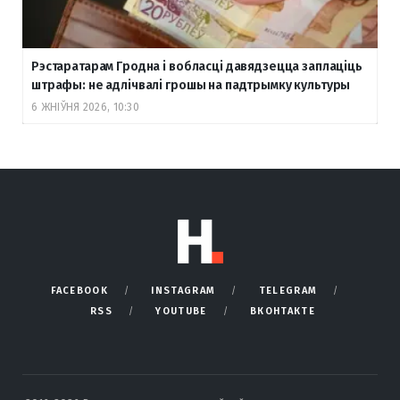
Рэстаратарам Гродна і вобласці давядзецца заплаціць
штрафы: не адлічвалі грошы на падтрымку культуры
6 ЖНІЎНЯ 2026, 10:30
FACEBOOK
INSTAGRAM
TELEGRAM
RSS
YOUTUBE
ВКОНТАКТЕ