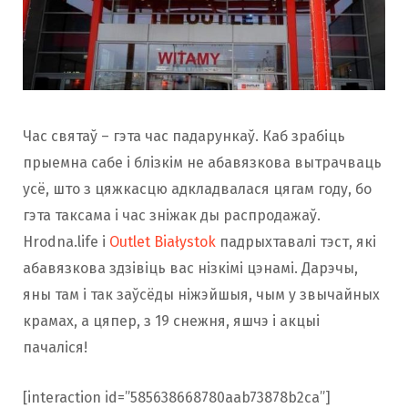
o
r
k
a
Час святаў – гэта час падарункаў. Каб зрабіць
m
прыемна сабе і блізкім не абавязкова вытрачваць
усё, што з цяжкасцю адкладвалася цягам году, бо
гэта таксама і час зніжак ды распродажаў.
Hrodna.life і
Outlet Białystok
падрыхтавалі тэст, які
абавязкова здзівіць вас нізкімі цэнамі. Дарэчы,
яны там і так заўсёды ніжэйшыя, чым у звычайных
крамах, а цяпер, з 19 снежня, яшчэ і акцыі
пачаліся!
[interaction id=”585638668780aab73878b2ca”]