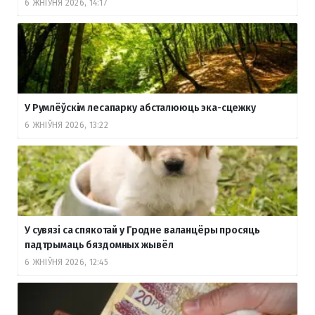
6 ЖНІЎНЯ 2026, 14:17
У Румлёўскім лесапарку абсталююць эка-сцежку
6 ЖНІЎНЯ 2026, 13:22
У сувязі са спякотай у Гродне валанцёры просяць
падтрымаць бяздомных жывёл
6 ЖНІЎНЯ 2026, 12:45