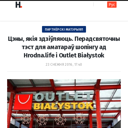
Рус
F
I
ПАРТНЁРСКІ МАТЭРЫЯЛ
a
n
Цэны, якія здзіўляюць. Перадсвяточны
тэст для аматараў шопінгу ад
Hrodna.life і Outlet Białystok
c
s
23 СНЕЖНЯ 2016, 17:40
e
t
b
a
o
g