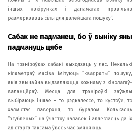
іншых накірунках і дапамагае правільна
размеркаваць сілы для далейшага пошуку”.
Сабак не падманеш, бо ў выніку яны
падмануць цябе
На трэніроўках сабакі выходзяць у лес. Некалькі
кіламетраў масіва імітуюць “квадраты” пошуку,
якія звычайна выдзяляюцца кожнаму з кінолагаў-
валанцёраў. Месца для трэніроўкі заўжды
выбіраюць іншае – то рэдкалессе, то кустоўе, то
халмістая паверхня, то буралом. Колькасць
“згубленых” на ўчастку чалавек і адлегласць да іх
ад старта таксама ўвесь час змяняюць.