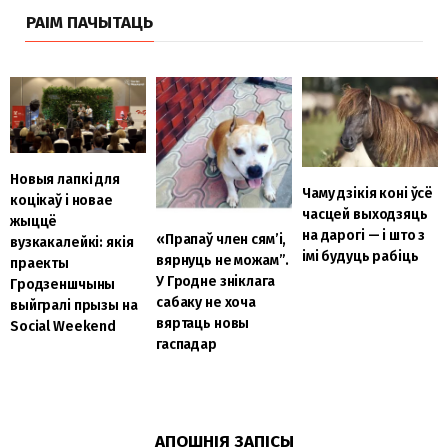
РАІМ ПАЧЫТАЦЬ
Новыя лапкі для
Чаму дзікія коні ўсё
коцікаў і новае
часцей выходзяць
жыццё
на дарогі — і што з
«Прапаў член сям’і,
вузкакалейкі: якія
імі будуць рабіць
вярнуць не можам”.
праекты
У Гродне зніклага
Гродзеншчыны
сабаку не хоча
выйгралі прызы на
вяртаць новы
Social Weekend
гаспадар
АПОШНІЯ ЗАПІСЫ