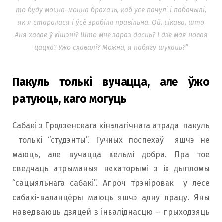
то буду моцна–моцна брахаць, каб усе пачулі і пабачылі,
як я старалася і ўсё зрабіла правільна. Ой, цікава, што
Аня хавае ў кішэні? Што мне зараз дасць? І дзе мая новая
цацка? Ужо схавалі? Можна, я пабягу шукаць?
”
Пакуль толькі вучацца, але ўжо
ратуюць, каго могуць
Сабакі з Гродзенскага кіналагічнага атрада пакуль
толькі “студэнты”. Гучных поспехаў яшчэ не
маюць, але вучацца вельмі добра. Пра тое
сведчаць атрыманыя некаторымі з іх дыпломы
“сацыяльнага сабакі”. Апроч трэніровак у лесе
сабакі-валанцёры маюць яшчэ адну працу. Яны
наведваюць дзяцей з інваліднасцю – прыходзяць