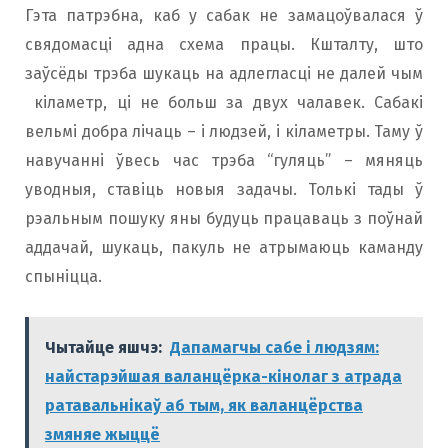
Гэта патрэбна, каб у сабак не замацоўвалася ў
свядомасці адна схема працы. Кшталту, што
заўсёды трэба шукаць на адлегласці не далей чым
кіламетр, ці не больш за двух чалавек. Сабакі
вельмі добра лічаць – і людзей, і кіламетры. Таму ў
навучанні ўвесь час трэба “гуляць” – мяняць
уводныя, ставіць новыя задачы. Толькі тады ў
рэальным пошуку яны будуць працаваць з поўнай
аддачай, шукаць, пакуль не атрымаюць каманду
спыніцца.
Чытайце яшчэ:
Дапамагчы сабе і людзям:
найстарэйшая валанцёрка-кінолаг з атрада
ратавальнікаў аб тым, як валанцёрства
змяняе жыццё