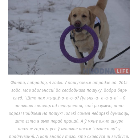
Фанта, лабрадор, 4 гады. У пашуковым атрадзе ад 2015
года. Мае здольнасці да свабоднага пошуку, добра бярэ
след. “
Што нам жыццё-о-о-о-о? Гульня-а- а-а-а-а” – Я
пачынаю спяваць ад нецярпення, калі разумею, што
зараз! Пойдзем! На пошук! Толькі самыя недарэкі думаюць,
што гэта я выю перад працай. А ў мяне ажно шкура
пачыне гарэць, усё ў машыне носам “пыласошу” у
прадчуванні. А калі знайду таго, хто схаваўся ці згубіўся,