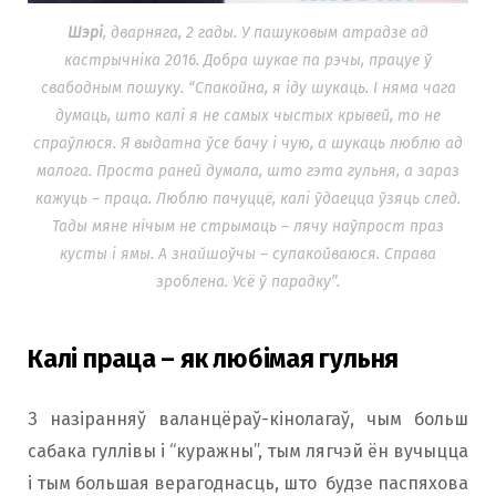
Шэрі
, дварняга, 2 гады. У пашуковым атрадзе ад
кастрычніка 2016. Добра шукае па рэчы, працуе ў
свабодным пошуку. “
Спакойна, я іду шукаць. І няма чага
думаць, што калі я не самых чыстых крывей, то не
спраўлюся. Я выдатна ўсе бачу і чую, а шукаць люблю ад
малога. Проста раней думала, што гэта гульня, а зараз
кажуць – праца. Люблю пачуццё, калі ўдаецца ўзяць след.
Тады мяне нічым не стрымаць – лячу наўпрост праз
кусты і ямы. А знайшоўчы – супакойваюся. Справа
зроблена. Усё ў парадку
”.
Калі праца – як любімая гульня
З назіранняў валанцёраў-кінолагаў, чым больш
сабака гуллівы і “куражны”, тым лягчэй ён вучыцца
і тым большая верагоднасць, што будзе паспяхова