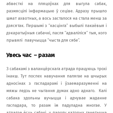
абвесткі на пляцоўках для выгула сабак,
размясцілі інфармацыю ў сеціве. Адразу прышло
шмат ахвотных, а вось засталося на стала менш за
дзясятак. Першымі з “касцінга” выбылі пакаёвыя і
дэкаратыўныя сабачкі, пасля “адваліліся” тыя, кого
прывялі павучыцца “чыста для сябе”.
Увесь час – разам
З сабакамі з валанцёрскага атрада працуюць трохі
інакш. Тут поспех навучання палягае на шчырых
адносінах з гаспадарамі і ўзаемаразуменні на
мяжы ледзь не чытання думак адно аднаго. Калі
сабака здольны вучыцца і адчувае жаданне
гаспадара, то разам ім падуладна многае. У
атрадзе ёсць сабакі, у пароду каторых генетычна