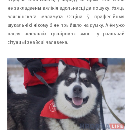
не закладзены вялікія здольнасці да пошуку. Узяць
аляскінскага маламута Осціна ў прафесійныя
шукальнікі нікому б не прыйшло на думку. А ён ужо
пасля некалькіх трэніровак змог у рэальнай
сітуацыі знайсці чалавека.