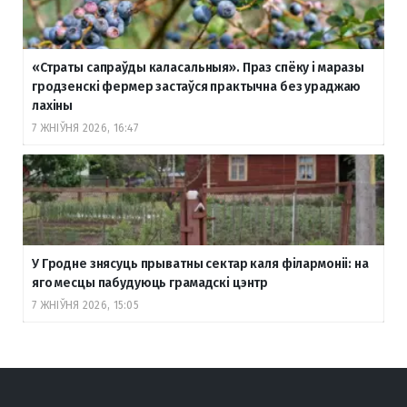
«Страты сапраўды каласальныя». Праз спёку і маразы
гродзенскі фермер застаўся практычна без ураджаю
лахіны
7 ЖНІЎНЯ 2026, 16:47
У Гродне знясуць прыватны сектар каля філармоніі: на
яго месцы пабудуюць грамадскі цэнтр
7 ЖНІЎНЯ 2026, 15:05