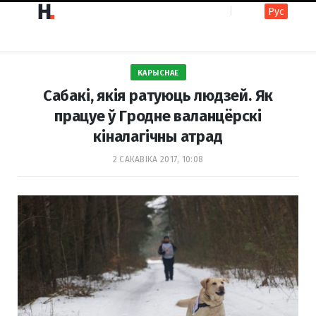
Рус
F
I
КАРЫСНАЕ
a
n
Сабакі, якія ратуюць людзей. Як
працуе ў Гродне валанцёрскі
кіналагічны атрад
c
s
2 САКАВІКА 2017, 10:08
e
t
b
a
o
g