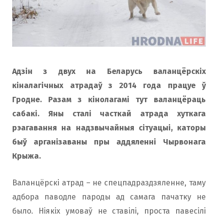
o
r
k
a
Адзін з двух на Беларусь валанцёрскіх
m
кіналагічных атрадаў з 2014 года працуе ў
Гродне. Разам з кінолагамі тут валанцёраць
сабакі. Яны сталі часткай атрада хуткага
рэагавання на надзвычайныя сітуацыі, каторы
быў арганізаваны пры аддяленні Чырвонага
Крыжа.
Валанцёрскі атрад – не спецпадраздзяленне, таму
адбора паводле пароды ад самага пачатку не
было. Ніякіх умоваў не ставілі, проста павесілі