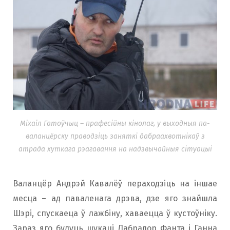
Міхаіл Гатоўчыц – прафесійны кінолаг, у выходныя па-
валанцёрску праводзіць заняткі дабраахвотнікаў з
атрада хуткага рэагавання на надзвычайныя сітуацыі
Валанцёр Андрэй Кавалёў пераходзіць на іншае
месца – ад паваленага дрэва, дзе яго знайшла
Шэрі, спускаеца ў лажбіну, хаваецца ў кустоўніку.
Зараз яго будуць шукаці Лабрадор Фанта і Ганна