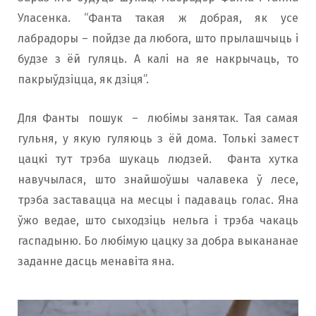
Уласенка. “Фанта такая ж добрая, як усе
лабрадоры – пойдзе да любога, што прылашчыць і
будзе з ёй гуляць. А калі на яе накрычаць, то
пакрыўдзіцца, як дзіця”.
Для Фанты пошук – любімы занятак. Тая самая
гульня, у якую гуляюць з ёй дома. Толькі замест
цацкі тут трэба шукаць людзей. Фанта хутка
навучылася, што знайшоўшы чалавека ў лесе,
трэба заставацца на месцы і падаваць голас. Яна
ўжо ведае, што сыходзіць нельга і трэба чакаць
гаспадыню. Бо любімую цацку за добра выкананае
заданне дасць менавіта яна.