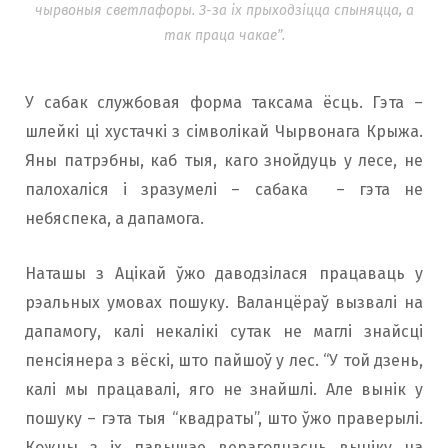
чырвоныя светлафоры. З-за іх прыходзіцца спыняцца, а
так праца чакае
”.
У сабак службовая форма таксама ёсць. Гэта –
шлейкі ці хустачкі з сімволікай Чырвонага Крыжа.
Яны патрэбны, каб тыя, каго знойдуць у лесе, не
палохаліся і зразумелі – сабака – гэта не
небяспека, а дапамога.
Наташы з Ацікай ўжо даводзілася працаваць у
рэальных умовах пошуку. Валанцёраў вызвалі на
дапамогу, калі некалікі сутак не маглі знайсці
пенсіянера з вёскі, што пайшоў у лес. “У той дзень,
калі мы працавалі, яго не знайшлі. Але вынік у
пошуку – гэта тыя “квадраты”, што ўжо праверылі.
Кожны з іх павышае верагоднасць выніку на