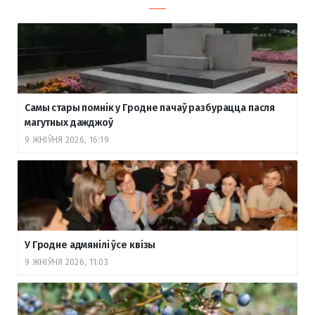
Самы стары помнік у Гродне пачаў разбурацца пасля
магутных дажджоў
9 ЖНІЎНЯ 2026, 16:19
У Гродне адмянілі ўсе квізы
9 ЖНІЎНЯ 2026, 11:03