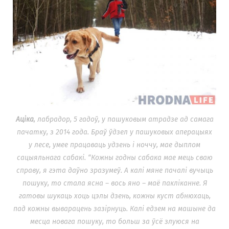
Аціка
, лабрадор, 5 гадоў, у пашуковым атрадзе ад самага
пачатку, з 2014 года. Браў ўдзел у пашуковых аперацыях
у лесе, умее працаваць удзень і ноччу, мае дыплом
сацыяльнага сабакі. “
Кожны годны сабака мае мець сваю
справу, я гэта даўно зразумеў. А калі мяне пачалі вучыць
пошуку, то стала ясна – вось яно – маё пакліканне. Я
гатовы шукаць хоць цэлы дзень, кожны куст абнюхаць,
пад кожны выварацень зазірнуць. Калі едзем на машыне да
месца новага пошуку, то больш за ўсё злуюся на