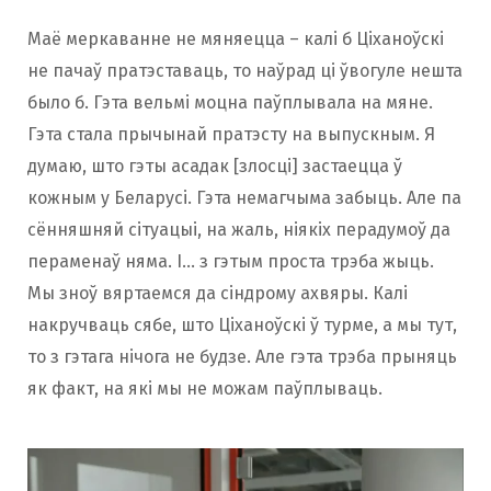
Маё меркаванне не мяняецца – калі б Ціханоўскі
не пачаў пратэставаць, то наўрад ці ўвогуле нешта
было б. Гэта вельмі моцна паўплывала на мяне.
Гэта стала прычынай пратэсту на выпускным. Я
думаю, што гэты асадак [злосці] застаецца ў
кожным у Беларусі. Гэта немагчыма забыць. Але па
сённяшняй сітуацыі, на жаль, ніякіх перадумоў да
пераменаў няма. І… з гэтым проста трэба жыць.
Мы зноў вяртаемся да сіндрому ахвяры. Калі
накручваць сябе, што Ціханоўскі ў турме, а мы тут,
то з гэтага нічога не будзе. Але гэта трэба прыняць
як факт, на які мы не можам паўплываць.