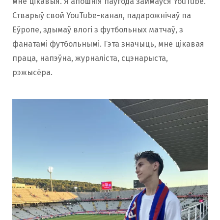
мне цікавыя. Я апошнія паўгода займаўся YouTube.
Стварыў свой YouTube-канал, падарожнічаў па
Еўропе, здымаў влогі з футбольных матчаў, з
фанатамі футбольнымі. Гэта значыць, мне цікавая
праца, напэўна, журналіста, сцэнарыста,
рэжысёра.