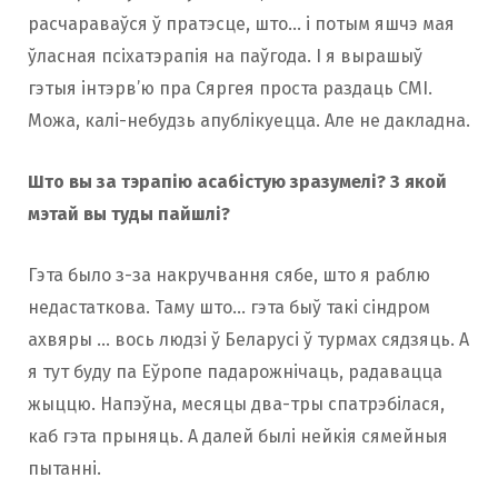
расчараваўся ў пратэсце, што… і потым яшчэ мая
ўласная псіхатэрапія на паўгода. І я вырашыў
гэтыя інтэрв’ю пра Сяргея проста раздаць СМІ.
Можа, калі-небудзь апублікуецца. Але не дакладна.
Што вы за тэрапію асабістую зразумелі? З якой
мэтай вы туды пайшлі?
Гэта было з-за накручвання сябе, што я раблю
недастаткова. Таму што… гэта быў такі сіндром
ахвяры … вось людзі ў Беларусі ў турмах сядзяць. А
я тут буду па Еўропе падарожнічаць, радавацца
жыццю. Напэўна, месяцы два-тры спатрэбілася,
каб гэта прыняць. А далей былі нейкія сямейныя
пытанні.