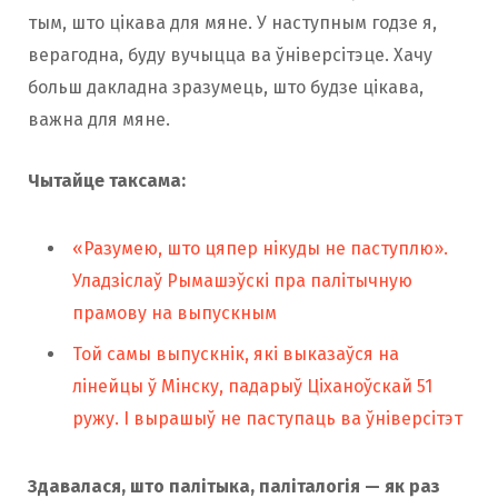
тым, што цікава для мяне. У наступным годзе я,
верагодна, буду вучыцца ва ўніверсітэце. Хачу
больш дакладна зразумець, што будзе цікава,
важна для мяне.
Чытайце таксама:
«Разумею, што цяпер нікуды не паступлю».
Уладзіслаў Рымашэўскі пра палітычную
прамову на выпускным
Той самы выпускнік, які выказаўся на
лінейцы ў Мінску, падарыў Ціханоўскай 51
ружу. І вырашыў не паступаць ва ўніверсітэт
Здавалася, што палітыка, паліталогія — як раз