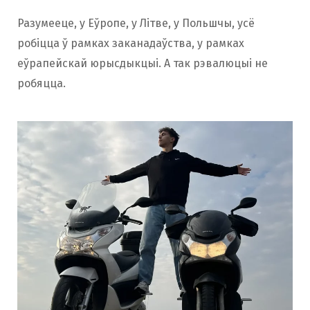
Разумееце, у Еўропе, у Літве, у Польшчы, усё
робіцца ў рамках заканадаўства, у рамках
еўрапейскай юрысдыкцыі. А так рэвалюцыі не
робяцца.