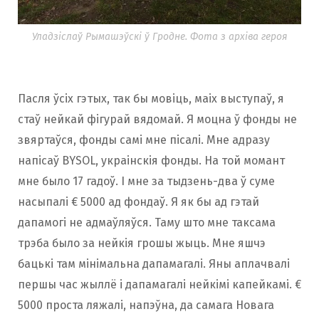
Уладзіслаў Рымашэўскі ў Гродне. Фота з архіва героя
Пасля ўсіх гэтых, так бы мовіць, маіх выступаў, я
стаў нейкай фігурай вядомай. Я моцна ў фонды не
звяртаўся, фонды самі мне пісалі. Мне адразу
напісаў BYSOL, украінскія фонды. На той момант
мне было 17 гадоў. І мне за тыдзень-два ў суме
насыпалі € 5000 ад фондаў. Я як бы ад гэтай
дапамогі не адмаўляўся. Таму што мне таксама
трэба было за нейкія грошы жыць. Мне яшчэ
бацькі там мінімальна дапамагалі. Яны аплачвалі
першы час жыллё і дапамагалі нейкімі капейкамі. €
5000 проста ляжалі, напэўна, да самага Новага