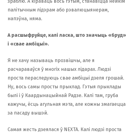
зраблю. А кіраваць вось гэтым, станавіцца нейкім
палітычным лідэрам або рэвалюцыянерам,
напэўна, няма.
А расшыфруйце, калі ласка, што значыць «бруд»
і «свае амбіцыі».
Я не хачу называць прозвішчы, але я
расчараваўся ў многіх нашых лідарах. Людзі
проста пераследуюць свае амбіцыі дзеля грошай.
Ну, вось самы просты прыклад. Гэтыя прыклады
былі і ў Каардынацыйнай Радзе. Калі там, груба
кажучы, ёсць агульная мэта, але кожны змагаецца
за пасаду вышэй.
Самая жесть дзеялася ў NEXTA. Калі людзі проста