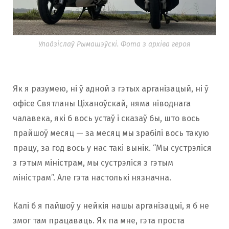
Уладзіслаў Рымашэўскі. Фота з архіва героя
Як я разумею, ні ў адной з гэтых арганізацый, ні ў
офісе Святланы Ціханоўскай, няма ніводнага
чалавека, які б вось устаў і сказаў бы, што вось
прайшоў месяц — за месяц мы зрабілі вось такую
працу, за год вось у нас такі вынік. “Мы сустрэліся
з гэтым міністрам, мы сустрэліся з гэтым
міністрам”. Але гэта настолькі нязначна.
Калі б я пайшоў у нейкія нашы арганізацыі, я б не
змог там працаваць. Як па мне, гэта проста