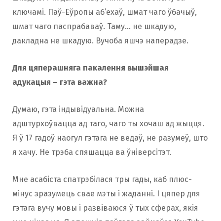
ключамі. Паў-Еўропы аб’ехаў, шмат чаго ўбачыў,
шмат чаго паспрабаваў. Таму… не шкадую,
дакладна не шкадую. Вучоба яшчэ наперадзе.
Для цяперашняга пакалення вышэйшая
адукацыя – гэта важна?
Думаю, гэта індывідуальна. Можна
адштурхоўвацца ад таго, чаго ты хочаш ад жыцця.
Я ў 17 гадоў наогул гэтага не ведаў, не разумеў, што
я хачу. Не трэба спяшацца ва ўніверсітэт.
Мне асабіста спатрэбілася тры гады, каб плюс-
мінус зразумець свае мэты і жаданні. І цяпер для
гэтага вучу мовы і развіваюся ў тых сферах, якія