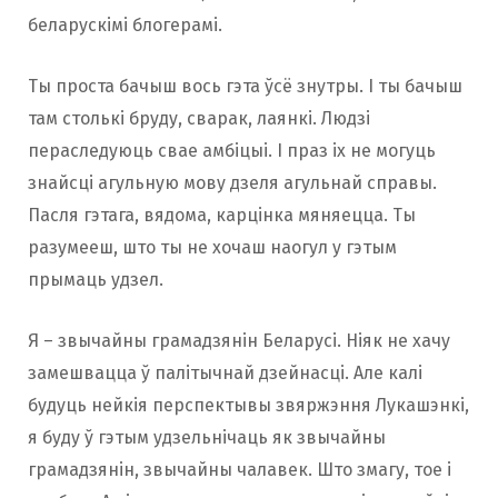
беларускімі блогерамі.
Ты проста бачыш вось гэта ўсё знутры. І ты бачыш
там столькі бруду, сварак, лаянкі. Людзі
пераследуюць свае амбіцыі. І праз іх не могуць
знайсці агульную мову дзеля агульнай справы.
Пасля гэтага, вядома, карцінка мяняецца. Ты
разумееш, што ты не хочаш наогул у гэтым
прымаць удзел.
Я – звычайны грамадзянін Беларусі. Ніяк не хачу
замешвацца ў палітычнай дзейнасці. Але калі
будуць нейкія перспектывы звяржэння Лукашэнкі,
я буду ў гэтым удзельнічаць як звычайны
грамадзянін, звычайны чалавек. Што змагу, тое і