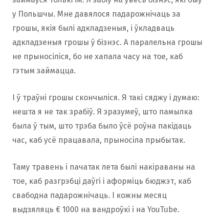
у Польшчы. Мне давялося падарожнічаць за
грошы, якія былі адкладзеныя, і ўкладваць
адкладзеныя грошы ў бізнэс. А паралельна грошы
не прыносіліся, бо не хапала часу на тое, каб
гэтым займацца.
І ў траўні грошы скончыліся. Я такі сяджу і думаю:
нешта я не так зрабіў. Я зразумеў, што памылка
была ў тым, што трэба было ўсё роўна пакідаць
час, каб усё працавала, прыносіла прыбытак.
Таму травень і пачатак лета былі накіраваны на
тое, каб разгрэбці даўгі і аформіць бюджэт, каб
свабодна падарожнічаць. І кожны месяц
выдзяляць € 1000 на вандроўкі і на YouTube.