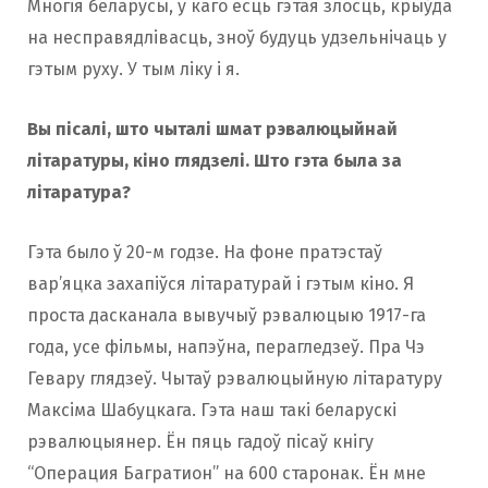
Многія беларусы, у каго ёсць гэтая злосць, крыўда
на несправядлівасць, зноў будуць удзельнічаць у
гэтым руху. У тым ліку і я.
Вы пісалі, што чыталі шмат рэвалюцыйнай
літаратуры, кіно глядзелі. Што гэта была за
літаратура?
Гэта было ў 20-м годзе. На фоне пратэстаў
вар’яцка захапіўся літаратурай і гэтым кіно. Я
проста дасканала вывучыў рэвалюцыю 1917-га
года, усе фільмы, напэўна, перагледзеў. Пра Чэ
Гевару глядзеў. Чытаў рэвалюцыйную літаратуру
Максіма Шабуцкага. Гэта наш такі беларускі
рэвалюцыянер. Ён пяць гадоў пісаў кнігу
“Операция Багратион” на 600 старонак. Ён мне