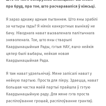
пра бруд, пра тое, што расчараваліся ў кімсьці.
Я зараз адкажу адным пытаннем. Што яны зрабілі
за чатыры гады? Я ніякіх канкрэтных вынікаў не
бачу. Ніводнага нават вызваленага палітычнага
зняволенага. Тое, што яны стварылі
Каардынацыйныя Рады, гэтыя НАУ, яшчэ нейкія
цяпер былі выбары, нейкая новая
Каардынацыйная Рада.
Я там нават удзельнічаў. Мяне запісалі нават у
нейкую партыю. Проста для піяру. Здаецца, нават
большая частка маёй партыі прайшла ў гэтую
Каардынацыйную раду. Для мяне гэта проста
распілоўванне грошай, распілоўванне грантаў.