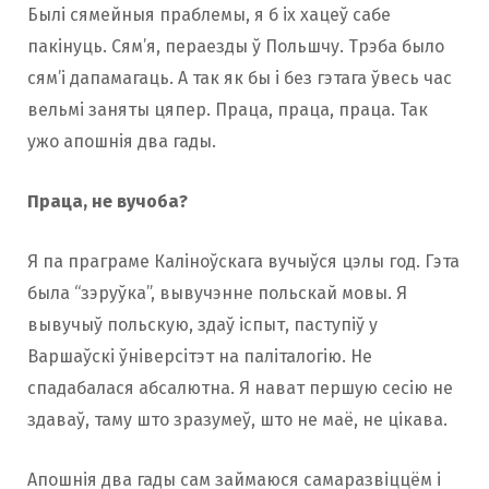
Былі сямейныя праблемы, я б іх хацеў сабе
пакінуць. Сям’я, пераезды ў Польшчу. Трэба было
сям’і дапамагаць. А так як бы і без гэтага ўвесь час
вельмі заняты цяпер. Праца, праца, праца. Так
ужо апошнія два гады.
Праца, не вучоба?
Я па праграме Каліноўскага вучыўся цэлы год. Гэта
была “зэруўка”, вывучэнне польскай мовы. Я
вывучыў польскую, здаў іспыт, паступіў у
Варшаўскі ўніверсітэт на паліталогію. Не
спадабалася абсалютна. Я нават першую сесію не
здаваў, таму што зразумеў, што не маё, не цікава.
Апошнія два гады сам займаюся самаразвіццём і