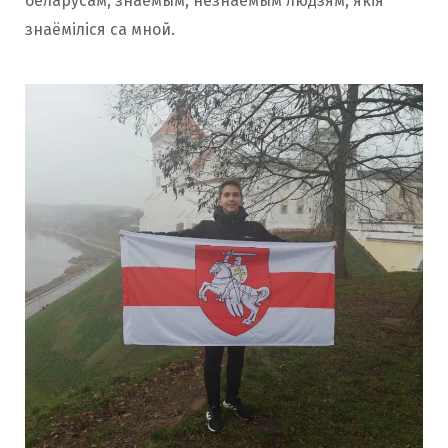
беларусам, знаёмым, незнаёмым людзям, якія
знаёміліся са мной.