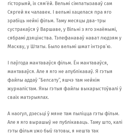
гісторыяй, іх сям’ёй. Вельмі сімпатызаваў сам
Сяргей як чалавек. І вельмі хацелася пра яго
зрабіць нейкі фільм. Таму месяцы два-тры
сустракаўся ў Варшаве, у Вільні з яго знаёмымі,
сябрамі дзяцінства. Тэлефанаваў нават людзям у
Маскву, у Штаты. Было вельмі шмат інтэрв’ю.
І паўгода мантаваўся фільм. Ён мантаваўся,
мантаваўся. Але я яго не апублікаваў. Я гэтыя
файлы аддаў “Белсату”, яшчэ там нейкім
журналістам. Яны гэтыя файлы выкарыстоўвалі ў
сваіх матэрыялах.
А наогул, дзесьці ў мяне там пыліцца гэты фільм.
Але я яго вырашыў не публікаваць. Таму што, калі
гэты фільм ужо быў гатовы, я нешта так