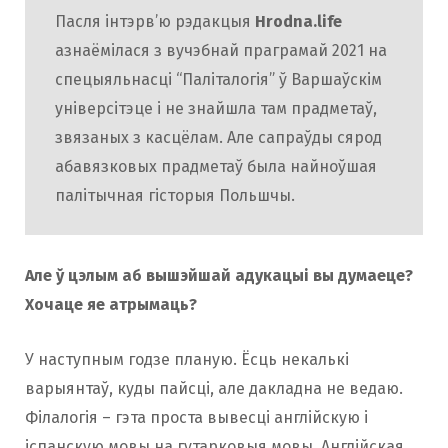
Пасля інтэрв’ю рэдакцыя
Hrodna.life
азнаёмілася з вучэбнай праграмай 2021 на
спецыяльнасці “Паліталогія” ў Варшаўскім
універсітэце і не знайшла там прадметаў,
звязаных з касцёлам. Але сапраўды сярод
абавязковых прадметаў была найноўшая
палітычная гісторыя Польшчы.
Але ў цэлым аб вышэйшай адукацыі вы думаеце?
Хочаце яе атрымаць?
У наступным годзе планую. Ёсць некалькі
варыянтаў, куды пайсці, але дакладна не ведаю.
Філалогія – гэта проста вывесці англійскую і
іспанскую мовы на гутарковыя мовы. Англійская