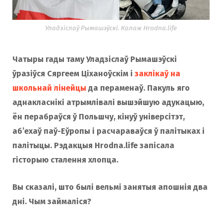
o
r
Уладзіслаў Рымашэўскі. Калаж Hrodna.life
k
a
Чатыры гады таму Уладзіслаў Рымашэўскі
ўразіўся Сяргеем Ціханоўскім і
заклікаў на
m
школьнай лінейцы
да пераменаў. Пакуль яго
аднакласнікі атрымлівалі вышэйшую адукацыю,
ён перабраўся ў Польшчу, кінуў універсітэт,
аб’ехаў паў-Еўропы і расчараваўся ў палітыках і
палітыцы. Рэдакцыя Hrodna.life запісала
гісторыю сталення хлопца.
Вы сказалі, што былі вельмі занятыя апошнія два
дні. Чым займаліся?