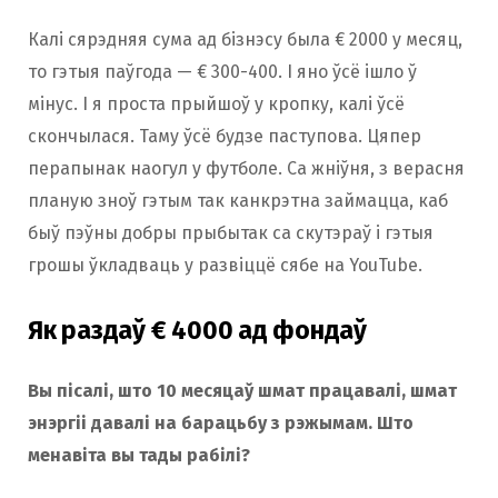
Калі сярэдняя сума ад бізнэсу была € 2000 у месяц,
то гэтыя паўгода — € 300-400. І яно ўсё ішло ў
мінус. І я проста прыйшоў у кропку, калі ўсё
скончылася. Таму ўсё будзе паступова. Цяпер
перапынак наогул у футболе. Са жніўня, з верасня
планую зноў гэтым так канкрэтна займацца, каб
быў пэўны добры прыбытак са скутэраў і гэтыя
грошы ўкладваць у развіццё сябе на YouTube.
Як раздаў € 4000 ад фондаў
Вы пісалі, што 10 месяцаў шмат працавалі, шмат
энэргіі давалі на барацьбу з рэжымам. Што
менавіта вы тады рабілі?