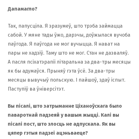
Дапамагло?
Так, папусціла. Я зразумеў, што трэба займацца
сабой. У мяне тады ўжо, дарэчы, доўжылася вучоба
паўгода. Я паўгода не мог вучыцца. Я нават на
пары не хадзіў. Таму што не мог. Стан не дазваляў.
А пасля псіхатэрапіі літаральна за два-тры месяцы
як бы адумаўся. Прыняў гэта ўсё. За два-тры
месяцы вывучыў польскую. І пайшоў, здаў іспыт.
Паступіў ва ўніверсітэт.
Вы пісалі, што затрыманне Ціханоўскага было
паваротнай падзеяй у вашым жыцці. Калі вы
пісалі пост, што злосць не адпускала. Як вы
цяпер гэтыя падзеі ацэньваеце?