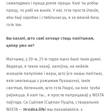
самападман і праца дзеля працы. Калі ты робіш
працу, то рабі на вынік. У нас гэта проста ілюзія,
абы быў заробак і стабільнасць, я за мяжой бачу
гэта так.
Вы казалі, што самі хочаце стаць палітыкам,
цяпер ужо не?
Магчыма, у 20-м, 21-м годзе яшчэ былі такія думкі.
Ведаеце, я такое казаў, напэўна, на нейкім
юнацкім папулізме і веры, што ўсе нашы палітыкі,
якія змагаюцца з рэжымам Лукашэнкі, такія
светлыя, беленькія, што гэта Людзі, на якіх трэба
раўняцца. А калі ты… я проста папрацаваў у NEXTA
паўгода. Са Сцёпам (Сцяпан Пуціла, стваральнік
NEXTA —
Hrodna.life
) мы пазнаёміліся, з