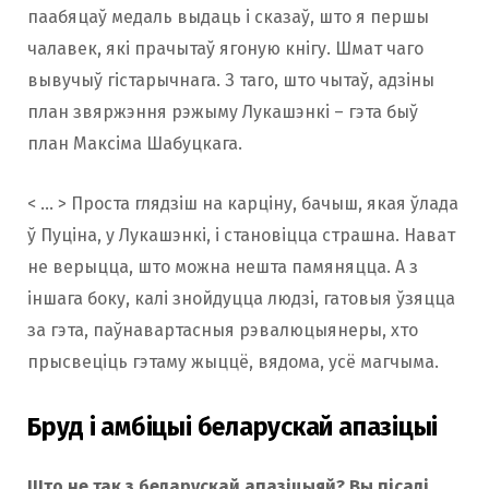
паабяцаў медаль выдаць і сказаў, што я першы
чалавек, які прачытаў ягоную кнігу. Шмат чаго
вывучыў гістарычнага. З таго, што чытаў, адзіны
план звяржэння рэжыму Лукашэнкі – гэта быў
план Максіма Шабуцкага.
< … > Проста глядзіш на карціну, бачыш, якая ўлада
ў Пуціна, у Лукашэнкі, і становіцца страшна. Нават
не верыцца, што можна нешта памяняцца. А з
іншага боку, калі знойдуцца людзі, гатовыя ўзяцца
за гэта, паўнавартасныя рэвалюцыянеры, хто
прысвеціць гэтаму жыццё, вядома, усё магчыма.
Бруд і амбіцыі беларускай апазіцыі
Што не так з беларускай апазіцыяй? Вы пісалі