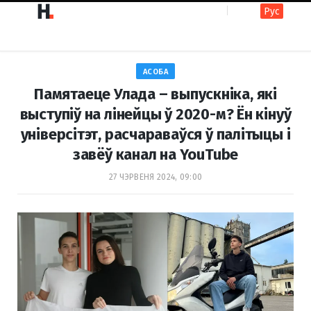
Рус
F
I
АСОБА
a
n
Памятаеце Улада – выпускніка, які
выступіў на лінейцы ў 2020-м? Ён кінуў
універсітэт, расчараваўся ў палітыцы і
c
s
завёў канал на YouTube
27 ЧЭРВЕНЯ 2024, 09:00
e
t
b
a
o
g