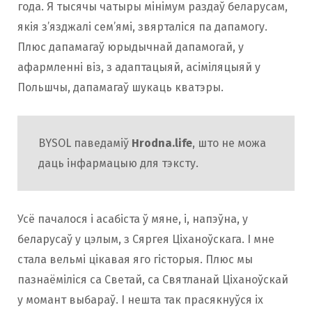
года. Я тысячы чатыры мінімум раздаў беларусам,
якія з’язджалі сем’ямі, звярталіся па дапамогу.
Плюс дапамагаў юрыдычнай дапамогай, у
афармленні віз, з адаптацыяй, асіміляцыяй у
Польшчы, дапамагаў шукаць кватэры.
BYSOL паведаміў
Hrodna.life
, што не можа
даць інфармацыю для тэксту.
Усё пачалося і асабіста ў мяне, і, напэўна, у
беларусаў у цэлым, з Сяргея Ціханоўскага. І мне
стала вельмі цікавая яго гісторыя. Плюс мы
пазнаёміліся са Светай, са Святланай Ціханоўскай
у момант выбараў. І нешта так прасякнуўся іх