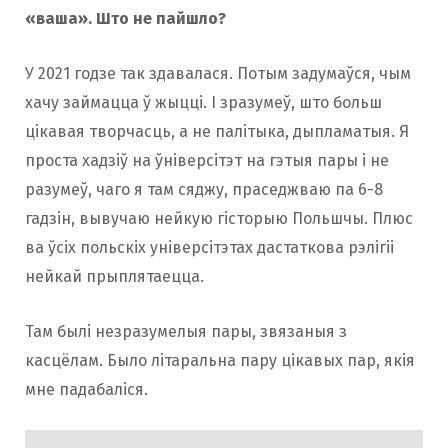
«ваша». Што не пайшло?
У 2021 годзе так здавалася. Потым задумаўся, чым
хачу займацца ў жыцці. І зразумеў, што больш
цікавая творчасць, а не палітыка, дыпламатыя. Я
проста хадзіў на ўніверсітэт на гэтыя пары і не
разумеў, чаго я там сяджу, праседжваю па 6-8
гадзін, вывучаю нейкую гісторыю Польшчы. Плюс
ва ўсіх польскіх універсітэтах дастаткова рэлігіі
нейкай прыплятаецца.
Там былі незразумелыя пары, звязаныя з
касцёлам. Было літаральна пару цікавых пар, якія
мне падабаліся.