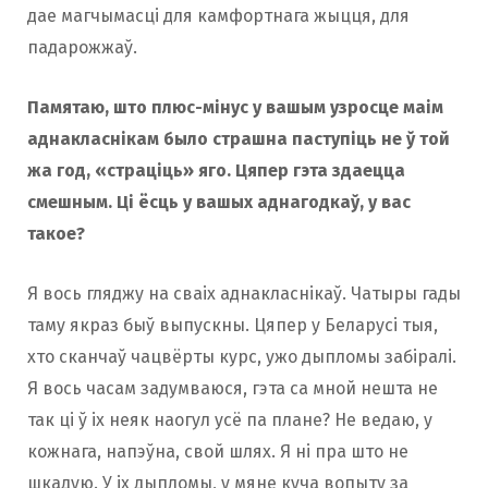
дае магчымасці для камфортнага жыцця, для
падарожжаў.
Памятаю, што плюс-мінус у вашым узросце маім
аднакласнікам было страшна паступіць не ў той
жа год, «страціць» яго. Цяпер гэта здаецца
смешным. Ці ёсць у вашых аднагодкаў, у вас
такое?
Я вось гляджу на сваіх аднакласнікаў. Чатыры гады
таму якраз быў выпускны. Цяпер у Беларусі тыя,
хто сканчаў чацвёрты курс, ужо дыпломы забіралі.
Я вось часам задумваюся, гэта са мной нешта не
так ці ў іх неяк наогул усё па плане? Не ведаю, у
кожнага, напэўна, свой шлях. Я ні пра што не
шкадую. У іх дыпломы, у мяне куча вопыту за