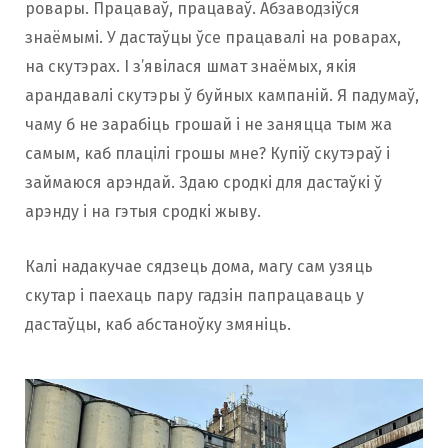
ровары. Працаваў, працаваў. Абзаводзіўся
знаёмымі. У дастаўцы ўсе працавалі на роварах,
на скутэрах. І з’явілася шмат знаёмых, якія
арандавалі скутэры ў буйных кампаній. Я падумаў,
чаму б не зарабіць грошай і не заняцца тым жа
самым, каб плацілі грошы мне? Купіў скутэраў і
займаюся арэндай. Здаю сродкі для дастаўкі ў
арэнду і на гэтыя сродкі жыву.
Калі надакучае сядзець дома, магу сам узяць
скутар і паехаць пару гадзін папрацаваць у
дастаўцы, каб абстаноўку змяніць.