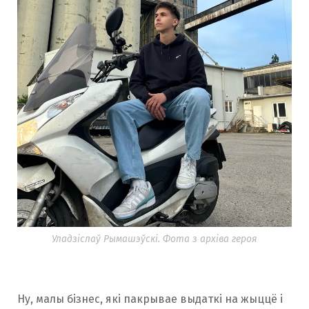
Уладзіслаў Рымашэўскі. Фота з архіва героя
Ну, малы бізнес, які пакрывае выдаткі на жыццё і