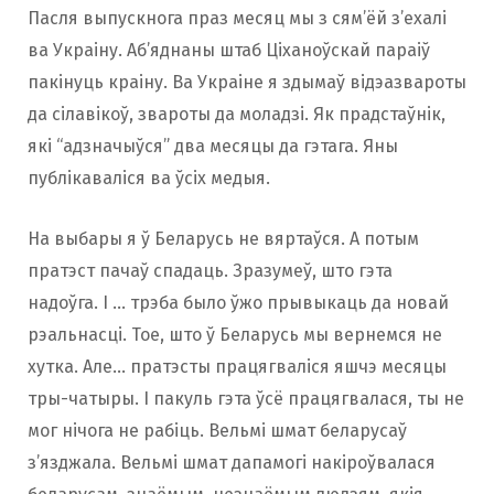
Пасля выпускнога праз месяц мы з сям’ёй з’ехалі
ва Украіну. Аб’яднаны штаб Ціханоўскай параіў
пакінуць краіну. Ва Украіне я здымаў відэазвароты
да сілавікоў, звароты да моладзі. Як прадстаўнік,
які “адзначыўся” два месяцы да гэтага. Яны
публікаваліся ва ўсіх медыя.
На выбары я ў Беларусь не вяртаўся. А потым
пратэст пачаў спадаць. Зразумеў, што гэта
надоўга. І … трэба было ўжо прывыкаць да новай
рэальнасці. Тое, што ў Беларусь мы вернемся не
хутка. Але… пратэсты працягваліся яшчэ месяцы
тры-чатыры. І пакуль гэта ўсё працягвалася, ты не
мог нічога не рабіць. Вельмі шмат беларусаў
з’язджала. Вельмі шмат дапамогі накіроўвалася