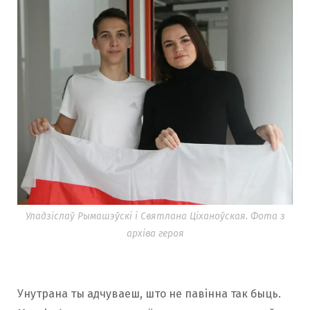
Уладзіслаў Рымашэўскі і Святлана Ціханоўская. Фота з
архіва героя
Унутрана ты адчуваеш, што не павінна так быць.