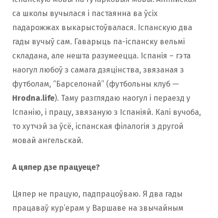
са школы вучылася і пастаянна ва ўсіх
падарожжах выкарыстоўвалася. Іспанскую два
гады вучыў сам. Гаварыць па-іспанску вельмі
складана, але нешта разумеецца. Іспанія – гэта
наогул любоў з самага дзяцінства, звязаная з
футболам, “Барселонай” (футбольны клуб —
Hrodna.life
). Таму разглядаю наогул і пераезд у
Іспанію, і працу, звязаную з Іспаніяй. Калі вучоба,
то хутчэй за ўсё, іспанская філалогія з другой
мовай ангельскай.
А цяпер дзе працуеце?
Цяпер не працую, падпрацоўваю. Я два гады
працаваў кур’ерам у Варшаве на звычайным