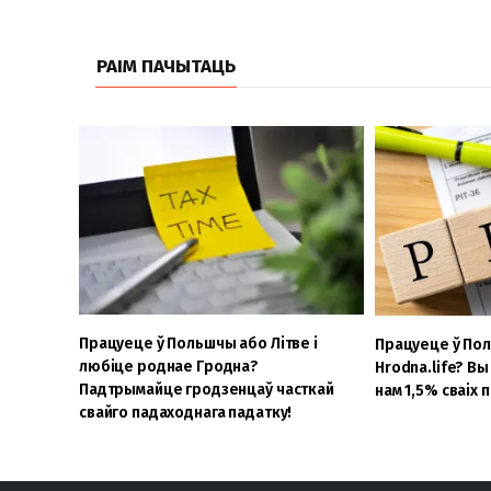
РАІМ ПАЧЫТАЦЬ
Працуеце ў Польшчы або Літве і
Працуеце ў По
любіце роднае Гродна?
Hrodna.life? В
Падтрымайце гродзенцаў часткай
нам 1,5% сваіх 
свайго падаходнага падатку!