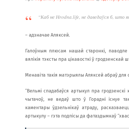
“Каб не Нrodna.life, не даведаўся б, што
– адзначае Аляксей.
Галоўным плюсам нашай старонкі, паводле А
вялікія тэксты пра цікавосткі ў гродзенскай ш
Менавіта такія матэрыялы Аляксей абраў для
“Вельмі спадабаўся артыкул пра гродзенскі к
чытачоў, не ведаў што ў Горадні існуе та
каментары ўдзельнікаў атраду, расказваец
артыкулу – гэта подпісы да фатаздымкаў “хва