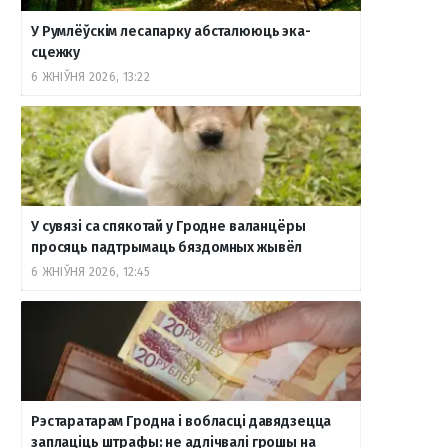
У Румлёўскім лесапарку абсталююць эка-
o
r
a
e
к
сцежку
6 ЖНІЎНЯ 2026, 13:22
k
a
m
т
m
е
У сувязі са спякотай у Гродне валанцёры
просяць падтрымаць бяздомных жывёл
6 ЖНІЎНЯ 2026, 12:45
Рэстаратарам Гродна і вобласці давядзецца
заплаціць штрафы: не адлічвалі грошы на