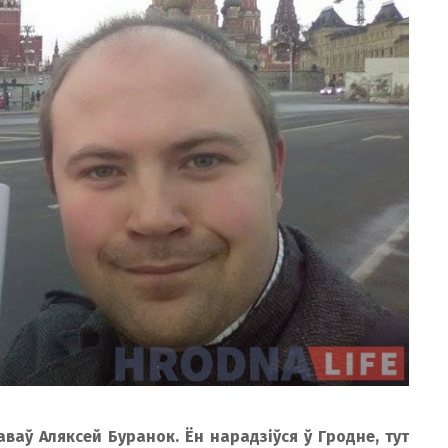
аваў Аляксей Буранок. Ён нарадзіўся ў Гродне, тут