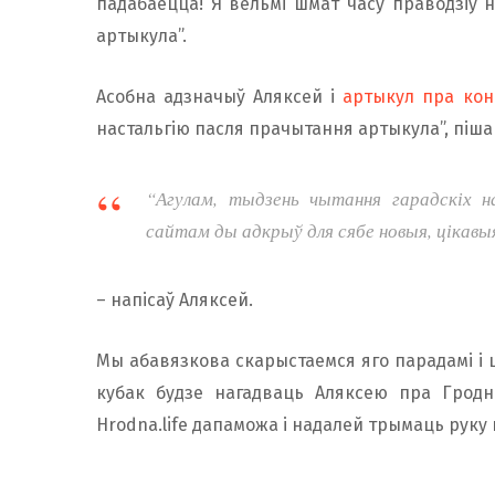
падабаецца! Я вельмі шмат часу праводзіў 
артыкула”.
Асобна адзначыў Аляксей і
артыкул пра кон
настальгію пасля прачытання артыкула”, піша
“Агулам, тыдзень чытання гарадскіх н
сайтам ды адкрыў для сябе новыя, цікавы
– напісаў Аляксей.
Мы абавязкова скарыстаемся яго парадамі і
кубак будзе нагадваць Аляксею пра Грод
Нrodna.life дапаможа і надалей трымаць руку