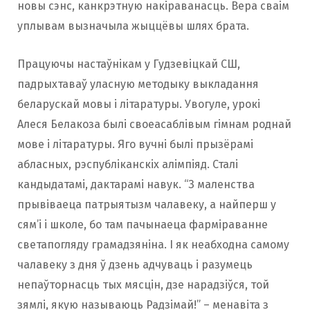
новы сэнс, канкрэтную накіраванасць. Вера сваім
уплывам вызначыла жыццёвы шлях брата.
Працуючы настаўнікам у Гудзевіцкай СШ,
падрыхтаваў уласную методыку выкладання
беларускай мовы і літаратуры. Увогуле, урокі
Алеся Белакоза былі своеасаблівым гімнам роднай
мове і літаратуры. Яго вучні былі прызёрамі
абласных, рэспубліканскіх алімпіяд. Сталі
кандыдатамі, дактарамі навук. “З маленства
прывіваеца патрыятызм чалавеку, а найперш у
сям’і і школе, бо там пачынаеца фарміраванне
светапогляду грамадзяніна. І як неабходна самому
чалавеку з дня ў дзень адчуваць і разумець
непаўторнасць тых мясцін, дзе нарадзіўся, той
зямлі, якую называюць Радзімай!” – менавіта з