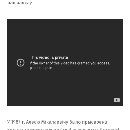
нашчадкаў.
У 1987 г. Алесю Мікалаевічу было прысвоена