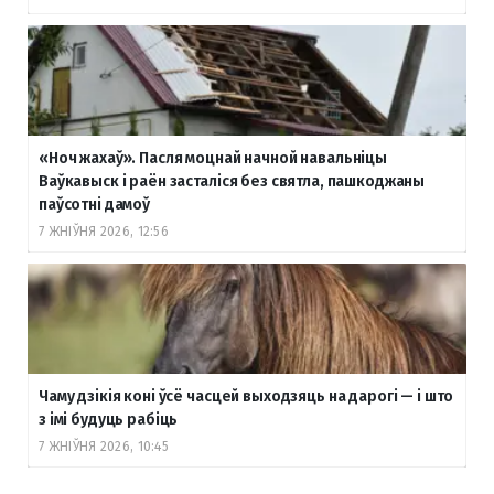
«Ноч жахаў». Пасля моцнай начной навальніцы
Ваўкавыск і раён засталіся без святла, пашкоджаны
паўсотні дамоў
7 ЖНІЎНЯ 2026, 12:56
Чаму дзікія коні ўсё часцей выходзяць на дарогі — і што
з імі будуць рабіць
7 ЖНІЎНЯ 2026, 10:45