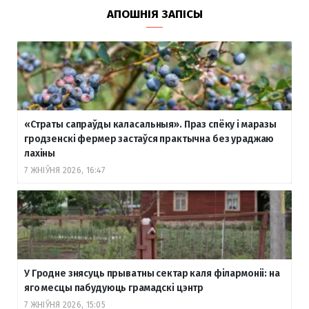
АПОШНІЯ ЗАПІСЫ
«Страты сапраўды каласальныя». Праз спёку і маразы
гродзенскі фермер застаўся практычна без ураджаю
лахіны
7 ЖНІЎНЯ 2026, 16:47
У Гродне знясуць прыватны сектар каля філармоніі: на
яго месцы пабудуюць грамадскі цэнтр
7 ЖНІЎНЯ 2026, 15:05