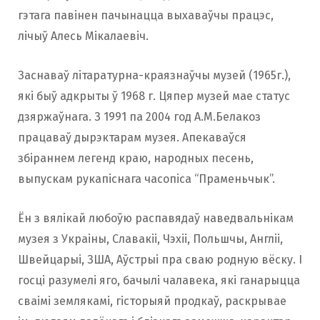
гэтага павінен пачынацца выхаваўчы працэс,
лічыў Алесь Мікалаевіч.
Заснаваў літаратурна-краязнаўчы музей (1965г.),
які быў адкрыты ў 1968 г. Цяпер музей мае статус
дзяржаўнага. З 1991 па 2004 год А.М.Белакоз
працаваў дырэктарам музея. Апекаваўся
збіраннем легенд краю, народных песень,
выпускам рукапіснага часопіса “Праменьчык”.
Ён з вялікай любоўю распавядаў наведвальнікам
музея з Украіны, Славакіі, Чэхіі, Польшчы, Англіі,
Швейцарыі, ЗША, Аўстрыі пра сваю родную вёску. І
госці разумелі яго, бачылі чалавека, які ганарыцца
сваімі землякамі, гісторыяй продкаў, раскрывае