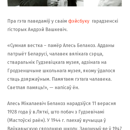
o
r
Пра гэта паведаміў у сваім
фэйсбуку
гарадзенскі
k
a
гісторык Андрэй Вашкевіч.
«Сумная вестка – памёр Алесь Белакоз. Адданы
m
патрыёт Беларусі, чалавек вялікага сэрца,
стваральнік Гудзевіцкага музея, адзінага на
Гродзеншчыне школьнага музея, якому ўдалося
стаць дзяржаўным. Памятаем гэтага чалавека.
Светлая памяць!», — напісаў ён.
Алесь Мікалаевіч Белакоз нарадзіўся 11 верасня
1928 года ў в.Ляткі, што побач з Гудзевічамі
(Мастоўскі раён). У 1944 г. паехаў вучыцца ў
Ваўкавыскую сярэднюю школу. Закончыў яе ў 1947