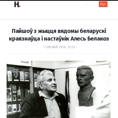
Рус
F
I
Пайшоў з жыцця вядомы беларускі
a
n
краязнаўца і настаўнік Алесь Белакоз
1 СНЕЖНЯ 2016, 13:22
c
s
e
t
b
a
o
g