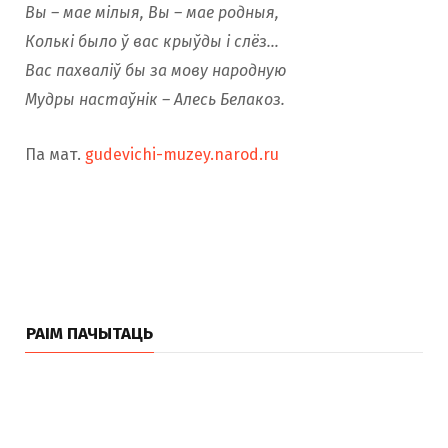
Вы – мае мілыя, Вы – мае родныя,
Колькі было ў вас крыўды і слёз…
Вас пахваліў бы за мову народную
Мудры настаўнік – Алесь Белакоз.
Па мат.
gudevichi-muzey.narod.ru
РАІМ ПАЧЫТАЦЬ