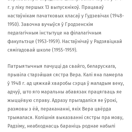
г. у ліку першых 13 выпускнікоў. Працаваў
настаўнікам пачатковых класаў у Гудзевічах (1948-
1950). Завочна вучыўся ў Гродзенскім
педагагічным інстытуце на філалагічным
факультэце (1953-1959). Настаўнічаў у Радзявіцкай
сямігадовай школе (1955-1959).
Патрыятычныя пачуцці да свайго, беларускага,
прывіла старэйшая сястра Вера. Калі яна памерла
ў 1948 г. ад цяжкай хваробы сэрца ў маладым веку,
адчуў, што яго маральны абавязак працягваць яе
жыццёвую справу. Адразу прыгадаліся яе ўрокі,
размовы з ёй, перакананні, якіх Вера цвёрда
трымалася. Колішнія выказванні сястры пра мову,
Радзіму, неабходнасць бараніць роднае набылі