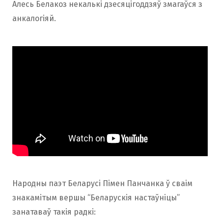
Алесь Белакоз некалькі дзесяцігоддзяў змагаўся з
анкалогіяй.
Народны паэт Беларусі Пімен Панчанка ў сваім
знакамітым вершы “Беларускія настаўніцы”
занатаваў такія радкі: