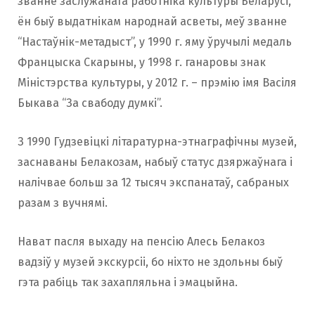
званне заслужанага работніка культуры Беларусі,
ён быў выдатнікам народнай асветы, меў званне
“Настаўнік-метадыст”, у 1990 г. яму ўручылі медаль
Францыска Скарыны, у 1998 г. ганаровы знак
Міністэрства культуры, у 2012 г. – прэмію імя Васіля
Быкава “За свабоду думкі”.
З 1990 Гудзевіцкі літаратурна-этнаграфічны музей,
заснаваны Белакозам, набыў статус дзяржаўнага і
налічвае больш за 12 тысяч экспанатаў, сабраных
разам з вучнямі.
Нават пасля выхаду на пенсію Алесь Белакоз
вадзіў у музей экскурсіі, бо ніхто не здольны быў
гэта рабіць так захапляльна і эмацыйна.