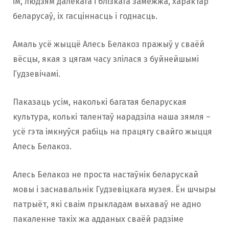
ім, людзям далёкага і блізкага замежжа, характар
беларусаў, іх гасціннасць і годнасць.
Амаль усё жыццё Алесь Белакоз пражыў у сваёй
вёсцы, якая з цягам часу злілася з буйнейшымі
Гудзевічамі.
Паказаць усім, наколькі багатая беларуская
культура, колькі талентаў нарадзіла наша зямля –
усё гэта імкнуўся рабіць на працягу свайго жыцця
Алесь Белакоз.
Алесь Белакоз не проста настаўнік беларускай
мовы і заснавальнік Гудзевіцкага музея. Ён шчыры
патрыёт, які сваім прыкладам выхаваў не адно
пакаленне такіх жа адданых сваёй радзіме