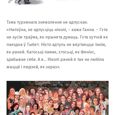
Тэма турэмнага зняволення не адпускае.
«Напэўна, не адпусціць ніколі, – кажа Ганна. – Гэта
не зусім траўма, як прынята думаць. Гэта хутчэй як
паездка ў Тыбет. Ніхто адтуль не вяртаецца такім,
як раней. Кагосьці ламае, хтосьці, як Фенікс,
здабывае сябе. А я… Ніколі раней я так не любіла
жыццё і людзей, як зараз».