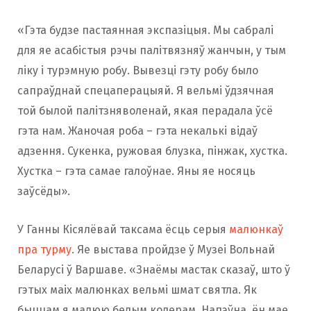
«Гэта будзе пастаянная экспазіцыя. Мы сабралі
для яе асабістыя рэчы палітвязняў жанчын, у тым
ліку і турэмную робу. Вывезці гэту робу было
сапраўднай спецаперацыяй. Я вельмі ўдзячная
той былой палітзняволенай, якая перадала ўсё
гэта нам. Жаночая роба – гэта некалькі відаў
адзення. Сукенка, ружовая блузка, пінжак, хустка.
Хустка – гэта самае галоўнае. Яны яе носяць
заўсёды».
У Ганны Кісялёвай таксама ёсць серыя
малюнкаў
пра турму
. Яе выстава пройдзе ў Музеі Вольнай
Беларусі ў Варшаве. «Знаёмы мастак сказаў, што ў
гэтых маіх малюнках вельмі шмат святла. Як
быццам я малюю белым колерам. Напэўна, ён мае