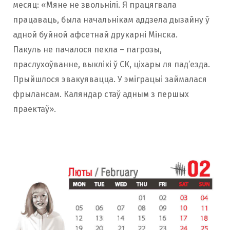
месяц: «Мяне не звольнілі. Я працягвала
працаваць, была начальнікам аддзела дызайну ў
адной буйной афсетнай друкарні Мінска.
Пакуль не пачалося пекла – пагрозы,
праслухоўванне, выклікі ў СК, ціхары ля пад’езда.
Прыйшлося эвакуявацца. У эміграцыі займалася
фрылансам. Каляндар стаў адным з першых
праектаў».