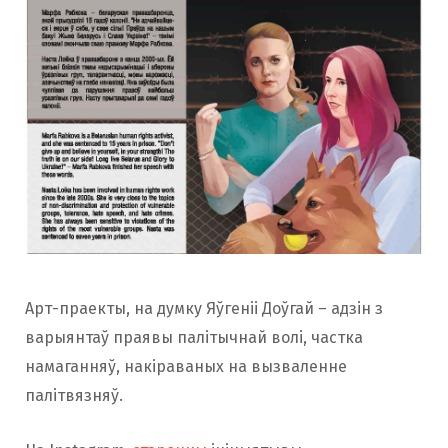
Арт-праекты, на думку Яўгеніі Доўгай – адзін з
варыянтаў праявы палітычнай волі, частка
намаганняў, накіраваных на вызваленне
палітвязняў.