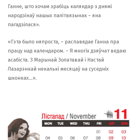
Ганне, што хочам зрабіць каляндар з днямі
народзінаў нашых палітвязынак – яна
пагадзілася».
«Гэта было няпроста, – распавядае Ганна пра
працу над календаром. – Я многіх дзяўчат ведаю
асабіста. З Марынай Золатавай і Настай
Лазарэнкай некалькі месяцаў на суседніх
шконках…».