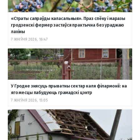
«Страты сапраўды каласальныя». Праз спёку і маразы
гродзенскі фермер застаўся практычна без ураджаю
лахіны
7 ЖНІЎНЯ 2026, 16:47
У Гродне знясуць прыватны сектар каля філармоніі: на
яго месцы пабудуюць грамадскі цэнтр
7 ЖНІЎНЯ 2026, 15:05