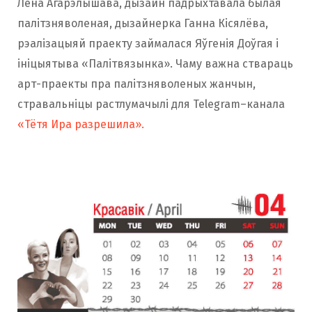
Лена Агарэлышава, дызайн падрыхтавала былая
палітзняволеная, дызайнерка Ганна Кісялёва,
рэалізацыяй праекту займалася Яўгенія Доўгая і
ініцыятыва «Палітвязынка». Чаму важна ствараць
арт-праекты пра палітзняволеных жанчын,
стравальніцы растлумачылі для Telegram–канала
«Тётя Ира разрешила».