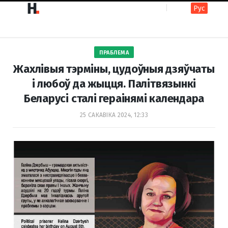
Рус
F
I
ПРАБЛЕМА
a
n
Жахлівыя тэрміны, цудоўныя дзяўчаты
і любоў да жыцця. Палітвязынкі
Беларусі сталі гераінямі календара
c
s
25 САКАВІКА 2024, 12:33
e
t
b
a
o
g