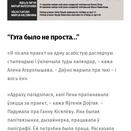
“Гэта было не проста…”
«Я пісала праект на адну асабістую даследчую
стыпендыю і ўключыла туды каляндар, – кажа
Алена Агарэлышава. – Даўно марыла пра такі – і
вось ён».
«Адразу пагадзілася, калі Лена прапанавала
ўзяцца за праект, – кажа Яўгенія Доўгая. –
Падумала пра Ганну Кісялёву. Яна былая
палітвязынка, дызайнерка, працавала ў
паліграфіі. Ёй патрэбна была праца. Расказала