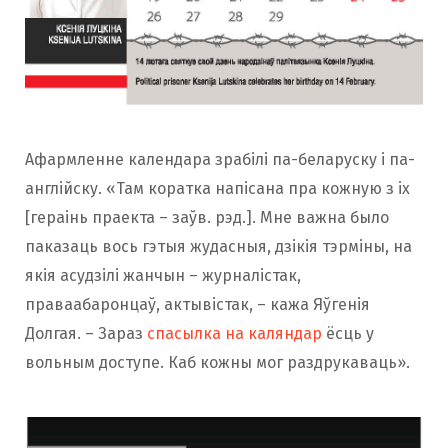
Афармленне календара зрабілі па-беларуску і па-
англійску. «Там коратка напісана пра кожную з іх
[гераінь праекта – заўв. рэд.]. Мне важна было
паказаць вось гэтыя жудасныя, дзікія тэрміны, на
якія асудзілі жанчын – журналістак,
праваабаронцаў, актывістак, – кажа Яўгенія
Долгая. – Зараз
спасылка на каляндар
ёсць у
вольным доступе. Каб кожны мог раздрукаваць».