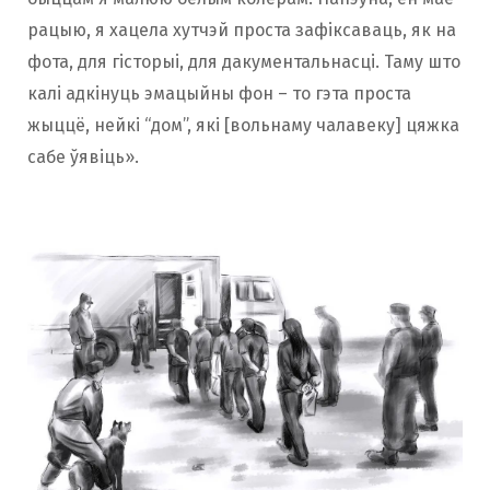
рацыю, я хацела хутчэй проста зафіксаваць, як на
фота, для гісторыі, для дакументальнасці. Таму што
калі адкінуць эмацыйны фон – то гэта проста
жыццё, нейкі “дом”, які [вольнаму чалавеку] цяжка
сабе ўявіць».