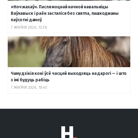
«Ноч жахаў». Пасля моцнай начной навальніцы
Ваўкавыск і раён засталіся без святла, пашкоджаны
паўсотні дамоў
7 ЖНІЎНЯ 2026, 12:56
Чаму дзікія коні ўсё часцей выходзяць на дарогі — і што
з імі будуць рабіць
7 ЖНІЎНЯ 2026, 10:45