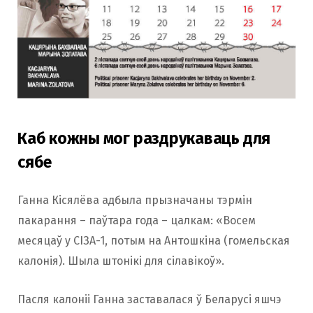
Каб кожны мог раздрукаваць для
сябе
Ганна Кісялёва адбыла прызначаны тэрмін
пакарання – паўтара года – цалкам: «Восем
месяцаў у СІЗА-1, потым на Антошкіна (гомельская
калонія). Шыла штонікі для сілавікоў».
Пасля калоніі Ганна заставалася ў Беларусі яшчэ