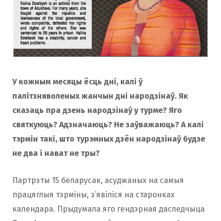
o
r
k
a
m
У кожным месяцы ёсць дні, калі ў
палітзняволеных жанчын дні народзінаў. Як
сказаць пра дзень народзінаў у турме? Яго
святкуюць? Адзначаюць? Не заўважаюць? А калі
тэрмін такі, што турэмных дзён народзінаў будзе
не два і нават не тры?
Партрэты 15 беларусак, асуджаных на самыя
працяглыя тэрміны, з’явіліся на старонках
календара. Прыдумала яго гендэрная даследчыца