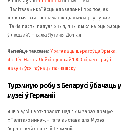
На Instagram-
старонцы
ініцыятывы
“Палітвязынка” ёсць апавяданні пра тое, як
простыя рэчы дапамагаюць выжыць у турме.
“Такія пасты папулярныя, яны выклікаюць эмоцыі
ў людзей”, – кажа Яўгенія Долгая.
Чытайце таксама:
Уратаваць шэрагоўца Эрыка.
Як Пёс Насты Лойкі праехаў 1000 кіламетраў і
навучыўся гаўкаць па-чэшску
Турэмную робу з Беларусі ўбачаць у
музеі ў Германіі
Яшчэ адзін арт-праект, над якім зараз працуе
«Палітвязынка», – гэта выстава для Музея
берлінскай сцяны ў Германіі.