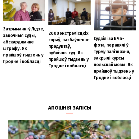
Затрыманні ў Лідзе,
2600 экстрэмісцкіх
завочныя суды,
Судзілі за БЧБ-
спраў, пазбаўленне
абскарджанне
фота, перавялі ў
прадуктаў,
штрафу. Як
турму палітвязня,
публічны суд. Як
прайшоў тыдзень у
закрылі курсы
прайшоў тыдзень у
Гродне і вобласці
польскай мовы. Як
Гродне і вобласці
прайшоў тыдзень у
Гродне і вобласці
АПОШНІЯ ЗАПІСЫ