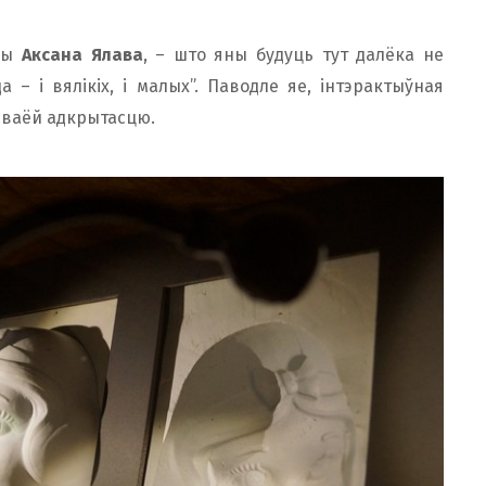
авы
Аксана Ялава
, – што яны будуць тут далёка не
а – і вялікіх, і малых”. Паводле яе, інтэрактыўная
 сваёй адкрытасцю.