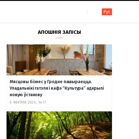
Рус
F
I
T
R
Y
В
АПОШНІЯ ЗАПІСЫ
a
n
e
S
o
к
c
s
l
S
u
о
Мясцовы бізнес у Гродне пашыраецца.
e
t
e
T
н
Уладальнікі гатэля і кафэ “Культура” адкрылі
новую ўстанову
6 ЖНІЎНЯ 2026, 14:17
b
a
g
u
т
o
g
r
b
а