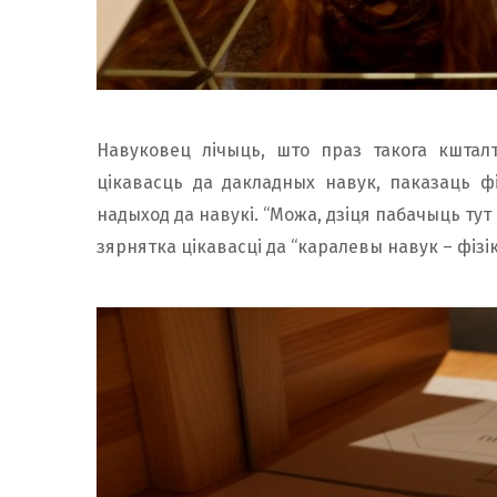
Навуковец лічыць, што праз такога кшта
цікавасць да дакладных навук, паказаць фі
надыход да навукі. “Можа, дзіця пабачыць тут
зярнятка цікавасці да “каралевы навук – фізік