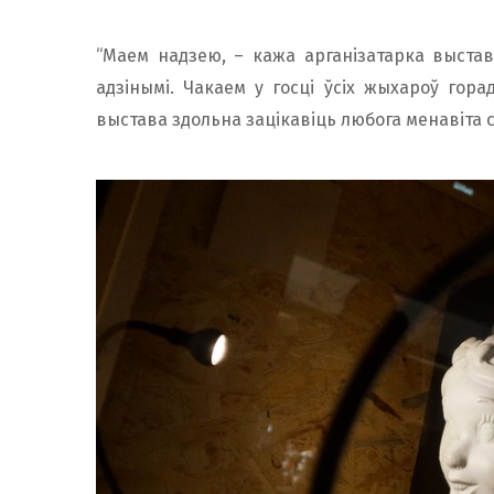
“Маем надзею, – кажа арганізатарка выст
адзінымі. Чакаем у госці ўсіх жыхароў горад
выстава здольна зацікавіць любога менавіта