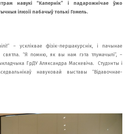
нтрам навукі “Капернік” і падарожнічае ўжо
тычныя ілюзіі пабачыў толькі Гомель.
лі!” – ускліквае фізік-першакурснік, і пачынае
 святла. “Я помню, як вы нам гэта тлумачылі”, –
ыкладчыка ГрДУ Аляксандра Маскевіча. Студэнты і
едвальнікаў навуковай выставы “Відавочнае-