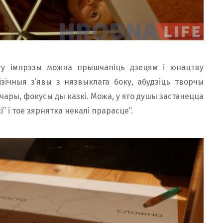
лту імпрэзы можна прышчапіць дзецям і юнацтву
зічныя з’явы з нязвыклага боку, абудзіць творчы
 чары, фокусы ды казкі. Можа, у яго душы застанецца
і” і тое зярнятка некалі прарасце”.