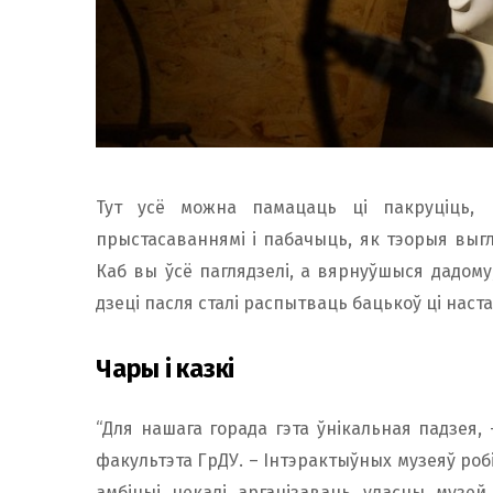
Тут усё можна памацаць ці пакруціць, 
прыстасаваннямі і пабачыць, як тэорыя выг
Каб вы ўсё паглядзелі, а вярнуўшыся дадому,
дзеці пасля сталі распытваць бацькоў ці наста
Чары і казкі
“Для нашага горада гэта ўнікальная падзея,
факультэта ГрДУ. – Інтэрактыўных музеяў робі
амбіцыі некалі арганізаваць уласны музей