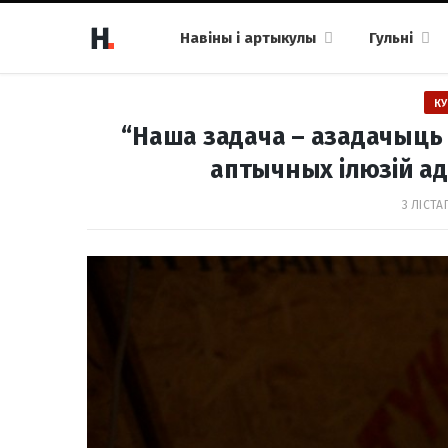
Навіны і артыкулы
Гульні
КУ
“Наша задача – азадачыць 
аптычных ілюзій ад
3 ЛІСТА