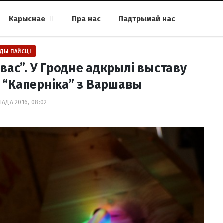
Карыснае
Пра нас
Падтрымай нас
ДЫ ПАЙСЦІ
вас”. У Гродне адкрылі выставу
 “Каперніка” з Варшавы
ПАДА 2016, 08:02