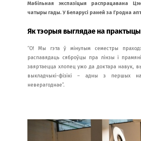
Мабільная экспазіцыя распрацавана Цэ
чатыры гады. У Беларусі раней за Гродна ап
Як тэорыя выглядае на практыцы
“О! Мы гэта ў мінулым семестры праходзі
распавядаць сяброўцы пра лінзы і прамяні
звяртаецца хлопец ужо да доктара навук, в
выкладчыкі-фізікі – адны з першых нас
неверагоднае”.