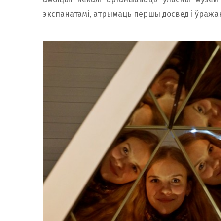
экспанатамі, атрымаць першы досвед і ўражан