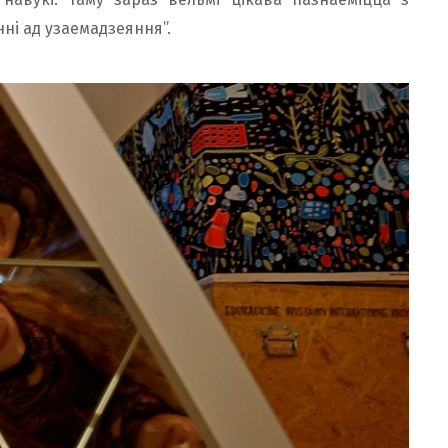
ні ад узаемадзеяння”.