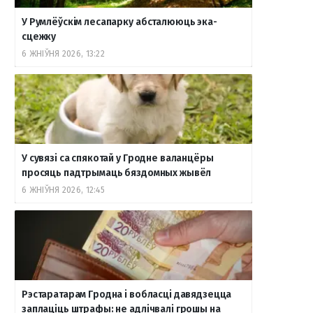
У Румлёўскім лесапарку абсталююць эка-
o
r
a
e
к
сцежку
6 ЖНІЎНЯ 2026, 13:22
k
a
m
т
m
е
У сувязі са спякотай у Гродне валанцёры
просяць падтрымаць бяздомных жывёл
6 ЖНІЎНЯ 2026, 12:45
Рэстаратарам Гродна і вобласці давядзецца
заплаціць штрафы: не адлічвалі грошы на