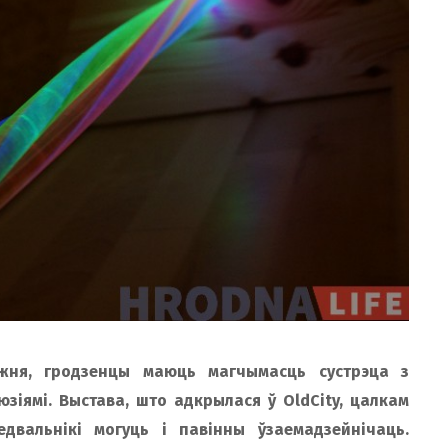
жня, гродзенцы маюць магчымасць сустрэца з
зіямі. Выстава, што адкрылася ў OldCity, цалкам
двальнікі могуць і павінны ўзаемадзейнічаць.