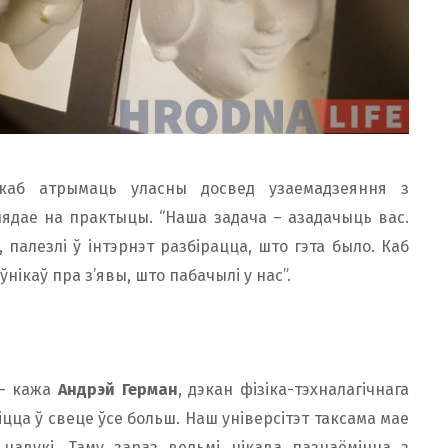
каб атрымаць уласны досвед узаемадзеяння з
лядае на практыцы. “Наша задача – азадачыць вас.
 палезлі ў інтэрнэт разбірацца, што гэта было. Каб
ўнікаў пра з’явы, што пабачылі у нас”.
 – кажа
Андрэй Герман
, дэкан фізіка-тэхналагічнага
цца ў свеце ўсе больш. Наш універсітэт таксама мае
 навукі. Таму зараз вельмі цікава пазнаёміцца з