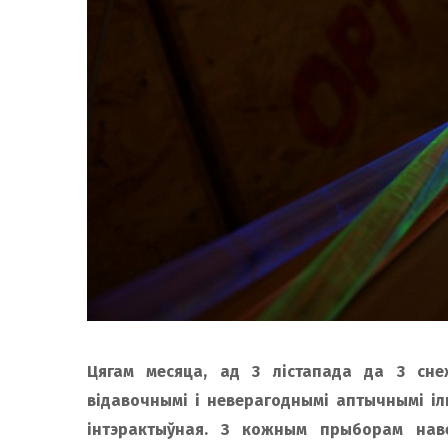
Цягам месяца, ад 3 лістапада да 3 сне
відавочнымі і неверагоднымі аптычнымі ілю
інтэрактыўная. З кожным прыборам наве