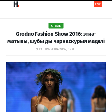
Рус
F
I
СТЫЛЬ
a
n
Grodno Fashion Show 2016: этна-
матывы, шубы ды чарнаскурыя мадэлі
c
s
9 КАСТРЫЧНІКА 2016, 09:03
e
t
b
a
o
g