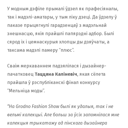
У модным дэфіле прымалі ўдзел як прафесіяналы,
так і мадэлі-аматары, у тым ліку дзеці. Да ўдзелу ў
паказе прыцягнулі гарадзенцаў з мадэльнай
знешнасцю, якія прайшлі папярэдні адбор. Былі
сярод іх і цемнаскурыя хлопцы ды дзяўчаты, а
таксама мадэлі памеру “плюс”.
Сваім меркаваннем падзялілася і дызайнер-
пачатковец
Таццяна Калiневiч
, якая сёлета
прайшла ў рэспубліканскі фінал конкурсу
“Мельнiца моды”.
“На Grodno Fashion Show былі як удалыя, так і не
вельмі калекцыі. Але больш за ўсіх запомнілася мне
калекцыя трыкатажу ад пінскага дызайнера