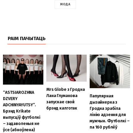
МОДА
РАІМ ПАЧЫТАЦЬ
Mrs Globe з Гродна
“ASTSIAROZHNA
Лана Глумакова
Папулярная
DZVERY
запускае свой
дызайнерка з
ADCHINYAYUTSY”.
брэнд калготак
Гродна зрабіла
Брэнд Krikate
лінію адзення для
выпусціў футболкі
мужчын. Футболкі –
– задаволеныя не
па 160 рублёў
ўсе (абноўлена)