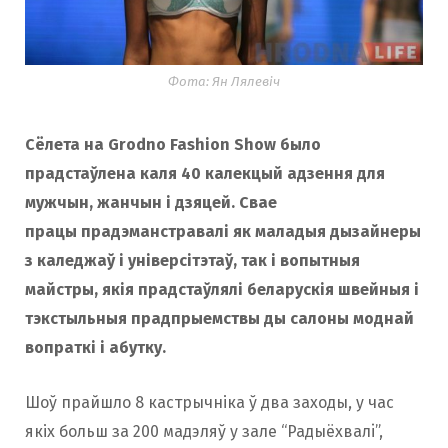
o
r
Фота: Ян Лялевіч
k
a
Сёлета на Grodno Fashion Show было
m
прадстаўлена каля 40 калекцый адзення для
мужчын, жанчын і дзяцей. Свае
працы прадэманстравалі як маладыя дызайнеры
з каледжаў і універсітэтаў, так і вопытныя
майстры, якія прадстаўлялі беларускія швейныя і
тэкстыльныя прадпрыемствы ды салоны моднай
вопраткі і абутку.
Шоў прайшло 8 кастрычніка ў два заходы, у час
якіх больш за 200 мадэляў у зале “Радыёхвалi”,