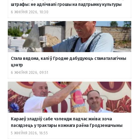
штрафы: не адлічвалі грошы на падтрымку культуры
6 ЖНІЎНЯ 2026, 10:30
Стала вядома, калі ў Гродне дабудуюць стаматалагічны
цэнтр
6 ЖНІЎНЯ 2026, 09:51
Караеў зладзіў сабе чэлендж падчас жніва: хоча
пасядзець у трактары кожнага раёна Гродзеншчыны
5 ЖНІЎНЯ 2026, 16:55