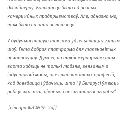
дызайнераў. Большасць было ад розных
камерцыйных прадпрыемстваў. Але, адназначна,
там было на што паглядзець.
У будучыні планую таксама ўдзельнічаць у гэтым
шоў. Гэта добрая платформа для таленавітых
пачаткоўцаў. Думаю, на такія мерапрыемствы
варта хадзіць не толькі людзям, звязаным з
індустрыяй моды, але і людзям іншых прафесій,
каб даведацца і ўбачыць, што і ў Беларусі ўмеюць
рабіць якасныя, цікавыя і незвычайныя вырабы”.
[cincopa AkCA5t9-_2df]