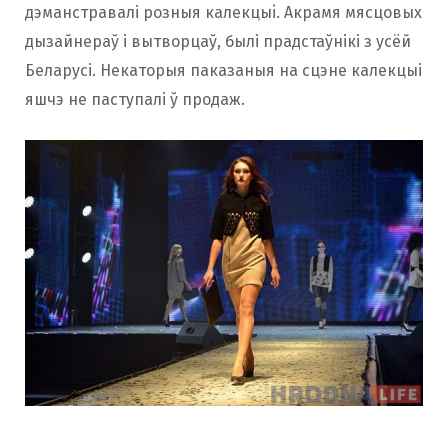
дэманстравалі розныя калекцыi. Акрамя мясцовых
дызайнераў і вытворцаў, былі прадстаўнікі з усёй
Беларусі. Некаторыя паказаныя на сцэне калекцыі
яшчэ не паступалі ў продаж.