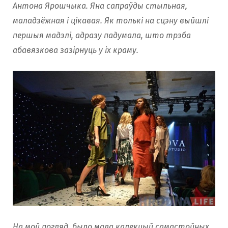
Антона Ярошчыка. Яна сапраўды стыльная,
маладзёжная і цікавая. Як толькі на сцэну выйшлі
першыя мадэлі, адразу падумала, што трэба
абавязкова зазірнуць у іх краму.
На мой погляд, было мала калекцый самастойных