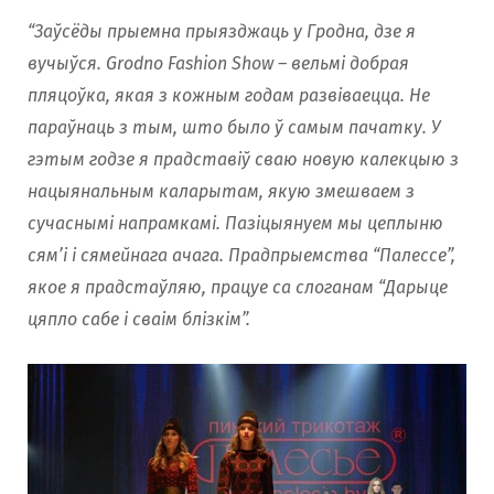
“Заўсёды прыемна прыязджаць у Гродна, дзе я
вучыўся. Grodno Fashion Show – вельмі добрая
пляцоўка, якая з кожным годам развіваецца. Не
параўнаць з тым, што было ў самым пачатку. У
гэтым годзе я прадставіў сваю новую калекцыю з
нацыянальным каларытам, якую змешваем з
сучаснымі напрамкамі. Пазіцыянуем мы цеплыню
сям’і і сямейнага ачага. Прадпрыемства “Палессе”,
якое я прадстаўляю, працуе са слоганам “Дарыце
цяпло сабе і сваім блізкім”.