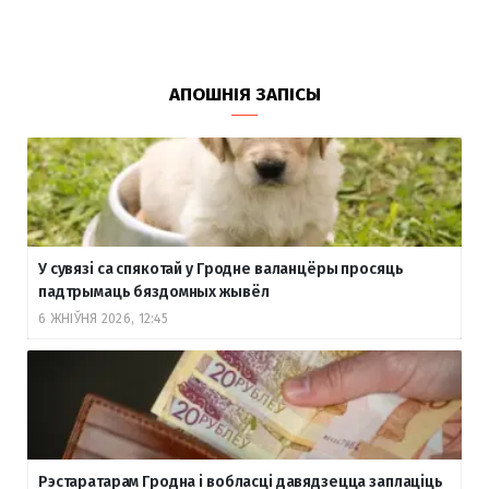
АПОШНІЯ ЗАПІСЫ
У сувязі са спякотай у Гродне валанцёры просяць
падтрымаць бяздомных жывёл
6 ЖНІЎНЯ 2026, 12:45
Рэстаратарам Гродна і вобласці давядзецца заплаціць