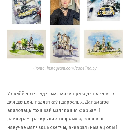
Фота: instagram.com/zabelina.by
У сваёй арт-студыі мастачка праводзіць заняткі
для дзяцей, падлеткаў і дарослых. Дапамагае
авалодаць тэхнікай малявання фарбамі і
лайнерам, раскрывае творчыя здольнасці і
навучае маляваць скетчы, акварэльныя эцюды і