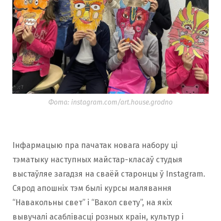
Фота: instagram.com/art.house.grodno
Інфармацыю пра пачатак новага набору ці
тэматыку наступных майстар-класаў студыя
выстаўляе загадзя на сваёй старонцы ў Instagram.
Сярод апошніх тэм былі курсы малявання
“Навакольны свет” і “Вакол свету”, на якіх
вывучалі асаблівасці розных краін, культур і