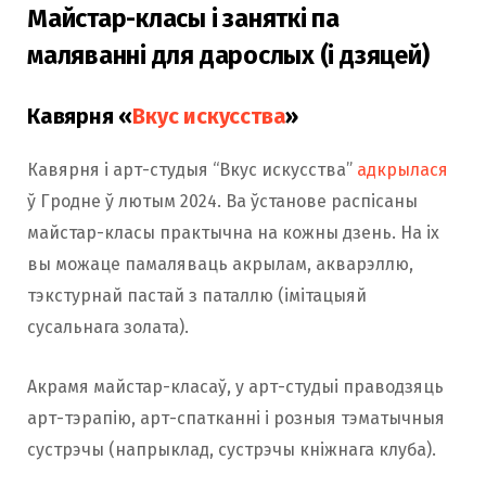
Майстар-класы і заняткі па
маляванні для дарослых (і дзяцей)
Кавярня «
Вкус искусства
»
Кавярня і арт-студыя “Вкус искусства”
адкрылася
ў Гродне ў лютым 2024. Ва ўстанове распісаны
майстар-класы практычна на кожны дзень. На іх
вы можаце памаляваць акрылам, акварэллю,
тэкстурнай пастай з паталлю (імітацыяй
сусальнага золата).
Акрамя майстар-класаў, у арт-студыі праводзяць
арт-тэрапію, арт-спатканні і розныя тэматычныя
сустрэчы (напрыклад, сустрэчы кніжнага клуба).