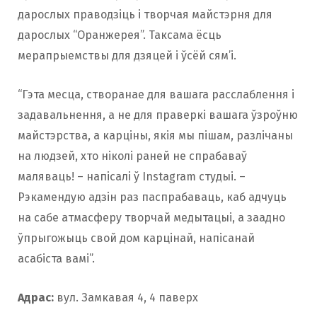
дарослых праводзіць і творчая майстэрня для
дарослых “Оранжерея”. Таксама ёсць
мерапрыемствы для дзяцей і ўсёй сям’і.
“Гэта месца, створанае для вашага расслаблення і
задавальнення, а не для праверкі вашага ўзроўню
майстэрства, а карціны, якія мы пішам, разлічаны
на людзей, хто ніколі раней не спрабаваў
маляваць! – напісалі ў Instagram студыі. –
Рэкамендую адзін раз паспрабаваць, каб адчуць
на сабе атмасферу творчай медытацыі, а заадно
ўпрыгожыць свой дом карцінай, напісанай
асабіста вамі”.
Адрас:
вул. Замкавая 4, 4 паверх