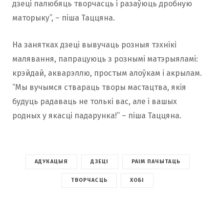
дзеці палюбяць творчасць і разаўюць дробную
маторыку”, – піша Таццяна.
На занятках дзеці вывучаць розныя тэхнікі
малявання, папрацуюць з рознымі матэрыяламі:
крэйдай, акварэллю, простым алоўкам і акрылам.
“Мы вучымся ствараць творы мастацтва, якія
будуць радаваць не толькі вас, але і вашых
родных у якасці падарунка!” – піша Таццяна.
АДУКАЦЫЯ
ДЗЕЦІ
РАІМ ПАЧЫТАЦЬ
ТВОРЧАСЦЬ
ХОБІ