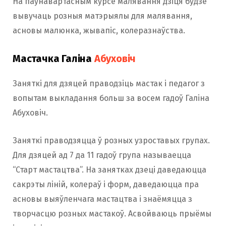
На паўнавартасным курсе малявання дзіця будзе
вывучаць розныя матэрыялы для малявання,
асновы малюнка, жывапіс, колеразнаўства.
Мастачка Галіна
Абуховіч
Заняткі для дзяцей праводзіць мастак і педагог з
вопытам выкладання больш за восем гадоў Галіна
Абуховіч.
Заняткі праводзяцца ў розных узроставых групах.
Для дзяцей ад 7 да 11 гадоў група называецца
“Старт мастацтва”. На занятках дзеці даведаюцца
сакрэты ліній, колераў і форм, даведаюцца пра
асновы выяўленчага мастацтва і знаёмяцца з
творчасцю розных мастакоў. Асвойваюць прыёмы