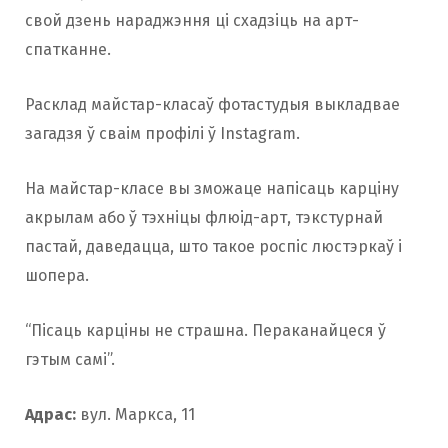
свой дзень нараджэння ці схадзіць на арт-
спатканне.
Расклад майстар-класаў фотастудыя выкладвае
загадзя ў сваім профілі ў Instagram.
На майстар-класе вы зможаце напісаць карціну
акрылам або ў тэхніцы флюід-арт, тэкстурнай
пастай, даведацца, што такое роспіс люстэркаў і
шопера.
“Пісаць карціны не страшна. Пераканайцеся ў
гэтым самі”.
Адрас:
вул. Маркса, 11