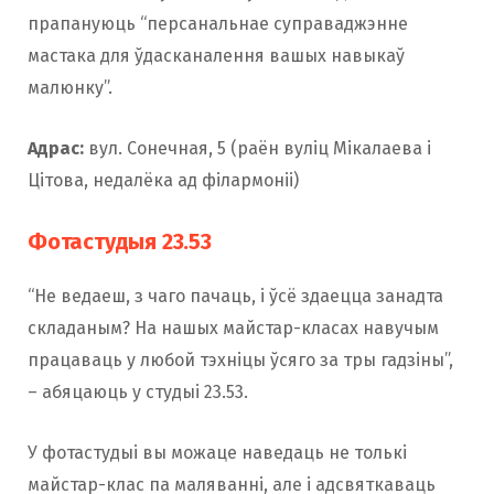
прапануюць “персанальнае суправаджэнне
мастака для ўдасканалення вашых навыкаў
малюнку”.
Адрас:
вул. Сонечная, 5 (раён вуліц Мікалаева і
Цітова, недалёка ад філармоніі)
Фотастудыя 23.53
“Не ведаеш, з чаго пачаць, і ўсё здаецца занадта
складаным? На нашых майстар-класах навучым
працаваць у любой тэхніцы ўсяго за тры гадзіны”,
– абяцаюць у студыі 23.53.
У фотастудыі вы можаце наведаць не толькі
майстар-клас па маляванні, але і адсвяткаваць