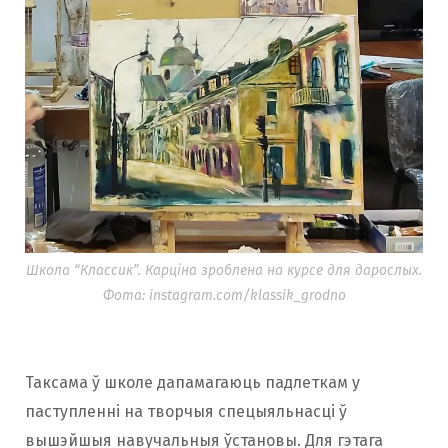
Школа “Классик”. Карціна зроблена на курсе для дарослых.
Фота: instagram.com/klassik_grodno
Таксама ў школе дапамагаюць падлеткам у
паступленні на творчыя спецыяльнасці ў
вышэйшыя навучальныя ўстановы. Для гэтага