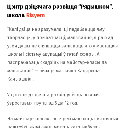
Цэнтр дзіцячага развіцця “Рядышком”,
школа
Risyem
“Калі дзіця не зразумела, ці падабаецца яму
творчасць, у прыватнасці, маляванне, я раю ад
усёй душы не спяшацца запісваць яго ў мастацкія
школы і сістэму адукацыі ў гэтай сферы. А
паспрабаваць схадзіць на майстар-класы па
маляванні!” — лічыць мастачка Кацярына
Качыашвілі.
У цэнтры дзіцячага развіцця ёсць розныя
ўзроставыя групы ад 5 да 12 год.
На майстар-класах з дзецьмі малююць святочныя
паштоўкі, якімі дзеці могуць каго-небудзь