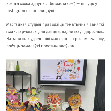
кожны можа адчуць сябе мастаком”, — пішуць у
Instagram гэтай пляцоўкі.
Мастацкая студыя праводзіць тэматычныя заняткі
і майстар-класы для дзяцей, падлеткаў і дарослых.
На занятках удзельнікі малююць акрылам, гуашшу,
робяць замалёўкі простым алоўкам.