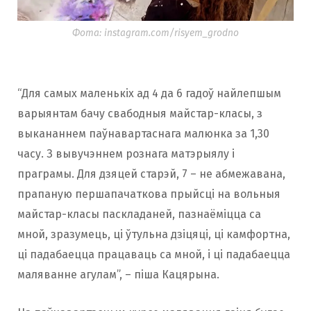
Фота: instagram.com/risyem_grodno
“Для самых маленькіх ад 4 да 6 гадоў найлепшым
варыянтам бачу свабодныя майстар-класы, з
выкананнем паўнавартаснага малюнка за 1,30
часу. З вывучэннем рознага матэрыялу і
праграмы. Для дзяцей старэй, 7 – не абмежавана,
прапаную першапачаткова прыйсці на вольныя
майстар-класы паскладаней, пазнаёміцца ​​са
мной, зразумець, ці ўтульна дзіцяці, ці камфортна,
ці падабаецца працаваць са мной, і ці падабаецца
маляванне агулам”, – піша Кацярына.