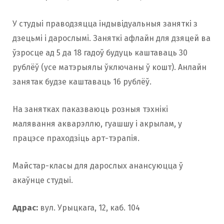
У студыі праводзяцца індывідуальныя заняткі з
дзецьмі і дарослымі. Заняткі афлайн для дзяцей ва
ўзросце ад 5 да 18 гадоў будуць каштаваць 30
рублёў (усе матэрыялы ўключаны ў кошт). Анлайн
занятак будзе каштаваць 16 рублёў.
На занятках паказваюць розныя тэхнікі
малявання акварэллю, гуашшу і акрылам, у
працэсе праходзіць арт-тэрапія.
Майстар-класы для дарослых анансуюцца ў
акаўнце студыі.
Адрас:
вул. Урыцкага, 12, каб. 104