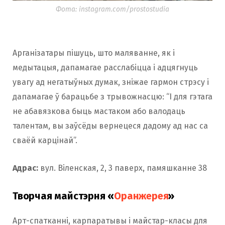
Фота: instagram.com/prostostudia
Арганізатары пішуць, што маляванне, як і
медытацыя, дапамагае расслабіцца і адцягнуць
увагу ад негатыўных думак, зніжае гармон стрэсу і
дапамагае ў барацьбе з трывожнасцю: “І для гэтага
не абавязкова быць мастаком або валодаць
талентам, вы заўсёды вернецеся дадому ад нас са
сваёй карцінай”.
Адрас:
вул. Віленская, 2, 3 паверх, памяшканне 38
Творчая майстэрня «
Оранжерея
»
Арт-спатканні, карпаратывы і майстар-класы для