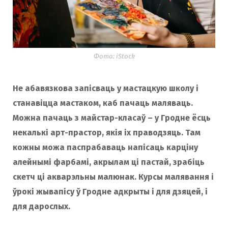
o
r
k
a
Фота: iStock
m
Не абавязкова запісваць у мастацкую школу і
станавіцца мастаком, каб пачаць маляваць.
Можна пачаць з майстар-класаў – у Гродне ёсць
некалькі арт-прастор, якія іх праводзяць. Там
кожны можа паспрабаваць напісаць карціну
алейнымі фарбамі, акрылам ці пастай, зрабіць
скетч ці акварэльны малюнак. Курсы малявання і
ўрокі жывапісу ў Гродне адкрыты і для дзяцей, і
для дарослых.