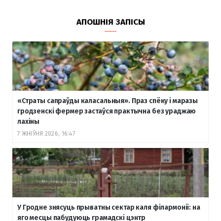
АПОШНІЯ ЗАПІСЫ
«Страты сапраўды каласальныя». Праз спёку і маразы
гродзенскі фермер застаўся практычна без ураджаю
лахіны
7 ЖНІЎНЯ 2026, 16:47
У Гродне знясуць прыватны сектар каля філармоніі: на
яго месцы пабудуюць грамадскі цэнтр