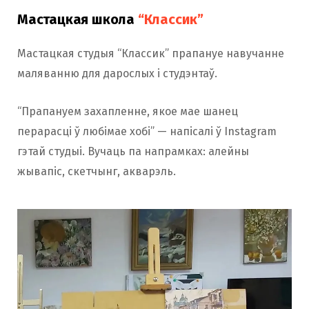
Мастацкая школа
“Классик”
Мастацкая студыя “Классик” прапануе навучанне
маляванню для дарослых і студэнтаў.
“Прапануем захапленне, якое мае шанец
перарасці ў любімае хобі” — напісалі ў Instagram
гэтай студыі. Вучаць па напрамках: алейны
жывапіс, скетчынг, акварэль.