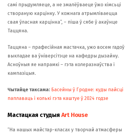
самі прыдумляеце, а не змалёўваеце ўжо кімсьці
створаную карцінку. У кожнага атрымліваецца
свая ўласная карцінка”, – піша ў сябе ў акаўнце
Таццяна.
Таццяна – прафесійная мастачка, ужо восем гадоў
выкладае ва ўніверсітэце на кафедры дызайну.
Асноўныя яе напрамкі – гэта колеразнаўства і
кампазіцыя.
Чытайце таксама:
Басейны ў Гродне: куды пайсці
паплаваць і колькі гэта каштуе ў 2024 годзе
Мастацкая студыя
Art House
“На нашых майстар-класах у творчай атмасферы