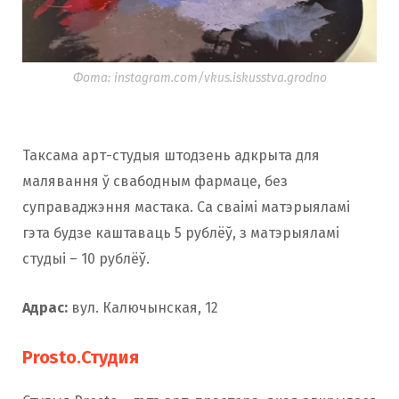
Фота: instagram.com/vkus.iskusstva.grodno
Таксама арт-студыя штодзень адкрыта для
малявання ў свабодным фармаце, без
суправаджэння мастака. Са сваімі матэрыяламі
гэта будзе каштаваць 5 рублёў, з матэрыяламі
студыі – 10 рублёў.
Адрас:
вул. Калючынская, 12
Prosto.Студия