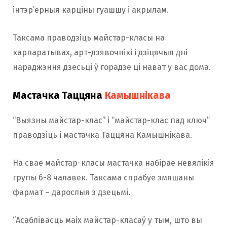
інтэр’ерныя карціны гуашшу і акрылам.
Таксама праводзіць майстар-класы на
карпаратывах, арт-дзявочнікі і дзіцячыя дні
нараджэння дзесьці ў горадзе ці нават у вас дома.
Мастачка Таццяна
Камышнікава
“Выязны майстар-клас” і “майстар-клас пад ключ”
праводзіць і мастачка Таццяна Камышнікава.
На свае майстар-класы мастачка набірае невялікія
групы 6-8 чалавек. Таксама спрабуе змяшаны
фармат – дарослыя з дзецьмі.
“Асаблівасць маіх майстар-класаў у тым, што вы