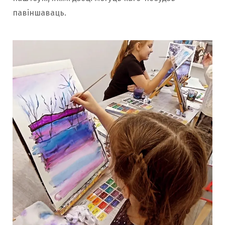
павіншаваць.