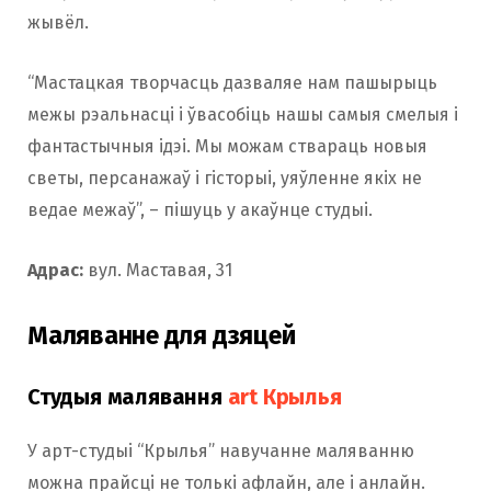
жывёл.
“Мастацкая творчасць дазваляе нам пашырыць
межы рэальнасці і ўвасобіць нашы самыя смелыя і
фантастычныя ідэі. Мы можам ствараць новыя
светы, персанажаў і гісторыі, уяўленне якіх не
ведае межаў”, – пішуць у акаўнце студыі.
Адрас:
вул. Маставая, 31
Маляванне для дзяцей
Студыя малявання
art Крылья
У арт-студыі “Крылья” навучанне маляванню
можна прайсці не толькі афлайн, але і анлайн.