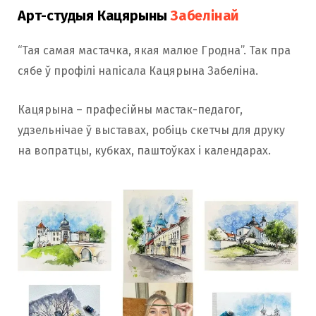
Арт-студыя Кацярыны
Забелінай
“Тая самая мастачка, якая малюе Гродна”. Так пра
сябе ў профілі напісала Кацярына Забеліна.
Кацярына – прафесійны мастак-педагог,
удзельнічае ў выставах, робіць скетчы для друку
на вопратцы, кубках, паштоўках і календарах.