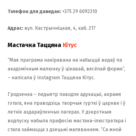
Тэлефон для даведак:
+375 29 6092310
Адрас:
вул. Кастрычніцкая, 4, каб. 217
Мастачка Таццяна
Кітус
“Мая праграма накіравана на набыццё ведаў па
акадэмічным малюнку ў цікавай, вясёлай форме”,
– напісала ў Instagram Таццяна Кітус.
Гродзенка – педыятр паводле адукацыі, акрамя
гэтага, яна праводзіць творчыя гурткі ў царкве і ў
летніх аздараўленчых лагерах. У дэкрэтным
водпуску набыла прафесію мастака-ілюстратара і
стала займацца з дзецьмі маляваннем. “Са мной