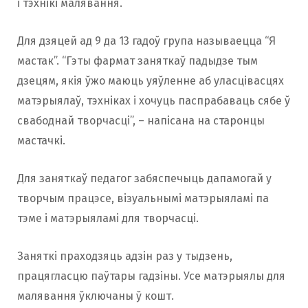
і тэхнікі малявання.
Для дзяцей ад 9 да 13 гадоў група называецца “Я
мастак”. “Гэты фармат заняткаў падыдзе тым
дзецям, якія ўжо маюць уяўленне аб уласцівасцях
матэрыялаў, тэхніках і хочуць паспрабаваць сябе ў
свабоднай творчасці”, – напісана на старонцы
мастачкі.
Для заняткаў педагог забяспечыць дапамогай у
творчым працэсе, візуальнымі матэрыяламі па
тэме і матэрыяламі для творчасці.
Заняткі праходзяць адзін раз у тыдзень,
працягласцю паўтары гадзіны. Усе матэрыялы для
малявання ўключаны ў кошт.