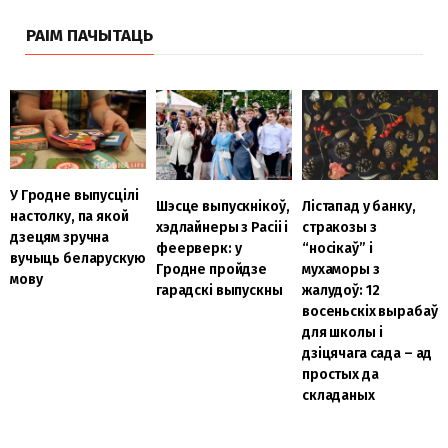
РАІМ ПАЧЫТАЦЬ
У Гродне выпусцілі
Шэсце выпускнікоў,
Лістапад у банку,
настолку, па якой
хэдлайнеры з Расіі і
стракозы з
дзецям зручна
феерверк: у
“носікаў” і
вучыць беларускую
Гродне пройдзе
мухаморы з
мову
гарадскі выпускны
жалудоў: 12
восеньскіх вырабаў
для школы і
дзіцячага сада – ад
простых да
складаных