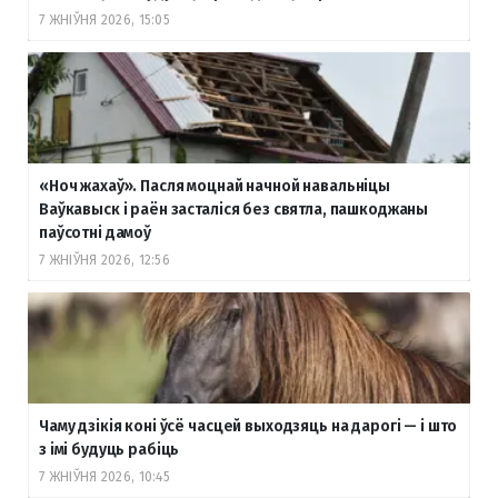
7 ЖНІЎНЯ 2026, 15:05
«Ноч жахаў». Пасля моцнай начной навальніцы
Ваўкавыск і раён засталіся без святла, пашкоджаны
паўсотні дамоў
7 ЖНІЎНЯ 2026, 12:56
Чаму дзікія коні ўсё часцей выходзяць на дарогі — і што
з імі будуць рабіць
7 ЖНІЎНЯ 2026, 10:45