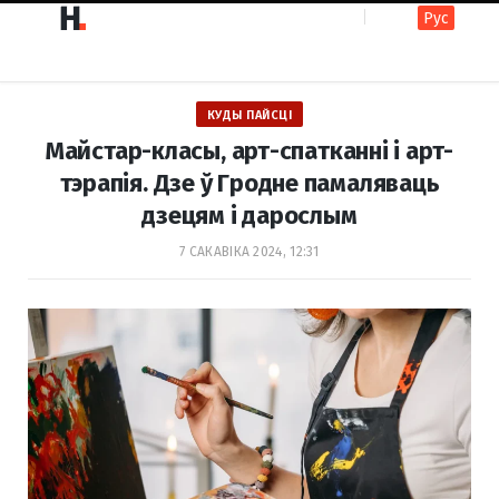
Рус
F
I
КУДЫ ПАЙСЦІ
a
n
Майстар-класы, арт-спатканні і арт-
тэрапія. Дзе ў Гродне памаляваць
дзецям і дарослым
c
s
7 САКАВІКА 2024, 12:31
e
t
b
a
o
g