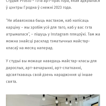
Студыя Prosto – гэта арт-прастора, якая адкрылася
ў цэнтры Гродна ў снежні 2023 года.
“Не абавязкова быць мастаком, каб напісаць
карціну – мы зробім усё для таго, каб у вас гэта
атрымалася”, – пішуць у Instagram пляцоўкі. Там жа
можна знайсці расклад тэматычных майстар-
класаў на месяц наперад.
У студыі вы можаце наведаць майстар-класы для
дарослых, арт-вечарынкі, арт-спатканні,
адсвяткаваць свой дзень нараджэння ці іншае
свята.