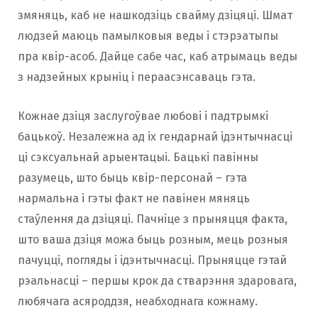
змяняць, каб не нашкодзіць свайму дзіцяці. Шмат
людзей маюць памылковыя веды і стэрэатыпы
пра квір-асоб. Дайце сабе час, каб атрымаць веды
з надзейных крыніц і пераасэнсаваць гэта.
Кожнае дзіця заслугоўвае любові і падтрымкі
бацькоў. Незалежна ад іх гендарнай ідэнтычнасці
ці сэксуальнай арыентацыі. Бацькі павінны
разумець, што быць квір-персонай – гэта
нармальна і гэты факт не павінен мяняць
стаўлення да дзіцяці. Пачніце з прыняцця факта,
што ваша дзіця можа быць розным, мець розныя
пачуцці, погляды і ідэнтычнасці. Прыняцце гэтай
рэальнасці – першы крок да стварэння здаровага,
любячага асяроддзя, неабходнага кожнаму.