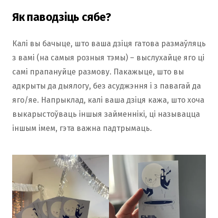
Як паводзіць сябе?
Калі вы бачыце, што ваша дзіця гатова размаўляць
з вамі (на самыя розныя тэмы) – выслухайце яго ці
самі прапануйце размову. Пакажыце, што вы
адкрыты да дыялогу, без асуджэння і з павагай да
яго/яе. Напрыклад, калі ваша дзіця кажа, што хоча
выкарыстоўваць іншыя займеннікі, ці называцца
іншым імем, гэта важна падтрымаць.