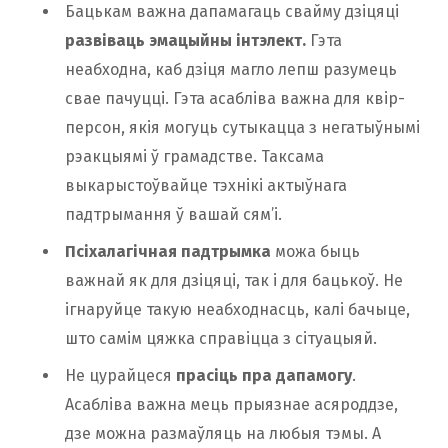
Бацькам важна дапамагаць свайму дзіцяці
развіваць эмацыйны інтэлект.
Гэта
неабходна, каб дзіця магло лепш разумець
свае пачуцці. Гэта асабліва важна для квір-
персон, якія могуць сутыкацца з негатыўнымі
рэакцыямі ў грамадстве. Таксама
выкарыстоўвайце тэхнікі актыўнага
падтрымання ў вашай сям’і.
Псіхалагічная падтрымка
можа быць
важнай як для дзіцяці, так і для бацькоў. Не
ігнаруйце такую неабходнасць, калі бачыце,
што самім цяжка справіцца з сітуацыяй.
Не цурайцеся
прасіць пра дапамогу
.
Асабліва важна мець прыязнае асяроддзе,
дзе можна размаўляць на любыя тэмы. А