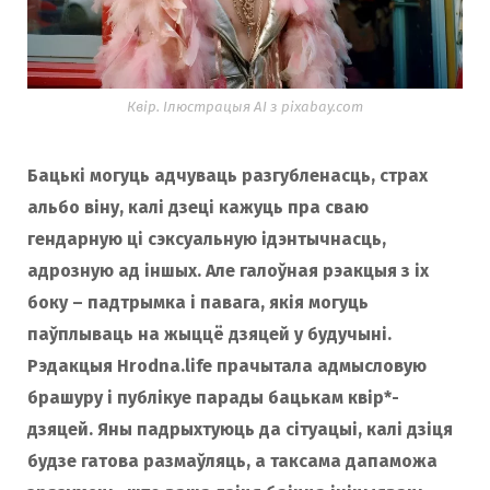
o
r
k
a
Квір. Ілюстрацыя AI з pixabay.com
Бацькі могуць адчуваць разгубленасць, страх
m
альбо віну, калі дзеці кажуць пра сваю
гендарную ці сэксуальную ідэнтычнасць,
адрозную ад іншых. Але галоўная рэакцыя з іх
боку – падтрымка і павага, якія могуць
паўплываць на жыццё дзяцей у будучыні.
Рэдакцыя Hrodna.life прачытала адмысловую
брашуру і публікуе парады бацькам квір*-
дзяцей. Яны падрыхтуюць да сітуацыі, калі дзіця
будзе гатова размаўляць, а таксама дапаможа