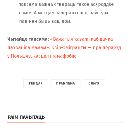
таксама важна ствараць такое асяроддзе
самім. А месцам талерантнасці заўсёды
павінен быць ваш дом.
Чытайце таксама:
«Важатыя казалі, каб дачка
пазваніла мамам». Квір-эмігранты — пра пераезд
у Польшчу, касцёл і гамафобію
ГЕНДАР
ПРАБЛЕМА
СЯМ'Я
РАІМ ПАЧЫТАЦЬ