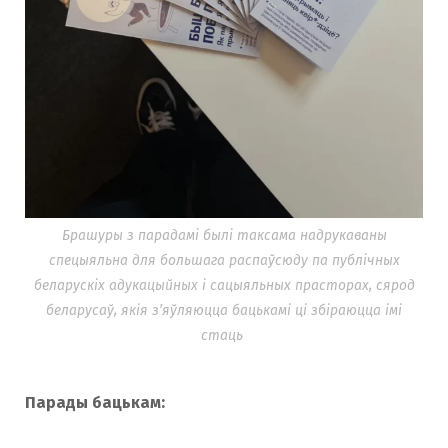
Брашуры з парадамі былі таксама надрукаваны
спецыяльна для большага распаўсюду па публічных
беларускіх адукацыйных і сацыяльных прасторах, сярод
беларусаў, якія з’яўляюцца бацькамі ці збіраюцца імі
стаць
Парады бацькам: