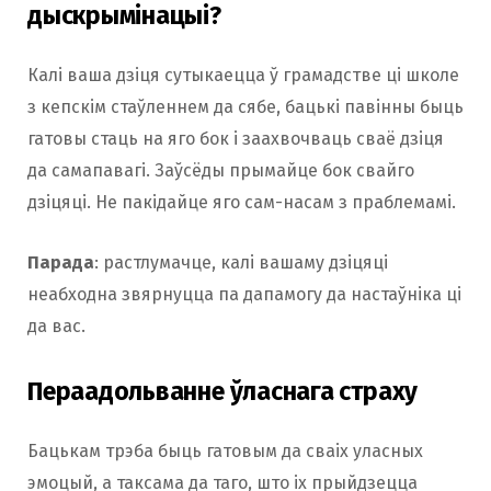
дыскрымінацыі?
Калі ваша дзіця сутыкаецца ў грамадстве ці школе
з кепскім стаўленнем да сябе, бацькі павінны быць
гатовы стаць на яго бок і заахвочваць сваё дзіця
да самапавагі. Заўсёды прымайце бок свайго
дзіцяці. Не пакідайце яго сам-насам з праблемамі.
Парада
: растлумачце, калі вашаму дзіцяці
неабходна звярнуцца па дапамогу да настаўніка ці
да вас.
Пераадольванне ўласнага страху
Бацькам трэба быць гатовым да сваіх уласных
эмоцый, а таксама да таго, што іх прыйдзецца