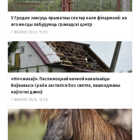
У Гродне знясуць прыватны сектар каля філармоніі: на
яго месцы пабудуюць грамадскі цэнтр
7 ЖНІЎНЯ 2026, 15:05
«Ноч жахаў». Пасля моцнай начной навальніцы
Ваўкавыск і раён засталіся без святла, пашкоджаны
паўсотні дамоў
7 ЖНІЎНЯ 2026, 12:56