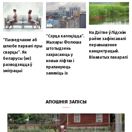
На Дзітве ў Лідскім
“Cэрца калоціцца”.
раёне зафіксавалі
“Пасведчанне аб
Жыхары Фолюша
перавышэнне
шлюбе парвалі пры
штотыдзень
канцэнтрацый.
сварцы”. Як
захрасаюць у
Вінаватых пакаралі
беларусы (не)
новых ліфтах і
разводзяцца ў
прапануюць
эміграцыі
замяніць іх
АПОШНІЯ ЗАПІСЫ