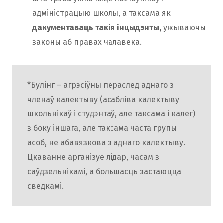
адміністрацыю школы, а таксама як
дакументаваць такія інцыдэнты,
ужываючы
законы аб правах чалавека.
*Булінг – агрэсіўны пераслед аднаго з
членаў калектыву (асабліва калектыву
школьнікаў і студэнтаў, але таксама і калег)
з боку іншага, але таксама часта групы
асоб, не абавязкова з аднаго калектыву.
Цкаванне арганізуе лідар, часам з
саўдзельнікамі, а большасць застаюцца
сведкамі.