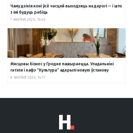
Чаму дзікія коні ўсё часцей выходзяць на дарогі — і што
з імі будуць рабіць
7 ЖНІЎНЯ 2026, 10:45
Мясцовы бізнес у Гродне пашыраецца. Уладальнікі
гатэля і кафэ “Культура” адкрылі новую ўстанову
6 ЖНІЎНЯ 2026, 14:17