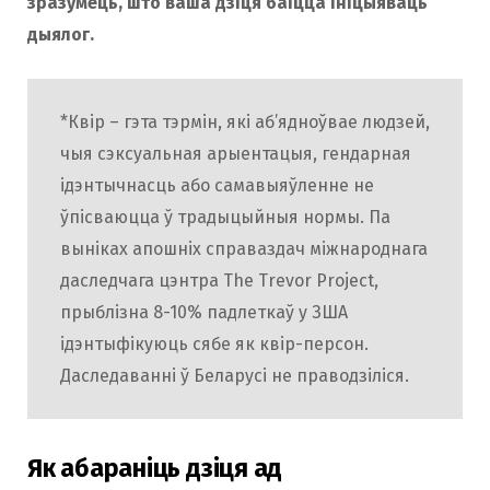
зразумець, што ваша дзіця баіцца ініцыяваць
дыялог.
*Квір – гэта тэрмін, які аб’ядноўвае людзей,
чыя сэксуальная арыентацыя, гендарная
ідэнтычнасць або самавыяўленне не
ўпісваюцца ў традыцыйныя нормы. Па
выніках апошніх справаздач міжнароднага
даследчага цэнтра The Trevor Project,
прыблізна 8-10% падлеткаў у ЗША
ідэнтыфікуюць сябе як квір-персон.
Даследаванні ў Беларусі не праводзіліся.
Як абараніць дзіця ад