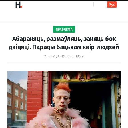
Рус
F
I
ПРАБЛЕМА
a
n
Абараняць, размаўляць, заняць бок
дзіцяці. Парады бацькам квір-людзей
c
s
22 СТУДЗЕНЯ 2025, 18:49
e
t
b
a
o
g