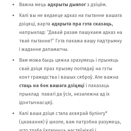
Важна мець
адкрыты дыялог
з дзіцём.
Калі вы не ведаеце адказ на пытанне вашага
дзіцяці, варта
адкрыта пра гэта сказаць,
напрыклад: “Давай разам пашукаем адказ на
тваё пытанне?” Гэта пакажа вашу падтрымку
і жаданне дапамагчы.
Вам можа быць цяжка зразумець і прыняць
сваё дзіця праз прызму поглядаў на гэты
конт грамадства і вашых сяброў. Але важна
стаць на бок вашага дзіцяці
і паказаць
прыклад павагі да ўсіх, незалежна ад іх
ідэнтычнасцяў.
Калі ваша дзіця стала ахвярай булінгу*
(цкавання) ў школе, вам патрэбна разумець,
што трэба ўключыць настаўнікаў і