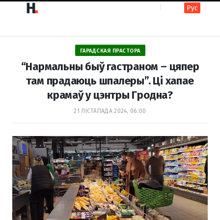
Рус
F
I
ГАРАДСКАЯ ПРАСТОРА
a
n
“Нармальны быў гастраном – цяпер
там прадаюць шпалеры”. Ці хапае
крамаў у цэнтры Гродна?
c
s
21 ЛІСТАПАДА 2024, 06:00
e
t
b
a
o
g