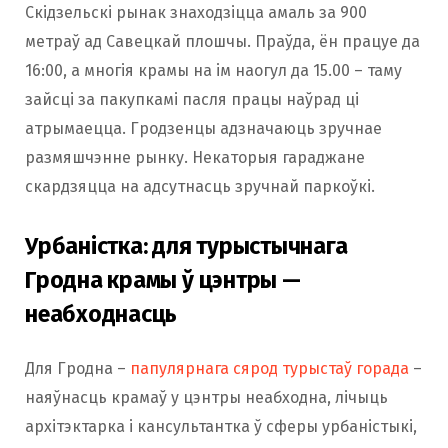
Скідзельскі рынак знаходзіцца амаль за 900
метраў ад Савецкай плошчы. Праўда, ён працуе да
16:00, а многія крамы на ім наогул да 15.00 – таму
зайсці за пакупкамі пасля працы наўрад ці
атрымаецца. Гродзенцы адзначаюць зручнае
размяшчэнне рынку. Некаторыя гараджане
скардзяцца на адсутнасць зручнай паркоўкі.
Урбаністка: для турыстычнага
Гродна крамы ў цэнтры —
неабходнасць
Для Гродна –
папулярнага сярод турыстаў горада
–
наяўнасць крамаў у цэнтры неабходна, лічыць
архітэктарка і кансультантка ў сферы урбаністыкі,