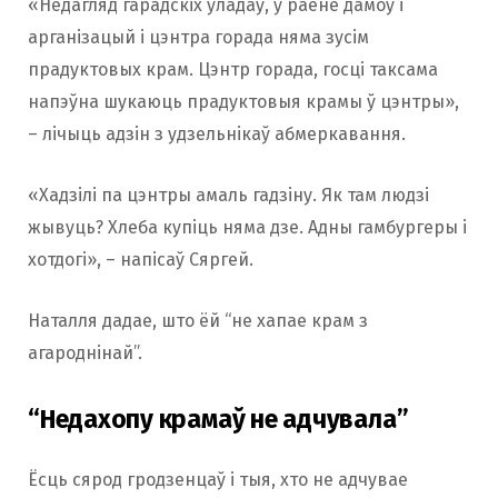
«Недагляд гарадскіх уладаў, у раёне дамоў і
арганізацый і цэнтра горада няма зусім
прадуктовых крам. Цэнтр горада, госці таксама
напэўна шукаюць прадуктовыя крамы ў цэнтры»,
– лічыць адзін з удзельнікаў абмеркавання.
«Хадзілі па цэнтры амаль гадзіну. Як там людзі
жывуць? Хлеба купіць няма дзе. Адны гамбургеры і
хотдогі», – напісаў Сяргей.
Наталля дадае, што ёй “не хапае крам з
агароднінай”.
“Недахопу крамаў не адчувала”
Ёсць сярод гродзенцаў і тыя, хто не адчувае