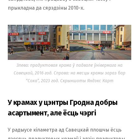
прыкладна да сярэдзіны 2010-х.
Злева: прадуктовая крама ў падвале ўнівермага на
Савецкай, 2016 год. Справа: на месцы крамы зараз бар
“Соха”, 2023 год. Скрыншоты Яндэкс Карт
У крамах у цэнтры Гродна добры
асартымент, але ёсць чэргі
У радыусе кіламетра ад Савецкай плошчы ёсць
дзесяць прадуктовых крамаў і адзін прадуктовы