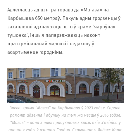
Адлегласць ад цэнтра горада да «Магаза» на
Карбышава 650 метраў. Пакуль адны гродзенцы ў
захапленні адзначаюць, што ў краме “чароўная
тушонка”, іншыя папярэджваюць наконт
пратэрмінаванай малочкі і недахопу ў
асартыменце гародніны.
Злева: крама “Магаз” на Карбышава ў 2023 годзе. Справа:
рамонт адзення і абутку на тым жа месцы ў 2016 годзе.
“Магаз” – адна з тых прадуктовых крам, якія з’явіліся ў
апошнія гады ў цэнтры Гродна. Скрыншоты Яндэкс Карт