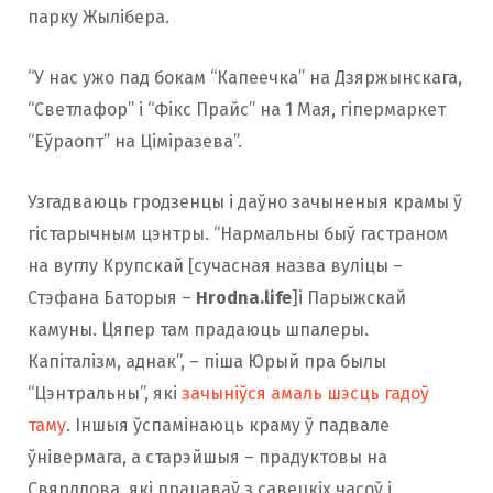
парку Жылібера.
“У нас ужо пад бокам “Капеечка” на Дзяржынскага,
“Светлафор” і “Фікс Прайс” на 1 Мая, гіпермаркет
“Еўраопт” на Ціміразева”.
Узгадваюць гродзенцы і даўно зачыненыя крамы ў
гістарычным цэнтры. “Нармальны быў гастраном
на вуглу Крупскай [cучасная назва вуліцы –
Стэфана Баторыя –
Hrodna.life
]і Парыжскай
камуны. Цяпер там прадаюць шпалеры.
Капіталізм, аднак”, – піша Юрый пра былы
“Цэнтральны”, які
зачыніўся амаль шэсць гадоў
таму
. Іншыя ўспамінаюць краму ў падвале
ўнівермага, а старэйшыя – прадуктовы на
Свярдлова, які працаваў з савецкіх часоў і