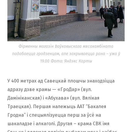
Фірменны магазін Ваўкавыскага мясакамбіната
падабаецца гродзенцам, але закрываецца рана – ужо ў
19.00 Фота: Яндэкс Карты
У 400 метрах ад Савецкай плошчы знаходзіцца
адразу дзве крамы — «ГроДар» (вул.
Дамініканская) і «Абухава» (вул. Вялікая
Траецкая). Першая належыць ААТ “Бакалея
Гродна” і спецыялізуецца перш за ўсё на
шакаладзе і алкаголі. Другая – крама СВК імя