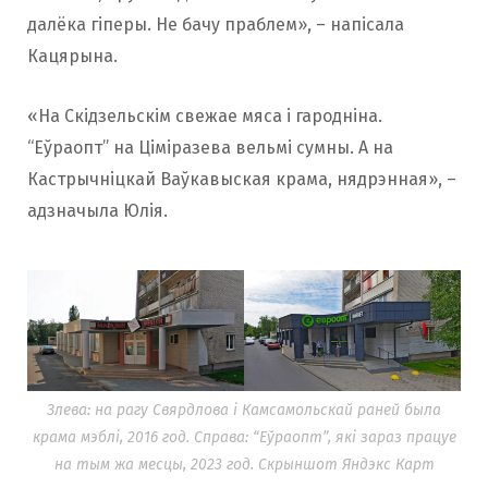
далёка гіперы. Не бачу праблем», – напісала
Кацярына.
«На Скідзельскім свежае мяса і гародніна.
“Еўраопт” на Ціміразева вельмі сумны. А на
Кастрычніцкай Ваўкавыская крама, нядрэнная», –
адзначыла Юлія.
Злева: на рагу Свярдлова і Камсамольскай раней была
крама мэблі, 2016 год. Справа: “Еўраопт”, які зараз працуе
на тым жа месцы, 2023 год. Скрыншот Яндэкс Карт