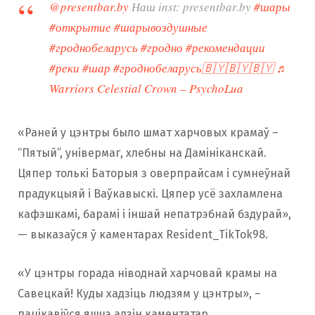
@presentbar.by
Наш inst: presentbar.by
#шары
#открытие
#шарывоздушные
#гроднобеларусь
#гродно
#рекомендации
#реки
#шар
#гроднобеларусь🇧🇾🇧🇾🇧🇾
♬
Warriors Celestial Crown – PsychoLua
«Раней у цэнтры было шмат харчовых крамаў –
“Пятый”, універмаг, хлебны на Дамініканскай.
Цяпер толькі Баторыя з оверпрайсам і сумнеўнай
прадукцыяй і Ваўкавыскі. Цяпер усё захламлена
кафэшкамі, барамі і іншай непатрэбнай бздурай»,
— выказаўся ў каментарах Resident_TikTok98.
«У цэнтры горада ніводнай харчовай крамы на
Савецкай! Куды хадзіць людзям у цэнтры», –
пацікавіўся яшчэ адзін каментатар.