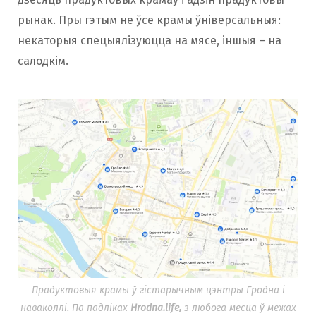
рынак. Пры гэтым не ўсе крамы ўніверсальныя:
некаторыя спецыялізуюцца на мясе, іншыя – на
салодкім.
Прадуктовыя крамы ў гістарычным цэнтры Гродна і
наваколлі. Па падліках
Hrodna.life,
з любога месца ў межах