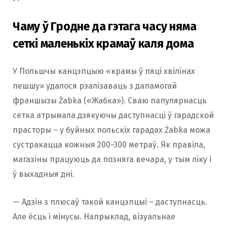
Чаму ў Гродне да гэтага часу няма
сеткі маленькіх крамаў каля дома
У Польшчы канцэпцыю «крамы ў пяці хвілінах
пешшу» удалося рэалізаваць з дапамогай
франшызы Żabka («Жабка»). Сваю папулярнасць
сетка атрымала дзякуючы даступнасці ў гарадской
прасторы – у буйных польскіх гарадах Żabka можа
сустракацца кожныя 200-300 метраў. Як правіла,
магазіны працуюць да позняга вечара, у тым ліку і
ў выхадныя дні.
— Адзін з плюсаў такой канцэпцыі – даступнасць.
Але ёсць і мінусы. Напрыклад, візуальнае