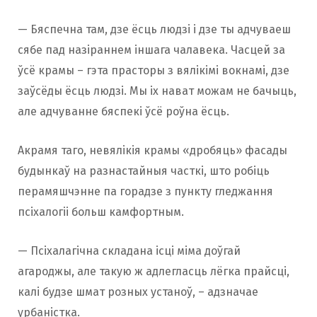
— Бяспечна там, дзе ёсць людзі і дзе ты адчуваеш
сябе пад назіраннем іншага чалавека. Часцей за
ўсё крамы – гэта прасторы з вялікімі вокнамі, дзе
заўсёды ёсць людзі. Мы іх нават можам не бачыць,
але адчуванне бяспекі ўсё роўна ёсць.
Акрамя таго, невялікія крамы «дробяць» фасады
будынкаў на разнастайныя часткі, што робіць
перамяшчэнне па горадзе з пункту гледжання
псіхалогіі больш камфортным.
— Псіхалагічна складана ісці міма доўгай
агароджы, але такую ​​ж адлегласць лёгка прайсці,
калі будзе шмат розных устаноў, – адзначае
урбаністка.