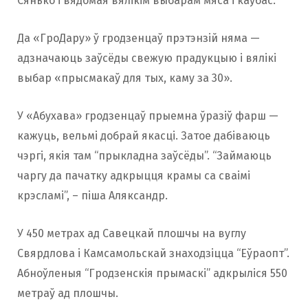
Сянько і вядомая вялікім выбарам мяса і каўбас.
Да «ГроДару» ў гродзенцаў прэтэнзій няма —
адзначаюць заўсёды свежую прадукцыю і вялікі
выбар «прысмакаў для тых, каму за 30».
У «Абухава» гродзенцаў прыемна ўразіў фарш —
кажуць, вельмі добрай якасці. Затое дабіваюць
чэргі, якія там “прыкладна заўсёды”. “Займаюць
чаргу да пачатку адкрыцця крамы са сваімі
крэсламі”, – піша Аляксандр.
У 450 метрах ад Савецкай плошчы на вуглу
Свярдлова і Камсамольскай знаходзіцца “Еўраопт”.
Абноўленыя “Гродзенскія прымаскі” адкрыліся 550
метраў ад плошчы.