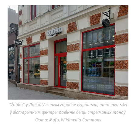
“Żabka” у Лодзі. У гэтым горадзе вырашылі, што шыльды
ў гістарычным цэнтры павінны быць стрыманых тонаў.
Фота: Mafo, Wikimedia Commons