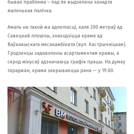
бывае праблема – пад яе выдзелена занадта
маленькая палічка.
Амаль на такой жа адлегласці, каля 200 метраў ад
Савецкай плошчы, знаходзіцца крама ад
Ваўкавыскага мясакамбіната (вул. Кастрычніцкая).
Гродзенцы задаволены асартыментам крамы, а
сярод мінусаў адзначаюць графік працы. На думку
гараджан, крама закрываецца рана — у 19.00.