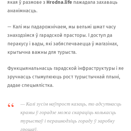
якая ў размове з
Hrodna.life
пажадала захаваць
ананімнасць.
— Калі мы падарожнічаем, мы вельмі шмат часу
знаходзімся ў гарадской прасторы. І доступ да
перакусу і вады, які забяспечваецца ў магазінах,
крытычна важны для турыста.
Функцыянальнасць гарадской інфраструктуры і яе
зручнасць стымулююць рост турыстычнай плыні,
дадае спецыялістка.
— Калі зусім наўпрост казаць, то адсутнасць
крамы ў горадзе можа скараціць колькасць
турыстаў і перашкодзіць гораду ў заробку
грошаў.