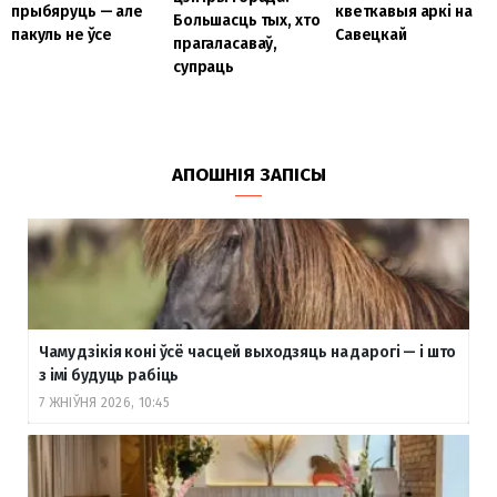
прыбяруць — але
кветкавыя аркі на
Большасць тых, хто
пакуль не ўсе
Савецкай
прагаласаваў,
супраць
АПОШНІЯ ЗАПІСЫ
Чаму дзікія коні ўсё часцей выходзяць на дарогі — і што
з імі будуць рабіць
7 ЖНІЎНЯ 2026, 10:45