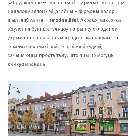
забруджванне – калі польскія гарады становяцца
напалову зялёнымі [зялёны – фірмовы колер
шыльдаў Żabka, –
Hrodna.life
]. Акрамя таго, з-за
з’яўлення буйных гульцоў на рынку складаней
утрымацца прыватным прадпрымальнікам — і
сямейныя крамкі, якія людзі вялі гадамі,
зачыняюцца проста таму, што яны не могуць
канкурыраваць.