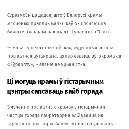
Суразмоўніца дадае, што ў Беларусі крамы
мясцовых прадпрымальнікаў выцясняюцца
буйнымі гульцамі накшталт “Еўраопта” і “Санты”.
— Нават у некаторых вёсках, куды прыязджала
прыватная аўтакрама, цяпер ездзіць аўтакрама ад
«Еўраопту», – адзначае урбаністка.
Ці могуць крамы ў гістарычным
цэнтры сапсаваць вайб горада
З’яўленне прыватных крамаў у гістарычнай
частцы горада дабратворна адбіваецца на
гарадской прасторы. Аднак тут важна ўлічваць