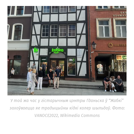
У той жа час у гістарычным цэнтры Гданьска ў “Жабкі”
захоўваецца яе традыцыйны кідкі колер шыльдаў. Фота:
VANOCE2022, Wikimedia Commons