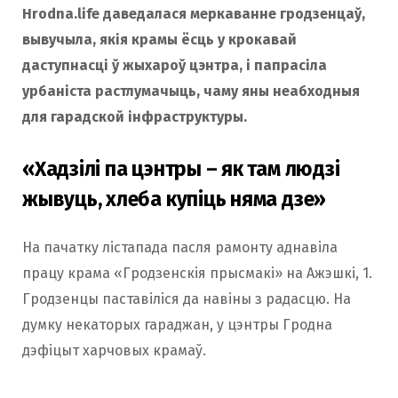
Hrodna.life даведалася меркаванне гродзенцаў,
вывучыла, якія крамы ёсць у крокавай
даступнасці ў жыхароў цэнтра, і папрасіла
урбаніста растлумачыць, чаму яны неабходныя
для гарадской інфраструктуры.
«Хадзілі па цэнтры – як там людзі
жывуць, хлеба купіць няма дзе»
На пачатку лістапада пасля рамонту аднавіла
працу крама «Гродзенскія прысмакі» на Ажэшкі, 1.
Гродзенцы паставіліся да навіны з радасцю. На
думку некаторых гараджан, у цэнтры Гродна
дэфіцыт харчовых крамаў.