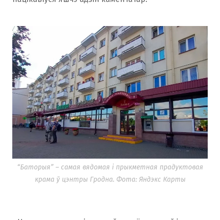
“Баторыя” – самая вядомая і прыкметная прадуктовая
крама ў цэнтры Гродна. Фота: Яндэкс Карты