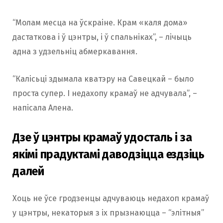
“Молам месца на ўскраіне. Крам «каля дома»
дастаткова і ў цэнтры, і ў спальніках”, – лічыць
адна з удзельніц абмеркавання.
“Калісьці здымала кватэру на Савецкай – было
проста супер. І недахопу крамаў не адчувала”, –
напісала Алена.
Дзе ў цэнтры крамаў удосталь і за
якімі прадуктамі даводзіцца ездзіць
далей
Хоць не ўсе гродзенцы адчуваюць недахоп крамаў
у цэнтры, некаторыя з іх прызнаюцца – “элітныя”