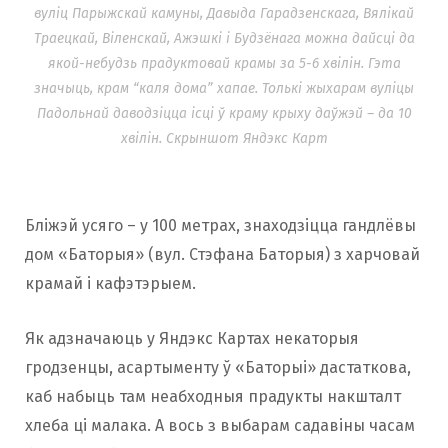
вуліц Парыжскай камуны, Давыда Гарадзенскага, Вялікай
Траецкай, Віленскай, Ажэшкі і Будзёнага можна дайсці да
якой-небудзь прадуктовай крамы за 5-6 хвілін. Гэта
значыць, крам “каля дома” хапае. Толькі жыхарам вуліцы
Падольнай даводзіцца ісці ў краму крыху даўжэй – да 10
хвілін. Скрыншот Яндэкс Карт
Бліжэй усяго – у 100 метрах, знаходзіцца гандлёвы
дом «Баторыя» (вул. Стэфана Баторыя) з харчовай
крамай і кафэтэрыем.
Як адзначаюць у Яндэкс Картах некаторыя
гродзенцы, асартыменту ў «Баторыі» дастаткова,
каб набыць там неабходныя прадукты накшталт
хлеба ці малака. А вось з выбарам садавіны часам