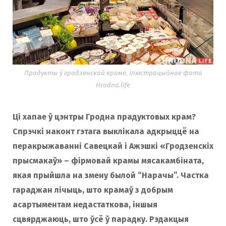
o
r
k
a
Прадукты ў гродзенскай краме. Ілюстрацыйнае фота
m
Hrodna.life
Ці хапае ў цэнтры Гродна прадуктовых крам?
Спрэчкі наконт гэтага выклікала адкрыццё на
перакрыжаванні Савецкай і Ажэшкі «Гродзенскіх
прысмакаў» – фірмовай крамы мясакамбіната,
якая прыйшла на змену былой “Нарачы”. Частка
гараджан лічыць, што крамаў з добрым
асартыментам недастаткова, іншыя
сцвярджаюць, што ўсё ў парадку. Рэдакцыя