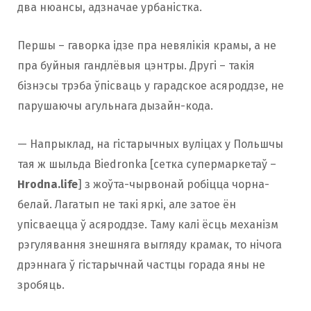
два нюансы, адзначае урбаністка.
Першы – гаворка ідзе пра невялікія крамы, а не
пра буйныя гандлёвыя цэнтры. Другі – такія
бізнэсы трэба ўпісваць у гарадское асяроддзе, не
парушаючы агульнага дызайн-кода.
— Напрыклад, на гістарычных вуліцах у Польшчы
тая ж шыльда Biedronka [сетка супермаркетаў –
Hrodna.life
] з жоўта-чырвонай робіцца чорна-
белай. Лагатып не такі яркі, але затое ён
упісваецца ў асяроддзе. Таму калі ёсць механізм
рэгулявання знешняга выгляду крамак, то нічога
дрэннага ў гістарычнай частцы горада яны не
зробяць.