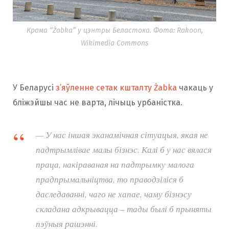
Крама “Żabka” у цэнтры Беластока. Фота: Rakoon,
Wikimedia Commons
У Беларусі
з’яўленне сетак кшталту Żabka
чакаць у
бліжэйшы час не варта, лічыць урбаністка.
— У нас іншая эканамічная сітуацыя, якая не
падтрымлівае малы бізнэс. Калі б у нас вялася
праца, накіраваная на падтрымку малога
прадпрымальніцтва, то праводзіліся б
даследаванні, чаго не хапае, чаму бізнэсу
складана адкрывацца – тады былі б прыняты
пэўныя рашэнні.