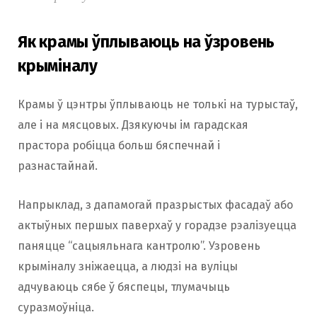
Як крамы ўплываюць на ўзровень
крыміналу
Крамы ў цэнтры ўплываюць не толькі на турыстаў,
але і на мясцовых. Дзякуючы ім гарадская
прастора робіцца больш бяспечнай і
разнастайнай.
Напрыклад, з дапамогай празрыстых фасадаў або
актыўных першых паверхаў у горадзе рэалізуецца
паняцце “сацыяльнага кантролю”. Узровень
крыміналу зніжаецца, а людзі на вуліцы
адчуваюць сябе ў бяспецы, тлумачыць
суразмоўніца.