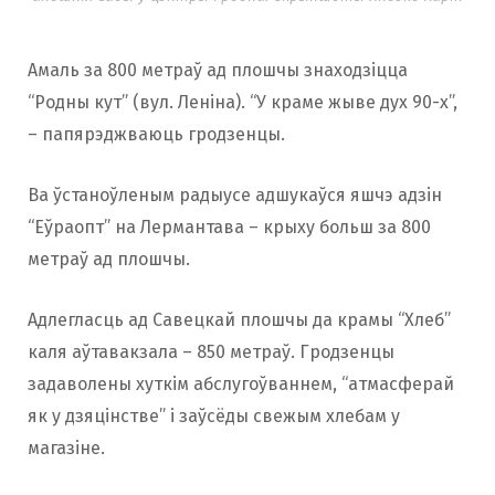
Амаль за 800 метраў ад плошчы знаходзіцца
“Родны кут” (вул. Леніна). “У краме жыве дух 90-х”,
– папярэджваюць гродзенцы.
Ва ўстаноўленым радыусе адшукаўся яшчэ адзін
“Еўраопт” на Лермантава – крыху больш за 800
метраў ад плошчы.
Адлегласць ад Савецкай плошчы да крамы “Хлеб”
каля аўтавакзала – 850 метраў. Гродзенцы
задаволены хуткім абслугоўваннем, “атмасферай
як у дзяцінстве” і заўсёды свежым хлебам у
магазіне.