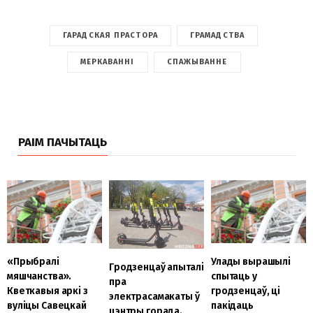
ГАРАДСКАЯ ПРАСТОРА
ГРАМАДСТВА
МЕРКАВАННІ
СПАЖЫВАННЕ
РАІМ ПАЧЫТАЦЬ
«Прыбралі
Улады вырашылі
Гродзенцаў апыталі
мяшчанства».
спытаць у
пра
Кветкавыя аркі з
гродзенцаў, ці
электрасамакаты ў
вуліцы Савецкай
пакідаць
цэнтры горада.