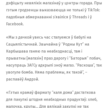
дэфіцыту невялікіх магазінаў у цэнтры горада. Пры
гэтым гродзенцы выказваюцца не толькі ў TikTok:
падобныя абмеркаванні з’явіліся ў Threads і ў
Facebook.
«Мы з дачкой увесь час сталуемся ў бабулі на
Сацыялістычнай. Звычайна ў “Родны Кут” на
Карбышава ганяю па неабходнасці, там і
прыватны [магазін] праз дарогу і “Баторыя” побач,
насупраць ЗАГСу адкрылі зноў магаз. “Раскоша”, так
увогуле бомба. Няма праблемы, як такой”, –
распавёў Андрэй.
«Гэтых крамаў фармату “каля дома” дастаткова
для пакупкі штодня неабходных прадуктаў: ​​хлеб,
малочка, крупы… Для вялікай закупкі не так