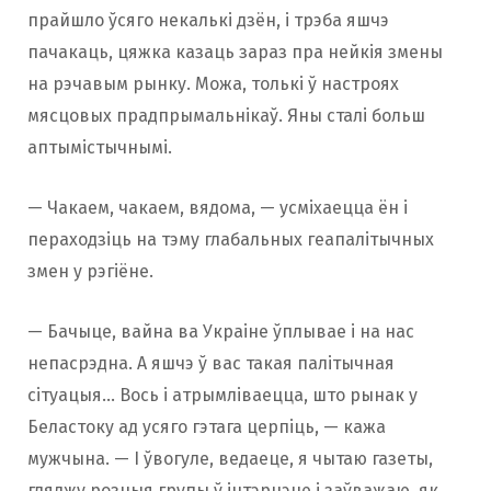
прайшло ўсяго некалькі дзён, і трэба яшчэ
пачакаць, цяжка казаць зараз пра нейкія змены
на рэчавым рынку. Можа, толькі ў настроях
мясцовых прадпрымальнікаў. Яны сталі больш
аптымістычнымі.
— Чакаем, чакаем, вядома, — усміхаецца ён і
пераходзіць на тэму глабальных геапалітычных
змен у рэгіёне.
— Бачыце, вайна ва Украіне ўплывае і на нас
непасрэдна. А яшчэ ў вас такая палітычная
сітуацыя… Вось і атрымліваецца, што рынак у
Беластоку ад усяго гэтага церпіць, — кажа
мужчына. — І ўвогуле, ведаеце, я чытаю газеты,
гляджу розныя групы ў інтэрнэце і заўважаю, як