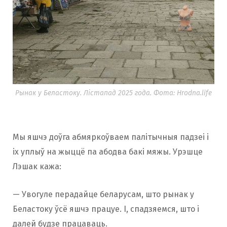
Рынак у Беластоку. Лістапад 2025 года. Фота: Hrodna.life
Мы яшчэ доўга абмяркоўваем палітычныя падзеі і
іх уплыў на жыццё па абодва бакі мяжы. Урэшце
Лэшак кажа:
— Увогуле перадайце беларусам, што рынак у
Беластоку ўсё яшчэ працуе. І, спадзяемся, што і
далей будзе працаваць.