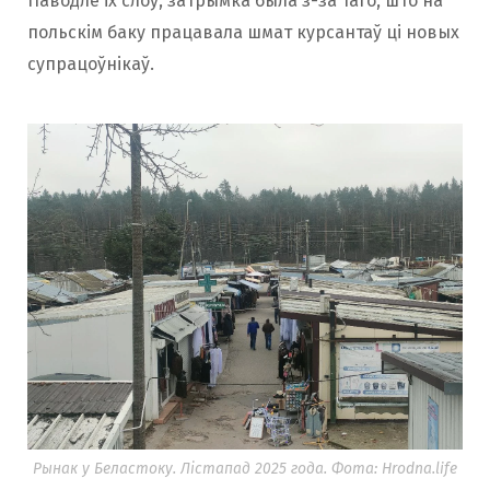
Паводле іх слоў, затрымка была з-за таго, што на
польскім баку працавала шмат курсантаў ці новых
супрацоўнікаў.
Рынак у Беластоку. Лістапад 2025 года. Фота: Hrodna.life