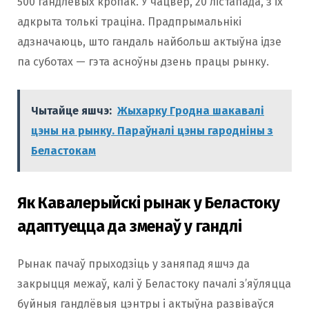
500 гандлёвых кропак. У чацвер, 20 лістапада, з іх
адкрыта толькі траціна. Прадпрымальнікі
адзначаюць, што гандаль найбольш актыўна ідзе
па суботах — гэта асноўны дзень працы рынку.
Чытайце яшчэ:
Жыхарку Гродна шакавалі
цэны на рынку. Параўналі цэны гародніны з
Беластокам
Як Кавалерыйскі рынак у Беластоку
адаптуецца да зменаў у гандлі
Рынак пачаў прыходзіць у заняпад яшчэ да
закрыцця межаў, калі ў Беластоку пачалі з’яўляцца
буйныя гандлёвыя цэнтры і актыўна развіваўся