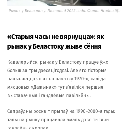
Рынак у Беластоку. Лістапад 2025 года. Фота: Hrodna.life
«Старыя часы не вярнуцца»: як
рынак у Беластоку жыве сёння
Кавалерыйскі рынак у Беластоку працуе ўжо
больш за тры дзесяцігоддзі. Але яго гісторыя
пачынаецца яшчэ на пачатку 1970-х, калі да
мясцовых «Дажынак» тут з’явіліся першыя
выставачныя і гандлёвыя павільёны.
Сапраўдны росквіт прыпаў на 1990–2000-я гады:
тады на рынку працавала амаль дзве тысячы
гандлёвых кропак.