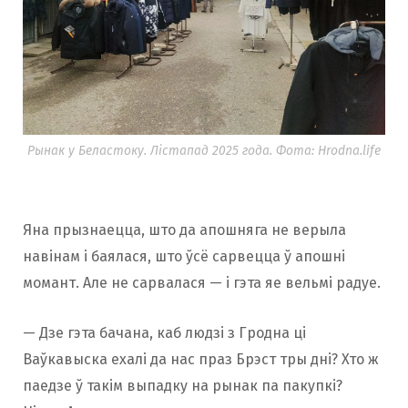
Рынак у Беластоку. Лістапад 2025 года. Фота: Hrodna.life
Яна прызнаецца, што да апошняга не верыла
навінам і баялася, што ўсё сарвецца ў апошні
момант. Але не сарвалася — і гэта яе вельмі радуе.
— Дзе гэта бачана, каб людзі з Гродна ці
Ваўкавыска ехалі да нас праз Брэст тры дні? Хто ж
паедзе ў такім выпадку на рынак па пакупкі?