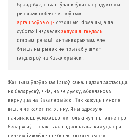
брэнд-бук, пачалі ўладкоўваць прадуктовы
рыначак побач з асноўным,
арганізоўваюць
сезонныя кірмашы, а па
суботах і нядзелях
запусцілі гандаль
старымі рэчамі і антыкварыятам. Але
блышыны рынак не прывабіў шмат
гандляроў на Кавалерыйскі.
Жанчына ўпэўненая і зноў кажа: надзея застаецца
на беларусаў, якія, на яе думку, абавязкова
вернуцца на Кавалерыйскі. Так кажуць і многія
іншыя яе калегі па рынку. Яны адразу ж
пачынаюць усміхацца, як толькі чулі пытанне пра
беларусаў. І практычна аднолькава кажуць пра
надзею і ажыўленне беластоцкага рынку.