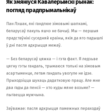
Як змяніўся Кавалерыйскі рынак:
погляд прадпрымальнікаў
Пан Лэшак, які гандлюе зімовымі шапкамі,
беларусаў пакуль яшчэ не бачыў. Мы — першыя
прадстаўнікі суседняй краіны, якія да яго падышлі
ў дні пасля адкрыцця межаў.
— Без беларусаў цяжка — і гэта факт. Я ледзьве
цягну гэты гандаль, трымаюся толькі на зімовым
асартыменце, летам гандаль увогуле не ідзе.
Прыходзіцца шукаць дадатковую працу. Але мне
два гады да пенсіі — хто куды мяне возьме? —
пытаецца мужчына.
Заўважае: пасля адкрыцця памежных пераходаў