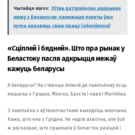
Чытайце яшчэ:
Літва датэрмінова адкрывае
мяжу з Беларуссю: памежныя пункты ўжо
хутка адновяць сваю працу (абноўлена)
«Сціплей і бядней». Што пра рынак у
Беластоку пасля адкрыцця межаў
кажуць беларусы
А беларусы? На стаянцы бліжэй да павільёнаў ёсць
машыны з Гродна, Мінска, Брэста і нават Магілёва.
З павільёна з аўтазапчасткамі выходзіць жанчына.
Кажа, што яна з Гродна. Не надта ахвотна, але ўсё
ж расказвае, што прыехала ў Беласток раніцай і