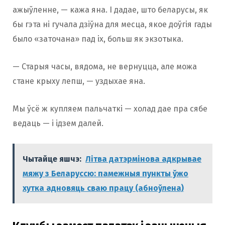
ажыўленне, — кажа яна. І дадае, што беларусы, як
бы гэта ні гучала дзіўна для месца, якое доўгія гады
было «заточана» пад іх, больш як экзотыка.
— Старыя часы, вядома, не вернуцца, але можа
стане крыху лепш, — уздыхае яна.
Мы ўсё ж купляем пальчаткі — холад дае пра сябе
ведаць — і ідзем далей.
Чытайце яшчэ:
Літва датэрмінова адкрывае
мяжу з Беларуссю: памежныя пункты ўжо
хутка адновяць сваю працу (абноўлена)