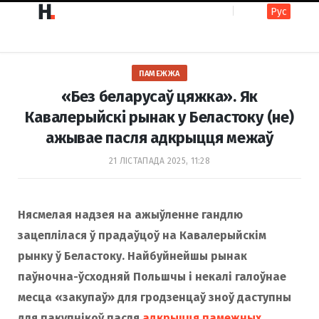
Рус
F
I
ПАМЕЖЖА
a
n
«Без беларусаў цяжка». Як
Кавалерыйскі рынак у Беластоку (не)
ажывае пасля адкрыцця межаў
c
s
21 ЛІСТАПАДА 2025, 11:28
e
t
Нясмелая надзея на ажыўленне гандлю
зацеплілася ў прадаўцоў на Кавалерыйскім
b
a
рынку ў Беластоку. Найбуйнейшы рынак
паўночна-ўсходняй Польшчы і некалі галоўнае
o
g
месца «закупаў» для гродзенцаў зноў даступны
для пакупнікоў пасля
адкрыцця памежных