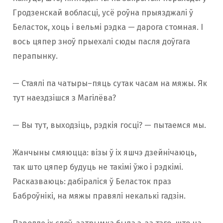
Гродзенскай вобласці, усё роўна прыязджалі ў
Беласток, хоць і вельмі рэдка — дарога стомная. І
вось цяпер зноў прыехалі сюды пасля доўгага
перапынку.
— Стаялі па чатыры–пяць сутак часам на мяжы. Як
тут наездзішся з Магілёва?
— Вы тут, выходзіць, рэдкія госці? — пытаемся мы.
Жанчыны смяюцца: візы ў іх яшчэ дзейнічаюць,
так што цяпер будуць не такімі ўжо і рэдкімі.
Расказваюць: дабіраліся ў Беласток праз
Баброўнікі, на мяжы правялі некалькі гадзін.