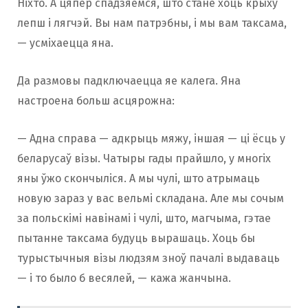
Ніхто. А цяпер спадзяемся, што стане хоць крыху
лепш і лягчэй. Вы нам патрэбны, і мы вам таксама,
— усміхаецца яна.
Да размовы падключаецца яе калега. Яна
настроена больш асцярожна:
— Адна справа — адкрыць мяжу, іншая — ці ёсць у
беларусаў візы. Чатыры гады прайшло, у многіх
яны ўжо скончыліся. А мы чулі, што атрымаць
новую зараз у вас вельмі складана. Але мы сочым
за польскімі навінамі і чулі, што, магчыма, гэтае
пытанне таксама будуць вырашаць. Хоць бы
турыстычныя візы людзям зноў пачалі выдаваць
— і то было б весялей, — кажа жанчына.