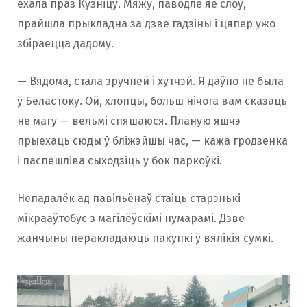
ехала праз Кузніцу. Мяжу, паводле яе слоў,
прайшла прыкладна за дзве гадзіны і цяпер ужо
збіраецца дадому.
— Вядома, стала зручней і хутчэй. Я даўно не была
ў Беластоку. Ой, хлопцы, больш нічога вам сказаць
не магу — вельмі спяшаюся. Планую яшчэ
прыехаць сюды ў бліжэйшы час, — кажа гродзенка
і паспешліва сыходзіць у бок паркоўкі.
Непадалёк ад павільёнаў стаіць старэнькі
мікрааўтобус з магілёўскімі нумарамі. Дзве
жанчыны перакладаюць пакупкі ў вялікія сумкі.