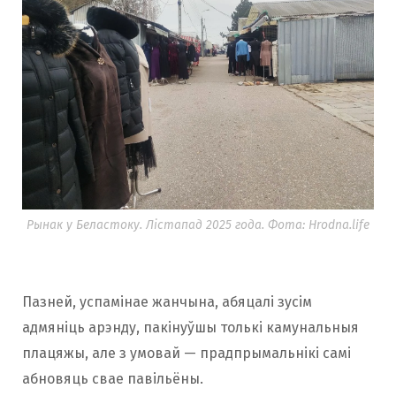
Рынак у Беластоку. Лістапад 2025 года. Фота: Hrodna.life
Пазней, успамінае жанчына, абяцалі зусім
адмяніць арэнду, пакінуўшы толькі камунальныя
плацяжы, але з умовай — прадпрымальнікі самі
абновяць свае павільёны.