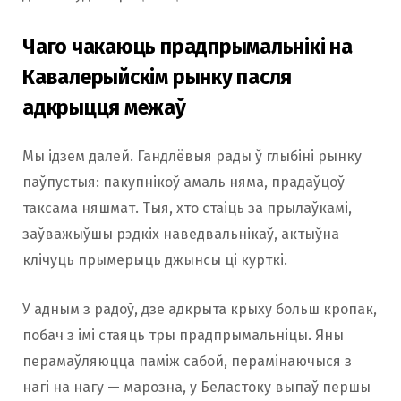
Чаго чакаюць прадпрымальнікі на
Кавалерыйскім рынку пасля
адкрыцця межаў
Мы ідзем далей. Гандлёвыя рады ў глыбіні рынку
паўпустыя: пакупнікоў амаль няма, прадаўцоў
таксама няшмат. Тыя, хто стаіць за прылаўкамі,
заўважыўшы рэдкіх наведвальнікаў, актыўна
клічуць прымерыць джынсы ці курткі.
У адным з радоў, дзе адкрыта крыху больш кропак,
побач з імі стаяць тры прадпрымальніцы. Яны
перамаўляюцца паміж сабой, перамінаючыся з
нагі на нагу — марозна, у Беластоку выпаў першы