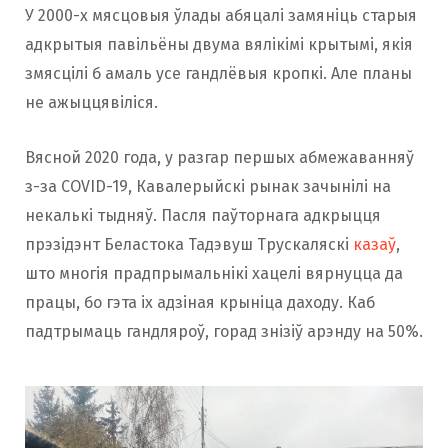
У 2000-х мясцовыя ўлады абяцалі замяніць старыя
адкрытыя павільёны двума вялікімі крытымі, якія
змясцілі б амаль усе гандлёвыя кропкі. Але планы
не ажыццявіліся.
Вясной 2020 года, у разгар першых абмежаванняў
з-за COVID-19, Кавалерыйскі рынак зачынілі на
некалькі тыдняў. Пасля паўторнага адкрыцця
прэзідэнт Беластока Тадэвуш Трускаляскі
казаў
,
што многія прадпрымальнікі хацелі вярнуцца да
працы, бо гэта іх адзіная крыніца даходу. Каб
падтрымаць гандляроў, горад знізіў арэнду на 50%.