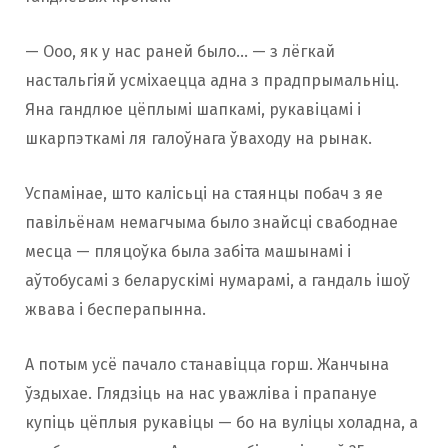
— Ооо, як у нас раней было… — з лёгкай
настальгіяй усміхаецца адна з прадпрымальніц.
Яна гандлюе цёплымі шапкамі, рукавіцамі і
шкарпэткамі ля галоўнага ўваходу на рынак.
Успамінае, што калісьці на стаянцы побач з яе
павільёнам немагчыма было знайсці свабоднае
месца — пляцоўка была забіта машынамі і
аўтобусамі з беларускімі нумарамі, а гандаль ішоў
жвава і бесперапынна.
А потым усё пачало станавіцца горш. Жанчына
ўздыхае. Глядзіць на нас уважліва і прапануе
купіць цёплыя рукавіцы — бо на вуліцы холадна, а