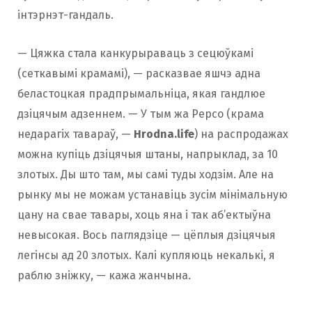
інтэрнэт-гандаль.
— Цяжка стала канкурыраваць з сецюўкамі
(сеткавымі крамамі), — расказвае яшчэ адна
беластоцкая прадпрымальніца, якая гандлюе
дзіцячым адзеннем. — У тым жа Pepco (крама
недарагіх тавараў, —
Hrodna.life
) на распродажах
можна купіць дзіцячыя штаны, напрыклад, за 10
злотых. Ды што там, мы самі туды ходзім. Але на
рынку мы не можам устанавіць зусім мінімальную
цану на свае тавары, хоць яна і так аб’ектыўна
невысокая. Вось паглядзіце — цёплыя дзіцячыя
легінсы ад 20 злотых. Калі купляюць некалькі, я
раблю зніжку, — кажа жанчына.