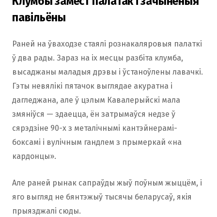
Клумбы замест палатак і зачыненыя
павільёны
Раней на ўваходзе стаялі рознакаляровыя палаткі
ў два рады. Зараз на іх месцы разбіта клумба,
высаджаны маладыя дрэвы і ўстаноўлены лавачкі.
Гэты невялікі пятачок выглядае акуратна і
дагледжана, але ў цэлым Кавалерыйскі мала
змяніўся — здаецца, ён затрымаўся недзе ў
сярэдзіне 90-х з металічнымі кантэйнерамі-
боксамі і вулічным гандлем з прымеркай «на
кардонцы».
Але раней рынак сапраўды жыў поўным жыццём, і
яго выгляд не бянтэжыў тысячы беларусаў, якія
прыязджалі сюды.