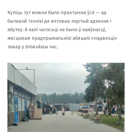
Купіць тут можна было практычна ўсё — ад
бытавой тэхнікі да аптовых партый адзення і
абутку. А калі чагосьці не было ў наяўнасці,
мясцовыя прадпрымальнікі абяцалі «падвезці»
тавар у бліжэйшы час.