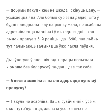
— Добрым пакупнікам не шкада і скінуць цану, —
усміхаецца яна. Але больш сур’ёзна дадае, што ў
будні наведвальнікаў на рынку мала, не асабліва
адрозніваецца карціна і ў выхадныя дні. І хоць
рынак працуе з 6-й раніцы і да 16:00, павільёны
тут пачынаюць зачыняцца ўжо пасля паўдня.
Ды і ўвогуле ў апошнія гады працы польскага
кірмаша без беларусаў гандаль ідзе так сабе.
— А нешта змянілася пасля адкрыцця пунктаў
пропуску?
— Пакуль не асабліва. Вашы суайчыннікі ўсё ж
сталі тут з’яўляцца, але гэта ўсё ж яшчэ не