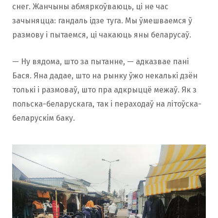
снег. Жанчыны абмяркоўваюць, ці не час
зачыняцца: гандаль ідзе туга. Мы ўмешваемся ў
размову і пытаемся, ці чакаюць яны беларусаў.
— Ну вядома, што за пытанне, — адказвае пані
Бася. Яна дадае, што на рынку ўжо некалькі дзён
толькі і размоваў, што пра адкрыццё межаў. Як з
польска-беларускага, так і пераходаў на літоўска-
беларускім баку.