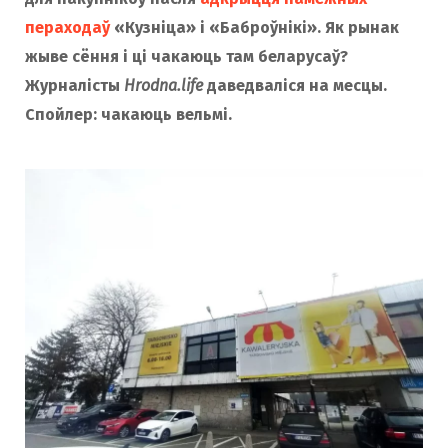
o
r
пераходаў
«Кузніца» і «Баброўнікі». Як рынак
жыве сёння і ці чакаюць там беларусаў?
Журналісты
Hrodna.life
даведваліся на месцы.
k
a
Спойлер: чакаюць вельмі.
m