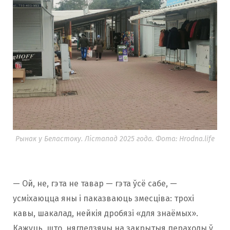
Рынак у Беластоку. Лістапад 2025 года. Фота: Hrodna.life
— Ой, не, гэта не тавар — гэта ўсё сабе, —
усміхаюцца яны і паказваюць змесціва: трохі
кавы, шакалад, нейкія дробязі «для знаёмых».
Кажуць, што, нягледзячы на закрытыя пераходы ў