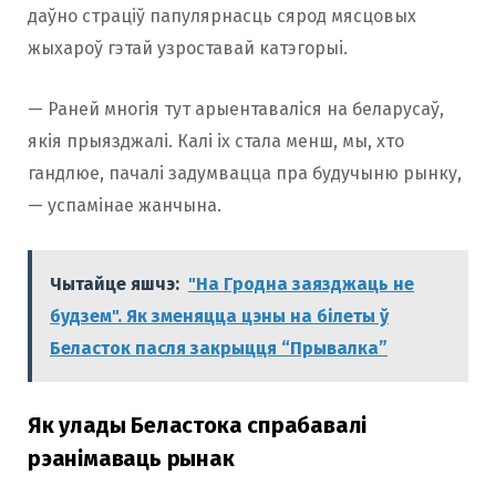
даўно страціў папулярнасць сярод мясцовых
жыхароў гэтай узроставай катэгорыі.
— Раней многія тут арыентаваліся на беларусаў,
якія прыязджалі. Калі іх стала менш, мы, хто
гандлюе, пачалі задумвацца пра будучыню рынку,
— успамінае жанчына.
Чытайце яшчэ:
"На Гродна заязджаць не
будзем". Як зменяцца цэны на білеты ў
Беласток пасля закрыцця “Прывалка”
Як улады Беластока спрабавалі
рэанімаваць рынак