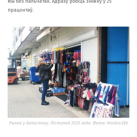
мы без пальчатак. Адразу робіць зніжку ў 25
працэнтаў.
Рынак у Беластоку. Лістапад 2025 года. Фота: Hrodna.life