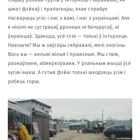
шмат фэйкаў і прапаганды, якая спрабуе
пасварыць усіх: і нас з вамі, і нас з украінцамі. Але
я ніколі не сустракаў дрэнных ні беларусаў, ні
ўкраінцаў. Здаецца, усё гэта — толькі ў інтэрнэце.
Навошта? Мы ж заўсёды сябравалі, мелі зносіны.
Вось вы — вельмі мілыя і прыязныя. Мы стаім,
размаўляем, абмяркоўваем. У рэальным жыцці ўсё
зусім інакш. А гэтыя фэйкі толькі шкодзяць усім і
робяць горш.