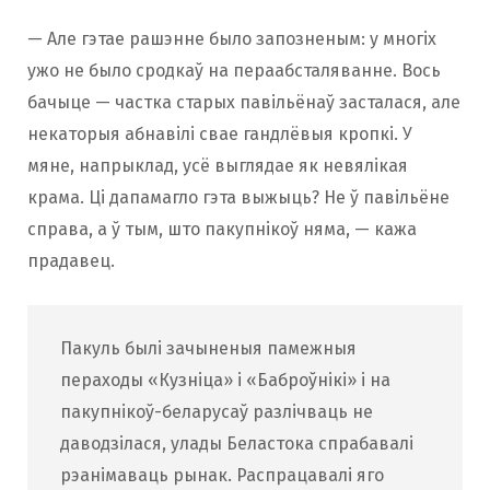
— Але гэтае рашэнне было запозненым: у многіх
ужо не было сродкаў на пераабсталяванне. Вось
бачыце — частка старых павільёнаў засталася, але
некаторыя абнавілі свае гандлёвыя кропкі. У
мяне, напрыклад, усё выглядае як невялікая
крама. Ці дапамагло гэта выжыць? Не ў павільёне
справа, а ў тым, што пакупнікоў няма, — кажа
прадавец.
Пакуль былі зачыненыя памежныя
пераходы «Кузніца» і «Баброўнікі» і на
пакупнікоў-беларусаў разлічваць не
даводзілася, улады Беластока спрабавалі
рэанімаваць рынак. Распрацавалі яго