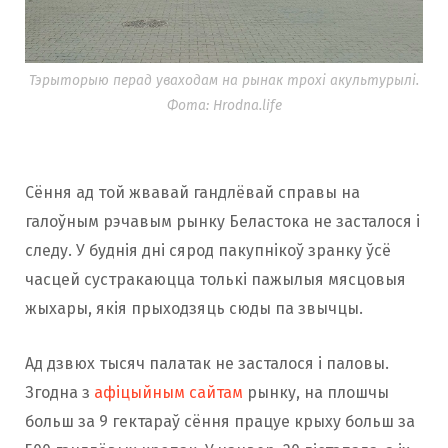
Тэрыторыю перад уваходам на рынак трохі акультурылі.
Фота: Hrodna.life
Сёння ад той жвавай гандлёвай справы на
галоўным рэчавым рынку Беластока не засталося і
следу. У буднія дні сярод пакупнікоў зранку ўсё
часцей сустракаюцца толькі пажылыя мясцовыя
жыхары, якія прыходзяць сюды па звычцы.
Ад дзвюх тысяч палатак не засталося і паловы.
Згодна з
афіцыйным сайтам
рынку, на плошчы
больш за 9 гектараў сёння працуе крыху больш за