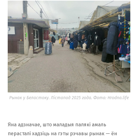
Рынак у Беластоку. Лістапад 2025 года. Фота: Hrodna.life
Яна адзначае, што маладыя палякі амаль
перасталі хадзіць на гэты рэчавы рынак — ён