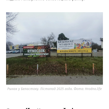
Рынак у Беластоку. Лістапад 2025 года. Фота: Hrodna.life