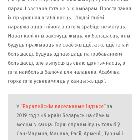
парах. І звязана гэта не з іх выбарам. Проста такая
іх прыродная асаблівасць. “Людзі такімі
нараджаюцца і нічога з гэтым зрабіць не могуць.
Нават калі яны захочуць жыць, як большасць, яны
будуць пражываць не сваё жыццё, а жыццё гэтай
большасці. Будуць адпавядаць патрабаванням
большасці, але выпусцяць сваю ідэнтычнасць, а
гэта найбольш балюча для чалавека. Асабліва
горка гэта ўсведамляць у канцы жыцця”.
У
“Еврапейскім вясёлкавым індэксе”
за
2019 год з 49 краін Беларусь на сёмым
месцы з канца. Горш справы ідуць толькі ў
Сан-Марына, Манака, Расіі, Арменіі, Турцыі і