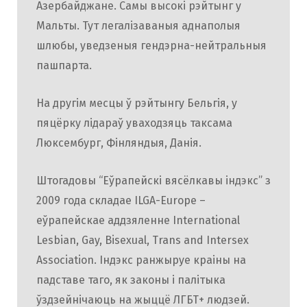
Азербайджане. Самы высокі рэйтынг у
Мальты. Тут легалізаваныя аднаполыя
шлюбы, уведзеныя гендэрна-нейтральныя
пашпарта.
На другім месцы ў рэйтынгу Бельгія, у
пяцёрку лідараў уваходзяць таксама
Люксембург, Фінляндыя, Данія.
Штогадовы “Еўрапейскі вясёлкавы індэкс” з
2009 года складае ILGA-Europe –
еўрапейскае аддзяленне International
Lesbian, Gay, Bisexual, Trans and Intersex
Association. Індэкс ранжыруе краіны на
падставе таго, як законы і палітыка
ўздзейнічаюць на жыццё ЛГБТ+ людзей.