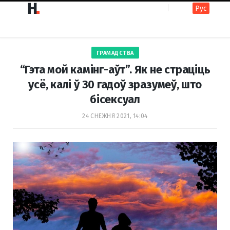
Рус
F
I
ГРАМАДСТВА
a
n
“Гэта мой камінг-аўт”. Як не страціць
усё, калі ў 30 гадоў зразумеў, што
бісексуал
c
s
24 СНЕЖНЯ 2021, 14:04
e
t
b
a
o
g