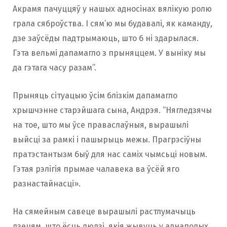
Акрамя пачуццяў у нашых адносінах вялікую ролю
грала сяброўства. І сям’ю мы будавалі, як каманду,
дзе заўсёды падтрымаюць, што б ні здарылася.
Гэта вельмі дапамагло з прыняццем. У выніку мы
да гэтага часу разам”.
Прыняць сітуацыю ўсім блізкім дапамагло
хрышчэнне старэйшага сына, Андрэя. “Нягледзячы
на тое, што мы ўсе праваслаўныя, вырашылі
выйсці за рамкі і пашырыць межы. Прагрэсіўны
пратэстантызм быў для нас саміх чымсьці новым.
Гэтая рэлігія прымае чалавека ва ўсёй яго
разнастайнасці».
На сямейным савеце вырашылі растлумачыць
дзецям, што ёсць людзі, якія жывуць у аднаполых