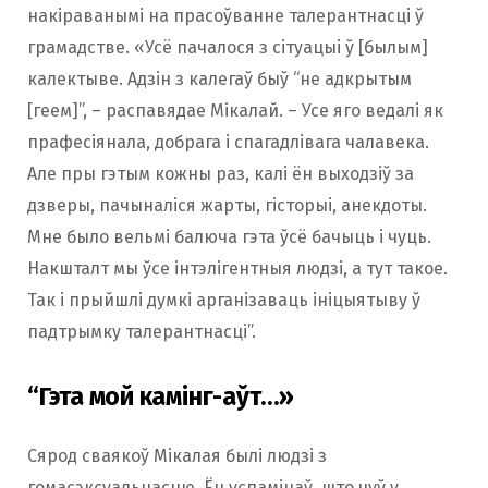
накіраванымі на прасоўванне талерантнасці ў
грамадстве. «Усё пачалося з сітуацыі ў [былым]
калектыве. Адзін з калегаў быў “не адкрытым
[геем]”, – распавядае Мікалай. – Усе яго ведалі як
прафесіянала, добрага і спагадлівага чалавека.
Але пры гэтым кожны раз, калі ён выходзіў за
дзверы, пачыналіся жарты, гісторыі, анекдоты.
Мне было вельмі балюча гэта ўсё бачыць і чуць.
Накшталт мы ўсе інтэлігентныя людзі, а тут такое.
Так і прыйшлі думкі арганізаваць ініцыятыву ў
падтрымку талерантнасці”.
“Гэта мой камінг-аўт…»
Сярод сваякоў Мікалая былі людзі з
гомасэксуальнасцю. Ён успамінаў, што чуў у