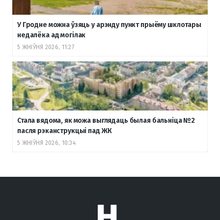
У Гродне можна ўзяць у арэнду пункт прыёму шклотары
недалёка ад могілак
5 ЖНІЎНЯ 2026, 11:27
Стала вядома, як можа выглядаць былая бальніца №2
пасля рэканструкцыі пад ЖК
5 ЖНІЎНЯ 2026, 10:34