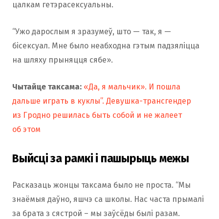
цалкам гетэрасексуальны.
“Ужо дарослым я зразумеў, што — так, я —
бісексуал. Мне было неабходна гэтым падзяліцца
на шляху прыняцця сябе».
Чытайце таксама:
«Да, я мальчик». И пошла
дальше играть в куклы”. Девушка-трансгендер
из Гродно решилась быть собой и не жалеет
об этом
Выйсці за рамкі і пашырыць межы
Расказаць жонцы таксама было не проста. “Мы
знаёмыя даўно, яшчэ са школы. Нас часта прымалі
за брата з сястрой – мы заўсёды былі разам.