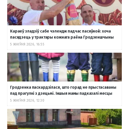
Караеў зладзіў сабе чэлендж падчас пасяўной: хоча
пасядзець у трактары кожнага раёна Гродзеншчыны
5 ЖНІЎНЯ 2026, 16:55
Гродзенка паскардзілася, што горад не прыстасаваны
пад прагулкі з дзецьмі. Іншыя мамы падказалі месцы
5 ЖНІЎНЯ 2026, 12:30