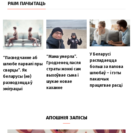
РАІМ ПАЧЫТАЦЬ
У Беларусі
“Мама умерла”.
“Пасведчанне аб
распадаецца
Гродзенец пасля
шлюбе парвалі пры
больш за палова
страты жонкі сам
сварцы”. Як
шлюбаў – і гэты
выхоўвае сына і
беларусы (не)
паказчык
шукае новае
разводзяцца ў
працягвае расці
каханне
эміграцыі
АПОШНІЯ ЗАПІСЫ