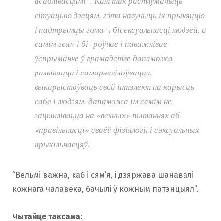
асаблівасцямі”. Калі так растлумачыць
сітуацыю дзецям, гэта навучыць іх прыняццю
і падтрымцы гома- і бісексуальнасці людзей, а
самім геям і бі- роўнае і паважлівае
ўспрыманне ў грамадстве дапаможа
развівацца і самарэалізоўвацца,
выкарыстоўваць свой інтэлект на карысць
сабе і людзям, дапаможа ім самім не
зацыклівацца на «вечных» пытаннях аб
«правільнасці» сваёй фізіялогіі і сэксуальных
прыхільнасцяў.
“Вельмі важна, каб і сям’я, і дзяржава шанавалі
кожнага чалавека, бачылі ў кожным патэнцыял”.
Чытайце таксама: