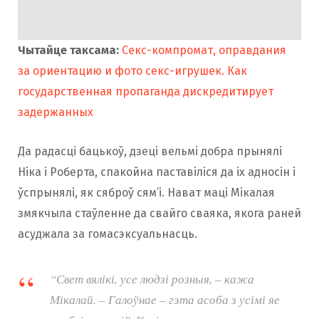
Чытайце таксама:
Секс-компромат, оправдания
за ориентацию и фото секс-игрушек. Как
государственная пропаганда дискредитирует
задержанных
Да радасці бацькоў, дзеці вельмі добра прынялі
Ніка і Роберта, спакойна паставіліся да іх адносін і
ўспрынялі, як сяброў сям’і. Нават маці Мікалая
змякчыла стаўленне да свайго сваяка, якога раней
асуджала за гомасэксуальнасць.
“Свет вялікі, усе людзі розныя, – кажа
Мікалай. – Галоўнае – гэта асоба з усімі яе