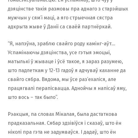
дзяцінстве такія размовы пра аднаго з старэйшых
мужчын у сям’і маці, а яго стрыечная сястра
адкрыта жыве ў Даніі са сваёй партнёркай.
“Я, напэўна, зраблю свайго роду камінг-аўт…
Успамінаючы дзяцінства, усе гэтыя эмоцыі,
матылькі ў жываце і ўсё такое, я зараз разумею,
што падлеткам у 12-13 гадоў я адчуваў каханне да
свайго сябра. Вядома, мы ўсе раз’ехаліся, але
працягвалі перапісвацца. Аднойчы я напісаў яму,
што вось – так было”.
Рэакцыя, па словах Мікалая, была дастаткова
прадказальная. Сябар здзівіўся і сказаў, што ён
ніколі пра гэта не задумваўся. І дадаў, што ён