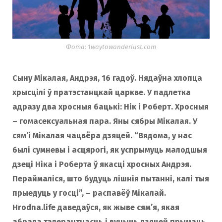
o
r
k
a
Фота: 1waytowanderlust.com
Сыну Мікалая, Андрэя, 16 гадоў. Нядаўна хлопца
m
хрысцілі ў пратэстанцкай царкве. У падлетка
адразу два хросныя бацькі: Нік і Роберт. Хросныя
– гомасексуальная пара. Яны сябры Мікалая. У
сям’і Мікалая чацвёра дзяцей. “Вядома, у нас
былі сумневы і асцярогі, як успрымуць малодшыя
дзеці Ніка і Роберта ў якасці хросных Андрэя.
Пераймаліся, што будуць лішнія пытанні, калі тыя
прыедуць у госці”, – распавёў Мікалай.
Hrodna.life даведаўся, як жыве сям’я, якая
абрала талерантнасць і вучыць дзяцей прымаць