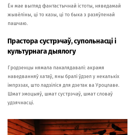
Ён мае выгляд фантастычнай істоты, няведамай
жывёліны, ці то казы, ці то быка з разяўленай
пашчаю.
Прастора сустрэчаў, супольнасці і
культурнага дыялогу
Гродзенцы нямала пакалядавалі: акрамя
наведванняў хатаў, яны бралі ўдзел у некалькіх
імпрэзах, што ладзіліся для дзетак ва Уроцлаве.
Шмат эмоцыяў, шмат сустрэчаў, шмат словаў
удзячнасці.