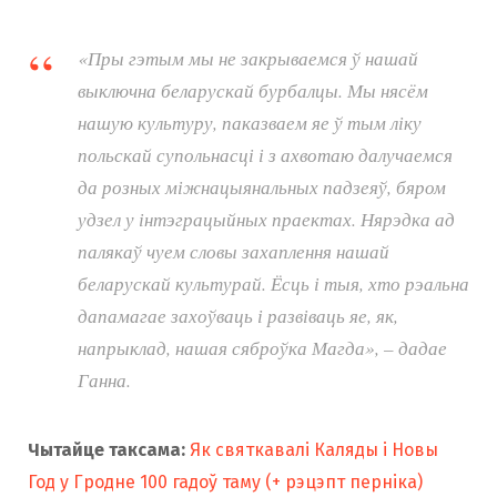
«Пры гэтым мы не закрываемся ў нашай
выключна беларускай бурбалцы. Мы нясём
нашую культуру, паказваем яе ў тым ліку
польскай супольнасці і з ахвотаю далучаемся
да розных міжнацыянальных падзеяў, бяром
удзел у інтэграцыйных праектах. Нярэдка ад
палякаў чуем словы захаплення нашай
беларускай культурай. Ёсць і тыя, хто рэальна
дапамагае захоўваць і развіваць яе, як,
напрыклад, нашая сяброўка Магда», – дадае
Ганна.
Чытайце таксама:
Як святкавалі Каляды і Новы
Год у Гродне 100 гадоў таму (+ рэцэпт перніка)