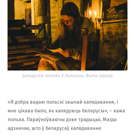
Беларускія Каляды ў Польшчы. Фота: герояў
«Я добра ведаю польскі звычай калядавання, і
мне цікава было, як калядуюць беларусы», – кажа
полька. Параўноўваючы дзве традыцыі, Магда
адзначае, што ў беларусаў калядаванне