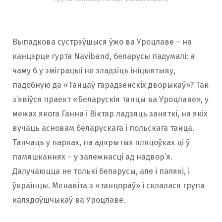
Выпадкова сустрэўшыся ўжо ва Уроцлаве – на
канцэрце гурта Naviband, беларусы падумалі: а
чаму б у эміграцыі не зладзіць ініцыятыву,
падобную да «Танцаў гарадзенскіх дворыкаў»? Так
з’явіўся праект «Беларускія танцы ва Уроцлаве», у
межах якога Ганна і Віктар ладзяць заняткі, на якіх
вучаць асновам беларускага і польскага танца.
Танчаць у парках, на адкрытых пляцоўках ці ў
памяшканнях – у залежнасці ад надвор’я.
Далучаюцца не толькі беларусы, але і палякі, і
ўкраінцы. Менавіта з «танцораў» і склалася група
калядоўшчыкаў ва Уроцлаве.