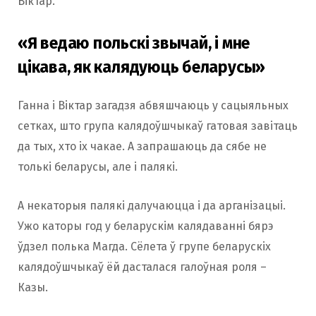
Віктар.
«Я ведаю польскі звычай, і мне
цікава, як калядуюць беларусы»
Ганна і Віктар загадзя абвяшчаюць у сацыяльных
сетках, што група калядоўшчыкаў гатовая завітаць
да тых, хто іх чакае. А запрашаюць да сябе не
толькі беларусы, але і палякі.
А некаторыя палякі далучаюцца і да арганізацыі.
Ужо каторы год у беларускім калядаванні бярэ
ўдзел полька Магда. Сёлета ў групе беларускіх
калядоўшчыкаў ёй дасталася галоўная роля –
Казы.