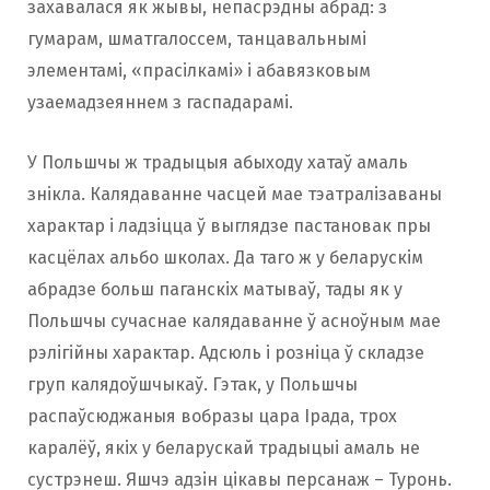
захавалася як жывы, непасрэдны абрад: з
гумарам, шматгалоссем, танцавальнымі
элементамі, «прасілкамі» і абавязковым
узаемадзеяннем з гаспадарамі.
У Польшчы ж традыцыя абыходу хатаў амаль
знікла. Калядаванне часцей мае тэатралізаваны
характар і ладзіцца ў выглядзе пастановак пры
касцёлах альбо школах. Да таго ж у беларускім
абрадзе больш паганскіх матываў, тады як у
Польшчы сучаснае калядаванне ў асноўным мае
рэлігійны характар. Адсюль і розніца ў складзе
груп калядоўшчыкаў. Гэтак, у Польшчы
распаўсюджаныя вобразы цара Ірада, трох
каралёў, якіх у беларускай традыцыі амаль не
сустрэнеш. Яшчэ адзін цікавы персанаж – Туронь.