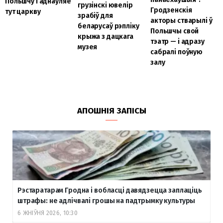
Польшчу і аднаўляе
грузінскі ювелір
Гродзенскія
тут царкву
зрабіў для
акторы стварылі ў
беларусаў рэпліку
Польшчы свой
крыжа з дацкага
тэатр — і адразу
музея
сабралі поўную
залу
АПОШНІЯ ЗАПІСЫ
Рэстаратарам Гродна і вобласці давядзецца заплаціць
штрафы: не адлічвалі грошы на падтрымку культуры
6 ЖНІЎНЯ 2026, 10:30