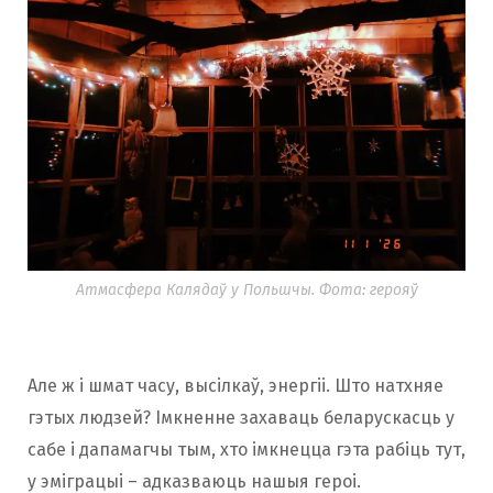
Атмасфера Калядаў у Польшчы. Фота: герояў
Але ж і шмат часу, высілкаў, энергіі. Што натхняе
гэтых людзей? Імкненне захаваць беларускасць у
сабе і дапамагчы тым, хто імкнецца гэта рабіць тут,
у эміграцыі – адказваюць нашыя героі.