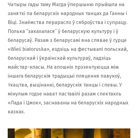
Чатыры гады таму Магда ўпершыню прыйшла на
заняткі па беларускіх народных танцах да Ганны і
Віці. Знаёмства перарасло ў сяброўства і супрацу.
Полька “закахалася” ў беларускую культуру і ў
беларусаў. Разам з беларусамі яна спявае ў гурце
«Wieś białoruska», ездзіць на фестывалі польскай,
беларускай і ўкраінскай культураў, ладзіць
майстар-класы. На апошніх прэзентуюцца між
іншага беларускія традыцыі пляцення павукоў,
ткацтва, выцінанкі, беларускія танцы і спевы. У
мінулым годзе нават паставілі разам спектакль
«Лада і Цмок», заснаваны на беларускіх народных
казках.