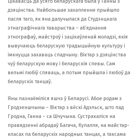
Цікавасць да ўсяго беларускага была ў Ганны з
дзяцінства. Найбольшае захапленне прыйшло
пасля таго, як яна далучылася да Студэнцкага
этнаграфічнага таварыства – аб’яднання
этнографаў, майстроў і зацікаўленай моладзі, якія
вывучаюць беларускую традыцыйную культуру і
імкнуцца захаваць спадчыну. Віктар з дзяцінства
чуў беларускую мову і беларускія спевы. Сам
вельмі любіў спяваць, а потым прыйшла і любоў да
беларускіх танцаў.
Яны пазнаёміліся яшчэ ў Беларусі. Абое родам з
Гродзеншчыны – Віктар з вёскі Адэльск, што пад
Гродна, Ганна – са Шчучына. Сустракаліся на
правядзенні абрадаў Багача, Купалля, на майстар-
класах па беларускіх народных танцах, а таксама