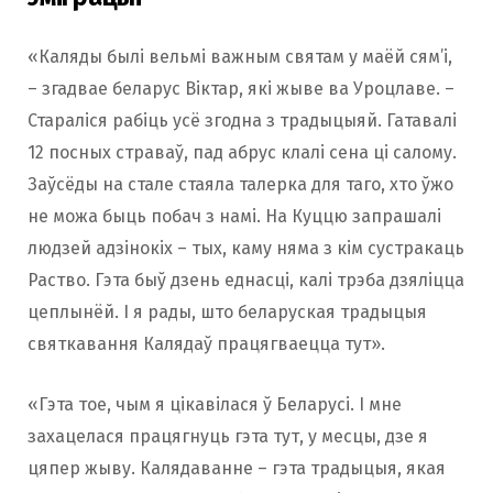
«Каляды былі вельмі важным святам у маёй сям’і,
– згадвае беларус Віктар, які жыве ва Уроцлаве. –
Стараліся рабіць усё згодна з традыцыяй. Гатавалі
12 посных страваў, пад абрус клалі сена ці салому.
Заўсёды на стале стаяла талерка для таго, хто ўжо
не можа быць побач з намі. На Куццю запрашалі
людзей адзінокіх – тых, каму няма з кім сустракаць
Раство. Гэта быў дзень еднасці, калі трэба дзяліцца
цеплынёй. І я рады, што беларуская традыцыя
святкавання Калядаў працягваецца тут».
«Гэта тое, чым я цікавілася ў Беларусі. І мне
захацелася працягнуць гэта тут, у месцы, дзе я
цяпер жыву. Калядаванне – гэта традыцыя, якая