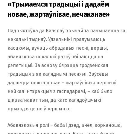
«Трымаемся традыцыі і дадаём
новае, жартаўлівае, нечаканае»
Падрыхтоўка да Калядаў звычайна пачынаецца за
некалькі тыдняў. Удзельнікі прадумваюць
касцюмы, вучаць абрадавыя песні, вершы,
абавязкова некалькі разоў збіраюцца на
рэпетыцыі. За аснову бярэцца гродзенская
традыцыя з яе каляднымі песнямі. Заўсёды
дадаецца нешта новае – жартаўлівыя вершыкі,
нейкая інтэракцыя з гаспадарамі, – каб было
цікава нават тым, да каго калядоўшчыкі
прыходзяць не ўпершыню.
Абавязковыя ролі – баба і дзед, анёл, зорканоша,
мядзведзь і, канешне, каза. Каза – гэта, бадай,