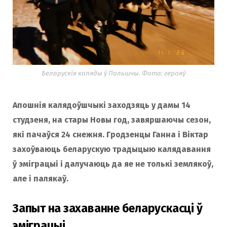
o
r
k
a
Беларускія каляды ў Польшчы. Фота: герояў
m
Апошнія калядоўшчыкі заходзяць у дамы 14
студзеня, на стары Новы год, завяршаючы сезон,
які пачаўся 24 снежня. Гродзенцы Ганна і Віктар
захоўваюць беларускую традыцыю калядавання
ў эміграцыі і далучаюць да яе не толькі землякоў,
але і палякаў.
Запыт на захаванне беларускасці ў
эміграцыі