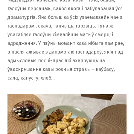
галоўны персанаж, вакол якога і пабудаваная ўся
драматургія. Яна больш за ўсіх узаемадзейнічае з
гаспадарамі, скача, танчыць, гарэзіць. І яна ж
увасабляе галоўны сімвалічны матыў смерці і
адраджэння. У пэўны момант каза нібыта памірае,
а пасля ажывае з дапамогаю гаспадароў, якія пад
адмысловыя песні-прасілкі ахвяруюць на
ўваскрэшанне казы розныя стравы – каўбасу,
сала, капусту, хлеб…