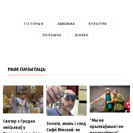
ГІСТОРЫЯ
ЗАМЕЖЖА
КУЛЬТУРА
ПОЛЬШЧА
ЦІКАВА
РАІМ ПАЧЫТАЦЬ
“Мы не
Святар з Гродна
Золата, эмаль і след
прыехаўшыя і не
эміграваў у
Сафіі Мінскай: як
панаехаўшыя”.