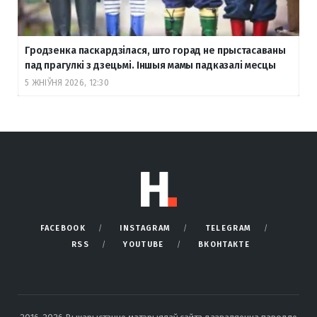
Гродзенка паскардзілася, што горад не прыстасаваны
пад прагулкі з дзецьмі. Іншыя мамы падказалі месцы
5 ЖНІЎНЯ 2026, 12:30
FACEBOOK
INSTAGRAM
TELEGRAM
RSS
YOUTUBE
ВКОНТАКТЕ