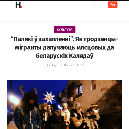
Рус
F
I
КУЛЬТУРА
a
n
“Палякі ў захапленні”. Як гродзенцы-
мігранты далучаюць мясцовых да
беларускіх Калядаў
c
s
14 СТУДЗЕНЯ 2026, 17:57
e
t
b
a
o
g