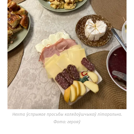
Нехта ўспрымае просьбы калядоўшчыкаў літаральна.
Фота: герояў