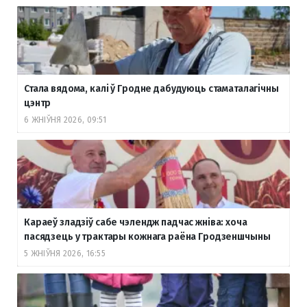
Стала вядома, калі ў Гродне дабудуюць стаматалагічны
цэнтр
6 ЖНІЎНЯ 2026, 09:51
Караеў зладзіў сабе чэлендж падчас жніва: хоча
пасядзець у трактары кожнага раёна Гродзеншчыны
5 ЖНІЎНЯ 2026, 16:55