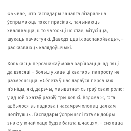
«Бывае, што гаспадары занадта літаральна
ўспрымаюць тэкст прасілак, пачынаюць
хвалявацца, што чагосьці не стае, мітусіцца,
шукаць пачастункі. Даводзіцца іх заспакойваць», –
расказваюць калядоўшчыкі.
Колькасць персанажаў можа вар’явацца: ад пяці
да дзесяці – больш у хаце ці кватэры папросту не
размесцяцца. «Сёлета ў нас дадаўся персанаж
п’яніцы, які, дарэчы, «выдатна» сыграў сваю ролю:
у адной з хатаў разбіў тры келіхі. Вядома ж, гэта
адбылося выпадкова і насамрэч хлопец цалкам
непітушчы. Гаспадары ўспрынялі гэта як добры
знак: у іхнай хаце будзе багата шчасця», – смяецца