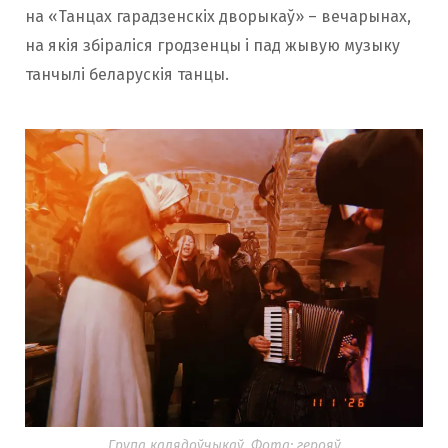
на «Танцах гарадзенскіх дворыкаў» – вечарынах,
на якія збіраліся гродзенцы і пад жывую музыку
танчылі беларускія танцы.
Група калядоўчыкаў. Фота: герояў