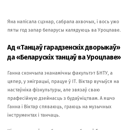
Яна напісала сцэнар, сабрала ахвочых, і вось ужо
пяты год запар беларусы калядуюць ва Уроцлаве.
Ад «Танцаў гарадзенскіх дворыкаў»
да «Беларускіх танцаў ва Уроцлаве»
Ганна скончыла эканамічны факультэт БНТУ, а
цяпер, у эміграцыі, працуе ў ІТ. Віктар вучыўся на
настаўніка фізкультуры, але звязаў сваю
прафесійную дзейнасць з будаўніцтвам. А яшчэ
Ганна і Віктар спяваюць, граюць на музычных
інструментах і танчаць.