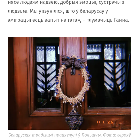
нясе людзям надзею, добрыя эмоцыі, сустрэчы з
людзьмі. Мы ўпэўніліся, што ў беларусаў у
эміграцыі ёсць запыт на гэта», – тлумачыць Ганна.
Беларускія традыцыі працягнулі ў Польшчы. Фота: герояў