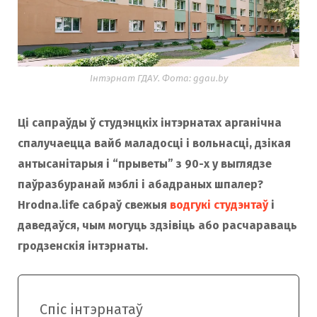
o
r
k
a
Інтэрнат ГДАУ. Фота: ggau.by
m
Ці сапраўды ў студэнцкіх інтэрнатах арганічна
спалучаецца вайб маладосці і вольнасці, дзікая
антысанітарыя і “прыветы” з 90-х у выглядзе
паўразбуранай мэблі і абадраных шпалер?
Hrodna.life сабраў свежыя
водгукі студэнтаў
і
даведаўся, чым могуць здзівіць або расчараваць
гродзенскія інтэрнаты.
Спіс інтэрнатаў