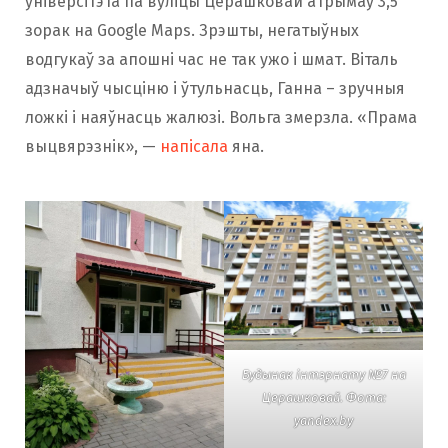
ўніверсітэта па вуліцы Церашковай атрымаў 3,5
зорак на Google Maps. Зрэшты, негатыўных
водгукаў за апошні час не так ужо і шмат. Віталь
адзначыў чысціню і ўтульнасць, Ганна – зручныя
ложкі і наяўнасць жалюзі. Вольга змерзла. «Прама
выцвярэзнік», —
напісала
яна.
Будынак інтэрнату №7 на
Церашковай. Фота:
yandex.by