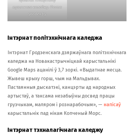
Будынак інтэрнату
музычнага каледжу. Фота:
yandex.by
Інтэрнат політэхнічнага каледжа
Інтэрнат Гродзенскага дзяржаўнага політэхнічнага
каледжа на Новакастрычніцкай карыстальнікі
Google Maps ацанілі ў 3,7 зоркі. «Выдатнае месца.
Жывеш крыху горш, чым на Мальдывах.
Пастаянныя дыскатэкі, канцэрты ад народных
артыстаў, а таксама незабыўны досвед працы
грузчыкам, маляром і рознарабочым», —
напісаў
карыстальнік пад нікам Копченый Морс.
Інтэрнат тэхналагічнага каледжу