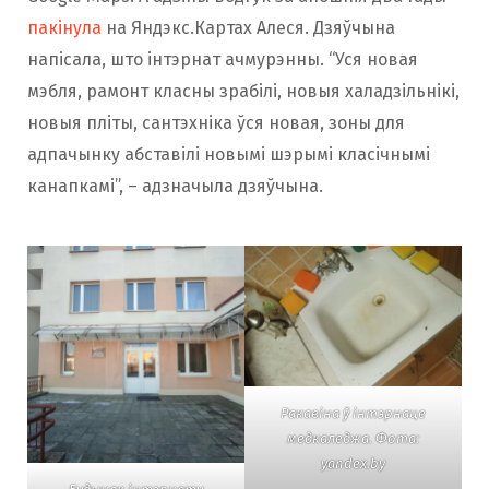
пакінула
на Яндэкс.Картах Алеся. Дзяўчына
напісала, што інтэрнат ачмурэнны. “Уся новая
мэбля, рамонт класны зрабілі, новыя халадзільнікі,
новыя пліты, сантэхніка ўся новая, зоны для
адпачынку абставілі новымі шэрымі класічнымі
канапкамі”, – адзначыла дзяўчына.
Ракавіна ў інтэрнаце
медкаледжа. Фота:
yandex.by