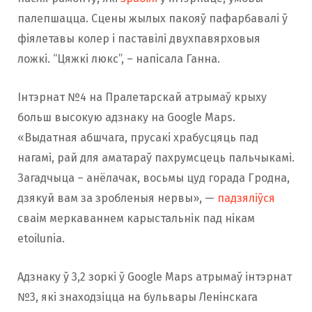
палепшацца. Сцены жылых пакояў пафарбавалі ў
фіялетавы колер і паставілі двухпавярховыя
ложкі. “Цяжкі люкс”, – напісала Ганна.
Інтэрнат №4 на Пралетарскай атрымаў крыху
больш высокую адзнаку на Google Maps.
«Выдатная абшчага, прусакі храбусцяць пад
нагамі, рай для аматараў пахрумсцець пальчыкамі.
Загадчыца – анёлачак, восьмы цуд горада Гродна,
дзякуй вам за зробленыя нервы», —
падзяліўся
сваім меркаваннем карыстальнік пад нікам
etoilunia.
Адзнаку ў 3,2 зоркі ў Google Maps атрымаў інтэрнат
№3, які знаходзіцца на бульвары Ленінскага