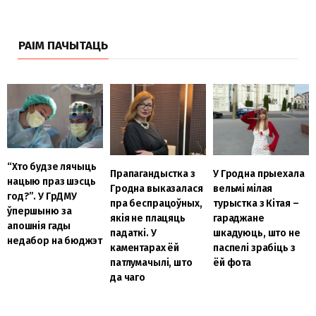
РАІМ ПАЧЫТАЦЬ
“Хто будзе лячыць
Прапагандыстка з
У Гродна прыехала
нацыю праз шэсць
Гродна выказалася
вельмі мілая
год?”. У ГрДМУ
пра беспрацоўных,
турыстка з Кітая –
ўпершыню за
якія не плацяць
гараджане
апошнія гады
падаткі. У
шкадуюць, што не
недабор на бюджэт
каментарах ёй
паспелі зрабіць з
патлумачылі, што
ёй фота
да чаго