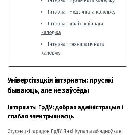
Інтэрнат музычнага каледжу
Інтэрнат медычнага каледжу
Інтэрнат політэхнічнага
каледжа
Інтэрнат тэхналагічнага
каледжу
Універсітэцкія інтэрнаты: прусакі
бываюць, але не заўсёды
Інтэрнаты ГрДУ: добрая адміністрацыя і
слабая электрычнасць
Студэнцкі гарадок ГрДУ Янкі Купалы аб’ядноўвае