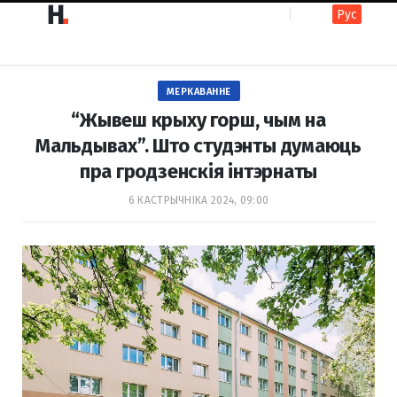
Рус
F
I
МЕРКАВАННЕ
a
n
“Жывеш крыху горш, чым на
Мальдывах”. Што студэнты думаюць
пра гродзенскія інтэрнаты
c
s
6 КАСТРЫЧНІКА 2024, 09:00
e
t
b
a
o
g