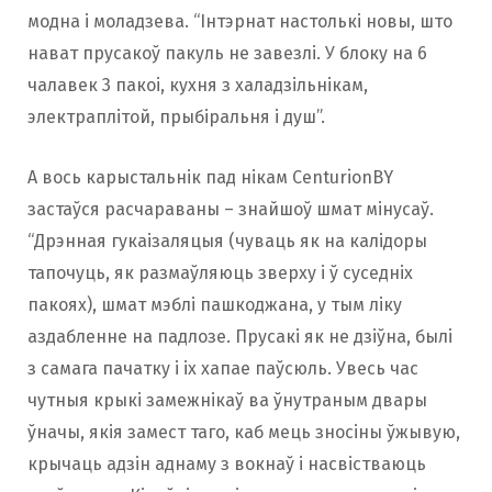
модна і моладзева. “Інтэрнат настолькі новы, што
нават прусакоў пакуль не завезлі. У блоку на 6
чалавек 3 пакоі, кухня з халадзільнікам,
электраплітой, прыбіральня і душ”.
А вось карыстальнік пад нікам CenturionBY
застаўся расчараваны – знайшоў шмат мінусаў.
“Дрэнная гукаізаляцыя (чуваць як на калідоры
тапочуць, як размаўляюць зверху і ў суседніх
пакоях), шмат мэблі пашкоджана, у тым ліку
аздабленне на падлозе. Прусакі як не дзіўна, былі
з самага пачатку і іх хапае паўсюль. Увесь час
чутныя крыкі замежнікаў ва ўнутраным двары
ўначы, якія замест таго, каб мець зносіны ўжывую,
крычаць адзін аднаму з вокнаў і насвістваюць