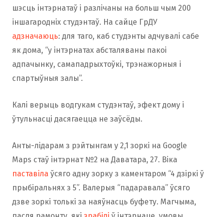
шэсць інтэрнатаў і разлічаны на больш чым 200
іншагародніх студэнтаў. На сайце ГрДУ
адзначаюць
: для таго, каб студэнты адчувалі сабе
як дома, “у інтэрнатах абсталяваны пакоі
адпачынку, самападрыхтоўкі, трэнажорныя і
спартыўныя залы”.
Калі верыць водгукам студэнтаў, эфект дому і
ўтульнасці дасягаецца не заўсёды.
Анты-лідарам з рэйтынгам у 2,1 зоркі на Google
Maps стаў інтэрнат №2 на Даватара, 27. Віка
паставіла
ўсяго адну зорку з каментаром “4 дзіркі ў
прыбіральнях з 5”. Валерыя “падаравала” ўсяго
дзве зоркі толькі за наяўнасць буфету. Магчыма,
пасля рамонту, які
зрабілі
ў інтэрнаце, умовы