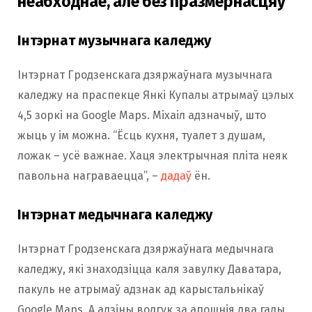
неабходнае, але без празмернасцяў
Інтэрнат музычнага каледжу
Інтэрнат Гродзенскага дзяржаўнага музычнага
каледжу на праспекце Янкі Купалы атрымаў цэлых
4,5 зоркі на Google Maps. Міхаіл адзначыў, што
жыць у ім можна. “Ёсць кухня, туалет з душам,
ложак – усё важнае. Хаця электрычная пліта неяк
павольна награваецца”, –
дадаў
ён.
Інтэрнат медычнага каледжу
Інтэрнат Гродзенскага дзяржаўнага медычнага
каледжу, які знаходзіцца каля завулку Даватара,
пакуль не атрымаў адзнак ад карыстальнікаў
Google Maps. А адзіны водгук за апошнія два гады