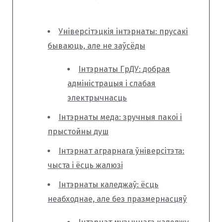
Універсітэцкія інтэрнаты: прусакі
бываюць, але не заўсёды
Інтэрнаты ГрДУ: добрая
адміністрацыя і слабая
электрычнасць
Інтэрнаты меда: зручныя пакоі і
прыстойны душ
Інтэрнат аграрнага ўніверсітэта:
чыста і ёсць жалюзі
Інтэрнаты каледжаў: ёсць
неабходнае, але без празмернасцяў