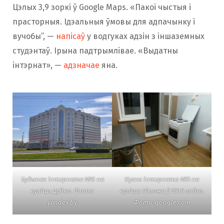
Цэлых 3,9 зоркі ў Google Maps. «Пакоі чыстыя і
прасторныя. Ідэальныя ўмовы для адпачынку і
вучобы”, —
напісаў
у водгуках адзін з іншаземных
студэнтаў. Ірына падтрымлівае. «Выдатны
інтэрнат», —
адзначае
яна.
Будынак інтэрната №6 на
Кухня інтэрната №5 на
вуліцы Дубко. Фота:
вуліцы Ліможа ў 2016 годзе.
yandex.by
Фота: google.com