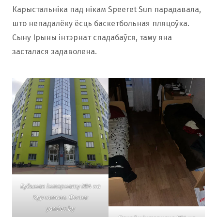
Карыстальніка пад нікам Speeret Sun парадавала,
што непадалёку ёсць баскетбольная пляцоўка.
Сыну Ірыны інтэрнат спадабаўся, таму яна
засталася задаволена.
Будынак інтэрнату №4 на
Курчатава. Фота:
yandex.by