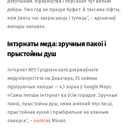
дзяўчынам. Кіраўніцтва і персанал тут вельмі
добры. Ужо год не працуе буфет. А таксама ліфты,
якія ўвесь час захрасаюць і тупяць”, – адзначыў
малады чалавек.
Інтэрнаты меда: зручныя пакоі і
прыстойны душ
Інтэрнат №3 Гродзенскага дзяржаўнага
медуніверсітэта на Даватара, 25 займае
лідзіруючыя пазіцыі — 4,1 зорка ў Google Maps.
«Самы лепшы інтэрнат ва ўсім горадзе. Зручныя
пакоі, прыстойны душ, няма аніякай тлустасці,
прыстойная кухня і прыбіральня на кожным
паверсе”, –
напісаў
Міхаіл.