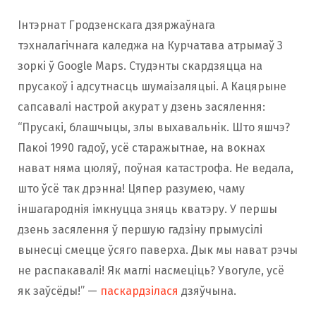
Інтэрнат Гродзенскага дзяржаўнага
тэхналагічнага каледжа на Курчатава атрымаў 3
зоркі ў Google Maps. Студэнты скардзяцца на
прусакоў і адсутнасць шумаізаляцыі. А Кацярыне
сапсавалі настрой акурат у дзень засялення:
“Прусакі, блашчыцы, злы выхавальнік. Што яшчэ?
Пакоі 1990 гадоў, усё старажытнае, на вокнах
нават няма цюляў, поўная катастрофа. Не ведала,
што ўсё так дрэнна! Цяпер разумею, чаму
іншагароднія імкнуцца зняць кватэру. У першы
дзень засялення ў першую гадзіну прымусілі
вынесці смецце ўсяго паверха. Дык мы нават рэчы
не распакавалі! Як маглі насмеціць? Увогуле, усё
як заўсёды!” —
паскардзілася
дзяўчына.