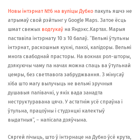
Новы інтэрнат №6 на вуліцы Дубко
пакуль яшчэ не
атрымаў свой рэйтынг у Google Maps. Затое ёсць
шмат свежых
водгукаў
на Яндэкс.Картах. Марыя
паставіла інтэрнату 10 з 10 балаў. “Вельмі ўтульны
інтэрнат, раскошныя кухні, пакоі, калідоры. Вельмі
многа свабоднай прасторы. На вокнах рол-шторы,
дзякуючы чаму па начах можна спаць ва ўтульнай
цемры, без светлавога забруджвання. З мінусаў
хіба што магу вылучыць не вельмі зручныя
душавыя палівачкі, у якіх вада занадта
неструктуравана цячэ. У астатнім усё спраўна і
ўтульна, працоўны і студэнцкі калектыў
выдатныя”, – напісала дзяўчына.
Сяргей лічыць, што ў інтэрнаце на Дубко ўсё крута,