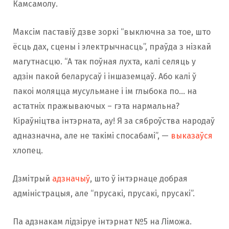
Камсамолу.
Максім паставіў дзве зоркі “выключна за тое, што
ёсць дах, сцены і электрычнасць”, праўда з нізкай
магутнасцю. “А так поўная лухта, калі селяць у
адзін пакой беларусаў і іншаземцаў. Або калі ў
пакоі моляцца мусульмане і ім глыбока по… на
астатніх пражываючых – гэта нармальна?
Кіраўніцтва інтэрната, ау! Я за сяброўства народаў
адназначна, але не такімі спосабамі”, —
выказаўся
хлопец.
Дзмітрый
адзначыў
, што ў інтэрнаце добрая
адміністрацыя, але “прусакі, прусакі, прусакі”.
Па адзнакам лідзіруе інтэрнат №5 на Ліможа.