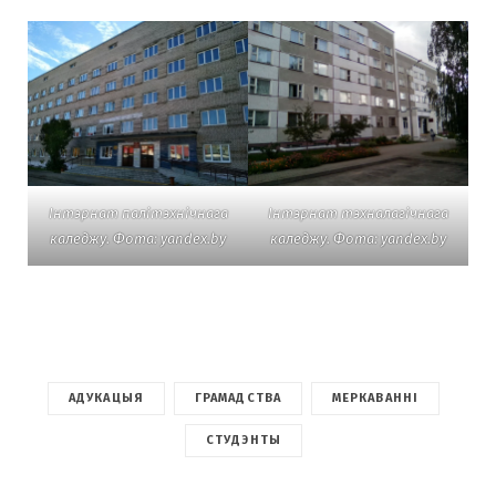
Інтэрнат палітэхнічнага
Інтэрнат тэхналагічнага
каледжу. Фота: yandex.by
каледжу. Фота: yandex.by
АДУКАЦЫЯ
ГРАМАДСТВА
МЕРКАВАННІ
СТУДЭНТЫ