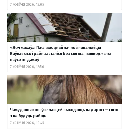
7 ЖНІЎНЯ 2026, 15:05
«Ноч жахаў». Пасля моцнай начной навальніцы
Ваўкавыск і раён засталіся без святла, пашкоджаны
паўсотні дамоў
7 ЖНІЎНЯ 2026, 12:56
Чаму дзікія коні ўсё часцей выходзяць на дарогі — і што
з імі будуць рабіць
7 ЖНІЎНЯ 2026, 10:45