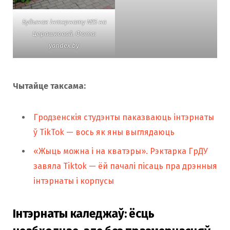
Будынак інтэрнату №5 на
Церашковай. Фота:
yandex.by
Чытайце таксама:
Гродзенскія студэнты паказваюць інтэрнаты
ў TikTok — вось як яны выглядаюць
«Жыць можна і на кватэры». Рэктарка ГрДУ
завяла Tiktok — ёй пачалі пісаць пра дрэнныя
інтэрнаты і корпусы
Інтэрнаты каледжаў: ёсць