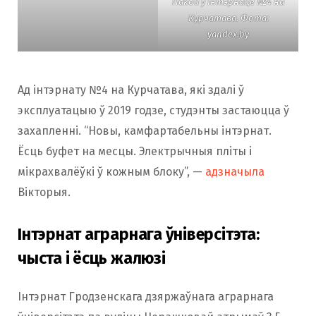
Пакой у інтэрнаце №4 на
Курчатава. Фота:
yandex.by
Ад інтэрнату №4 на Курчатава, які здалі ў
эксплуатацыю ў 2019 годзе, студэнты застаюцца ў
захапленні. “Новы, камфартабельны інтэрнат.
Ёсць буфет на месцы. Электрычныя пліты і
мікрахвалёўкі ў кожным блоку”, —
адзначыла
Вікторыя.
Інтэрнат аграрнага ўніверсітэта:
чыста і ёсць жалюзі
Інтэрнат Гродзенскага дзяржаўнага аграрнага