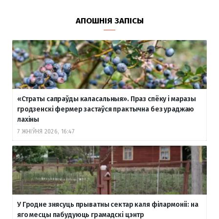
АПОШНІЯ ЗАПІСЫ
«Страты сапраўды каласальныя». Праз спёку і маразы
гродзенскі фермер застаўся практычна без ураджаю
лахіны
7 ЖНІЎНЯ 2026, 16:47
У Гродне знясуць прыватны сектар каля філармоніі: на
яго месцы пабудуюць грамадскі цэнтр