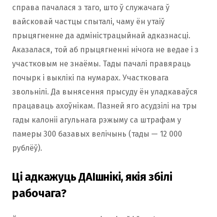
справа пачалася з таго, што ў служачага ў
вайсковай частцы спыталі, чаму ён утаіў
прыцягненне да адміністрацыйнай адказнасці.
Аказалася, той аб прыцягненні нічога не ведае і з
участковым не знаёмы. Тады пачалі правяраць
почырк і выклікі па нумарах. Участковага
звольнілі. Да вынясення прысуду ён уладкаваўся
працаваць ахоўнікам. Пазней яго асудзілі на тры
гады калоніі агульнага рэжыму са штрафам у
памеры 300 базавых велічынь (тады — 12 000
рублёў).
Ці адкажуць ДАІшнікі, якія збілі
рабочага?