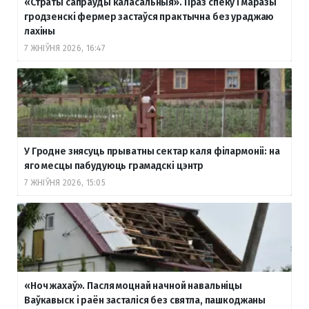
«Страты сапраўды каласальныя». Праз спёку і маразы
гродзенскі фермер застаўся практычна без ураджаю
лахіны
7 ЖНІЎНЯ 2026, 16:47
У Гродне знясуць прыватны сектар каля філармоніі: на
яго месцы пабудуюць грамадскі цэнтр
7 ЖНІЎНЯ 2026, 15:05
«Ноч жахаў». Пасля моцнай начной навальніцы
Ваўкавыск і раён засталіся без святла, пашкоджаны