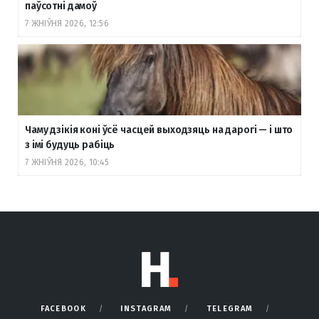
паўсотні дамоў
7 ЖНІЎНЯ 2026, 12:56
Чаму дзікія коні ўсё часцей выходзяць на дарогі — і што
з імі будуць рабіць
7 ЖНІЎНЯ 2026, 10:45
FACEBOOK
INSTAGRAM
TELEGRAM