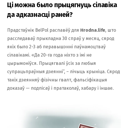
Ці можна было прыцягнуць сілавіка
да адказнасці раней?
Прадстаўнік BelPol распавёў для
Hrodna.life
, што
расследаваў прыкладна 30 спраў у месяц, сярод
якіх было 2-3 аб перавышэнні паўнамоцтваў
сілавікамі. «Да 20-га года ніхто з імі не
цырымоніўся. Прыцягвалі ўсіх за любыя
супрацьпраўныя дзеянні”, – лічыць крыніца. Сярод
такіх дзеянняў фізічны гвалт, фальсіфікацыя
доказаў — подпісаў і пратаколаў, хабару і іншае.