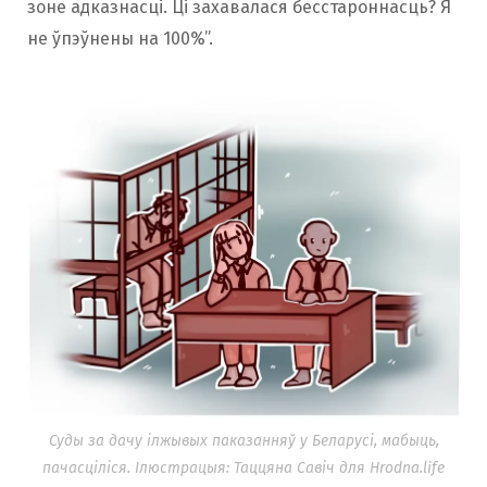
зоне адказнасці. Ці захавалася бесстароннасць? Я
не ўпэўнены на 100%”.
Суды за дачу ілжывых паказанняў у Беларусі, мабыць,
пачасціліся. Ілюстрацыя: Таццяна Савіч для Hrodna.life