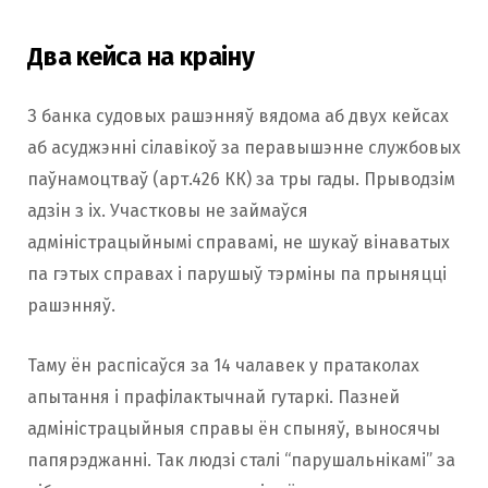
Два кейса на краіну
З банка судовых рашэнняў вядома аб двух кейсах
аб асуджэнні сілавікоў за перавышэнне службовых
паўнамоцтваў (арт.426 КК) за тры гады. Прыводзім
адзін з іх. Участковы не займаўся
адміністрацыйнымі справамі, не шукаў вінаватых
па гэтых справах і парушыў тэрміны па прыняцці
рашэнняў.
Таму ён распісаўся за 14 чалавек у пратаколах
апытання і прафілактычнай гутаркі. Пазней
адміністрацыйныя справы ён спыняў, выносячы
папярэджанні. Так людзі сталі “парушальнікамі” за