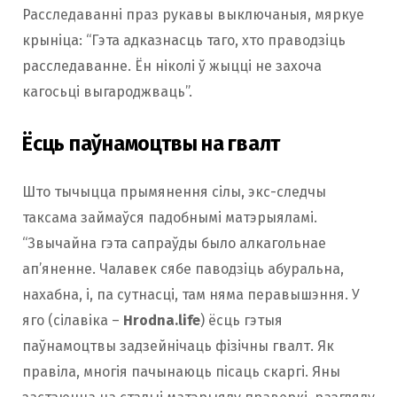
Расследаванні праз рукавы выключаныя, мяркуе
крыніца: “Гэта адказнасць таго, хто праводзіць
расследаванне. Ён ніколі ў жыцці не захоча
кагосьці выгароджваць”.
Ёсць паўнамоцтвы на гвалт
Што тычыцца прымянення сілы, экс-следчы
таксама займаўся падобнымі матэрыяламі.
“Звычайна гэта сапраўды было алкагольнае
ап’яненне. Чалавек сябе паводзіць абуральна,
нахабна, і, па сутнасці, там няма перавышэння. У
яго (сілавіка –
Hrodna.life
) ёсць гэтыя
паўнамоцтвы задзейнічаць фізічны гвалт. Як
правіла, многія пачынаюць пісаць скаргі. Яны