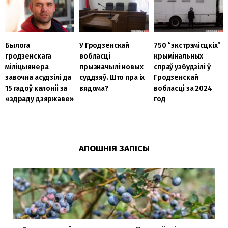
Былога
У Гродзенскай
750 “экстрэмісцкіх”
гродзенскага
вобласці
крымінальных
міліцыянера
прызначылі новых
спраў узбудзілі ў
завочна асудзілі да
суддзяў. Што пра іх
Гродзенскай
15 гадоў калоніі за
вядома?
вобласці за 2024
«здраду дзяржаве»
год
АПОШНІЯ ЗАПІСЫ