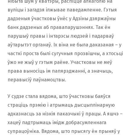
нібыта шум у кватэры, распіццё алкаголю на
вуліцы і загадзя ілжывае паведамленне. Гэтыя
дадзеныя ўчастковы ўнёс у Адзіны дзяржаўны
банк дадзеных аб правапарушэннях. Так ён
парушыў правы і інтарэсы людзей і падарваў
аўтарытэт органаў. Іх віна не была даказаная – у
часткі проста былі сугучныя прозвішчы, а хтосьці
ўжо не жыў у гэтым раёне. Участковы не меў
права выносіць ім папярэджанні, а значыць,
перавысіў паўнамоцтвы.
У судзе стала вядома, што ўчастковы баяўся
страціць прэмію і атрымаць дысцыплінарную
адказнасць за нізкія паказчыкі ў працы. А яшчэ –
хацеў падтрымаць імідж добрасумленнага
супрацоўніка. Вядома, што прысягу ён прыняў у