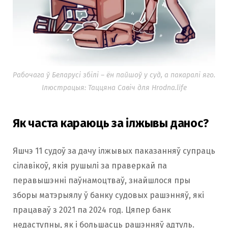
Рабочага ў Беларусі збілі – ён пайшоў у суд, а пакаралі яго.
Ілюстрацыя: Таццяна Савіч для Hrodna.life
Як часта караюць за ілжывы данос?
Яшчэ 11 судоў за дачу ілжывых паказанняў супраць
сілавікоў, якія рушылі за праверкай па
перавышэнні паўнамоцтваў, знайшлося пры
зборы матэрыялу ў банку судовых рашэнняў, які
працаваў з 2021 па 2024 год. Цяпер банк
недаступны, як і большасць рашэнняў адтуль.