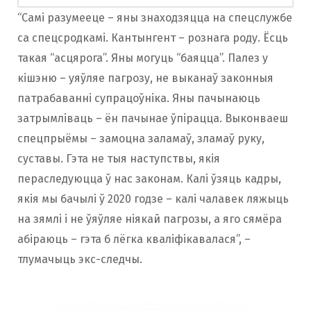
“Самі разумееце – яны знаходзяцца на спецслужбе
са спецсродкамі. Кантынгент – рознага роду. Ёсць
такая “асцярога”. Яны могуць “баяцца”. Палез у
кішэню – уяўляе пагрозу, не выканаў законныя
патрабаванні супрацоўніка. Яны пачынаюць
затрымліваць – ён пачынае ўпірацца. Выконваеш
спецпрыёмы – замоцна заламаў, зламаў руку,
суставы. Гэта не тыя наступствы, якія
пераследуюцца ў нас законам. Калі ўзяць кадры,
якія мы бачылі ў 2020 годзе – калі чалавек ляжыць
на зямлі і не ўяўляе ніякай пагрозы, а яго сямёра
абіраюць – гэта б лёгка кваліфікавалася”, –
тлумачыць экс-следчы.