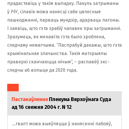
прадаставіць у такім выпадку. Пакуль затрыманы
ў ІЧУ, сілавік можа нанесці сабе цялесныя
пашкоджанні, парваць мундзір, адарваць пагоны.
І заявіць, што гэта зрабіў чалавек пры затрыманні.
Зразумець, як менавіта гэта было зроблена,
следчаму немагчыма. “Паспрабуй дакажы, што гэта
крымінальнае злачынства. Такія матэрыялы
праверкі сканчаюцца нічым”, – распавёў экс-
следчы аб вопыце да 2020 года.
Пастанаўленне
Пленума Вярхоўнага Суда
ад 16 снежня 2004 г. N 12
…гвалт можа выяўляцца ў нанясенні пабояў,