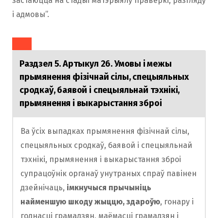
застаюцца на стадыі матэрыялу праверкі, разгляду
і адмовы”.
Раздзел 5. Артыкул 26. Умовы і межы
прымянення фізічнай сілы, спецыяльных
сродкаў, баявой і спецыяльнай тэхнікі,
прымянення і выкарыстання зброі
Ва ўсіх выпадках прымянення фізічнай сілы,
спецыяльных сродкаў, баявой і спецыяльнай
тэхнікі, прымянення і выкарыстання зброі
супрацоўнік органаў унутраных спраў павінен
дзейнічаць,
імкнучыся прычыніць
найменшую шкоду жыццю, здароўю
, гонару і
годнасці грамадзян, маёмасці грамадзян і