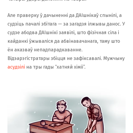
Але праверку ў дачыненні да ДАІшнікаў спынілі, а
судзіць пачалі збітага — за загадзя ілжывы данос. У
судзе абодва ДАІшнікі заявілі, што фізічная сіла і
кайданкі ўжываліся да абвінавачанага, таму што
ён аказваў непадпарадкаванне.
Відэарэгістратары збіцця не зафіксавалі. Мужчыну
асудзілі
на тры гады “хатняй хіміі”.