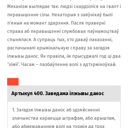
Механізм выглядае так: людзі скардзіліся на гвалт і
перавышэнне сілы. Некаторыя з заяўнікаў былі
п’яныя на момант здарэння. Пасля праверкі
справа аб перавышэнні службовых паўнамоцтваў
спынялася. А супраць тых, хто даваў паказанні,
распачыналі крымінальную справу за загадзя
ілжывы данос. Як правіла, ім прысуджалі год ці два
“хіміі”. Часам – пазбаўленне волі з адтэрміноўкай.
Артыкул 400. Заведама ілжывы данос
1. Загадзя ілжывы данос аб здзяйсненні
злачынства караецца штрафам, або арыштам,
або абмежаваннем волі на тэрмін да трох