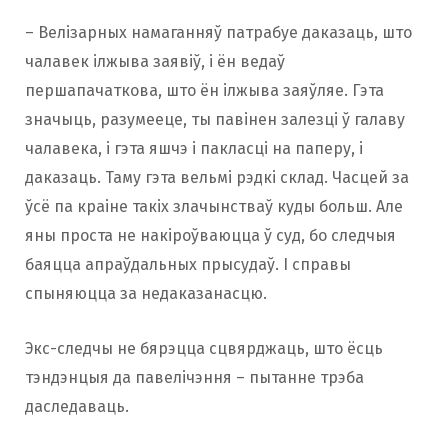
– Велізарных намаганняў патрабуе даказаць, што
чалавек ілжыва заявіў, і ён ведаў
першапачаткова, што ён ілжыва заяўляе. Гэта
значыць, разумееце, ты павінен залезці ў галаву
чалавека, і гэта яшчэ і пакласці на паперу, і
даказаць. Таму гэта вельмі рэдкі склад. Часцей за
ўсё па краіне такіх злачынстваў куды больш. Але
яны проста не накіроўваюцца ў суд, бо следчыя
баяцца апраўдальных прысудаў. І справы
спыняюцца за недаказанасцю.
Экс-следчы не бярэцца сцвярджаць, што ёсць
тэндэнцыя да павелічэння – пытанне трэба
даследаваць.