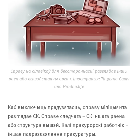
Справу на сілавікоў для бесстароннасці разглядае іншы
раён або вышэйстаячы орган. Ілюстрацыя: Таццяна Савіч
для Hrodna.life
Каб выключыць прадузятасць, справу міліцыянта
разглядае СК. Справe cледчага – СК іншага раёна
або структура вышэй. Калі пракурорскі работнік –
іншае падраздзяленне пракуратуры.