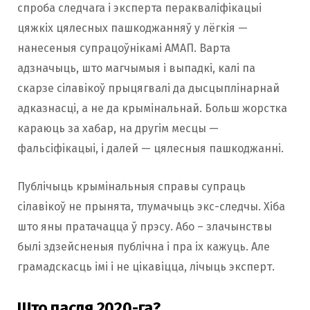
спроба следчага і эксперта перакваліфікацыі
цяжкіх цялесных пашкоджанняў у лёгкія —
нанесеныя супрацоўнікамі АМАП. Варта
адзначыць, што магчымыя і выпадкі, калі па
скарзе сілавікоў прыцягвалі да дысцыплінарнай
адказнасці, а не да крымінальнай. Больш жорстка
караюць за хабар, на другім месцы —
фальсіфікацыі, і далей — цялесныя пашкоджанні.
Публічыць крымінальныя справы супраць
сілавікоў не прынята, тлумачыць экс-следчы. Хіба
што яны пратачацца ў прэсу. Або – злачынствы
былі здзейсненыя публічна і пра іх кажуць. Але
грамадскасць імі і не цікавіцца, лічыць эксперт.
Што пасля 2020-га?