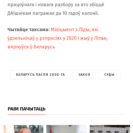
працоўнага і новага разбору за яго збіццё
ДАІшнікам пагражае да 10 гадоў калоніі.
Чытайце таксама:
Міліцыянт з Ліды, які
ўдзельнічаў у рэпрэсіях у 2020 і жыў у Літве,
вярнуўся ў Беларусь
БЕЛАРУСЬ ПАСЛЯ 2020-ГА
ЗАКОН
СУДЫ
РАІМ ПАЧЫТАЦЬ