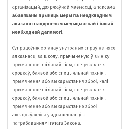
арганізацый, дзяржаўнай маёмасці, а таксама
абавязаны прыняць меры па неадкладным
аказанні пацярпелым медыцынскай і іншай
неабходнай дапамогі.
Супрацоўнік органаў унутраных спраў не нясе
адказнасці за шкоду, прычыненую ў выніку
прымянення фізічнай сілы, спецыяльных
сродкаў, баявой або спецыяльнай тэхнікі,
прымянення або выкарыстання зброі, калі
прымяненне фізічнай сілы, спецыяльных
сродкаў, баявой або спецыяльнай тэхнікі,
прымяненне або выкарыстанне зброі
ажыццяўляліся ў адпаведнасці з
патрабаваннямі гэтага Закона.