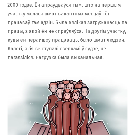
2000 годзе. Ён апраўдваўся тым, што на першым
участку мелася шмат вакантных месцаў і ён
працаваў там адзін. Была вялікая загружанасць па
працы, з якой ён не спраўляўся. На другім участку,
куды ён перайшоў працаваць, было шмат людзей.
Калегі, якія выступалі сведкамі ў судзе, не
пагадзіліся: нагрузка была выканальная.