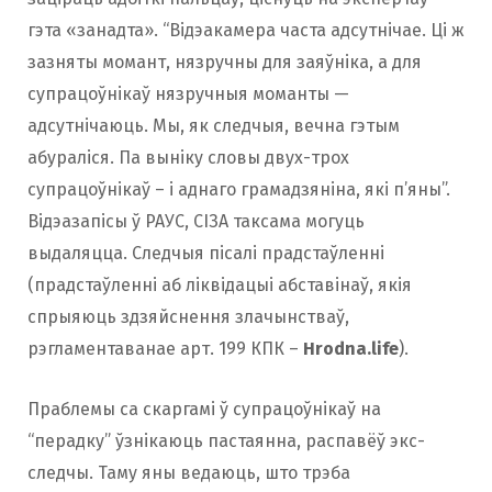
гэта «занадта». “Відэакамера часта адсутнічае. Ці ж
зазняты момант, нязручны для заяўніка, а для
супрацоўнікаў нязручныя моманты —
адсутнічаюць. Мы, як следчыя, вечна гэтым
абураліся. Па выніку словы двух-трох
супрацоўнікаў – і аднаго грамадзяніна, які п’яны”.
Відэазапісы ў РАУС, СІЗА таксама могуць
выдаляцца. Следчыя пісалі прадстаўленні
(прадстаўленні аб ліквідацыі абставінаў, якія
спрыяюць здзяйснення злачынстваў,
рэгламентаванае арт. 199 КПК –
Hrodna.life
).
Праблемы са скаргамі ў супрацоўнікаў на
“перадку” ўзнікаюць пастаянна, распавёў экс-
следчы. Таму яны ведаюць, што трэба