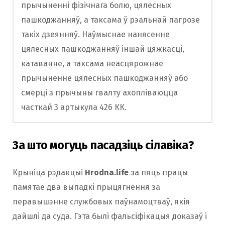
прычыненні фізічнага болю, цялесных
пашкоджанняў, а таксама ў рэальнай пагрозе
такіх дзеянняў. Наўмыснае нанясенне
цялесных пашкоджанняў іншай цяжкасці,
катаванне, а таксама неасцярожнае
прычыненне цялесных пашкоджанняў або
смерці з прычыны гвалту ахопліваюцца
часткай 3 артыкула 426 КК.
За што могуць пасадзіць сілавіка?
Крыніца рэдакцыі
Hrodna.life
за пяць працы
памятае два выпадкі прыцягнення за
перавышэнне службовых паўнамоцтваў, якія
дайшлі да суда. Гэта былі фальсіфікацыя доказаў і