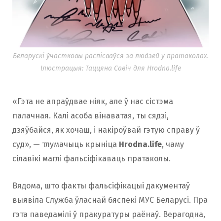
Беларускі ўчастковы распісваўся за людзей у пратаколах.
Ілюстрацыя: Таццяна Савіч для Hrodna.life
«Гэта не апраўдвае ніяк, але ў нас сістэма
палачная. Калі асоба вінаватая, ты сядзі,
дзяўбайся, як хочаш, і накіроўвай гэтую справу ў
суд», — тлумачыць крыніца
Hrodna.life
, чаму
сілавікі маглі фальсіфікаваць пратаколы.
Вядома, што факты фальсіфікацыі дакументаў
выявіла Служба ўласнай бяспекі МУС Беларусі. Пра
гэта паведамілі ў пракуратуры раёнаў. Верагодна,