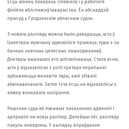
Ёсць шанец пакараць сілавікоў і ў рабочага
філіяла аблспажыўтаварыства. Ён абскардзіў
прысуд у Гродзенскім абласным судзе.
З новага разгляду можна было даведацца, што ў
ізалятары мужчыну адмовіліся прымаць туды з-за
бачных значных цялесных пашкоджанняў.
Доктары вырашылі яго шпіталізаваць. Стала ясна,
што ў відэазапісах з рэгістратара перапынкі
адбываюцца менавіта тады, калі збівалі
абвінавачанага. Затое гэта ёсць на відэазапісы з
камер вонкавага назірання.
Рашэнне суда аб ілжывых паказаннях адмянілі і
адправілі на новы разгляд. Далейшы лёс разгляду
пакуль невядомы. У выпадку апраўдання