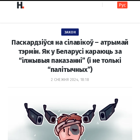
Рус
F
I
ЗАКОН
a
n
Паскардзіўся на сілавікоў – атрымай
тэрмін. Як у Беларусі караюць зa
“ілжывыя паказанні” (і не толькі
c
s
“палітычных”)
2 СНЕЖНЯ 2024, 18:18
e
t
b
a
o
g