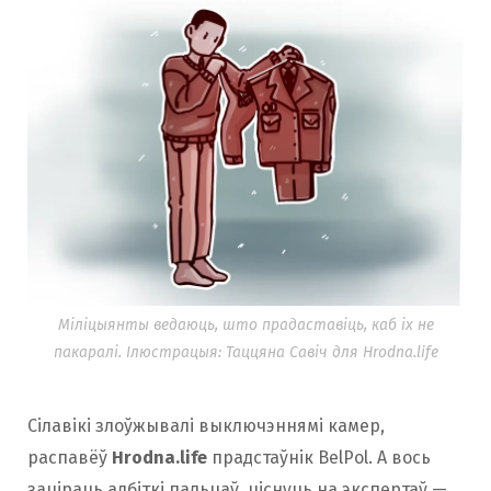
Міліцыянты ведаюць, што прадаставіць, каб іх не
пакаралі. Ілюстрацыя: Таццяна Савіч для Hrodna.life
Сілавікі злоўжывалі выключэннямі камер,
распавёў
Hrodna.life
прадстаўнік BelPol. А вось
заціраць адбіткі пальцаў, ціснуць на экспертаў —