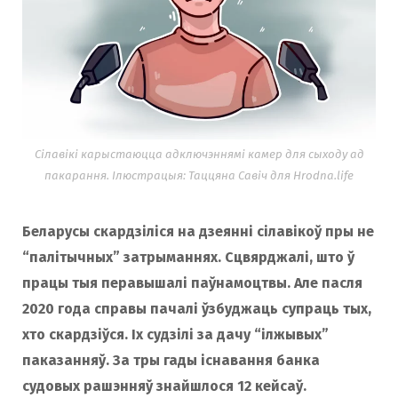
o
r
k
a
m
Сілавікі карыстаюцца адключэннямі камер для сыходу ад
пакарання. Ілюстрацыя: Таццяна Савіч для Hrodna.life
Беларусы скардзіліся на дзеянні сілавікоў пры не
“палітычных” затрыманнях. Сцвярджалі, што ў
працы тыя перавышалі паўнамоцтвы. Але пасля
2020 года справы пачалі ўзбуджаць супраць тых,
хто скардзіўся. Іх судзілі за дачу “ілжывых”
паказанняў. За тры гады існавання банка
судовых рашэнняў знайшлося 12 кейсаў.