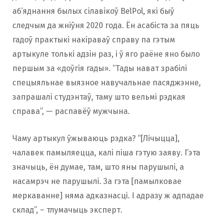
аб’яднання былых сілавікоў BelPol, які быў
следчым да жніўня 2020 года. Ён асабіста за пяць
гадоў практыкі накіраваў справу па гэтым
артыкуле толькі адзін раз, і ў яго раёне яно было
першым за «доўгія гады». “Тады нават зрабілі
спецыяльнае выязное навучальнае пасяджэнне,
запрашалі студэнтаў, таму што вельмі рэдкая
справа”, — распавёў мужчына.
Чаму артыкул ўжываюць рэдка? “[Лічыцца],
чалавек памыляецца, калі піша гэтую заяву. Гэта
значыць, ён думае, там, што яны парушылі, а
насамрэч не парушылі. За гэта [памылковае
меркаванне] няма адказнасці. І адразу ж адпадае
склад”, – тлумачыць эксперт.