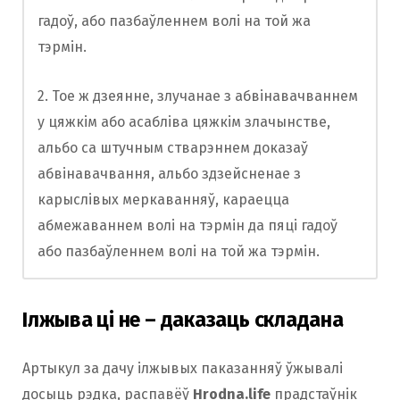
гадоў, або пазбаўленнем волі на той жа
тэрмін.
2. Тое ж дзеянне, злучанае з абвінавачваннем
у цяжкім або асабліва цяжкім злачынстве,
альбо са штучным стварэннем доказаў
абвінавачвання, альбо здзейсненае з
карыслівых меркаванняў, караецца
абмежаваннем волі на тэрмін да пяці гадоў
або пазбаўленнем волі на той жа тэрмін.
Ілжыва ці не
– даказаць складана
Артыкул за дачу ілжывых паказанняў ўжывалі
досыць рэдка, распавёў
Hrodna.life
прадстаўнік