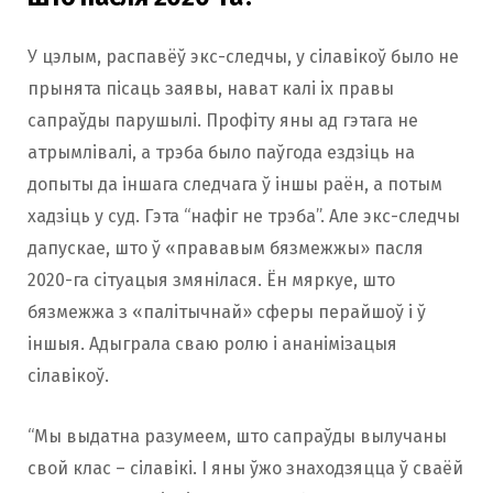
У цэлым, распавёў экс-следчы, у сілавікоў было не
прынята пісаць заявы, нават калі іх правы
сапраўды парушылі. Профіту яны ад гэтага не
атрымлівалі, а трэба было паўгода ездзіць на
допыты да іншага следчага ў іншы раён, а потым
хадзіць у суд. Гэта “нафіг не трэба”. Але экс-следчы
дапускае, што ў «прававым бязмежжы» пасля
2020-га сітуацыя змянілася. Ён мяркуе, што
бязмежжа з «палітычнай» сферы перайшоў і ў
іншыя. Адыграла сваю ролю і ананімізацыя
сілавікоў.
“Мы выдатна разумеем, што сапраўды вылучаны
свой клас – сілавікі. І яны ўжо знаходзяцца ў сваёй