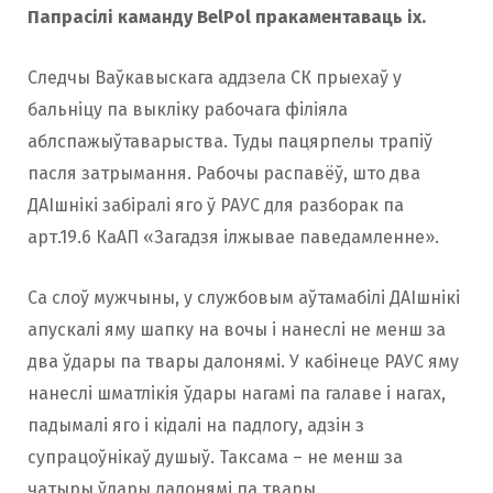
Папрасілі каманду BelPol пракаментаваць іх.
Следчы Ваўкавыскага аддзела СК прыехаў у
бальніцу па выкліку рабочага філіяла
аблспажыўтаварыства. Туды пацярпелы трапіў
пасля затрымання. Рабочы распавёў, што два
ДАІшнікі забіралі яго ў РАУС для разборак па
арт.19.6 КаАП «Загадзя ілжывае паведамленне».
Са слоў мужчыны, у службовым аўтамабілі ДАІшнікі
апускалі яму шапку на вочы і нанеслі не менш за
два ўдары па твары далонямі. У кабінеце РАУС яму
нанеслі шматлікія ўдары нагамі па галаве і нагах,
падымалі яго і кідалі на падлогу, адзін з
супрацоўнікаў душыў. Таксама – не менш за
чатыры ўдары далонямі па твары.