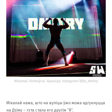
Мікалай Лапкоўскі. Крыніца: Instagram/bfte_dmitry
Мікалай кажа, што на вуліцы ўжо можа адгукнуцца
на Дзіму – гэта стала яго другім “Я”.