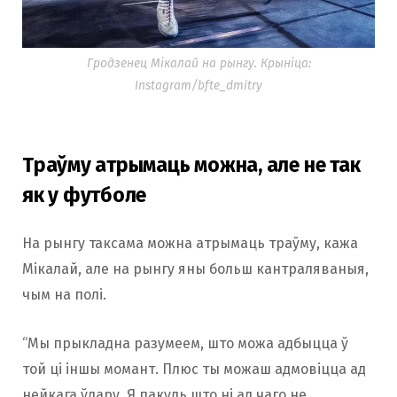
Гродзенец Мікалай на рынгу. Крыніца:
Instagram/bfte_dmitry
Траўму атрымаць можна, але не так
як у футболе
На рынгу таксама можна атрымаць траўму, кажа
Мікалай, але на рынгу яны больш кантраляваныя,
чым на полі.
“Мы прыкладна разумеем, што можа адбыцца ў
той ці іншы момант. Плюс ты можаш адмовіцца ад
нейкага ўдару. Я пакуль што ні ад чаго не