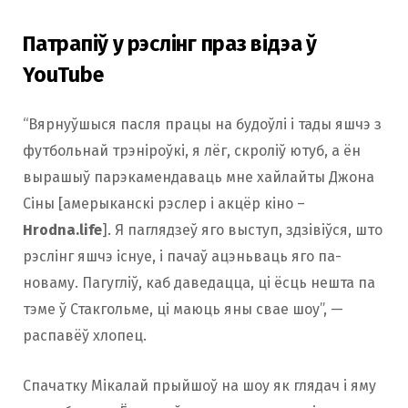
Патрапіў у рэслінг праз відэа ў
YouTube
“Вярнуўшыся пасля працы на будоўлі і тады яшчэ з
футбольнай трэніроўкі, я лёг, скроліў ютуб, а ён
вырашыў парэкамендаваць мне хайлайты Джона
Сіны [амерыканскі рэслер і акцёр кіно –
Hrodna.life
]. Я паглядзеў яго выступ, здзівіўся, што
рэслінг яшчэ існуе, і пачаў ацэньваць яго па-
новаму. Пагугліў, каб даведацца, ці ёсць нешта па
тэме ў Стакгольме, ці маюць яны свае шоу”, —
распавёў хлопец.
Спачатку Мікалай прыйшоў на шоу як глядач і яму