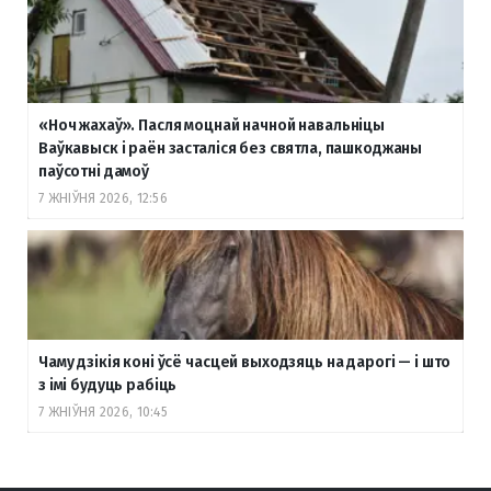
«Ноч жахаў». Пасля моцнай начной навальніцы
Ваўкавыск і раён засталіся без святла, пашкоджаны
паўсотні дамоў
7 ЖНІЎНЯ 2026, 12:56
Чаму дзікія коні ўсё часцей выходзяць на дарогі — і што
з імі будуць рабіць
7 ЖНІЎНЯ 2026, 10:45