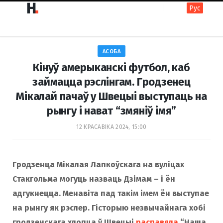
Рус
F
I
АСОБА
a
n
Кінуў амерыканскі футбол, каб
займацца рэслінгам. Гродзенец
Мікалай пачаў у Швецыі выступаць на
c
s
рынгу і нават “змяніў імя”
12 КРАСАВІКА 2024, 15:00
e
t
Гродзенца Мікалая Лапкоўскага на вуліцах
b
a
Стакгольма могуць назваць Дзімам – і ён
адгукнецца. Менавіта пад такім імем ён выступае
o
g
на рынгу як рэслер. Гісторыю незвычайнага хобі
гродзенскага хлопца ў Швецыі
распавяла
“Наша