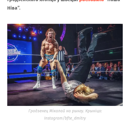
o
r
Ніва”.
k
a
m
Гродзенец Мікалай на рынгу. Крыніца:
Instagram/bfte_dmitry