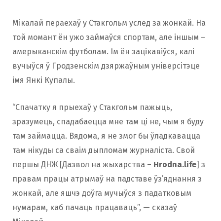
Мікалай пераехаў у Стакгольм услед за жонкай. На
той момант ён ужо займаўся спортам, але іншым –
амерыканскім футболам. Ім ён зацікавіўся, калі
вучыўся ў Гродзенскім дзяржаўным універсітэце
імя Янкі Купалы.
“Спачатку я прыехаў у Стакгольм пажыць,
зразумець, спадабаецца мне там ці не, чым я буду
там займацца. Вядома, я не змог бы ўладкавацца
там нікуды са сваім дыпломам журналіста. Свой
першы ДНЖ [Дазвол на жыхарства –
Hrodna.life
] з
правам працы атрымаў на падставе ўз’яднання з
жонкай, але яшчэ доўга мучыўся з падатковым
нумарам, каб пачаць працаваць”, — сказаў