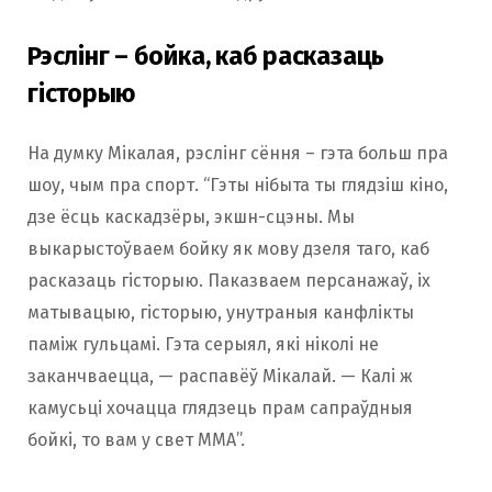
Рэслінг – бойка, каб расказаць
гісторыю
На думку Мікалая, рэслінг сёння – гэта больш пра
шоу, чым пра спорт. “Гэты нібыта ты глядзіш кіно,
дзе ёсць каскадзёры, экшн-сцэны. Мы
выкарыстоўваем бойку як мову дзеля таго, каб
расказаць гісторыю. Паказваем персанажаў, іх
матывацыю, гісторыю, унутраныя канфлікты
паміж гульцамі. Гэта серыял, які ніколі не
заканчваецца, — распавёў Мікалай. — Калі ж
камусьці хочацца глядзець прам сапраўдныя
бойкі, то вам у свет ММА”.