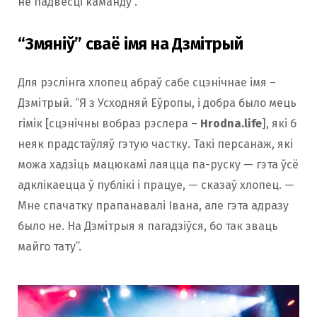
не падвесці каманду”.
“Змяніў” сваё імя на Дзмітрый
Для рэслінга хлопец абраў сабе сцэнічнае імя –
Дзмітрый. “Я з Усходняй Еўропы, і добра было мець
гімік [cцэнічны вобраз рэслера –
Hrodna.life
], які б
неяк прадстаўляў гэтую частку. Такі персанаж, які
можа хадзіць мацюкамі лаяцца па-руску — гэта ўсё
адклікаецца ў публікі і працуе, — сказаў хлопец. —
Мне спачатку прапанавалі Івана, але гэта адразу
было не. На Дзмітрыя я пагадзіўся, бо так зваць
майго тату”.