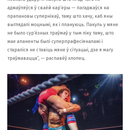
адмаўляўся ў сваёй кар’еры — пагаджаўся на
прапановы супернікаў, таму што хачу, каб яны
выглядалі моцнымі, як і плануюць. Пакуль у мяне
не было сур’ёзных траўмаў у тым ліку таму, што
мае апаненты былі суперпрафесіяналамі і
стараліся не ставіць мяне ў сітуацыі, дзе я магу
траўмавацца”, — распавёў хлопец.