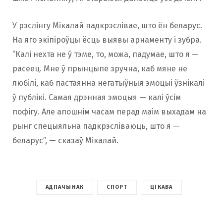
У рэслінгу Мікалай падкрэслівае, што ён беларус.
На яго экіпіроўцы ёсць выявы арнаменту і зубра.
“Калі нехта не ў тэме, то, можа, падумае, што я —
расеец. Мне ў прынцыпе зручна, каб мяне не
любілі, каб пастаянна негатыўныя эмоцыі ўзнікалі
ў публікі. Самая дрэнная эмоцыя — калі ўсім
пофігу. Але апошнім часам перад маім выхадам на
рынг спецыяльна падкрэсліваюць, што я —
беларус”, — сказаў Мікалай.
АДПАЧЫНАК
СПОРТ
ЦІКАВА