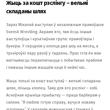
Жыць за кошт рэслінгу – вельмі
складаны шлях
Зараз Мікалай выступае ў незалежным прамоўшне
Svensk Wrestling. Акрамя яго, там ёсць іншыя
выступоўцы і крэатыўная група: прамоўтары і
букеры. У сярэднім у хлопца два шоу на месяц, а
трэніроўкі пару разоў у тыдзень. Праз гэта ён мае
магчымасць пераключыцца з побытавых праблем
і пажыць іншым жыццём хаця б нейкі час.
Жыць толькі за кошт выступаў – вельмі складаны
шлях, лічыць хлопец. Таму для яго рэслінг – хобі.
Асноўная крыніца прыбытку — праца барберам у
салоне. “Я люблю гэтую справу, вучуся новаму
штодзень”. У сярэднім мужчынская стрыжка ў