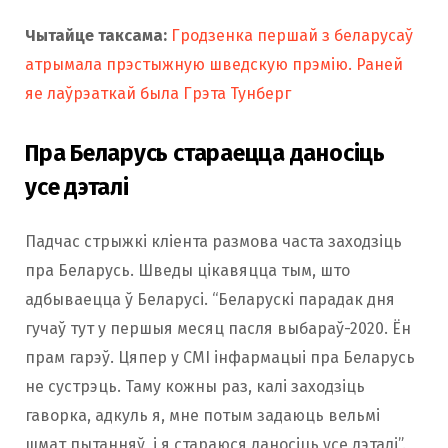
Чытайце таксама:
Гродзенка першай з беларусаў
атрымала прэстыжную шведскую прэмію. Раней
яе лаўрэаткай была Грэта Тунберг
Пра Беларусь стараецца даносіць
усе дэталі
Падчас стрыжкі кліента размова часта заходзіць
пра Беларусь. Шведы цікавяцца тым, што
адбываецца ў Беларусі. “Беларускі парадак дня
гучаў тут у першыя месяц пасля выбараў-2020. Ён
прам гарэў. Цяпер у СМІ інфармацыі пра Беларусь
не сустрэць. Таму кожны раз, калі заходзіць
гаворка, адкуль я, мне потым задаюць вельмі
шмат пытанняў, і я стараюся даносіць усе дэталі”.