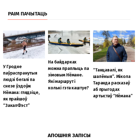
РАІМ ПАЧЫТАЦЬ
На байдарках
У Гродне
можна праплыць па
“Танцавалі, як
паўраспранутыя
зімовым Нёмане.
шалёныя”. Мікола
людзі бегалі па
Які маршрут і
Таранда расказаў
снезе ўздоўж
колькі гэта каштуе?
аб прыгодах
Нёмана: глядзіце,
артыстаў “Нёмана”
як прайшоў
“ЗакалФэст”
АПОШНІЯ ЗАПІСЫ