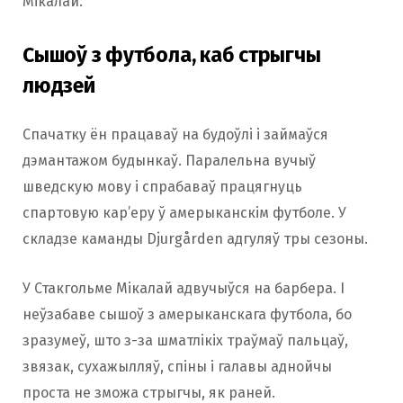
Мікалай.
Сышоў з футбола, каб стрыгчы
людзей
Спачатку ён працаваў на будоўлі і займаўся
дэмантажом будынкаў. Паралельна вучыў
шведскую мову і спрабаваў працягнуць
спартовую кар’еру ў амерыканскім футболе. У
складзе каманды Djurgården адгуляў тры сезоны.
У Стакгольме Мікалай адвучыўся на барбера. І
неўзабаве сышоў з амерыканскага футбола, бо
зразумеў, што з-за шматлікіх траўмаў пальцаў,
звязак, сухажылляў, спіны і галавы аднойчы
проста не зможа стрыгчы, як раней.