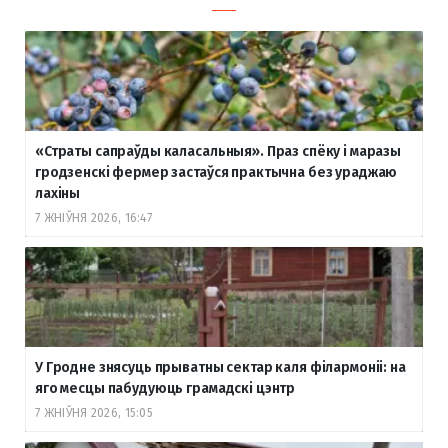
«Страты сапраўды каласальныя». Праз спёку і маразы
гродзенскі фермер застаўся практычна без ураджаю
лахіны
7 ЖНІЎНЯ 2026, 16:47
У Гродне знясуць прыватны сектар каля філармоніі: на
яго месцы пабудуюць грамадскі цэнтр
7 ЖНІЎНЯ 2026, 15:05