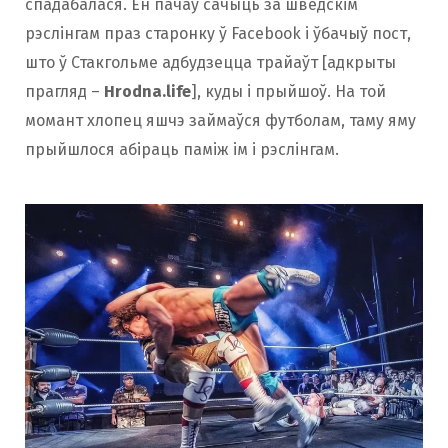
спадабалася. Ён пачаў сачыць за шведскім
рэслінгам праз старонку ў Facebook і ўбачыў пост,
што ў Стакгольме адбудзецца трайаўт [адкрыты
прагляд –
Hrodna.life
], куды і прыйшоў. На той
момант хлопец яшчэ займаўся футболам, таму яму
прыйшлося абіраць паміж ім і рэслінгам.