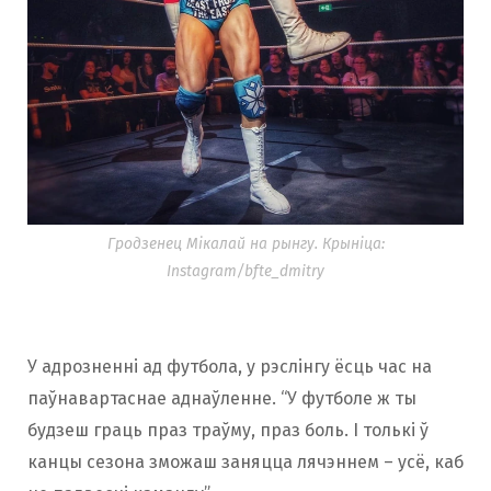
Гродзенец Мікалай на рынгу. Крыніца:
Instagram/bfte_dmitry
У адрозненні ад футбола, у рэслінгу ёсць час на
паўнавартаснае аднаўленне. “У футболе ж ты
будзеш граць праз траўму, праз боль. І толькі ў
канцы сезона зможаш заняцца лячэннем – усё, каб