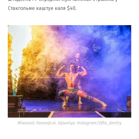
Стакгольме каштуе каля $40.
Мікалай Лапкоўскі. Крыніца: Instagram/bfte_dmitry