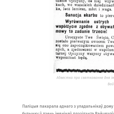
Абвестка пра святкаванне дня і
Вай
Паліцыя пакарала аднаго з уладальнікаў дому 
будынку ў дзень імянінаў прэзідэнта Вайцяхоўс