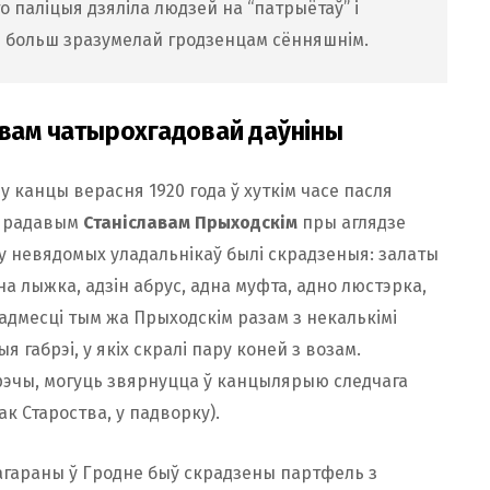
што паліцыя дзяліла людзей на “патрыётаў” і
э больш зразумелай гродзенцам сённяшнім.
твам чатырохгадовай даўніны
у канцы верасня 1920 года ў хуткім часе пасля
м радавым
Станіславам Прыходскім
пры аглядзе
 у невядомых уладальнікаў былі скрадзеныя: залаты
на лыжка, адзін абрус, адна муфта, адно люстэрка,
радмесці тым жа Прыходскім разам з некалькімі
габрэі, у якіх скралі пару коней з возам.
 рэчы, могуць звярнуцца ў канцылярыю следчага
ак Староства, у падворку).
Загараны ў Гродне быў скрадзены партфель з