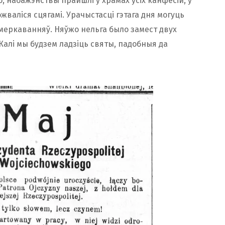
, набажэнствы прайшлі ў храмах усіх канфесій, у
жваліся сцягамі. Урачыстасці гэтага дня могуць
меркаванняў. Няўжо нельга было замест двух
Калі мы будзем ладзіць святы, падобныя да