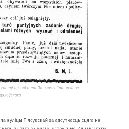
мянінаў прэзідэнта Польшчы Станіслава
цяхоўскага
па вуліцы Пілсудскай за адсутнасць сцяга на
кага, як таго вымагае інструкцыя. Аднак у гэты