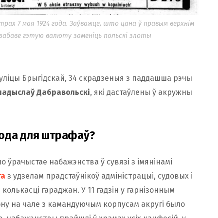
рах 7 мая 1924 года. Заўважце, што цана ў правым верхнім
ўзабаве гэтую валюту заменіць польскі злоты
уліцы Брыгідскай, 34 скрадзеныя з паддашша рэчы
ладыслаў Дабравольскі
, які дастаўлены ў акружны
агода для штрафаў?
о ўрачыстае набажэнства ў сувязі з імянінамі
га
з удзелам прадстаўнікоў адміністрацыі, судовых і
колькасці гараджан. У 11 гадзін у гарнізонным
ону на чале з камандуючым корпусам акругі было