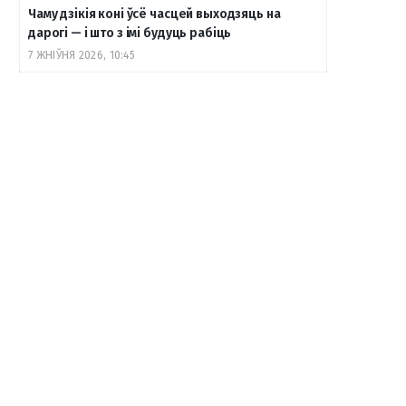
Чаму дзікія коні ўсё часцей выходзяць на
дарогі — і што з імі будуць рабіць
7 ЖНІЎНЯ 2026, 10:45