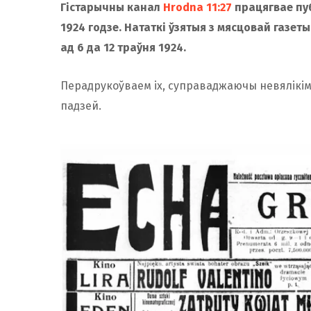
Гістарычны канал
Hrodna 11:27
працягвае пу
1924 годзе. Нататкі ўзятыя з мясцовай газет
ад 6 да 12 траўня 1924.
Перадрукоўваем іх, суправаджаючы невялікім
падзей.