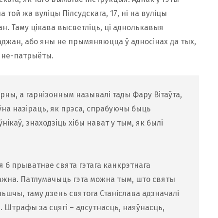
 той жа вуліцы Пілсудскага, 17, ні на вуліцы
ан. Таму цікава высветліць, ці аднолькавыя
раджан, або яны не прымяняюцца ў адносінах да тых,
зяне-патрыёты.
рны, а гарнізонным называлі тады Фару Вітаўта,
аўна назіраць, як прэса, спрабуючы быць
ікаў, знаходзіць хібы нават у тым, як былі
ся б прыватнае свята гэтага канкрэтнага
ажна. Патлумачыць гэта можна тым, што святы
льшчы, таму дзень святога Станіслава адзначалі
ш. Штрафы за сцягі – адсутнасць, наяўнасць,