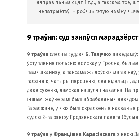
няправільныя сцягі і г.д., а таксама тое, 
“непатрыётаў” – робяць гэтую навіну яшч
9 траўня: суд заняўся марадзёрс
9 траўня
следчы суддзя
Б. Талучко
паведаміў: 
ўступлення польскіх войскаў у Гродна, былы
памяшканняў, а таксама жыдоўскіх магазінаў,
гадзіннік, чатыры пярсцёнкі, два відэльцы, ад
дзве сукенкі, дамская кашуля і навалка. На п
іншымі жаўнерамі былі абрабаваныя невядомыя 
Гараджане, у якіх былі скрадзеныя названыя
суддзі 2-га рэвіру Гродзенскага павета (будын
9 траўня
ў
Францішка Карасінскага
з вёскі 