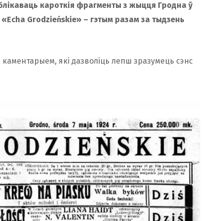
блікаваць кароткія фрагменты з жыцця Гродна ў
ы «Echa Grodzieńskie» – гэтым разам за тыдзень
 каментарыем, які дазволіць лепш зразумець сэнс