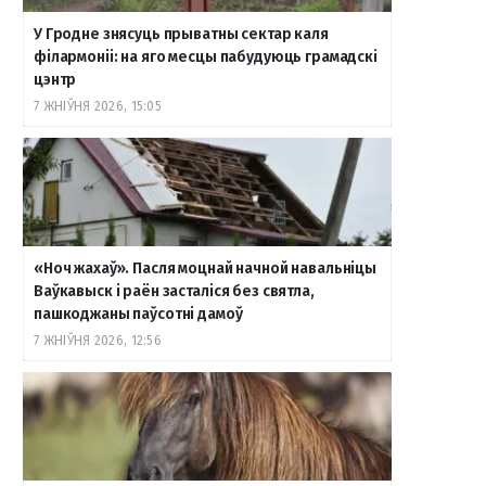
У Гродне знясуць прыватны сектар каля
o
r
a
e
к
філармоніі: на яго месцы пабудуюць грамадскі
цэнтр
7 ЖНІЎНЯ 2026, 15:05
k
a
m
т
m
е
«Ноч жахаў». Пасля моцнай начной навальніцы
Ваўкавыск і раён засталіся без святла,
пашкоджаны паўсотні дамоў
7 ЖНІЎНЯ 2026, 12:56