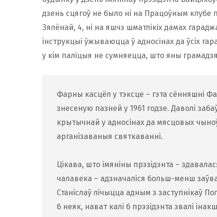
дзень сцягоў не было ні на Працоўным клубе па
Зялёнай, 4, ні на яшчэ шматлікіх дамах гарадж
інструкцыі ўжываюцца ў адносінах да ўсіх га
у кім паліцыя не сумняецца, што яны грамад
Фарны касцёл у тэксце – гэта сённяшні Фа
знесеную пазней у 1961 годзе. Даволі заб
крытычнай у адносінах да мясцовых чыноўн
арганізаваныя святкаванні.
Цікава, што імяніны прэзідэнта – здавала
чалавека – адзначаліся больш-менш заўв
Станіслаў лічыцца адным з заступнікаў По
б неяк, нават калі б прэзідэнта звалі інак