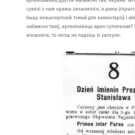
арганізавана другое набажэнства. Акрамя таго
сувязі з чым крамы зачыняліся, а дамы ўпрыго
быць невычэрпнай тэмай для каментароў і аб
набажэнстваў, арганізаваць адно супольнае? 
апошняга, то лепш не ладзіць іх увогуле.