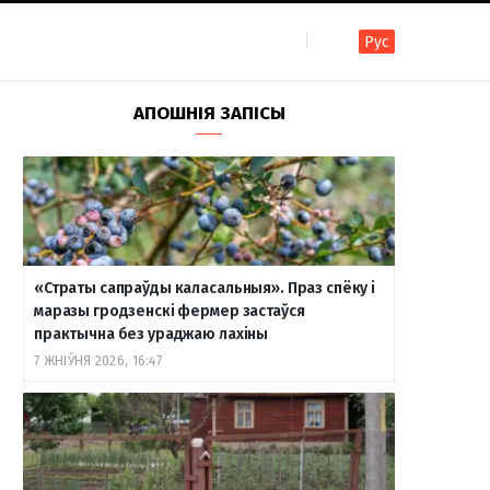
Рус
F
I
T
R
Y
В
АПОШНІЯ ЗАПІСЫ
a
n
e
S
o
к
c
s
l
S
u
о
«Страты сапраўды каласальныя». Праз спёку і
e
t
e
T
н
маразы гродзенскі фермер застаўся
практычна без ураджаю лахіны
7 ЖНІЎНЯ 2026, 16:47
b
a
g
u
т
o
g
r
b
а