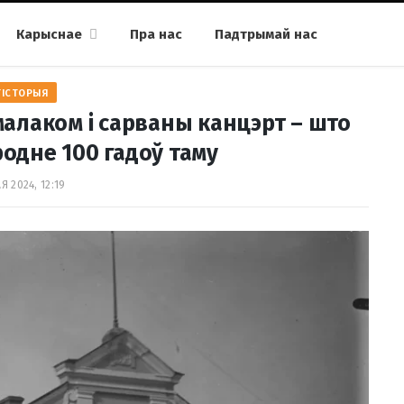
Карыснае
Пра нас
Падтрымай нас
ГІСТОРЫЯ
малаком і сарваны канцэрт – што
одне 100 гадоў таму
Я 2024, 12:19