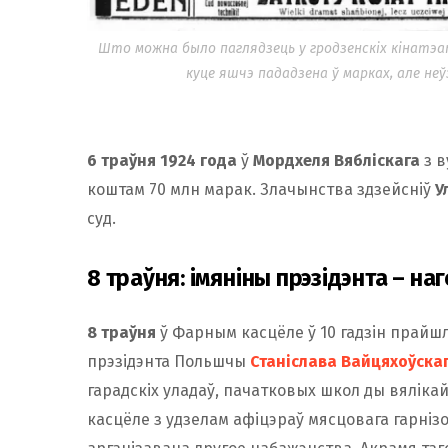
Што можна было паглядзець у гродзенскіх кінатэат
куце яшчэ пададзена ў марках, але не
6 траўня 1924 года
ў
Мордхеля Вябліскага
з в
коштам 70 млн марак. Злачынства здзейсніў
У
суд.
8 траўня: імяніны прэзідэнта – н
8 траўня
ў Фарным касцёле ў 10 гадзін прайшл
прэзідэнта Польшчы
Станіслава Вайцяхоўска
гарадскіх уладаў, пачатковых школ ды вялікай 
касцёле з удзелам афіцэраў мясцовага гарніз