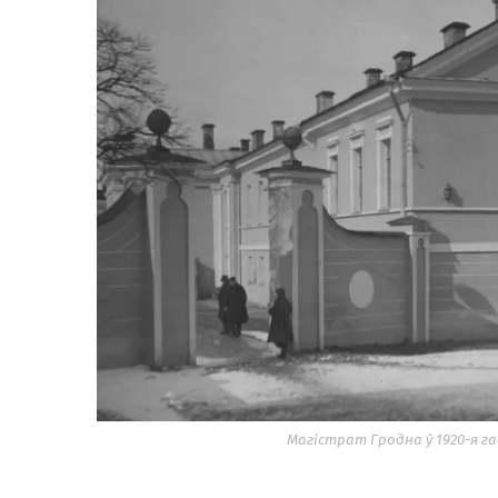
Магістрат Гродна ў 1920-я г