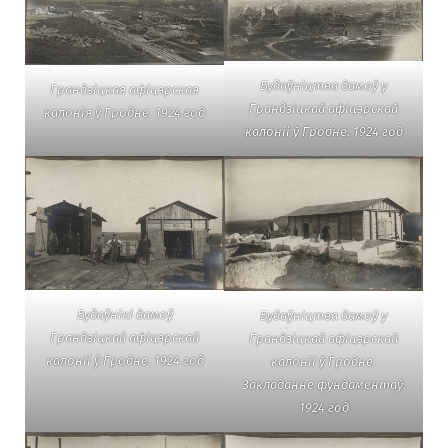
Будаўніцтва дамоў у
Грандзіцкая афіцэрская
Грандзіцкай афіцэрскай
калонія ў Гродне. 1924 год
калоніі ў Гродне. 1924 год
Будаўнікі дамоў
Будаўніцтва дамоў у
Грандзіцкай афіцэрскай
Грандзіцкай афіцэрскай
калоніі ў Гродне. 1924 год
калоніі ў Гродне.
Закладанне фундаментаў.
1924 год