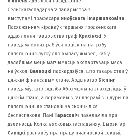
6 ліпеня
адбылося пасяджэнне
Сельскагаспадарчага таварыства з
выступамі прафесара
Яноўскага
і
Маршалковіча
.
Пасяджэннем кіраваў старшыня гродзенскага
аддзялення таварыства граф
Красінскі
. У
паведамленнях рабіўся націск на патрэбу
паляпшэння лугоў для выпасу жывёл, каб у
далейшым мець магчымасць экспартаваць мяса
на ўсход.
Валвоцкі
паскардзіўся, што таварыства ў
цяжкім фінансавым стане. Ардынатар
Біспінг
паведаміў, што сядзіба Абрэмшчына знаходзіцца ў
цяжкім стане, а перамовы з гандлярамі з Індуры па
паляпшэнні яе становішча скончыліся
беспаспяхова. Пані
Тарасовіч
паведаміла пра
дзейнасць Колка вясковых гаспадыняў. Дырэктар
Савіцкі
распавёў пра працу пчалярскай секцыі,