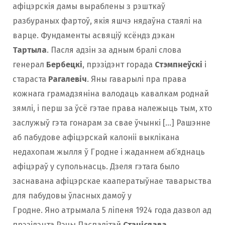
афіцэрскія дамы выраблены з рэшткаў
разбураных фартоў, якія яшчэ нядаўна стаялі на
варце. Фундаменты асвяціў ксёндз дэкан
Тартыла
. Пасля адзін за адным бралі слова
генерал
Бербецкі
, прэзідэнт горада
Стэмпнеўскі
і
стараста
Рагалевіч
. Яны гаварылі пра права
кожнага грамадзяніна валодаць кавалкам роднай
зямлі, і перш за ўсё гэтае права належыць тым, хто
заслужыў гэта гонарам за свае ўчынкі […] Рашэнне
аб пабудове афіцэрскай калоніі выклікана
недахопам жылля ў Гродне і жаданнем аб’яднаць
афіцэраў у супольнасць. Дзеля гэтага было
заснавана афіцэрскае кааператыўнае таварыства
для пабудовы ўласных дамоў у
Гродне. Яно атрымала 5 ліпеня 1924 года дазвол ад
прэзідэнта Рэчы Паспалітай
Станіслава