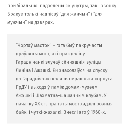
прыбіральню, падзелены як унутры, так і звонку.
Бракуе толькі надпісаў “для жанчын” і “для
мужчын” на дзвярах.
“Чортаў масток” – гэта быў пакручасты
драўляны мост, які праз даліну
Гараднічанкі злучаў сённяшнія вуліцы
Леніна і Ажэшкі. Ён знаходзіўся на спуску
да Гараднічанкі каля цяперашняга корпуса
ГрДУ і выходзіў паміж домам-музеем
Ажэшкі і Шахматна-шашачным клубам. У
пачатку XX ст. пра гэты мост хадзілі розныя
байкі і чуткі-жахалкі. Знеслі яго ў 1960-х.