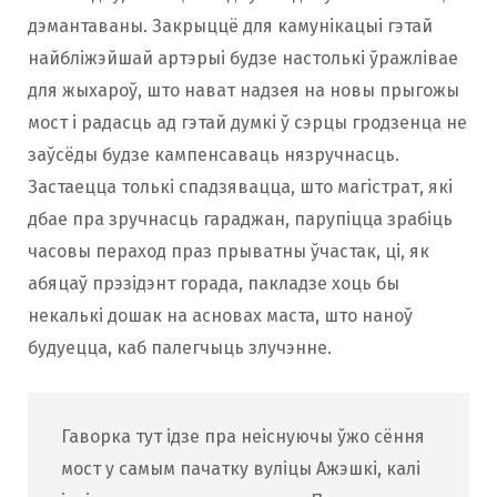
дэмантаваны. Закрыццё для камунікацыі гэтай
найбліжэйшай артэрыі будзе настолькі ўражлівае
для жыхароў, што нават надзея на новы прыгожы
мост і радасць ад гэтай думкі ў сэрцы гродзенца не
заўсёды будзе кампенсаваць нязручнасць.
Застаецца толькі спадзявацца, што магістрат, які
дбае пра зручнасць гараджан, парупіцца зрабіць
часовы пераход праз прыватны ўчастак, ці, як
абяцаў прэзідэнт горада, пакладзе хоць бы
некалькі дошак на асновах маста, што наноў
будуецца, каб палегчыць злучэнне.
Гаворка тут ідзе пра неіснуючы ўжо сёння
мост у самым пачатку вуліцы Ажэшкі, калі