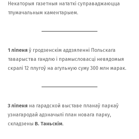
Некаторыя газетныя нататкі суправаджаюцца
тлумачальным каментарыем.
1 ліпеня
ў гродзенскім аддзяленні Польскага
таварыства гандлю і прамысловасці невядомыя
скралі 12 плугоў на агульную суму 300 млн марак.
3 ліпеня
на гарадской выставе планаў паркаў
узнагародай адзначылі план новага парку,
складзены
В. Таньскім
.