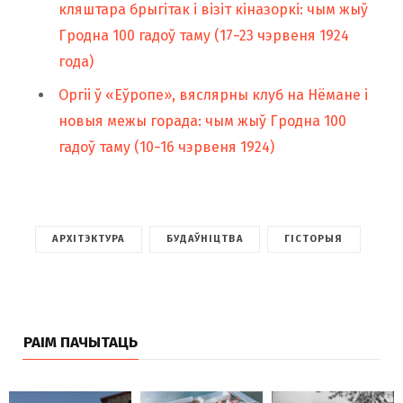
кляштара брыгітак і візіт кіназоркі: чым жыў
Гродна 100 гадоў таму (17−23 чэрвеня 1924
года)
Оргіі ў «Еўропе», вяслярны клуб на Нёмане і
новыя межы горада: чым жыў Гродна 100
гадоў таму (10−16 чэрвеня 1924)
АРХІТЭКТУРА
БУДАЎНІЦТВА
ГІСТОРЫЯ
РАІМ ПАЧЫТАЦЬ