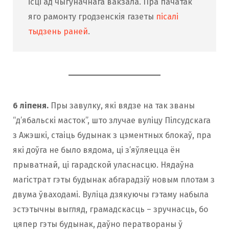
ісці ад чыгуначнага вакзала. Пра пачатак
яго рамонту гродзенскія газеты
пісалі
тыдзень раней
.
6 ліпеня.
Пры завулку, які вядзе на так званы
“д’ябальскі масток”, што злучае вуліцу Пілсудскага
з Ажэшкі, стаіць будынак з цэментных блокаў, пра
які доўга не было вядома, ці з’яўляецца ён
прыватнай, ці гарадской уласнасцю. Нядаўна
магістрат гэты будынак абгарадзіў новым плотам з
двума ўваходамі. Вуліца дзякуючы гэтаму набыла
эстэтычны выгляд, грамадскасць – зручнасць, бо
цяпер гэты будынак, даўно ператвораны ў