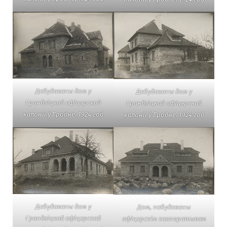
Дабудаваны дом у
Дабудаваны дом у
Грандзіцкай афіцэрскай
Грандзіцкай афіцэрскай
калоніі ў Гродне. 1924 год
калоніі ў Гродне. 1924 год
Дабудаваны дом у
Дом, пабудаваны
Грандзіцкай афіцэрскай
афіцэрскім кааператывам