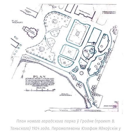
План новага гарадскога парка ў Гродне (праект В.
Таньскага) 1924 года. Перамаляваны Юзафам Ядкоўскім у