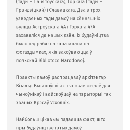
(тады – Панятоўскага), Горкага (тады –
Грандзіцкай) і Славацкага. Два з трох
узведзеных тады дамоў на сённяшніх
вуліцы Астроўскага 4А і Горкага 47А
захаваліся да нашых дзён. Іх будаўніцтва
было падрабязна занатавана на
фотаздымках, якія захоўваюцца ў
польскай Bibliotece Narodowej.
Праекты дамоў распрацаваў архітэктар
Вітальд Выганоўскі як тыповае жыллё для
чыноўнікаў і вайскоўцаў на тэрыторыі так
званых Крэсаў Усходніх.
Найбольш цікавым падаецца факт, што
пры будаўніцтве гэтых дамоў