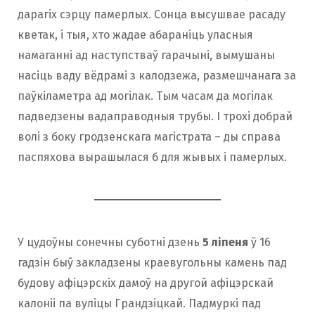
дарагіх сэрцу памерлых. Сонца высушвае расаду
кветак, і тыя, хто жадае абараніць уласныя
намаганні ад наступстваў гарачыні, вымушаны
насіць ваду вёдрамі з калодзежа, размешчанага за
паўкіламетра ад могілак. Тым часам да могілак
падведзены вадаправодныя трубы. І трохі добрай
волі з боку гродзенскага магістрата – ды справа
паспяхова вырашылася б для жывых і памерлых.
У цудоўны сонечны суботні дзень
5 ліпеня
ў 16
гадзін быў закладзены краевугольны камень пад
будову афіцэрскіх дамоў на другой афіцэрскай
калоніі па вуліцы Грандзіцкай. Падмуркі пад