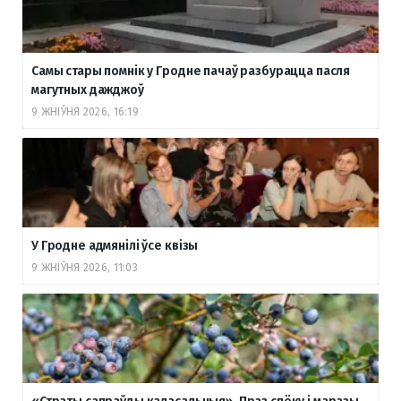
Самы стары помнік у Гродне пачаў разбурацца пасля
магутных дажджоў
9 ЖНІЎНЯ 2026, 16:19
У Гродне адмянілі ўсе квізы
9 ЖНІЎНЯ 2026, 11:03