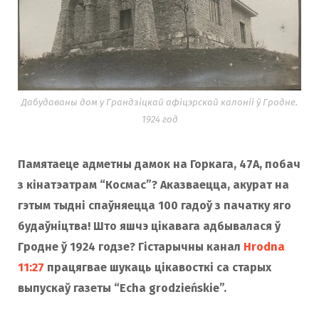
o
r
k
a
Дабудаваны дом у Грандзіцкай афіцэрскай калоніі ў Гродне.
m
1924 год
Памятаеце адметны дамок на Горкага, 47А, побач
з кінатэатрам “Космас”? Аказваецца, акурат на
гэтым тыдні спаўняецца 100 гадоў з пачатку яго
будаўніцтва! Што яшчэ цікавага адбывалася ў
Гродне ў 1924 годзе? Гістарычны канал
Hrodna
11:27
працягвае шукаць цікавосткі са старых
выпускаў газеты “Echa grodzieńskie”.