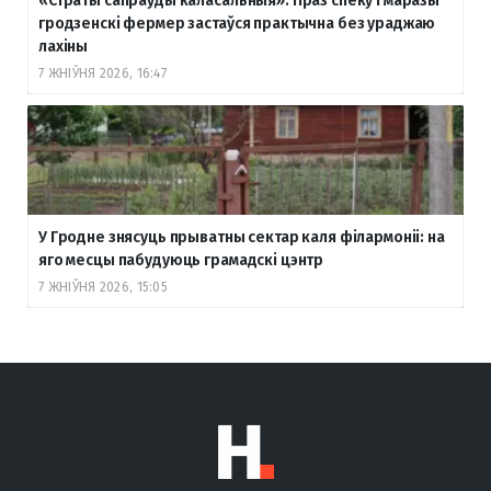
«Страты сапраўды каласальныя». Праз спёку і маразы
гродзенскі фермер застаўся практычна без ураджаю
лахіны
7 ЖНІЎНЯ 2026, 16:47
У Гродне знясуць прыватны сектар каля філармоніі: на
яго месцы пабудуюць грамадскі цэнтр
7 ЖНІЎНЯ 2026, 15:05