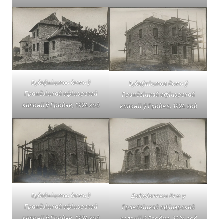
Будаўніцтва дома ў
Будаўніцтва дома ў
Грандзіцкай афіцэрскай
Грандзіцкай афіцэрскай
калоніі ў Гродне, 1924 год
калоніі ў Гродне, 1924 год
Будаўніцтва дома ў
Дабудаваны дом у
Грандзіцкай афіцэрскай
Грандзіцкай афіцэрскай
калоніі ў Гродне, 1924 год
калоніі ў Гродне. 1924 год