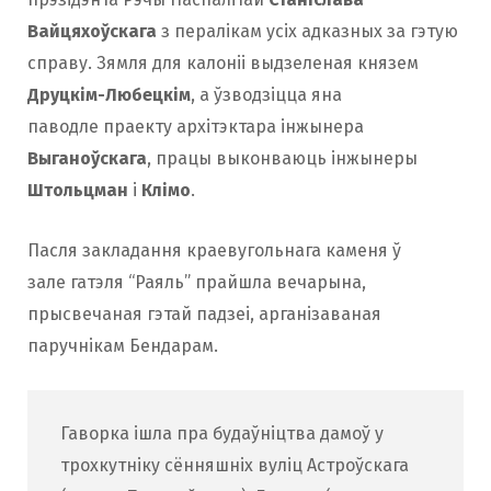
Вайцяхоўскага
з пералікам усіх адказных за гэтую
справу. Зямля для калоніі выдзеленая князем
Друцкім-Любецкім
, а ўзводзіцца яна
паводле праекту архітэктара інжынера
Выганоўскага
, працы выконваюць інжынеры
Штольцман
і
Клімо
.
Пасля закладання краевугольнага каменя ў
зале гатэля “Раяль” прайшла вечарына,
прысвечаная гэтай падзеі, арганізаваная
паручнікам Бендарам.
Гаворка ішла пра будаўніцтва дамоў у
трохкутніку сённяшніх вуліц Астроўскага