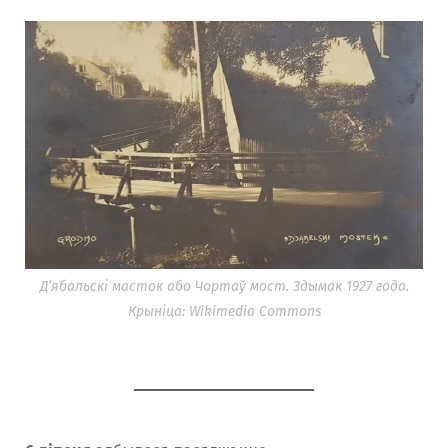
Д’ябальскі масток або Чортаў мост. Здымак 1927 года.
Крыніца: Wikimedia Commons