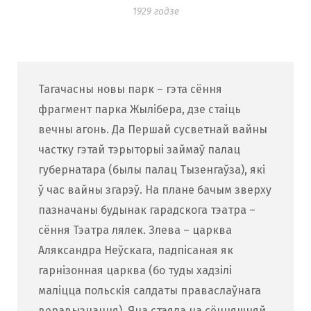
1929 годзе
Тагачасны новы парк – гэта сёння
фрагмент парка Жылібера, дзе стаіць
вечны агонь. Да Першай сусветнай вайны
частку гэтай тэрыторыі займаў палац
губернатара (былы палац Тызенгаўза), які
ў час вайны згарэў. На плане бачым зверху
пазначаны будынак гарадскога тэатра –
сёння Тэатра лялек. Злева – царква
Аляксандра Неўскага, падпісаная як
гарнізонная царква (бо туды хадзілі
маліцца польскія салдаты праваслаўнага
веравызнання). Яна стаяла на сённяшняй