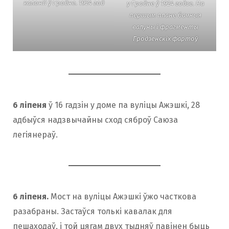
калоніі ў Гродне. 1924 год
у Гродне ў 1924 годзе. На
першым плане бачныя
валуны і фрагменты
Гродзенскіх фартоў
6 ліпеня
ў 16 гадзін у доме па вуліцы Ажэшкі, 28
адбыўся надзвычайны сход сяброў Саюза
легіянераў.
6 ліпеня.
Мост на вуліцы Ажэшкі ўжо часткова
разабраны. Застаўся толькі кавалак для
пешаходаў, і той цягам двух тыдняў павінен быць