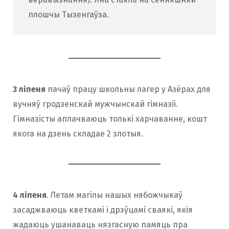
плошчы Тызенгаўза.
3 ліпеня
пачаў працу школьны лагер у Азёрах для
вучняў гродзенскай мужчынскай гімназіі.
Гімназісты аплачваюць толькі харчаванне, кошт
якога на дзень складае 2 злотыя.
4 ліпеня
. Летам магілы нашых нябожчыкаў
засаджваюць кветкамі і дрэўцамі сваякі, якія
жадаюць ушанаваць нязгасную памяць пра