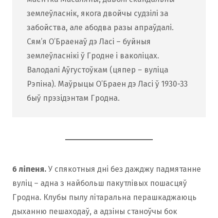
землеўласнік, якога двойчы судзілі за
забойства, але абодва разы апраўдалі.
Сям’я О’Браенаў дэ Ласі – буйныя
землеўласнікі ў Гродне і ваколіцах.
Валодалі Аўгустоўкам (цяпер – вуліца
Рэпіна). Маўрыцы О’Браен дэ Ласі ў 1930-33
быў прэзідэнтам Гродна.
6 ліпеня.
У спякотныя дні без дажджу падмятанне
вуліц – адна з найбольш пакутлівых пошасцяў
Гродна. Клубы пылу літаральна перашкаджаюць
дыханню пешаходаў, а адзіны станоўчы бок