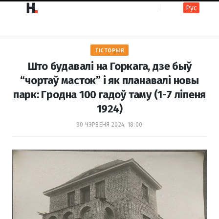
Рус
F
I
ГІСТОРЫЯ
a
n
Што будавалі на Горкага, дзе быў
“чортаў масток” і як планавалі новы
парк: Гродна 100 гадоў таму (1-7 ліпеня
c
s
1924)
30 ЧЭРВЕНЯ 2024, 18:00
e
t
b
a
o
g