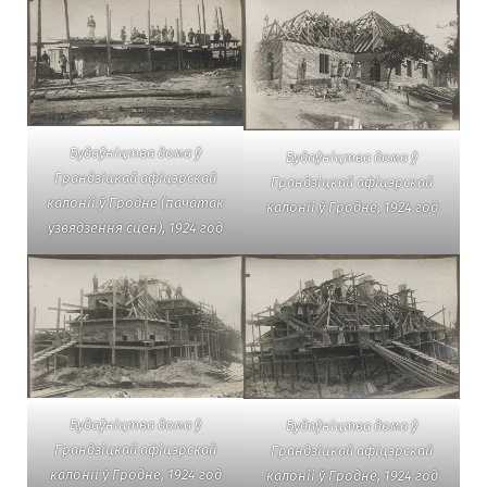
Будаўніцтва дома ў
Будаўніцтва дома ў
Грандзіцкай афіцэрскай
Грандзіцкай афіцэрскай
калоніі ў Гродне (пачатак
калоніі ў Гродне, 1924 год
узвядзення сцен), 1924 год
Будаўніцтва дома ў
Будаўніцтва дома ў
Грандзіцкай афіцэрскай
Грандзіцкай афіцэрскай
калоніі ў Гродне, 1924 год
калоніі ў Гродне, 1924 год