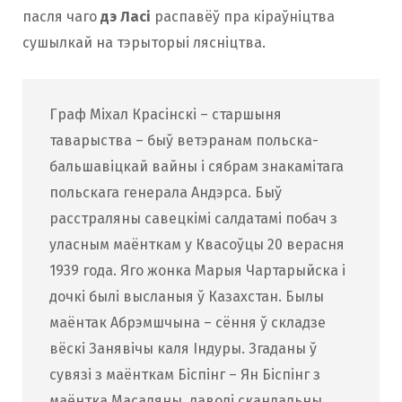
пасля чаго
дэ Ласі
распавёў пра кіраўніцтва
сушылкай на тэрыторыі лясніцтва.
Граф Міхал Красінскі – старшыня
таварыства – быў ветэранам польска-
бальшавіцкай вайны і сябрам знакамітага
польскага генерала Андэрса. Быў
расстраляны савецкімі салдатамі побач з
уласным маёнткам у Квасоўцы 20 верасня
1939 года. Яго жонка Марыя Чартарыйска і
дочкі былі высланыя ў Казахстан. Былы
маёнтак Абрэмшчына – сёння ў складзе
вёскі Занявічы каля Індуры. Згаданы ў
сувязі з маёнткам Біспінг – Ян Біспінг з
маёнтка Масаляны, даволі скандальны