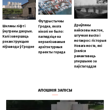
Футурыстычны
Драўляны
Шкляны ліфт і
Гродна, якога
вайсковы масток,
ўнутраны дворык.
ніколі не было:
штучная выспа і
Калі завершаць
паглядзіце на
мотакрос: гісторыя
рэканструкцыю
нерэалізаваныя
Новага моста, які
піўзавода ў Гродне
архітэктурныя
ўзяліся
праекты горада
рамантаваць
упершыню за
паўстагоддзя
АПОШНІЯ ЗАПІСЫ