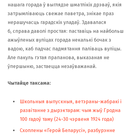
нашага горада ў выглядзе шматлікіх дрэваў, якія
затрымліваюць свежае паветра, знікае праз
нерашучасць гарадскіх уладаў. Здавалася
б, справа даволі простая: паставіць на найбольш
ажыўленых вуліцах горада некалькі бочак з
вадою, каб падчас падмятання паліваць вуліцы.
Але пакуль гэтая прапанова, выказаная не
ўпершыню, застаецца незаўважанай.
Чытайце таксама:
Школьныя выпускныя, ветэраны-жабракі і
развітанне з дырэктарам: чым жыў Гродна
100 гадоў таму (24−30 чэрвеня 1924 года)
Схоплены «Герой Беларусі», разбурэнне