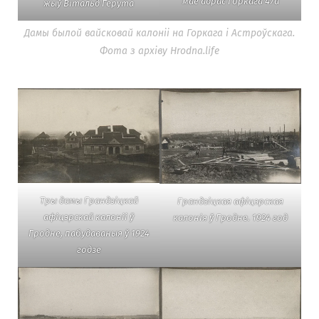
мае адрас Горкага 47а
жыў Вітальд Герута
Дамы былой вайсковай калоніі на Горкага і Астроўскага.
Фота з архіву Hrodna.life
Тры дамы Грандзіцкай
Грандзіцкая афіцэрская
афіцэрскай калоніі ў
калонія ў Гродне. 1924 год
Гродне, пабудаваныя ў 1924
годзе