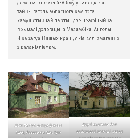
доме на Горкага 47А быў у савецкі час
тайны гатэль абласнога камітэта
камуністычнай партыі, дзе неафіцыйна
прымалі дэлегацыі з Мазамбіка, Анголы,
Нікарагуа і іншых краін, якія вялі змаганне
з каланіялізмам.
Другі ацалелы дом
Дом па вул. Астроўскага
вайсковай калоніі цяпер
№4а, даваенны №4. Тут