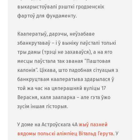
выкарыстоўвалі рэшткі гродзенскіх
фартоў для фундаменту.
Кааператыў, дарэчы, неўзабаве
збанкрутаваў – і ў выніку паўсталі толькі
тры дамы (трэці не захаваўся), а на яго
месцы паўстала так званая “Паштовая
калонія”. Цікава, што падобная сітуацыя з
банкруцтвам кааператыва здарылася ў
той жа час на цяперашняй вуліцы 17
Верасня, каля заапарка – але гэта ўжо
зусім іншая гісторыя.
У доме на Астроўскага 4А
жыў пазней
вядомы польскі алімпіец Вітальд Герута
. У