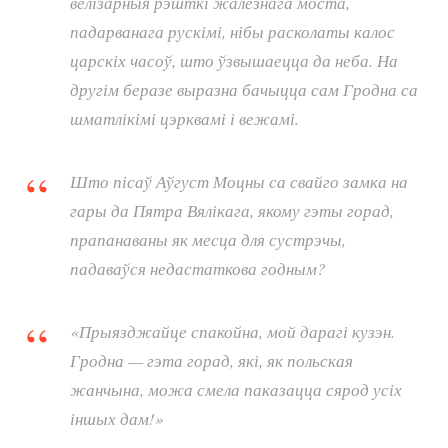
велізарныя рэшткі жалезнага моста,
падарванага рускімі, нібы расколаты калос
царскіх часоў, што ўзвышаецца да неба. На
другім беразе выразна бачыцца сам Гродна са
шматлікімі цэрквамі і вежамі.
Што пісаў Аўгуст Моцны са свайго замка на
гары да Пятра Вялікага, якому гэты горад,
прапанаваны як месца для сустрэчы,
падаваўся недастаткова годным?
«Прыязджайце спакойна, мой дарагі кузэн.
Гродна — гэта горад, які, як польская
жанчына, можа смела паказацца сярод усіх
іншых дам!»