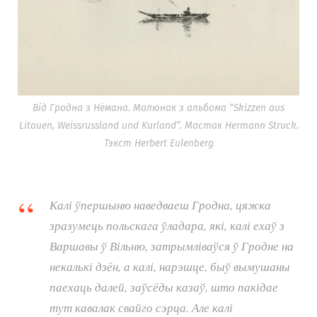
Від Гродна з Нёмана. Малюнак з альбома “Skizzen aus
Litauen, Weissrussland und Kurland”. Мастак Hermann Struck.
Тэкст Herbert Eulenberg
Калі ўпершыню наведваеш Гродна, цяжка
зразумець польскага ўладара, які, калі ехаў з
Варшавы ў Вільню, затрымліваўся ў Гродне на
некалькі дзён, а калі, нарэшце, быў вымушаны
паехаць далей, заўсёды казаў, што пакідае
тут кавалак свайго сэрца. Але калі