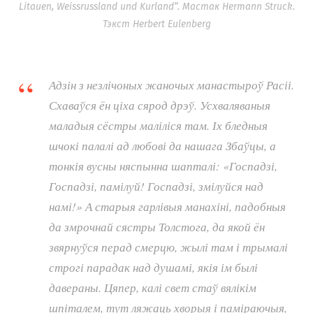
Litauen, Weissrussland und Kurland”. Мастак Hermann Struck.
Тэкст Herbert Eulenberg
Адзін з незлічоных жаночых манастыроў Расіі.
Схаваўся ён ціха сярод дрэў. Усхваляваныя
маладыя сёстры маліліся там. Іх бледныя
шчокі палалі ад любові да нашага Збаўцы, а
тонкія вусны няспынна шапталі: «Госпадзі,
Госпадзі, памілуй! Госпадзі, змілуйся над
намі!» А старыя гарлівыя манахіні, падобныя
да змрочнай сястры Толстога, да якой ён
звярнуўся перад смерцю, жылі там і трымалі
строгі парадак над душамі, якія ім былі
давераны. Цяпер, калі свет стаў вялікім
шпіталем, тут ляжаць хворыя і паміраючыя,