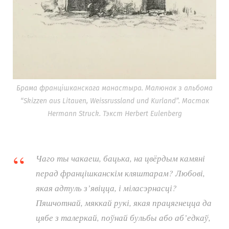
Брама францішканскага манастыра. Малюнак з альбома
“Skizzen aus Litauen, Weissrussland und Kurland”. Мастак
Hermann Struck. Тэкст Herbert Eulenberg
Чаго ты чакаеш, бацька, на цвёрдым камяні
перад францішканскім кляштарам? Любові,
якая адтуль з’явіцца, і міласэрнасці?
Пяшчотнай, мяккай рукі, якая працягнецца да
цябе з талеркай, поўнай бульбы або аб’едкаў,