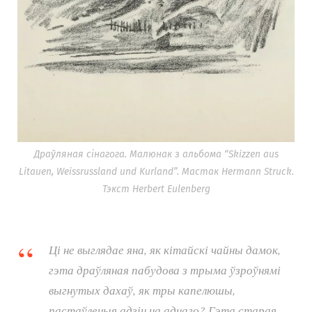
Драўляная сінагога. Малюнак з альбома “Skizzen aus
Litauen, Weissrussland und Kurland”. Мастак Hermann Struck.
Тэкст Herbert Eulenberg
Ці не выглядае яна, як кітайскі чайны дамок,
гэта драўляная пабудова з трыма ўзроўнямі
выгнутых дахаў, як тры капелюшы,
пастаўленыя адзін на аднаго? Гэта старая