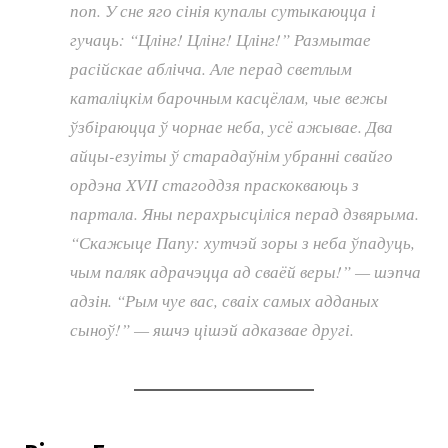
поп. У сне яго сінія купалы сутыкаюцца і
гучаць: “Цлінг! Цлінг! Цлінг!” Размытае
расійскае аблічча. Але перад светлым
каталіцкім барочным касцёлам, чые вежы
ўзбіраюцца ў чорнае неба, усё ажывае. Два
айцы-езуіты ў старадаўнім убранні свайго
ордэна XVII стагоддзя праскокваюць з
партала. Яны перахрысціліся перад дзвярыма.
“Скажыце Папу: хутчэй зоры з неба ўпадуць,
чым паляк адрачэцца ад сваёй веры!” — шэпча
адзін. “Рым чуе вас, сваіх самых адданых
сыноў!” — яшчэ цішэй адказвае другі.