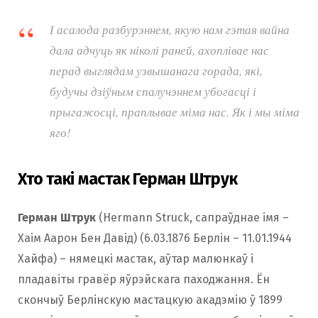
І асалода разбурэннем, якую нам гэтая вайна
дала адчуць як ніколі раней, ахоплівае нас
перад выглядам узвышанага горада, які,
будучы дзіўным спалучэннем убогасці і
прыгажосці, праплывае міма нас. Як і мы міма
яго!
Хто такі мастак Герман Штрук
Герман Штрук
(Hermann Struck, сапраўднае імя –
Хаім Аарон Бен Давід) (6.03.1876 Берлін – 11.01.1944
Хайфа) – нямецкі мастак, аўтар малюнкаў і
пладавіты гравёр яўрэйскага паходжання. Ён
скончыў Берлінскую мастацкую акадэмію ў 1899