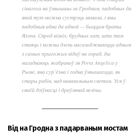
сінагога на ўзвышшы за Гроднам, падобных да
якой тут можна сустрэць нямала, і яны
падобныя адна да адной — быццам браты
Язэпа. Сярод нізкіх, брудных хат, што там
стаяць і кожны дзень насалоджваюцца адным
з самых прыгожых відаў на горад, ды
нагадваюць жабракоў ля Porta Angelica у
Рыме, яна сур’ёзна і годна ўзвышаецца, як
стары рабін, над навакольным светам. Уся ў
сваёй дзіўнасці і драўлянай велічы.
Від на Гродна з падарваным мостам