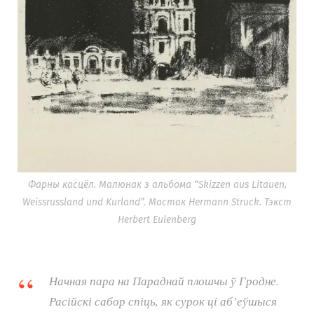
Фарны касцёл. Малюнак з альбома “Skizzen aus Litauen,
Weissrussland und Kurland”. Мастак Hermann Struck. Тэкст
Herbert Eulenberg
Начная пара на Параднай плошчы ў Гродне.
Расійскі сабор спіць, як сурок ці аб’еўшыся