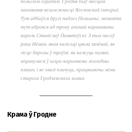
польскім горадам. Гродна быў месцам
пахавання незалежнасці Ягелонскай імперыі.
Тут адбыўся другі падзел Польшчы; менавіта
тут адрокся ад трону апошні каранаваны
кароль Станіслаў Панятоўскі. З тых часоў
рака Нёман, якая калісьці цякла зялёнай, як
лісце бярозы ў траўні, як кажуць палякі,
апранулася ў шэра-карычневы жалобны
плашч, і яе хвалі плачуць, працякаючы міма
старога Гродзенскага замка.
Крама ў Гродне