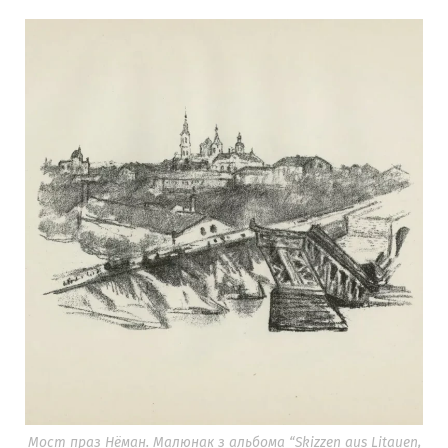
Мост праз Нёман. Малюнак з альбома “Skizzen aus Litauen,