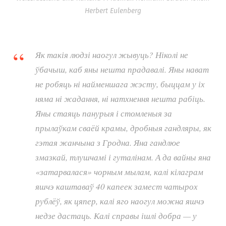
Herbert Eulenberg
Як такія людзі наогул жывуць? Ніколі не
ўбачыш, каб яны нешта прадавалі. Яны нават
не робяць ні найменшага жэсту, быццам у іх
няма ні жадання, ні натхнення нешта рабіць.
Яны стаяць панурыя і стомленыя за
прылаўкам сваёй крамы, дробныя гандляры, як
гэтая жанчына з Гродна. Яна гандлюе
змазкай, тлушчамі і гуталінам. А да вайны яна
«затарвалася» чорным мылам, калі кілаграм
яшчэ каштаваў 40 капеек замест чатырох
рублёў, як цяпер, калі яго наогул можна яшчэ
недзе дастаць. Калі справы ішлі добра — у