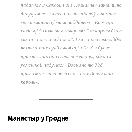
падаткі? З Саксоніі ці з Польшчы? Такія, што
дадуць мне як мага больш забаваў і як мага
менш клопатаў маім падданым». Кажуць,
калісьці ў Польшчы гаварылі: “За караля Саса
еш, пі і папушчай паса”. І калі праз стагоддзі
нехта з маіх суайчыннікаў з Эльбы будзе
праязджаць праз гэтыя мясціны, няхай з
усмешкай падумае: «Вось яно як. Усё
прыгожае, што тут ёсць, пабудаваў наш
кароль».
Манастыр у Гродне