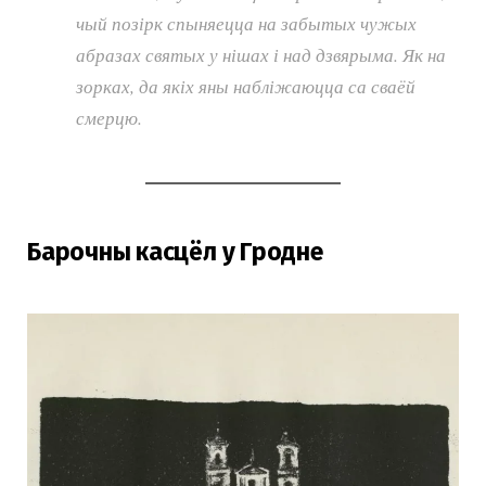
чый позірк спыняецца на забытых чужых
абразах святых у нішах і над дзвярыма. Як на
зорках, да якіх яны набліжаюцца са сваёй
смерцю.
Барочны касцёл у Гродне