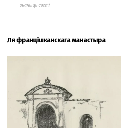
значыць свет!
Ля францішканскага манастыра