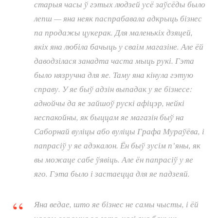
старыя часы ў гэтых людзей усё заўсёды было
лепш — яна неяк паспрабавала адкрыць бізнес
па продажы цукерак. Для маленькіх дзяцей,
якіх яна любіла бачыць у сваім магазіне. Але ёй
даводзілася занадта часта мыць рукі. Гэта
было нязручна для яе. Таму яна кінула гэтую
справу. У яе быў адзін выпадак у яе бізнесе:
аднойчы да яе зайшоў рускі афіцэр, нейкі
неспакойны, як быццам яе магазін быў на
Саборнай вуліцы або вуліцы Графа Мураўёва, і
папрасіў у яе адэкалон. Ён быў зусім п’яны, як
вы можаце сабе ўявіць. Але ён папрасіў у яе
яго. Гэта было і застаецца для яе падзеяй.
Яна ведае, што яе бізнес не самы чысты, і ёй