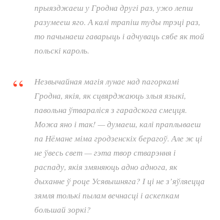
прыязджаеш у Гродна другі раз, ужо лепш
разумееш яго. А калі трапіш туды трэці раз,
то пачынаеш гаварыць і адчуваць сябе як той
польскі кароль.
Незвычайная магія лунае над пагоркамі
Гродна, якія, як сцвярджаюць злыя языкі,
павольна ўтвараліся з гарадскога смецця.
Можа яно і так! — думаеш, калі праплываеш
па Нёмане міма гродзенскіх берагоў. Але ж ці
не ўвесь свет — гэта твор стварэння і
распаду, якія змяняюць адно аднога, як
дыханне ў роце Усявышняга? І ці не з’яўляецца
зямля толькі пылам вечнасці і аскепкам
большай зоркі?