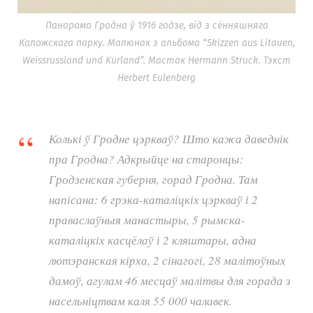
Панарама Гродна ў 1916 годзе, від з сённяшняга
Каложскага парку. Малюнак з альбома “Skizzen aus Litauen,
Weissrussland und Kurland”. Мастак Hermann Struck. Тэкст
Herbert Eulenberg
Колькі ў Гродне цэркваў? Што кажа даведнік
пра Гродна? Адкрыйце на старонцы:
Гродзенская губерня, горад Гродна. Там
напісана: 6 грэка-каталіцкіх цэркваў і 2
праваслаўныя манастыры, 5 рымска-
каталіцкіх касцёлаў і 2 кляштары, адна
лютэранская кірха, 2 сінагогі, 28 малітоўных
дамоў, агулам 46 месцаў малітвы для горада з
насельніцтвам каля 55 000 чалавек.