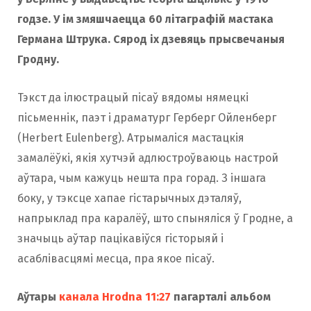
o
r
годзе. У ім змяшчаецца 60 літаграфій мастака
Германа Штрука. Сярод іх дзевяць прысвечаныя
Гродну.
k
a
Тэкст да ілюстрацый пісаў вядомы нямецкі
m
пісьменнік, паэт і драматург Герберг Ойленберг
(Herbert Eulenberg). Атрымаліся мастацкія
замалёўкі, якія хутчэй адлюстроўваюць настрой
аўтара, чым кажуць нешта пра горад. З іншага
боку, у тэксце хапае гістарычных дэталяў,
напрыклад пра каралёў, што спыняліся ў Гродне, а
значыць аўтар пацікавіўся гісторыяй і
асаблівасцямі месца, пра якое пісаў.
Аўтары
канала Hrodna 11:27
пагарталі альбом