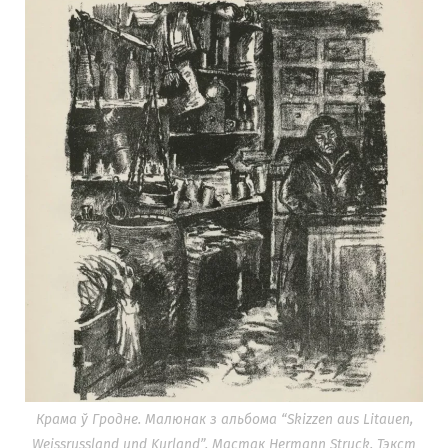
Крама ў Гродне. Малюнак з альбома “Skizzen aus Litauen,
Weissrussland und Kurland”. Мастак Hermann Struck. Тэкст