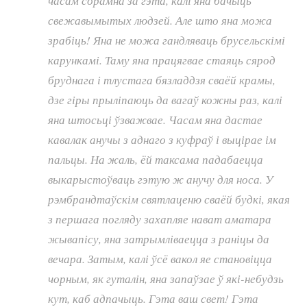
часам сорамна за гэта, калі яна бачыць
свежавымытых людзей. Але што яна можа
зрабіць! Яна не можа гандляваць брусельскімі
карункамі. Таму яна працягвае стаяць сярод
бруднага і тлустага бязладдзя сваёй крамы,
дзе гіры прыліпаюць да вагаў кожны раз, калі
яна штосьці ўзважвае. Часам яна дастае
кавалак анучы з аднаго з куфраў і выцірае ім
пальцы. На жаль, ёй таксама падабаецца
выкарыстоўваць гэтую ж анучу для носа. У
рэмбрандтаўскім святлаценю сваёй будкі, якая
з першага погляду захапляе нават аматара
жывапісу, яна затрымліваецца з раніцы да
вечара. Затым, калі ўсё вакол яе становіцца
чорным, як гуталін, яна запаўзае ў які-небудзь
кут, каб адпачыць. Гэта ваш свет! Гэта