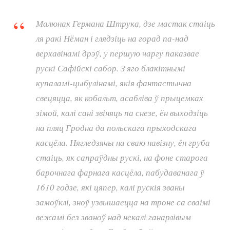
Малюнак Германа Штрука, дзе мастак стаіць
ля ракі Нёман і глядзіць на горад па-над
верхавінамі дрэў, у першую чаргу паказвае
рускі Сафійскі сабор. З яго блакітнымі
купаламі-цыбулінамі, якія фантастычна
свецяцца, як кобальт, асабліва ў прыцемках
зімой, калі сані звіняць па снезе, ён выходзіць
на пляц Гродна да польскага прыходскага
касцёла. Нягледзячы на сваю навізну, ён груба
стаіць, як сапраўдны рускі, на фоне старога
барочнага фарнага касцёла, пабудаванага ў
1610 годзе, які цяпер, калі рускія званы
замоўклі, зноў узвышаецца на троне са сваімі
вежамі без званоў над некалі ганарлівым