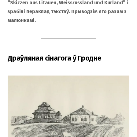
“Skizzen aus Litauen, Weissrussland und Kurland” і
зрабілі пераклад тэкстаў. Прыводзім яго разам з
малюнкамі.
Драўляная сінагога ў Гродне