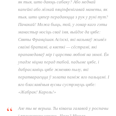
як тыя, што даюць сабаку? Або меднай
капейкі або лёгкай пяціпфенігавай манеты, як
тыя, што цяпер перадаюцца з рук у рукі тут?
Пачакай! Можа быць, той, у гонар каго гэты
манастыр носіць сваё імя, выйдзе да цябе:
Святы Францішак Асізскі, які называў жывёл
сваімі братамі, а кветкі — сёстрамі, які
прапаведаваў мір і царства любові на зямлі. Ён
упадзе ніцма перад табой, падыме цябе, і
дабраславіць цябе жменяю пылу, які
ператвараецца ў золата паміж яго пальцамі. І
яго блаславёныя вусны сустрэнуць цябе:
«Жабрак! Кароль!»
Але ты не верыш. Ты ківаеш галавой у роспачы
і працягваеш чакаць. Чаго? Нічога.