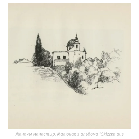
Жаночы манастыр. Малюнак з альбома “Skizzen aus