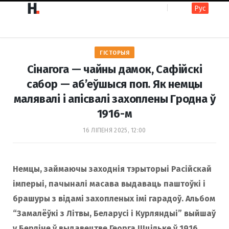
Рус
F
I
ГІСТОРЫЯ
a
n
Сінагога — чайны дамок, Сафійскі
сабор — аб’еўшыся поп. Як немцы
малявалі і апісвалі захоплены Гродна ў
c
s
1916-м
16 ЛІПЕНЯ 2025, 12:00
e
t
Немцы, займаючы заходнія тэрыторыі Расійскай
b
a
імперыі, пачыналі масава выдаваць паштоўкі і
брашуры з відамі захопленых імі гарадоў. Альбом
o
g
“Замалёўкі з Літвы, Беларусі і Курляндыі” выйшаў
у Берліне ў выдавецтве Георга Шцільке ў 1916