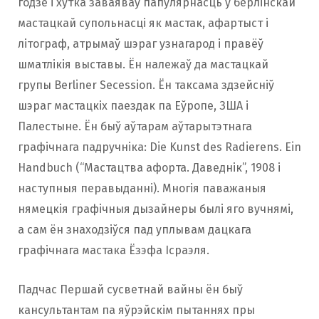
годзе і хутка заваяваў папулярнасць у берлінскай
мастацкай супольнасці як мастак, афартыст і
літограф, атрымаў шэраг узнагарод і правёў
шматлікія выставы. Ён належаў да мастацкай
групы Berliner Secession. Ён таксама здзейсніў
шэраг мастацкіх паездак па Еўропе, ЗША і
Палестыне. Ён быў аўтарам аўтарытэтнага
графічнага падручніка: Die Kunst des Radierens. Ein
Handbuch (“Мастацтва афорта. Даведнік”, 1908 і
наступныя перавыданні). Многія паважаныя
нямецкія графічныя дызайнеры былі яго вучнямі,
а сам ён знаходзіўся пад уплывам дацкага
графічнага мастака Ёзэфа Ісраэля.
Падчас Першай сусветнай вайны ён быў
кансультантам па яўрэйскім пытаннях пры