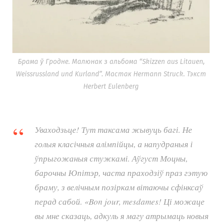
Брама ў Гродне. Малюнак з альбома “Skizzen aus Litauen,
Weissrussland und Kurland”. Мастак Hermann Struck. Тэкст
Herbert Eulenberg
Уваходзьце! Тут таксама жывуць багі. Не
голыя класічныя алімпійцы, а напудраныя і
ўпрыгожаныя стужкамі. Аўгуст Моцны,
барочны Юпітэр, часта праходзіў праз гэтую
браму, з велічным позіркам вітаючы сфінксаў
перад сабой. «Bon jour, mesdames! Ці можаце
вы мне сказаць, адкуль я магу атрымаць новыя