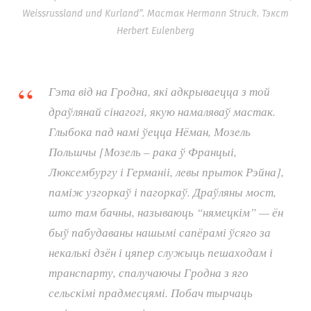
Weissrussland und Kurland”. Мастак Hermann Struck. Тэкст
Herbert Eulenberg
Гэта від на Гродна, які адкрываецца з той
драўлянай сінагогі, якую намаляваў мастак.
Глыбока пад намі ўецца Нёман, Мозель
Польшчы [Мозель – рака ў Францыі,
Люксембургу і Германіі, левы прыток Рэйна],
паміж узгоркаў і пагоркаў. Драўляны мост,
што там бачны, называюць “нямецкім” — ён
быў пабудаваны нашымі сапёрамі ўсяго за
некалькі дзён і цяпер служыць пешаходам і
транспарту, спалучаючы Гродна з яго
сельскімі прадмесцямі. Побач тырчаць