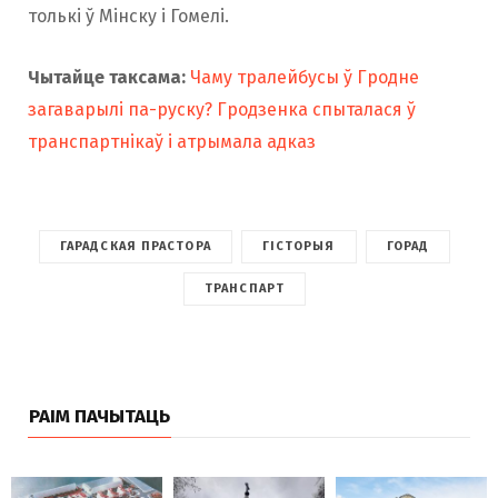
толькі ў Мінску і Гомелі.
Чытайце таксама:
Чаму тралейбусы ў Гродне
загаварылі па-руску? Гродзенка спыталася ў
транспартнікаў і атрымала адказ
ГАРАДСКАЯ ПРАСТОРА
ГІСТОРЫЯ
ГОРАД
ТРАНСПАРТ
РАІМ ПАЧЫТАЦЬ