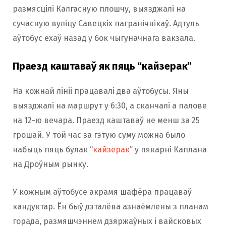
размясцілі Калгасную плошчу, выязджалі на
сучасную вуліцу Савецкіх пагранічнікаў. Адтуль
аўтобус ехаў назад у бок чыгуначнага вакзала.
Праезд каштаваў як пяць “кайзерак”
На кожнай лініі працавалі два аўтобусы. Яны
выязджалі на маршрут у 6:30, а сканчалі а палове
на 12-ю вечара. Праезд каштаваў не менш за 25
грошай. У той час за гэтую суму можна было
набыць пяць булак “
кайзерак
” у пякарні Каплана
на Дроўным рынку.
У кожным аўтобусе акрамя шафёра працаваў
кандуктар. Ён быў дэталёва азнаёмлены з планам
горада, размяшчэннем дзяржаўных і вайсковых