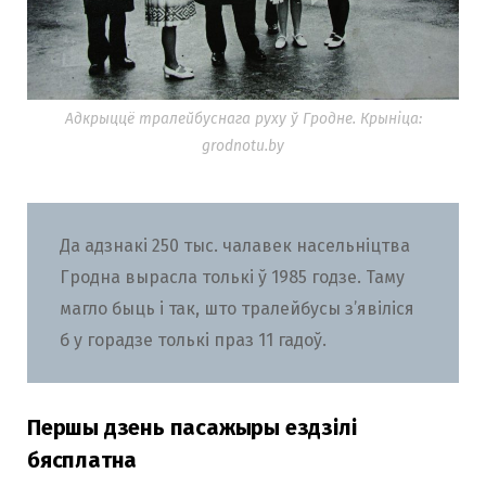
Адкрыццё тралейбуснага руху ў Гродне. Крыніца:
grodnotu.by
Да адзнакі 250 тыс. чалавек насельніцтва
Гродна вырасла толькі ў 1985 годзе. Таму
магло быць і так, што тралейбусы з’явіліся
б у горадзе толькі праз 11 гадоў.
Першы дзень пасажыры ездзілі
бясплатна