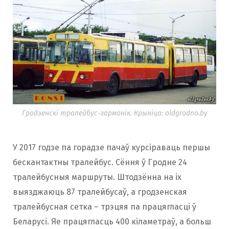
Гродзенскі тралейбус-гармонік. Крыніца: oldgrodno.by
У 2017 годзе па горадзе пачаў курсіраваць першы
бескантактны тралейбус. Сёння ў Гродне 24
тралейбусныя маршруты. Штодзённа на іх
выязджаюць 87 тралейбусаў, а гродзенская
тралейбусная сетка – трэцяя па працягласці ў
Беларусі. Яе працягласць 400 кіламетраў, а больш