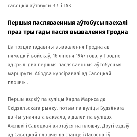
савецкія аўтобусы ЗіЛ і ГАЗ.
Першыя пасляваенныя аўтобусы паехалі
праз тры гады пасля вызвалення Гродна
Да трэцяй гадавіны вызвалення Гродна ад
нямецкій войскаў, 16 ліпеня 1947 года, у Гродне
адкрылі два першыя пасляваенныя аўтобусныя
маршруты. Абодва курсіравалі ад Савецкай
плошчы.
Першы ездзіў па вуліцы Карла Маркса да
Скідзельскага рынку, потым па вуліцы Будзёнага
да Чыгуначнага вакзала, а далей па вуліцах
Ажэшкі і Савецкай вяртаўся на плошчу. Другі ездзіў
ад Савецкай плошчы да станцыі Ласосна і ў