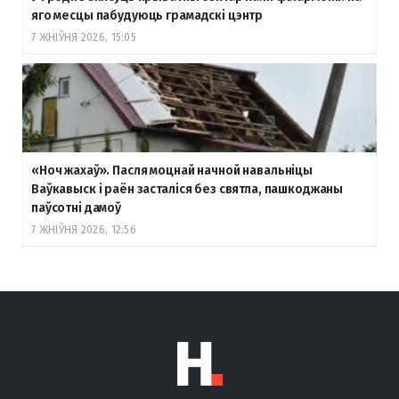
яго месцы пабудуюць грамадскі цэнтр
7 ЖНІЎНЯ 2026, 15:05
«Ноч жахаў». Пасля моцнай начной навальніцы
Ваўкавыск і раён засталіся без святла, пашкоджаны
паўсотні дамоў
7 ЖНІЎНЯ 2026, 12:56