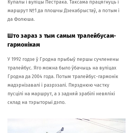
Купалы і вуліцы Пестрака. Таксама працягнуць і
маршрут №1 да плошчы Дзекабрыстаў, а потым і
да Фолюша.
Што зараз з тым самым тралейбусам-
гармонікам
У 1992 годзе ў Гродна прыбыў першы сучленены
тралейбус. Яго можна было ўбачыць на вуліцах
Гродна да 2004 года. Потым тралейбус-гармонік
мадэрнізавалі і разрэзалі. Пярэднюю частку
пусцілі на маршрут, а з задняй зрабілі невялікі
склад на тэрыторыі дэпо.