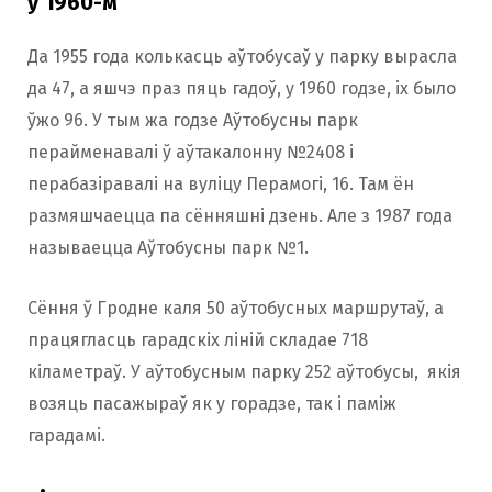
ў 1960-м
Да 1955 года колькасць аўтобусаў у парку вырасла
да 47, а яшчэ праз пяць гадоў, у 1960 годзе, іх было
ўжо 96. У тым жа годзе Аўтобусны парк
перайменавалі ў аўтакалонну №2408 і
перабазіравалі на вуліцу Перамогі, 16. Там ён
размяшчаецца па сённяшні дзень. Але з 1987 года
называецца Аўтобусны парк №1.
Сёння ў Гродне каля 50 аўтобусных маршрутаў, а
працягласць гарадскіх ліній складае 718
кіламетраў. У аўтобусным парку 252 аўтобусы, якія
возяць пасажыраў як у горадзе, так і паміж
гарадамі.