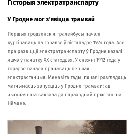
Гісторыя электратранспарту
У Гродне мог з’явіцца трамвай
Першыя гродзенскія тралейбусы пачалі
курсіраваць па горадзе ў лістападзе 1974 года. Але
пра развіццё электратранспарту ў Гродне казалі
яшчэ ў пачатку ХХ стагоддзя. У снежні 1912 года ў
горадзе пачала працаваць першая
электрастанцыя. Менавіта тады, пачалі разглядаць
магчымасць запусціць у Гродне трамвай: ад
чыгуначнага вакзала да параходнай прыстані на
Нёмане.