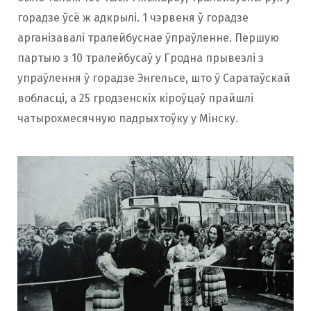
горадзе ўсё ж адкрылі. 1 чэрвеня ў горадзе
арганізавалі тралейбуснае ўпраўленне. Першую
партыю з 10 тралейбусаў у Гродна прывезлі з
упраўлення ў горадзе Энгельсе, што ў Саратаўскай
вобласці, а 25 гродзенскіх кіроўцаў прайшлі
чатырохмесячную падрыхтоўку у Мінску.