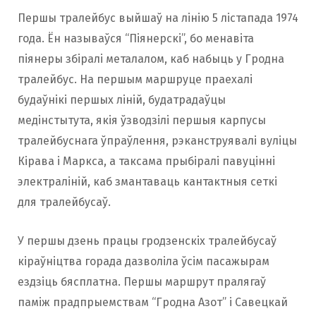
Першы тралейбус выйшаў на лінію 5 лістапада 1974
года. Ён называўся “Піянерскі”, бо менавіта
піянеры збіралі металалом, каб набыць у Гродна
тралейбус. На першым маршруце праехалі
будаўнікі першых ліній, будатрадаўцы
медінстытута, якія ўзводзілі першыя карпусы
тралейбуснага ўпраўлення, рэканструявалі вуліцы
Кірава і Маркса, а таксама прыбіралі павуцінні
электраліній, каб змантаваць кантактныя сеткі
для тралейбусаў.
У першы дзень працы гродзенскіх тралейбусаў
кіраўніцтва горада дазволіла ўсім пасажырам
ездзіць бясплатна. Першы маршрут пралягаў
паміж прадпрыемствам “Гродна Азот” і Савецкай