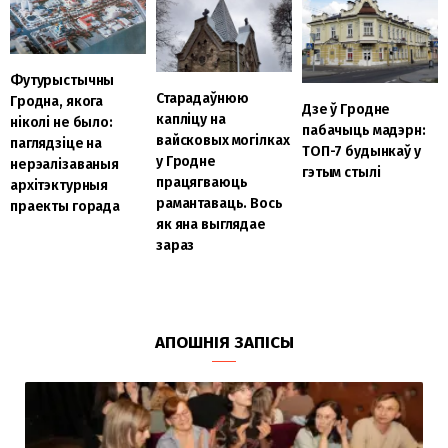
Футурыстычны
Старадаўнюю
Гродна, якога
Дзе ў Гродне
капліцу на
ніколі не было:
пабачыць мадэрн:
вайсковых могілках
паглядзіце на
ТОП-7 будынкаў у
у Гродне
нерэалізаваныя
гэтым стылі
працягваюць
архітэктурныя
рамантаваць. Вось
праекты горада
як яна выглядае
зараз
АПОШНІЯ ЗАПІСЫ