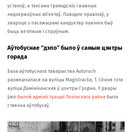
устаноў, а таксама грамадскіх і важных
недзяржаўных аб’ектаў. Паводле правілаў, у
звароце з пасажырамі кандуктар павінен быў
быць ветлівым і спраўным.
Аўтобуснае “дэпо” было ў самым цэнтры
горада
База аўтобуснага таварыства Autoruch
размяшчалася на вуліцы Magistracka, 1. Сёння гэта
вуліца Дамініканская ў цэнтры Гродна. У двары
ўжо
былой адміністрацыі Ленінскага раёна
была
стаянка аўтобусаў.