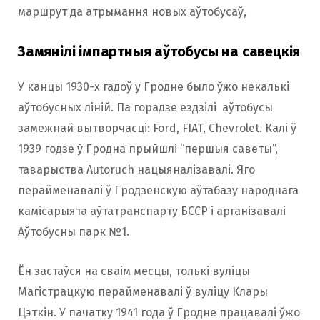
маршрут да атрымання новых аўтобусаў,
Замянілі імпартныя аўтобусы на савецкія
У канцы 1930-х гадоў у Гродне было ўжо некалькі
аўтобусных ліній. Па горадзе ездзілі аўтобусы
замежнай вытворчасці: Ford, FIAT, Chevrolet. Калі ў
1939 годзе ў Гродна прыйшлі “першыя саветы”,
таварыства Autoruch нацыяналізавалі. Яго
перайменавалі ў Гродзенскую аўтабазу народнага
камісарыята аўтатранспарту БССР і арганізавалі
Аўтобусны парк №1.
Ён застаўся на сваім месцы, толькі вуліцы
Магістрацкую перайменавалі ў вуліцу Клары
Цэткін. У пачатку 1941 года ў Гродне працавалі ўжо