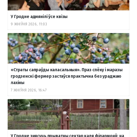
У Гродне адмянілі ўсе квізы
9 ЖНІЎНЯ 2026, 11:03
«Страты сапраўды каласальныя». Праз спёку і маразы
гродзенскі фермер застаўся практычна без ураджаю
лахіны
7 ЖНІЎНЯ 2026, 16:47
У Гродне знясуць прыватны сектар каля філармоніі: на