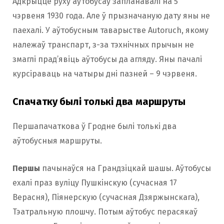
Адкрыццё руху аўтобусаў запланавалі на 5
чэрвеня 1930 года. Але ў прызначаную дату яны не
паехалі. У аўтобусным таварыстве Autoruch, якому
належаў транспарт, з-за тэхнічных прычын не
змаглі прад’явіць аўтобусы да агляду. Яны пачалі
курсіраваць на чатыры дні пазней – 9 чэрвеня.
Спачатку былі толькі два маршруты
Першапачаткова ў Гродне былі толькі два
аўтобусныя маршруты.
Першы
пачынаўся на Грандзіцкай шашы. Аўтобусы
ехалі праз вуліцу Пушкінскую (сучасная 17
Верасня), Піянерскую (сучасная Дзяржынскага),
Тэатральную плошчу. Потым аўтобус перасякаў