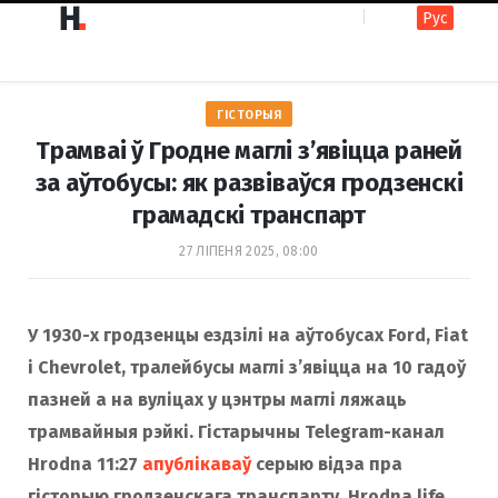
Рус
F
I
ГІСТОРЫЯ
a
n
Трамваі ў Гродне маглі з’явіцца раней
за аўтобусы: як развіваўся гродзенскі
грамадскі транспарт
c
s
27 ЛІПЕНЯ 2025, 08:00
e
t
У 1930-х гродзенцы ездзілі на аўтобусах Ford, Fiat
і Chevrolet, тралейбусы маглі з’явіцца на 10 гадоў
b
a
пазней а на вуліцах у цэнтры маглі ляжаць
трамвайныя рэйкі. Гістарычны Telegram-канал
o
g
Hrodna 11:27
апублікаваў
серыю відэа пра
гісторыю гродзенскага транспарту. Hrodna.life