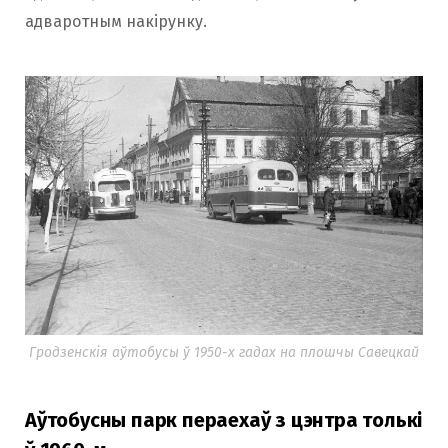
адваротным накірунку.
Гродзенскія аўтобусы ў 1950-х гадах на плошчы Савецкай
Аўтобусны парк пераехаў з цэнтра толькі