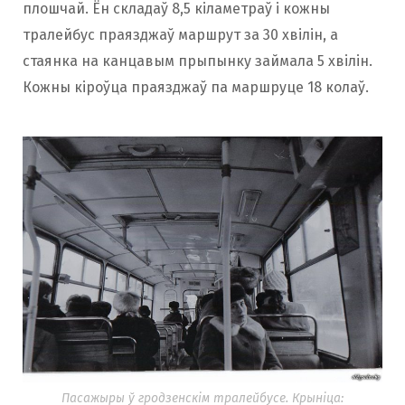
плошчай. Ён складаў 8,5 кіламетраў і кожны
тралейбус праязджаў маршрут за 30 хвілін, а
стаянка на канцавым прыпынку займала 5 хвілін.
Кожны кіроўца праязджаў па маршруце 18 колаў.
Пасажыры ў гродзенскім тралейбусе. Крыніца: