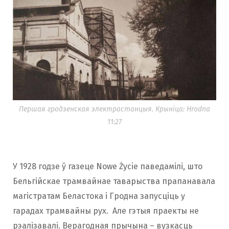
Першая гродзенская электрастанцыя. Крыніца: Hrodna
11:27
У 1928 годзе ў газеце Nowe Życie паведамілі, што
Бельгійскае трамвайнае таварыства прапанавала
магістратам Беластока і Гродна запусціць у
гарадах трамвайны рух. Але гэтыя праекты не
рэалізавалі. Верагодная прычына – вузкасць