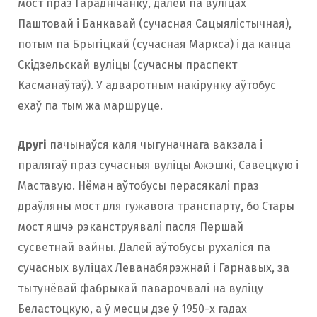
мост праз Гараднічанку, далей па вуліцах
Паштовай і Банкавай (сучасная Сацыялістычная),
потым па Брыгіцкай (сучасная Маркса) і да канца
Скідзельскай вуліцы (сучасны праспект
Касманаўтаў). У адваротным накірунку аўтобус
ехаў па тым жа маршруце.
Другі
пачынаўся каля чыгуначнага вакзала і
пралягаў праз сучасныя вуліцы Ажэшкі, Савецкую і
Маставую. Нёман аўтобусы перасякалі праз
драўляны мост для гужавога транспарту, бо Стары
мост яшчэ рэканструявалі пасля Першай
сусветнай вайны. Далей аўтобусы рухаліся па
сучасных вуліцах Леванабярэжнай і Гарнавых, за
тытунёвай фабрыкай паварочвалі на вуліцу
Беластоцкую, а ў месцы дзе ў 1950-х гадах