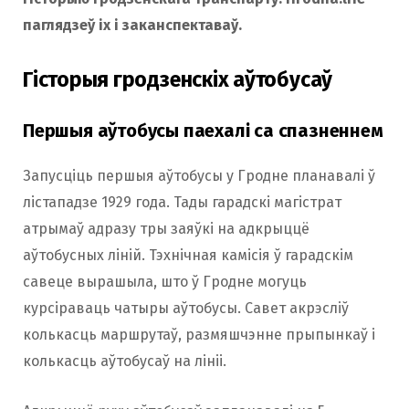
o
r
паглядзеў іх і заканспектаваў.
Гісторыя гродзенскіх аўтобусаў
k
a
Першыя аўтобусы паехалі са спазненнем
m
Запусціць першыя аўтобусы у Гродне планавалі ў
лістападзе 1929 года. Тады гарадскі магістрат
атрымаў адразу тры заяўкі на адкрыццё
аўтобусных ліній. Тэхнічная камісія ў гарадскім
савеце вырашыла, што ў Гродне могуць
курсіраваць чатыры аўтобусы. Савет акрэсліў
колькасць маршрутаў, размяшчэнне прыпынкаў і
колькасць аўтобусаў на лініі.