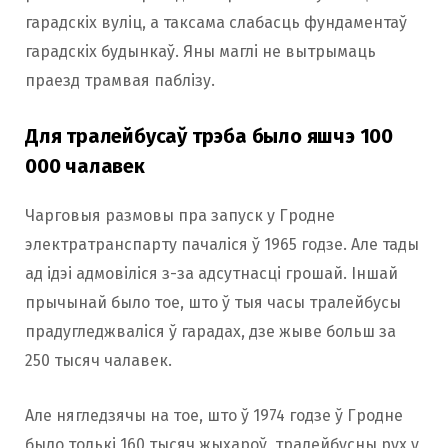
гарадскіх вуліц, а таксама слабасць фундаментаў
гарадскіх будынкаў. Яны маглі не вытрымаць
праезд трамвая паблізу.
Для тралейбусаў трэба было яшчэ 100
000 чалавек
Чарговыя размовы пра запуск у Гродне
электратранспарту пачаліся ў 1965 годзе. Але тады
ад ідэі адмовіліся з-за адсутнасці грошай. Іншай
прычынай было тое, што ў тыя часы тралейбусы
прадугледжваліся ў гарадах, дзе жыве больш за
250 тысяч чалавек.
Але нягледзячы на тое, што ў 1974 годзе ў Гродне
было толькі 160 тысяч жыхароў, тралейбусны рух у