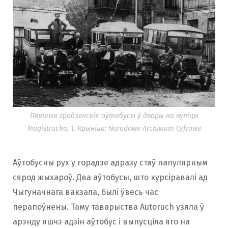
Першыя гродзенскія аўтобусы ў двары на вуліцы
Magistracka, 1. Крыніца: Narodowe Archiwum Cyfrowe
Аўтобусны рух у горадзе адразу стаў папулярным
сярод жыхароў. Два аўтобусы, што курсіравалі ад
Чыгуначнага вакзала, былі ўвесь час
перапоўнены. Таму таварыства Autoruch узяла ў
арэнду яшчэ адзін аўтобус і выпусціла яго на