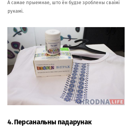
А самае прыемнае, што ён будзе зроблены сваімі
рукамі.
4. Персанальны падарунак