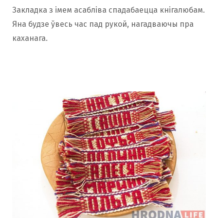
Закладка з імем асабліва спадабаецца кнігалюбам.
Яна будзе ўвесь час пад рукой, нагадваючы пра
каханага.