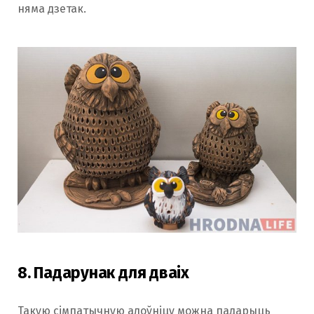
няма дзетак.
8. Падарунак для дваіх
Такую сімпатычную алоўніцу можна падарыць