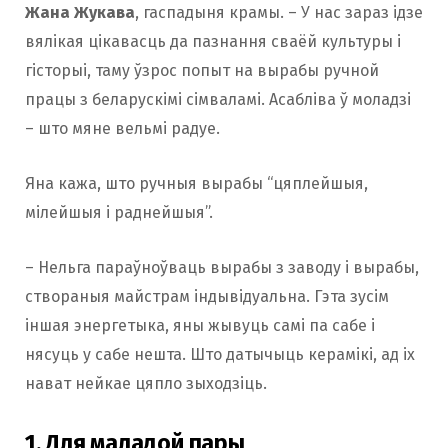
Жана Жукава
, гаспадыня крамы. – У нас зараз ідзе
вялікая цікавасць да пазнання сваёй культуры і
гісторыі, таму ўзрос попыт на вырабы ручной
працы з беларускімі сімваламі. Асабліва ў моладзі
– што мяне вельмі радуе.
Яна кажа, што ручныя вырабы “цяплейшыя,
мілейшыя і раднейшыя”.
– Нельга параўноўваць вырабы з заводу і вырабы,
створаныя майстрам індывідуальна. Гэта зусім
іншая энергетыка, яны жывуць самі па сабе і
нясуць у сабе нешта. Што датычыць керамікі, ад іх
нават нейкае цяпло зыходзіць.
1. Для маладой пары