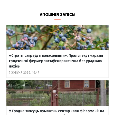
АПОШНІЯ ЗАПІСЫ
«Страты сапраўды каласальныя». Праз спёку і маразы
гродзенскі фермер застаўся практычна без ураджаю
лахіны
7 ЖНІЎНЯ 2026, 16:47
У Гродне знясуць прыватны сектар каля філармоніі: на