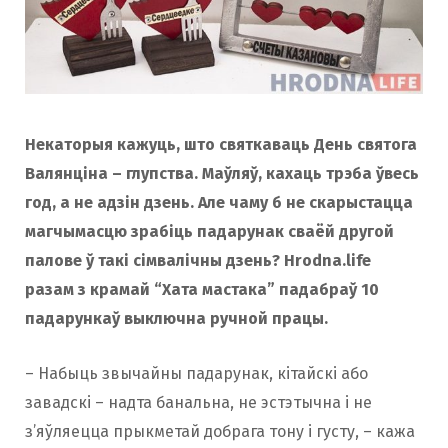
o
r
k
a
Некаторыя кажуць, што святкаваць День святога
m
Валянціна – глупства. Маўляў, кахаць трэба ўвесь
год, а не адзін дзень. Але чаму б не скарыстацца
магчымасцю зрабіць падарунак сваёй другой
палове ў такі сімвалічны дзень? Hrodna.life
разам з крамай “Хата мастака” падабраў 10
падарункаў выключна ручной працы.
– Набыць звычайны падарунак, кітайскі або
завадскі – надта банальна, не эстэтычна і не
з’яўляецца прыкметай добрага тону і густу, – кажа