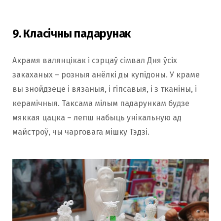
9. Класічны падарунак
Акрамя валянцікак і сэрцаў сімвал Дня ўсіх
закаханых – розныя анёлкі ды купідоны. У краме
вы знойдзеце і вязаныя, і гіпсавыя, і з тканіны, і
керамічныя. Таксама мілым падарункам будзе
мяккая цацка – лепш набыць унікальную ад
майстроў, чы чарговага мішку Тэдзі.