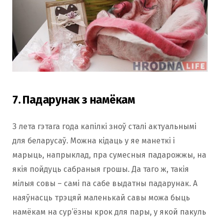
7. Падарунак з намёкам
З лета гэтага года капілкі зноў сталі актуальнымі
для беларусаў. Можна кідаць у яе манеткі і
марыць, напрыклад, пра сумесныя падарожжы, на
якія пойдуць сабраныя грошы. Да таго ж, такія
мілыя совы – самі па сабе выдатны падарунак. А
наяўнасць трэцяй маленькай савы можа быць
намёкам на сур’ёзны крок для пары, у якой пакуль