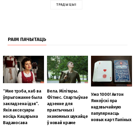
ТРАДЫЦЫІ
РАІМ ПАЧЫТАЦЬ
“Мне трэба, каб ва
Вела. Мілітары.
Ужо 1000! Антон
ўпрыгожанне была
Фітнес. Спартыўнае
Янкоўскі пра
закладзена ідэя”.
адзенне для
надзвычайную
Якія аксесуары
практычных і
папулярнасць
носіць Кацярына
эканомных шукайце
новых карт Лапіных
Ваданосава
ў новай краме