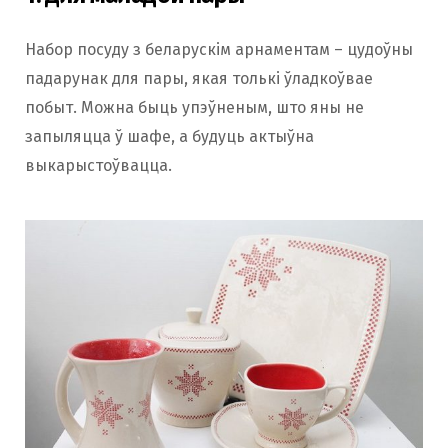
Набор посуду з беларускім арнаментам – цудоўны
падарунак для пары, якая толькі ўладкоўвае
побыт. Можна быць упэўненым, што яны не
запыляцца ў шафе, а будуць актыўна
выкарыстоўвацца.