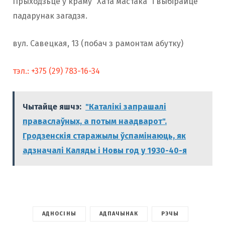
Прыходзьце ў краму “Хата мастака” і выбірайце
падарунак загадзя.
вул. Савецкая, 13 (побач з рамонтам абутку)
тэл.: +375 (29) 783-16-34
Чытайце яшчэ:
"Каталікі запрашалі
праваслаўных, а потым наадварот".
Гродзенскія старажылы ўспамінаюць, як
адзначалі Каляды і Новы год у 1930-40-я
АДНОСІНЫ
АДПАЧЫНАК
РЭЧЫ