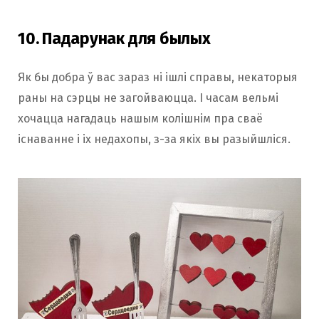
10. Падарунак для былых
Як бы добра ў вас зараз ні ішлі справы, некаторыя
раны на сэрцы не загойваюцца. І часам вельмі
хочацца нагадаць нашым колішнім пра сваё
існаванне і іх недахопы, з-за якіх вы разыйшліся.