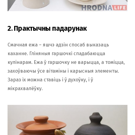
2. Практычны падарунак
Смачная ежа – яшчэ адзін спосаб выказаць
каханне. Гліняныя гаршочкі спадабаюцца
кулінарам. Ежа ў гаршочку не варыцца, а томіцца,
захоўваючы ўсе вітаміны і карысныя элементы.
Зараз іх можна ставіць і ў духоўку, і ў
мікрахвалёўку.