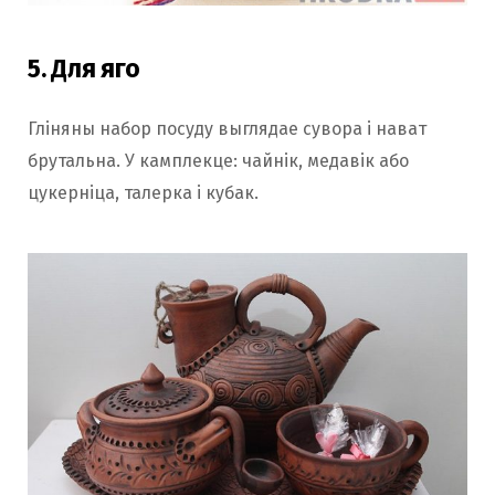
5. Для яго
Гліняны набор посуду выглядае сувора і нават
брутальна. У камплекце: чайнік, медавік або
цукерніца, талерка і кубак.