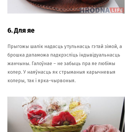
6. Для яе
Прыгожы шалік надасць утульнасць гэтай зімой, а
брошка дапаможа падкрэсліць індывідуальнасць
жанчыны. Галоўнае – не забыць пра яе любімы
колер. У наяўнасць як стрыманыя карычневыя
колеры, так і ярка-чырвоныя.