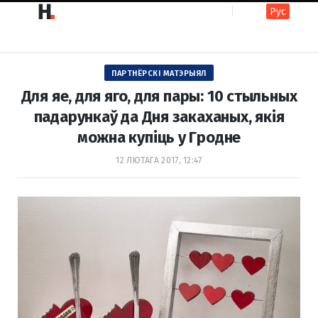
Рус
F
I
ПАРТНЁРСКІ МАТЭРЫЯЛ
a
n
Для яе, для яго, для пары: 10 стыльных
падарункаў да Дня закаханых, якія
можна купіць у Гродне
c
s
12 ЛЮТАГА 2017, 12:47
e
t
b
a
o
g