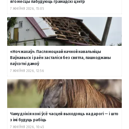
яго месцы пабудуюць грамадскі цэнтр
7 ЖНІЎНЯ 2026, 15:05
«Ноч жахаў». Пасля моцнай начной навальніцы
Ваўкавыск і раён засталіся без святла, пашкоджаны
паўсотні дамоў
7 ЖНІЎНЯ 2026, 12:56
Чаму дзікія коні ўсё часцей выходзяць на дарогі — і што
з імі будуць рабіць
7 ЖНІЎНЯ 2026, 10:45