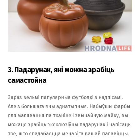
3. Падарунак, які можна зрабіць
самастойна
Зараз вельмі папулярныя футболкі з надпісамі.
Але з большага яны аднатыпныя. Набыўшы фарбы
для малявання па тканіне і звычайную майку, вы
можаце зрабіць эксклюзіўны падарунак і напісаць
тое, што спадабаецца менавіта вашай палавінцы.