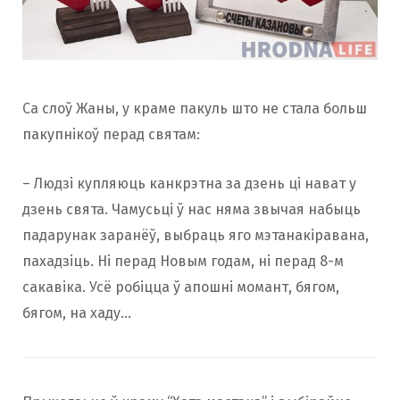
Са слоў Жаны, у краме пакуль што не стала больш
пакупнікоў перад святам:
– Людзі купляюць канкрэтна за дзень ці нават у
дзень свята. Чамусьці ў нас няма звычая набыць
падарунак заранёў, выбраць яго мэтанакіравана,
пахадзіць. Ні перад Новым годам, ні перад 8-м
сакавіка. Усё робіцца ў апошні момант, бягом,
бягом, на хаду…