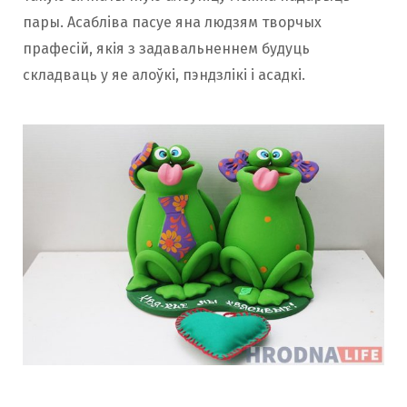
пары. Асабліва пасуе яна людзям творчых
прафесій, якія з задавальненнем будуць
складваць у яе алоўкі, пэндзлікі і асадкі.