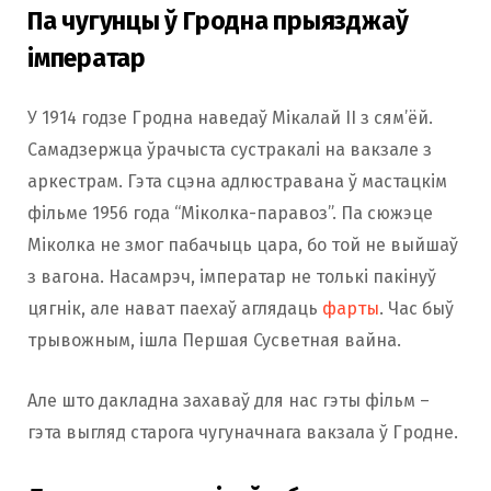
Па чугунцы ў Гродна прыязджаў
імператар
У 1914 годзе Гродна наведаў Мікалай ІІ з сям’ёй.
Самадзержца ўрачыста сустракалі на вакзале з
аркестрам. Гэта сцэна адлюстравана ў мастацкім
фільме 1956 года “Міколка-паравоз”. Па сюжэце
Міколка не змог пабачыць цара, бо той не выйшаў
з вагона. Насамрэч, імператар не толькі пакінуў
цягнік, але нават паехаў аглядаць
фарты
. Час быў
трывожным, ішла Першая Сусветная вайна.
Але што дакладна захаваў для нас гэты фільм –
гэта выгляд старога чугуначнага вакзала ў Гродне.