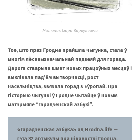
o
r
k
a
Малюнак Ігара Варкулевіча
Тое, што праз Гродна прайшла чыгунка, стала ў
m
многім лёсавызначальнай падзеяй для горада.
Дарога стварыла шмат новых працоўных месцаў і
выклікала пад’ём вытворчасці, рост
насельніцтва, звязала горад з Еўропай. Пра
гісторыю чыгункі ў Гродне чытайце ў новым
матэрыяле “Гарадзенскай азбукі”.
«Гарадзенская азбука» ад Hrodna.life —
гэта 32 артыкулы пра цікавосткі Гродна.