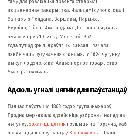
таму для рэалізацыі праекта стварылі
акцыянернае таварыства. Чальцамі суполкі сталі
банкіры з Лондана, Варшавы, Парыжа,
Берліна, Ліёна і Амстэрдама. Да Гродна чугунка
дайшла праз 10 гадоў. У снежні 1862
года тут адкрылі драўляны вакзал і пачала
дзейнічаць чугуначная станцыя. У 1894 чугунку
выкупіла дзяржава. Акцыянернае таварыства
было распушчана.
Адсюль угналі цягнік для паўстанцаў
Падчас паўстання 1863 годзе група жыхароў
Гродна меркавала здзейсніць узброены напад на
чыгунку,
захапіць цягнік
і рушыць на Парэчча, каб
далучыцца да паўстанцаў
Каліноўскага.
Планы