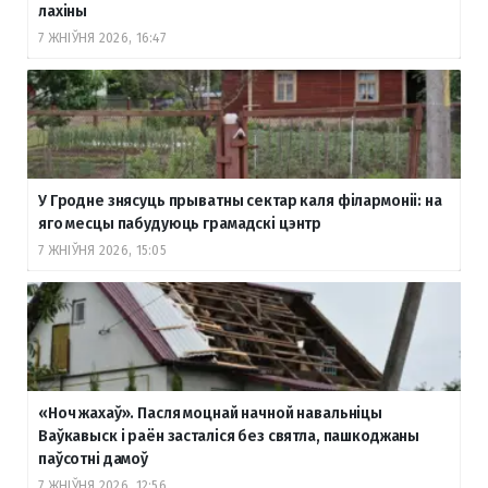
лахіны
7 ЖНІЎНЯ 2026, 16:47
У Гродне знясуць прыватны сектар каля філармоніі: на
яго месцы пабудуюць грамадскі цэнтр
7 ЖНІЎНЯ 2026, 15:05
«Ноч жахаў». Пасля моцнай начной навальніцы
Ваўкавыск і раён засталіся без святла, пашкоджаны
паўсотні дамоў
7 ЖНІЎНЯ 2026, 12:56