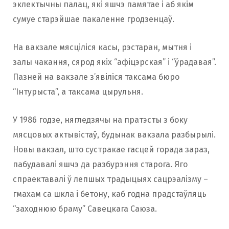
эклектычны палац, які яшчэ памятае і аб якім
сумуе старэйшае пакаленне гродзенцаў.
На вакзале мясціліся касы, рэстаран, мытня і
залы чакання, сярод якіх “афіцэрская” і “ўрадавая”.
Пазней на вакзале з’явіліся таксама бюро
“Інтурыста”, а таксама цырульня.
У 1986 годзе, нягледзячы на пратэсты з боку
мясцовых актывістаў, будынак вакзала разбырылі.
Новы вакзал, што сустракае гасцей горада зараз,
пабудавалі яшчэ да разбурэння старога. Яго
спраектавалі ў лепшых традыцыях сацрэалізму –
гмахам са шкла і бетону, каб годна прадстаўляць
“заходнюю браму” Савецкага Саюза.