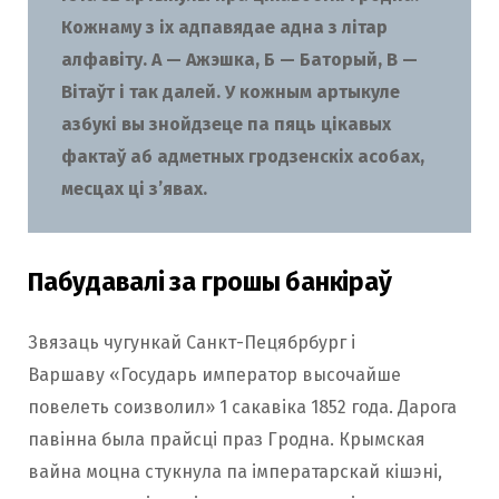
Кожнаму з іх адпавядае адна з літар
алфавіту. А — Ажэшка, Б — Баторый, В —
Вітаўт і так далей. У кожным артыкуле
азбукі вы знойдзеце па пяць цікавых
фактаў аб адметных гродзенскіх асобах,
месцах ці з’явах.
Пабудавалі за грошы банкіраў
Звязаць чугункай Санкт-Пецябрбург і
Варшаву «Государь император высочайше
повелеть соизволил» 1 сакавіка 1852 года. Дарога
павінна была прайсці праз Гродна. Крымская
вайна моцна стукнула па імператарскай кішэні,