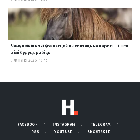
Чаму дзікія коні ўсё часцей выходзяць на дарогі — і што
з імі будуць рабіць
7 ЖНІЎНЯ 2026, 10:45
FACEBOOK
INSTAGRAM
TELEGRAM
RSS
YOUTUBE
ВКОНТАКТЕ