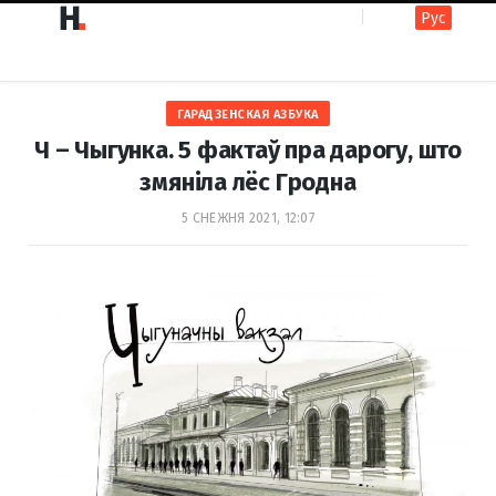
Рус
F
I
ГАРАДЗЕНСКАЯ АЗБУКА
a
n
Ч – Чыгунка. 5 фактаў пра дарогу, што
змяніла лёс Гродна
c
s
5 СНЕЖНЯ 2021, 12:07
e
t
b
a
o
g