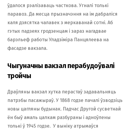
ўдалося рэалізаваць часткова. Угналі толькі
паравоз. Да месца прызначэння на ім дабраліся
каля дзясятка чалавек з меркаванай сотні. Аб
гэтых падзеях гродзенцам і зараз нагадвае
барэльеф работы Уладзіміра Панцялеева на
фасадзе вакзала.
Чыгуначны вакзал перабудоўвалі
тройчы
Драўляны вакзал хутка перастаў задавальняць
патрэбы пасажыраў. У 1868 годзе пачалі ўзводзіць
новы цагляны будынак. Падчас Другой сусветнай
ён быў амаль цалкам разбураны і адноўлены
толькі ў 1945 годзе. У выніку атрымаўся