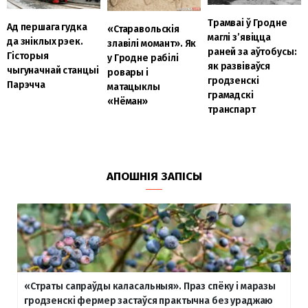
Трамваі ў Гродне
Ад першага гудка
«Старавольскія
маглі з’явіцца
да зніклых рэек.
злавілі момант». Як
раней за аўтобусы:
Гісторыя
у Гродне рабілі
як развіваўся
чыгуначнай станцыі
ровары і
гродзенскі
Парэчча
матацыклы
грамадскі
«Нёман»
транспарт
АПОШНІЯ ЗАПІСЫ
«Страты сапраўды каласальныя». Праз спёку і маразы
гродзенскі фермер застаўся практычна без ураджаю