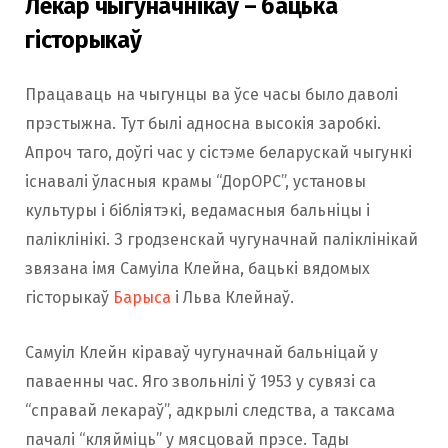
Лекар чыгуначнікаў – бацька
гісторыкаў
Працаваць на чыгунцы ва ўсе часы было даволі
прэстыжна. Тут былі адносна высокія заробкі.
Апроч таго, доўгі час у сістэме беларускай чыгункі
існавалі ўласныя крамы “ДорОРС”, установы
культуры і бібліятэкі, ведамасныя бальніцы і
паліклінікі. З гродзенскай чугуначнай паліклінікай
звязана імя Самуіла Клейна, бацькі вядомых
гісторыкаў
Барыса
і Льва Клейнаў.
Самуіл Клейн кіраваў чугуначнай бальніцай у
паваенны час. Яго звольнілі ў 1953 у сувязі са
“справай лекараў”, адкрылі следства, а таксама
пачалі “кляйміць” у мясцовай прэсе. Тады