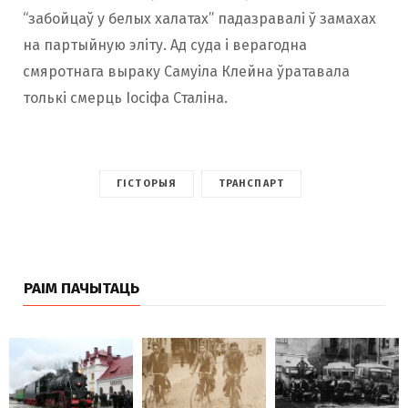
“забойцаў у белых халатах” падазравалі ў замахах
на партыйную эліту. Ад суда і верагодна
смяротнага выраку Самуіла Клейна ўратавала
толькі смерць Іосіфа Сталіна.
ГІСТОРЫЯ
ТРАНСПАРТ
РАІМ ПАЧЫТАЦЬ