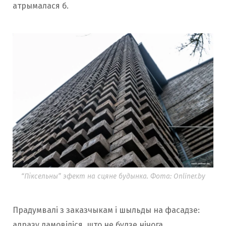
атрымалася б.
“Піксельны” эфект на сцяне будынка. Фота: Onliner.by
Прадумвалі з заказчыкам і шыльды на фасадзе:
адразу дамовіліся, што не будзе нічога