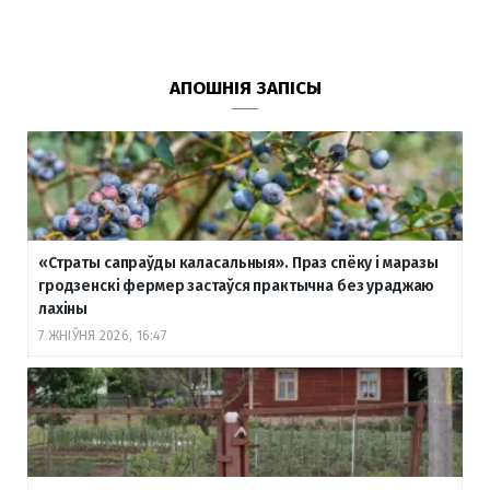
АПОШНІЯ ЗАПІСЫ
«Страты сапраўды каласальныя». Праз спёку і маразы
гродзенскі фермер застаўся практычна без ураджаю
лахіны
7 ЖНІЎНЯ 2026, 16:47