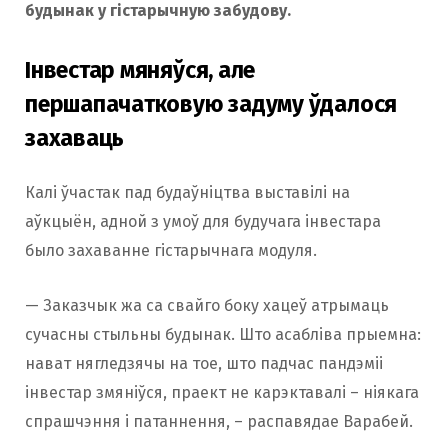
будынак у гістарычную забудову.
Інвестар мяняўся, але
першапачатковую задуму ўдалося
захаваць
Калі ўчастак пад будаўніцтва выставілі на
аўкцыён, адной з умоў для будучага інвестара
было захаванне гістарычнага модуля.
— Заказчык жа са свайго боку хацеў атрымаць
сучасны стыльны будынак. Што асабліва прыемна:
нават нягледзячы на ​​тое, што падчас пандэміі
інвестар змяніўся, праект не карэктавалі – ніякага
спрашчэння і патаннення, – распавядае Варабей.