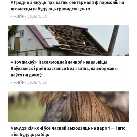
У Гродне знясуць прыватны сектар каля філармоніі: на
яго месцы пабудуюць грамадскі цэнтр
7 ЖНІЎНЯ 2026, 15:05
«Ноч жахаў». Пасля моцнай начной навальніцы
Ваўкавыск і раён засталіся без святла, пашкоджаны
паўсотні дамоў
7 ЖНІЎНЯ 2026, 12:56
Чаму дзікія коні ўсё часцей выходзяць на дарогі — і што
з імі будуць рабіць