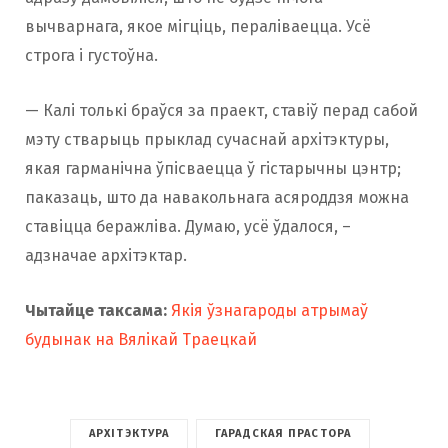
вычварнага, якое мігціць, пераліваецца. Усё
строга і густоўна.
— Калі толькі браўся за праект, ставіў перад сабой
мэту стварыць прыклад сучаснай архітэктуры,
якая гарманічна ўпісваецца ў гістарычны цэнтр;
паказаць, што да навакольнага асяроддзя можна
ставіцца беражліва. Думаю, усё ўдалося, –
адзначае архітэктар.
Чытайце таксама:
Якія ўзнагароды атрымаў
будынак на Вялікай Траецкай
АРХІТЭКТУРА
ГАРАДСКАЯ ПРАСТОРА