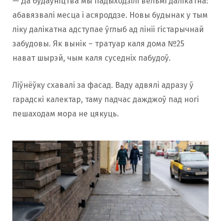
— Да будаўніцтва мы падыходзілі вельмі далікатна:
абавязвалі месца і асяроддзе. Новы будынак у тым
ліку далікатна адступае ўглыб ад лініі гістарычнай
забудовы. Як вынік – тратуар каля дома №25
нават шырэй, чым каля суседніх пабудоў.
Ліўнёўку схавалі за фасад. Ваду адвялі адразу ў
гарадскі калектар, таму падчас дажджоў пад ногі
пешаходам мора не цякуць.