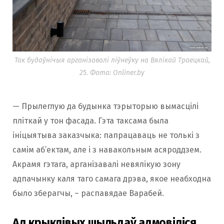
Так будаўнічыя арганізавалі ліўнеўку на Вялікай Траецкай,
25. Фота: Onliner.by
— Прылеглую да будынка тэрыторыю вымасцілі
пліткай у тон фасада. Гэта таксама была
ініцыятыва заказчыка: папрацаваць не толькі з
самім аб’ектам, але і з навакольным асяроддзем.
Акрамя гэтага, арганізавалі невялікую зону
адпачынку каля таго самага дрэва, якое неабходна
было зберагчы, – распавядае Варабей.
Ад крыклівых шыльдаў адмовіліся