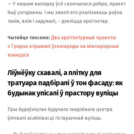
— У нашым выпадку ўсё скончылася добра, праект
быў узгоднены. І мы змаглі яго рэалізаваць роўна
такім, якім і задумалі, – дзеліцца архітэктар.
Чытайце таксама:
Два архітэктурныя праекты
з Гродна атрымалі ўзнагароды на міжнародным
конкурсе
Ліўнёўку схавалі, а плітку для
тратуара падбіралі ў тон фасаду: як
будынак упісалі ў прастору вуліцы
Пры будаўніцтве будучага гандлёвага цэнтра
ўлічвалі асаблівасці гістарычнай вуліцы.