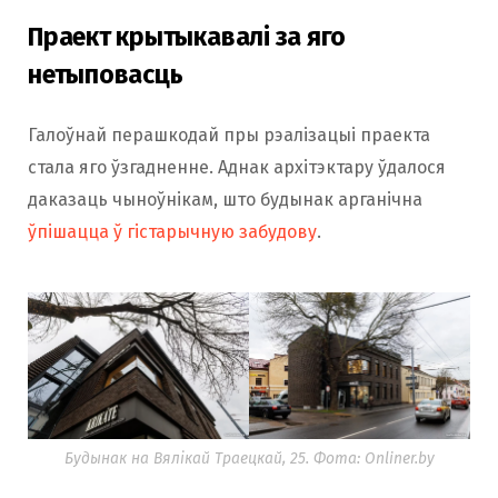
Праект крытыкавалі за яго
нетыповасць
Галоўнай перашкодай пры рэалізацыі праекта
стала яго ўзгадненне. Аднак архітэктару ўдалося
даказаць чыноўнікам, што будынак арганічна
ўпішацца ў гістарычную забудову
.
Будынак на Вялікай Траецкай, 25. Фота: Onliner.by