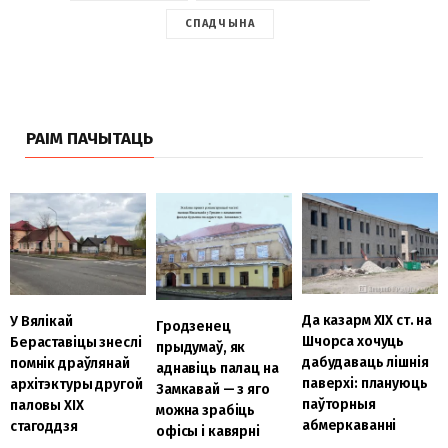
СПАДЧЫНА
РАІМ ПАЧЫТАЦЬ
Да казарм ХІХ ст. на
У Вялікай
Гродзенец
Шчорса хочуць
Бераставіцы знеслі
прыдумаў, як
дабудаваць лішнія
помнік драўлянай
аднавіць палац на
паверхі: плануюць
архітэктуры другой
Замкавай — з яго
паўторныя
паловы ХІХ
можна зрабіць
абмеркаванні
стагоддзя
офісы і кавярні