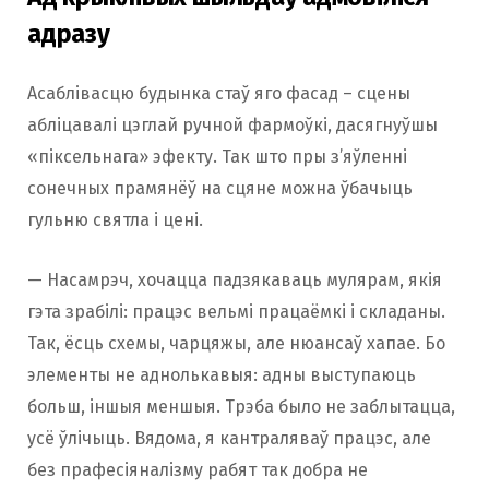
адразу
Асаблівасцю будынка стаў яго фасад – сцены
абліцавалі цэглай ручной фармоўкі, дасягнуўшы
«піксельнага» эфекту. Так што пры з’яўленні
сонечных прамянёў на сцяне можна ўбачыць
гульню святла і цені.
— Насамрэч, хочацца падзякаваць мулярам, ​​якія
гэта зрабілі: працэс вельмі працаёмкі і складаны.
Так, ёсць схемы, чарцяжы, але нюансаў хапае. Бо
элементы не аднолькавыя: адны выступаюць
больш, іншыя меншыя. Трэба было не заблытацца,
усё ўлічыць. Вядома, я кантраляваў працэс, але
без прафесіяналізму рабят так добра не