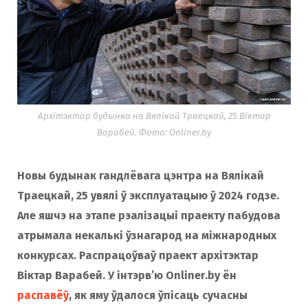
o
r
k
a
m
Архітэктар будынка на Вялікай Траецкай, 25 Віктар
Варабей. Фота: Onliner.by
Новы будынак гандлёвага цэнтра на Вялікай
Траецкай, 25 увялі ў эксплуатацыю ў 2024 годзе.
Але яшчэ на этапе рэалізацыі праекту пабудова
атрымала некалькі ўзнагарод на міжнародных
конкурсах. Распрацоўваў праект архітэктар
Віктар Варабей. У інтэрв’ю Onliner.by ён
распавёў
, як яму ўдалося ўпісаць сучасны