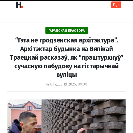
Рус
F
I
ГАРАДСКАЯ ПРАСТОРА
a
n
“Гэта не гродзенская архітэктура”.
Архітэктар будынка на Вялікай
Траецкай расказаў, як “праштурхнуў”
c
s
сучасную пабудову на гістарычнай
вуліцы
e
t
14 СТУДЗЕНЯ 2025, 09:30
b
a
o
g