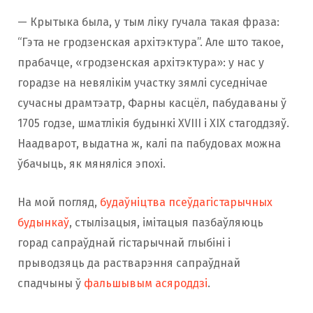
— Крытыка была, у тым ліку гучала такая фраза:
“Гэта не гродзенская архітэктура”. Але што такое,
прабачце, «гродзенская архітэктура»: у нас у
горадзе на невялікім участку зямлі суседнічае
сучасны драмтэатр, Фарны касцёл, пабудаваны ў
1705 годзе, шматлікія будынкі XVIII і XIX стагоддзяў.
Наадварот, выдатна ж, калі па пабудовах можна
ўбачыць, як мяняліся эпохі.
На мой погляд,
будаўніцтва псеўдагістарычных
будынкаў
, стылізацыя, імітацыя пазбаўляюць
горад сапраўднай гістарычнай глыбіні і
прыводзяць да растварэння сапраўднай
спадчыны ў
фальшывым асяроддзі
.