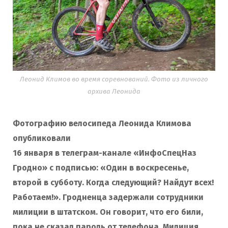
o
r
k
a
Леонид Климов во время соревнований. Фото из личного
m
архива Леонида
Фотографию велосипеда Леонида Климова
опубликовали
16 января в телеграм-канале «ИнфоСпецНаз
Гродно» с подписью: «Один в воскресенье,
второй в субботу. Когда следующий? Найдут всех!
Работаем!». Гродненца задержали сотрудники
милиции в штатском. Он говорит, что его били,
пока не сказал пароль от телефона. Милиция