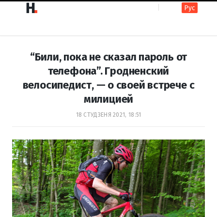
Рус
F
I
“Били, пока не сказал пароль от
a
n
телефона”. Гродненский
велосипедист, — о своей встрече с
c
s
милицией
18 СТУДЗЕНЯ 2021, 18:51
e
t
b
a
o
g