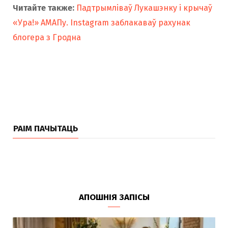
Читайте также:
Падтрымліваў Лукашэнку і крычаў
«Ура!» АМАПу. Instagram заблакаваў рахунак
блогера з Гродна
РАІМ ПАЧЫТАЦЬ
АПОШНІЯ ЗАПІСЫ