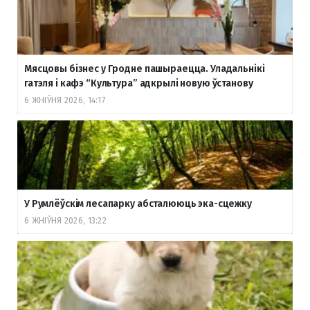
Мясцовы бізнес у Гродне пашыраецца. Уладальнікі
гатэля і кафэ “Культура” адкрылі новую ўстанову
6 ЖНІЎНЯ 2026, 14:17
У Румлёўскім лесапарку абсталююць эка-сцежку
6 ЖНІЎНЯ 2026, 13:22