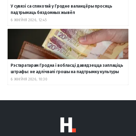
У сувязі са спякотай у Гродне валанцёры просяць
падтрымаць бяздомных жывёл
6 ЖНІЎНЯ 2026, 12:45
Рэстаратарам Гродна і вобласці давядзецца заплаціць
штрафы: не адлічвалі грошы на падтрымку культуры
6 ЖНІЎНЯ 2026, 10:30