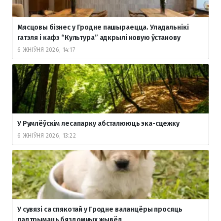
Мясцовы бізнес у Гродне пашыраецца. Уладальнікі
гатэля і кафэ “Культура” адкрылі новую ўстанову
6 ЖНІЎНЯ 2026, 14:17
У Румлёўскім лесапарку абсталююць эка-сцежку
6 ЖНІЎНЯ 2026, 13:22
У сувязі са спякотай у Гродне валанцёры просяць
падтрымаць бяздомных жывёл