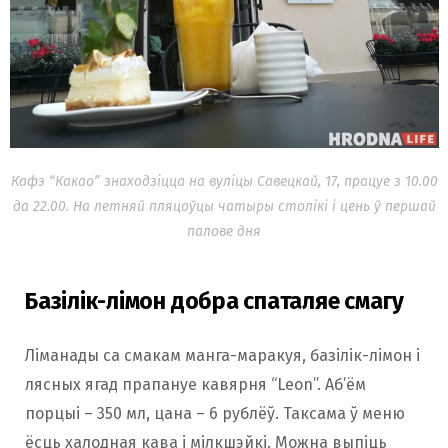
Кафэ “Какао” знаходзіцца на вуліцы Савецкай, 17, працуе з 10.00
да 22.00. На летняй пляцоўцы чатыры столікі і цень ў першай
палове дня
Базілік-лімон добра спаталяе смагу
Ліманады са смакам манга-маракуя, базілік-лімон і
лясных ягад прапануе кавярня “Leon”. Аб’ём
порцыі – 350 мл, цана – 6 рублёў. Таксама ў меню
ёсць халодная кава і мілкшэйкі. Можна выпіць