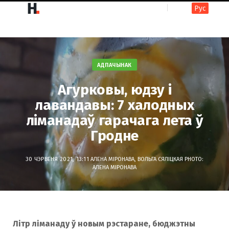
Рус
F
I
a
n
АДПАЧЫНАК
Агурковы, юдзу і
c
s
лавандавы: 7 халодных
ліманадаў гарачага лета ў
Гродне
e
t
30 ЧЭРВЕНЯ 2021, 13:11
АЛЕНА МІРОНАВА, ВОЛЬГА СЯЛІЦКАЯ
PHOTO:
АЛЕНА МІРОНАВА
b
a
o
g
Літр ліманаду ў новым рэстаране, бюджэтны