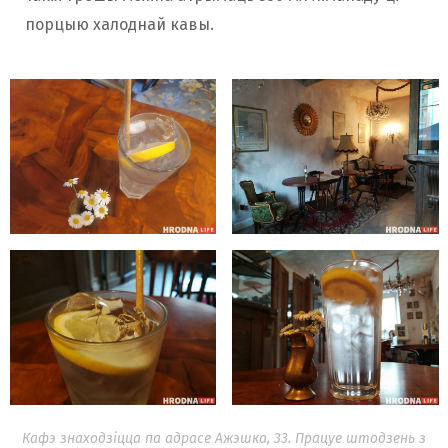
порцыю халоднай кавы.
Кафэ знаходзіцца па адрасе Ажэшка, 33. Працуе штодзень з