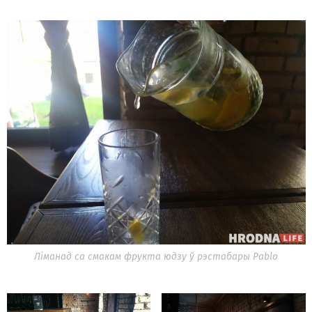
Ліманад са смакам фрукта юдзу ў рэстабары Pablo