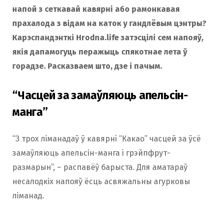
напой з сеткавай кавярні або рамонкавая
o
r
прахалода з відам на каток у гандлёвым цэнтры?
Карэспандэнткі Hrodna.life затэсцілі сем напояў,
k
a
якія дапамогуць перажыць спякотнае лета ў
горадзе. Расказваем што, дзе і пачым.
m
“Часцей за замаўляюць апельсін-
манга”
“З трох ліманадаў ў кавярні “Какао” часцей за ўсё
замаўляюць апельсін-манга і грэйпфрут-
размарын”, – распавёў барыста. Для аматараў
несалодкіх напояў ёсць асвяжальны агурковы
ліманад.