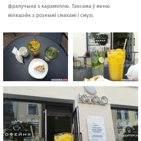
фрапучына з карамеллю. Таксама ў меню
мілкшэйк з рознымі смакамі і смузі.