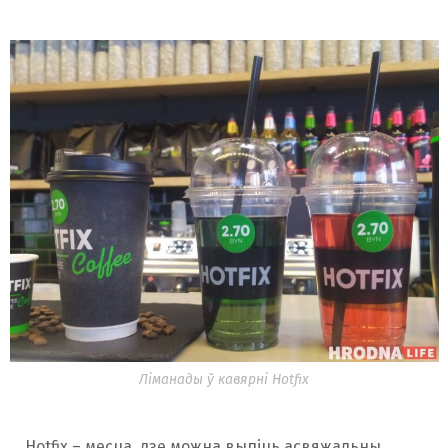
Ліманады ў кавярні Hotfix
Hotfix – месца, дзе можна выпіць асвяжальны