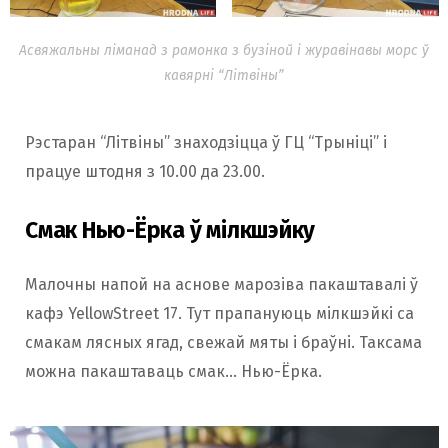
Асвяжальны ліманад з рамонка з бузіной і журавінавы морс ў
кавярні “Літвіны”
Рэстаран “Літвіны” знаходзіцца ў ГЦ “Трыніці” і
працуе штодня з 10.00 да 23.00.
Смак Нью-Ёрка ў мілкшэйку
Малочны напой на аснове марозіва пакаштавалі ў
кафэ YellowStreet 17. Тут прапануюць мілкшэйкі са
смакам лясных ягад, свежай мяты і браўні. Таксама
можна пакаштаваць смак… Нью-Ёрка.