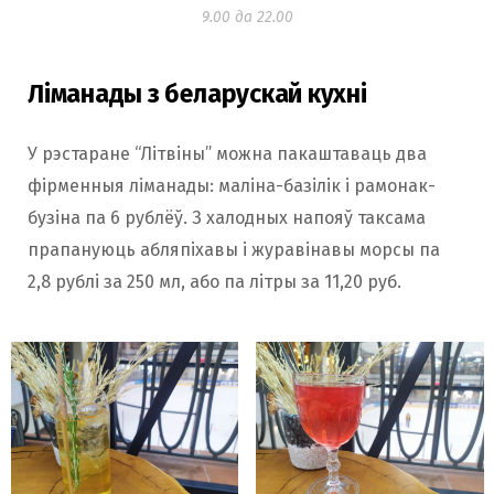
9.00 да 22.00
Ліманады з беларускай кухні
У рэстаране “Літвіны” можна пакаштаваць два
фірменныя ліманады: маліна-базілік і рамонак-
бузіна па 6 рублёў. З халодных напояў таксама
прапануюць абляпіхавы і журавінавы морсы па
2,8 рублі за 250 мл, або па літры за 11,20 руб.