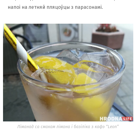
напоі на летняй пляцоўцы з парасонамі.
Ліманад са смакам лімона і базіліка з кафэ “Leon”