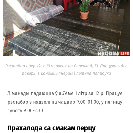
Рэстабар адкрыўся 19 чэрвеня на Савецкай, 13. Працуюць два
паверхі з кандыцыянерам і летняя пляцоўка
Ліманады падаюцца ў аб’ёме 1 літр за 12 р. Працуе
рэстабар з нядзелі па чацвер 9.00-01.00, у пятніцу-
суботу 9.00-2.30
Прахалода са смакам перцу