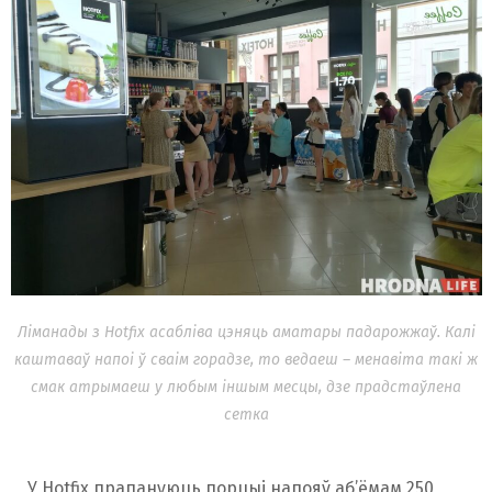
Ліманады з Hotfix асабліва цэняць аматары падарожжаў. Калі
каштаваў напоі ў сваім горадзе, то ведаеш – менавіта такі ж
смак атрымаеш у любым іншым месцы, дзе прадстаўлена
сетка
У Hotfix прапануюць порцыі напояў аб’ёмам 250