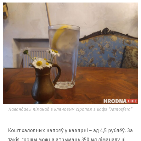
Лавандавы ліманад з кляновым сіропам з кафэ “Atmosfera”
Кошт халодных напояў у кавярні – ад 4,5 рублёў. За
такія грошы можна атрымаць 350 мл ліманаду ці