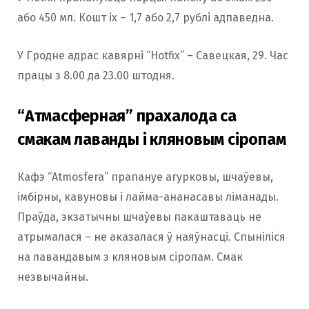
або 450 мл. Кошт іх – 1,7 або 2,7 рублі адпаведна.
У Гродне адрас кавярні “Hotfix” – Савецкая, 29. Час
працы з 8.00 да 23.00 штодня.
“Атмасферная” прахалода са
смакам лаванды і кляновым сіропам
Кафэ “Atmosfera” прапануе агурковы, шчаўевы,
імбірны, кавуновы і лайма-ананасавы ліманады.
Праўда, экзатычны шчаўевы пакаштаваць не
атрымалася – не аказалася ў наяўнасці. Спыніліся
на лавандавым з кляновым сіропам. Смак
незвычайны.