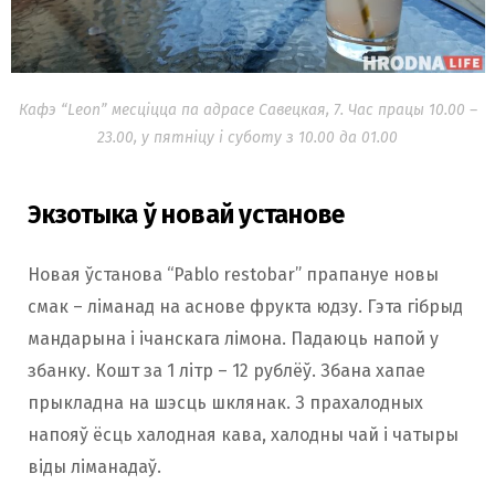
Кафэ “Leon” месціцца па адрасе Савецкая, 7. Час працы 10.00 –
23.00, у пятніцу і суботу з 10.00 да 01.00
Экзотыка ў новай установе
Новая ўстанова “Pablo restobar” прапануе новы
смак – ліманад на аснове фрукта юдзу. Гэта гібрыд
мандарына і ічанскага лімона. Падаюць напой у
збанку. Кошт за 1 літр – 12 рублёў. Збана хапае
прыкладна на шэсць шклянак. З прахалодных
напояў ёсць халодная кава, халодны чай і чатыры
віды ліманадаў.