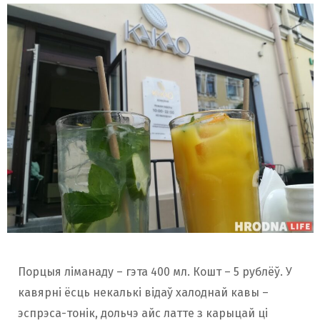
Порцыя ліманаду – гэта 400 мл. Кошт – 5 рублёў. У
кавярні ёсць некалькі відаў халоднай кавы –
эспрэса-тонік, дольчэ айс латте з карыцай ці