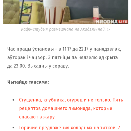
Кафэ-студыя размешчана на Акадэмічнай, 17
Час працы ўстановы – з 11.17 да 22.17 у панядзелак,
аўторак і чацвер. З пятніцы па нядзелю адкрыта
да 23.00. Выхадны ў сераду.
Чытайце таксама:
Сгущенка, клубника, огурец и не только. Пять
рецептов домашнего лимонада, которые
спасают в жару
Горячие предложения холодных напитков. 7