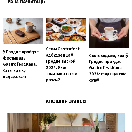
РАІМ ПАЧЫТАЦЬ
Сёмы Gastrofest
У Гродне пройдзе
адбудзецца ў
Стала вядома, калі ў
фестываль
Гродне вясной
Гродне пройдзе
Gastrofest.Кава.
2024. Якая
Gastrofest.Кава
Сэты крыху
тэматыка гэтым
2024: глядзіце спіс
падаражэлі
разам?
сэтаў
АПОШНІЯ ЗАПІСЫ