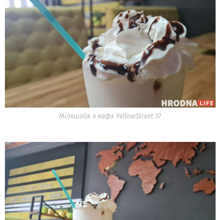
Мілкшэйк з кафэ YellowStreet 17