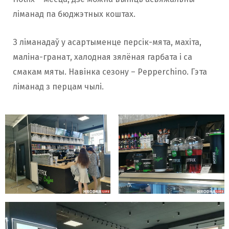
ліманад па бюджэтных коштах.
З ліманадаў у асартыменце персік-мята, махіта,
маліна-гранат, халодная зялёная гарбата і са
смакам мяты. Навінка сезону – Pepperchino. Гэта
ліманад з перцам чылі.