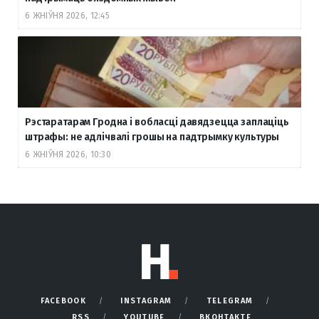
6 ЖНІЎНЯ 2026, 12:45
Рэстаратарам Гродна і вобласці давядзецца заплаціць
штрафы: не адлічвалі грошы на падтрымку культуры
6 ЖНІЎНЯ 2026, 10:30
FACEBOOK
INSTAGRAM
TELEGRAM
RSS
YOUTUBE
ВКОНТАКТЕ