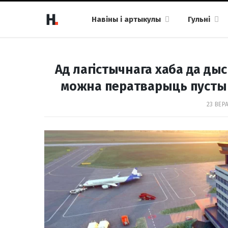
Навіны і артыкулы
Гульні
Ад лагістычнага хаба да дыс
можна ператварыць пусты 
23 ВЕР