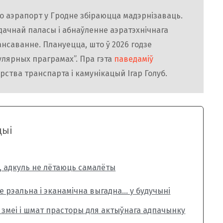
то аэрапорт у Гродне збіраюцца мадэрнізаваць.
ачнай паласы і абнаўленне аэратэхнічнага
нсаванне. Плануецца, што ў 2026 годзе
улярных праграмах”. Пра гэта
паведаміў
рства транспарта і камунікацый Ігар Голуб.
цыі
а, адкуль не лётаюць самалёты
ле рэальна і эканамічна выгадна… у будучыні
 змеі і шмат прасторы для актыўнага адпачынку