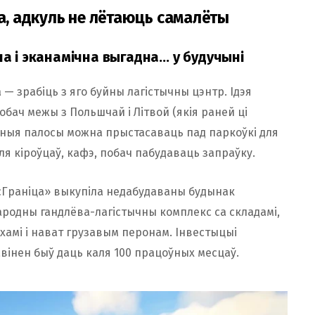
а, адкуль не лётаюць самалёты
на і эканамічна выгадна… у будучыні
 — зрабіць з яго буйны лагістычны цэнтр. Ідэя
обач межы з Польшчай і Літвой (якія раней ці
тныя палосы можна прыстасаваць пад паркоўкі для
ля кіроўцаў, кафэ, побач пабудаваць запраўку.
нсГраніца» выкупіла недабудаваны будынак
ародны гандлёва-лагістычны комплекс са складамі,
яхамі і нават грузавым перонам. Інвестыцыі
авінен быў даць каля 100 працоўных месцаў.