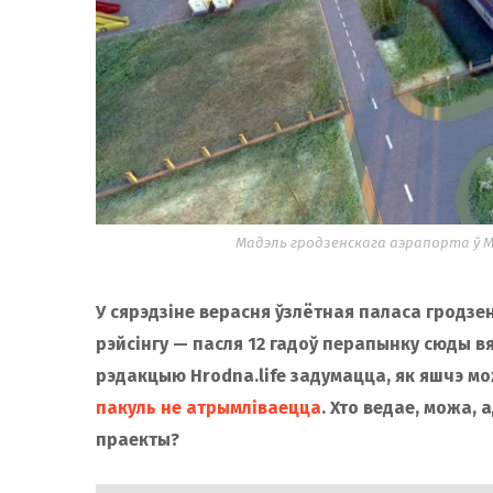
Мадэль гродзенскага аэрапорта ў Micr
У сярэдзіне верасня ўзлётная паласа гродзе
рэйсінгу — пасля 12 гадоў перапынку сюды вя
рэдакцыю Hrodna.life задумацца, як яшчэ м
пакуль не атрымліваецца
. Хто ведае, можа,
праекты?