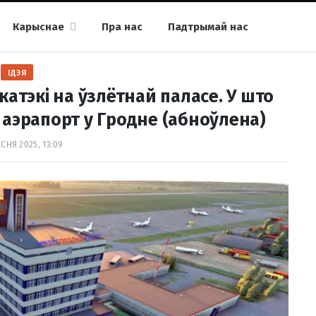
Карыснае
Пра нас
Падтрымай нас
ІДЭЯ
катэкі на ўзлётнай паласе. У што
аэрапорт у Гродне (абноўлена)
АСНЯ 2025, 13:09