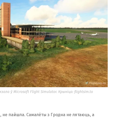
а ў Microsoft Flight Simulator. Крыніца: flightsim.to
, не пайшла. Самалёты з Гродна не лятаюць, а