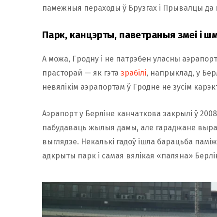
памежныя пераходы ў Брузгах і Прывалцы да г
Парк, канцэрты, паветраныя змеі і 
А можа, Гродну і не патрэбен уласны аэрапор
прасторай — як гэта
зрабілі
, напрыклад, у Бер
невялікім аэрапортам ў Гродне не зусім карэк
Аэрапорт у Берліне канчаткова закрылі ў 2008
пабудаваць жылыя дамы, але гараджане выра
выглядзе. Некалькі гадоў ішла барацьба паміж
адкрыты парк і самая вялікая «паляна» Берл