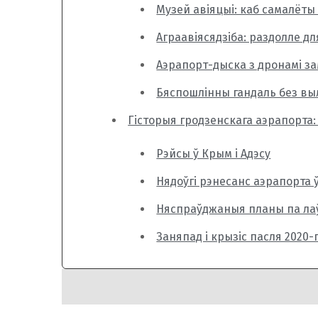
Музей авіяцыі: каб самалёты 
Аграавіясядзіба: раздолле д
Аэрапорт-дыска з дронамі за
Бяспошлінны гандаль без вы
Гісторыя гродзенскага аэрапорта: 
Рэйсы ў Крым і Адэсу
Нядоўгі рэнесанс аэрапорта 
Няспраўджаныя планы па ла
Заняпад і крызіс пасля 2020-