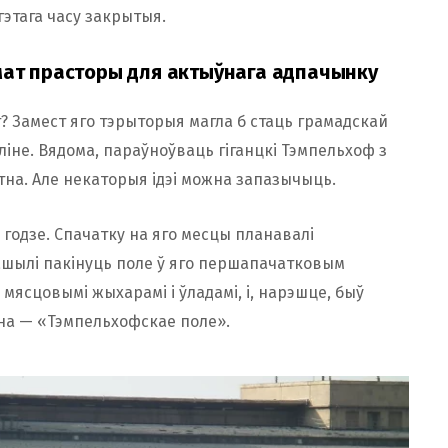
этага часу закрытыя.
шмат прасторы для актыўнага адпачынку
т? Замест яго тэрыторыя магла б стаць грамадскай
ліне. Вядома, параўноўваць гіганцкі Тэмпельхоф з
тна. Але некаторыя ідэі можна запазычыць.
 годзе. Спачатку на яго месцы планавалі
шылі пакінуць поле ў яго першапачатковым
 мясцовымі жыхарамі і ўладамі, і, нарэшце, быў
іна — «Тэмпельхофскае поле».