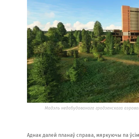
Мадэль недабудаванага гродзенскага аэравакзал
Аднак далей планаў справа, мяркуючы па ўсім