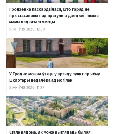
Гродзенка паскардзілася, што горад не
o
r
a
e
к
прыстасаваны пад прагулкі з дзецьмі. Іншыя
мамы падказалі месцы
5 ЖНІЎНЯ 2026, 12:30
k
a
m
т
m
е
У Гродне можна ўзяць у арэнду пункт прыёму
шклотары недалёка ад могілак
5 ЖНІЎНЯ 2026, 11:27
Стала вядома, як можа выглядаць былая