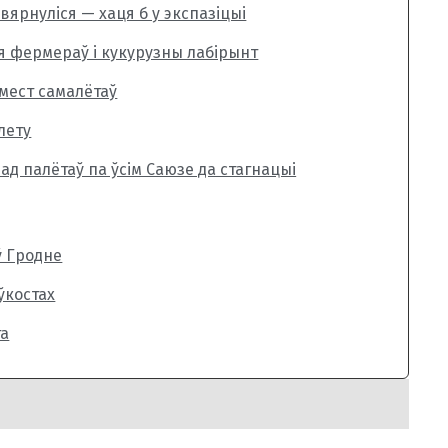
вярнуліся — хаця б у экспазіцыі
ля фермераў і кукурузны лабірынт
мест самалётаў
лету
ад палётаў па ўсім Саюзе да стагнацыі
ў Гродне
ўкостах
га