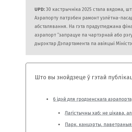
UPD:
30 кастрычніка 2025 стала вядома, ш
Аэрапорту патрэбен рамонт узлётна-пасад
абсталявання. На гэта прадугледжана фіна
аэрапорт “запрацуе па чартэрнай або рэг
дырэктар Дэпартамента па авіяцыі Міністэ
Што вы знойдзеце ў гэтай публіка
6 ідэй для гродзенскага аэрапорт
Лагістычны хаб: не цікава, а
Парк, канцэрты, паветраныя