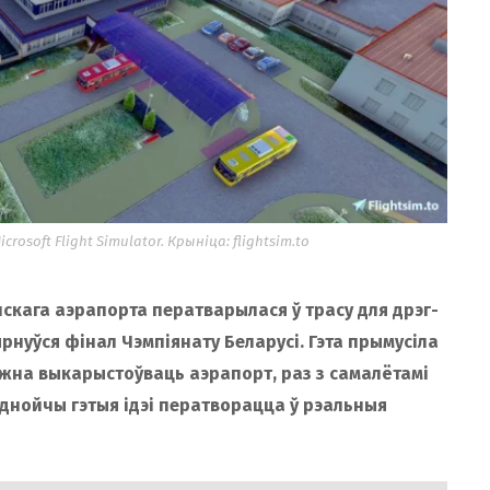
osoft Flight Simulator. Крыніца: flightsim.to
нскага аэрапорта ператварылася ў трасу для дрэг-
рнуўся фінал Чэмпіянату Беларусі. Гэта прымусіла
ожна выкарыстоўваць аэрапорт, раз з самалётамі
 аднойчы гэтыя ідэі ператворацца ў рэальныя