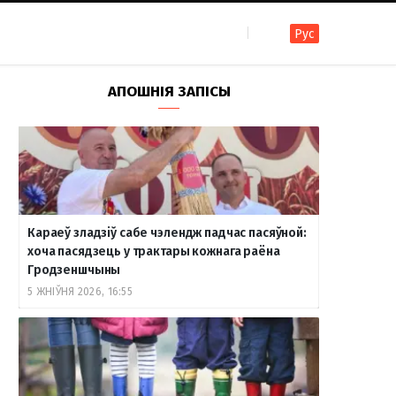
Рус
F
I
T
R
Y
В
АПОШНІЯ ЗАПІСЫ
a
n
e
S
o
к
c
s
l
S
u
о
Караеў зладзіў сабе чэлендж падчас пасяўной:
e
t
e
T
н
хоча пасядзець у трактары кожнага раёна
Гродзеншчыны
5 ЖНІЎНЯ 2026, 16:55
b
a
g
u
т
o
g
r
b
а