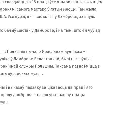
на складаецца з 18 прац і ўсе яны звязаны з жыццём
каранямі самога мастака ў гэтым месцы. Там жыла
А. Усе яўрэі, якія засталіся ў Дамброве, загінулі.
 бачыў мастак у Дамброве, і на тым, што ён чуў ад
я з Польшчы на ​​чале Яраславам Буднікам –
ліка ў Дамброве Беластоцкай, былі настаўнікі і
анічнай службы Польшчы. Таксама пазнаёміцца ​​з
кага яўрэйскага музея.
 і выказаў падзяку за цікавасць да прац і яго
гораду Дамброва – пасля ўсіх выстаў працы
туды.