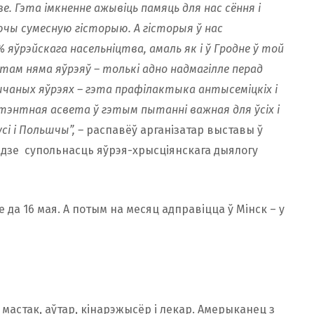
е. Гэта імкненне ажывіць памяць для нас сёння і
ючы сумесную гісторыю. А гiсторыя ў нас
% яўрэйскага насельніцтва, амаль як і ў Гродне ў той
р там няма яўрэяў – толькi адно надмагілле перад
шчаных яўрэях – гэта прафілактыка антысеміцкіх і
етэнтная асвета ў гэтым пытанні важная для ўсіх і
і і Польшчы”, –
распавёў арганізатар выставы ў
радзе супольнасць яўрэя-хрысціянскага дыялогу
да 16 мая. А потым на месяц адправіцца ў Мінск – у
 мастак, аўтар, кінарэжысёр і лекар. Амерыканец з