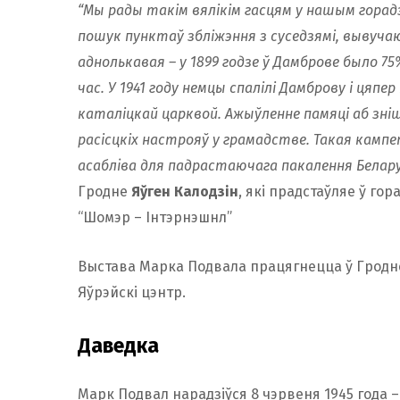
“Мы рады такім вялікім гасцям у нашым горадз
пошук пунктаў збліжэння з суседзямі, вывуча
аднолькавая – у 1899 годзе ў Дамброве было 75
час. У 1941 году немцы спалілі Дамброву і цяпе
каталіцкай царквой. Ажыўленне памяці аб зні
расісцкіх настрояў у грамадстве. Такая камп
асаблiва для падрастаючага пакалення Беларус
Гродне
Яўген Калодзін
, які прадстаўляе ў го
“Шомэр – Інтэрнэшнл”
Выстава Марка Подвала працягнецца ў Гродне 
Яўрэйскі цэнтр.
Даведка
Марк Подвал нарадзіўся 8 чэрвеня 1945 года –