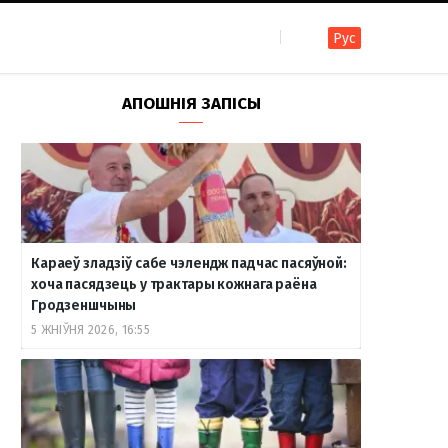
Рус
F
I
T
R
Y
В
АПОШНІЯ ЗАПІСЫ
a
n
e
S
o
к
c
s
l
S
u
о
Караеў зладзіў сабе чэлендж падчас пасяўной:
e
t
e
T
н
хоча пасядзець у трактары кожнага раёна
Гродзеншчыны
5 ЖНІЎНЯ 2026, 16:55
b
a
g
u
т
o
g
r
b
а