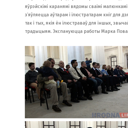
яўрэйскімі каранямі вядомы сваімі малюнкамі 
з’яўляецца аўтарам і ілюстратарам кніг для дз
так і тых, якія ён ілюстраваў для іншых, звыч
традыцыям. Экспануюцца работы Марка Повала 