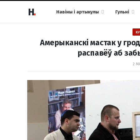
Навіны і артыкулы
Гульні
КУ
Амерыканскі мастак у грод
распавёў аб заб
2 МА