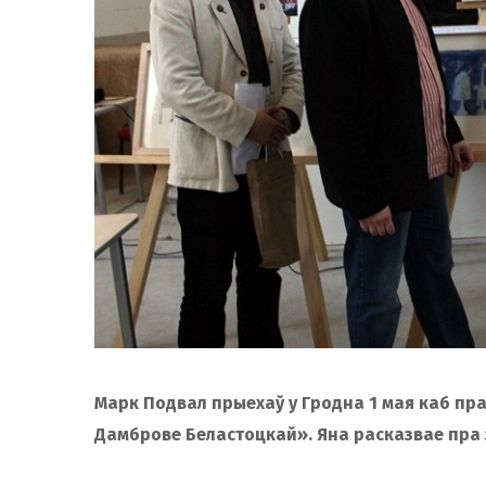
Марк Подвал прыехаў у Гродна 1 мая каб пра
Дамброве Беластоцкай». Яна расказвае пра з