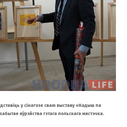
дставіць у сінагозе сваю выставу «Кадыш па
абытае яўрэйства гэтага польскага мястэчка.