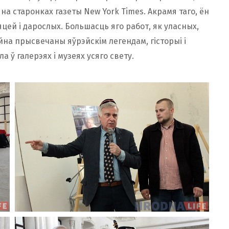
на старонках газеты New York Times. Акрамя таго, ён
яцей і дарослых. Большасць яго работ, як уласных,
айна прысвечаны яўрэйскім легендам, гісторыі і
ў галерэях і музеях усяго свету.