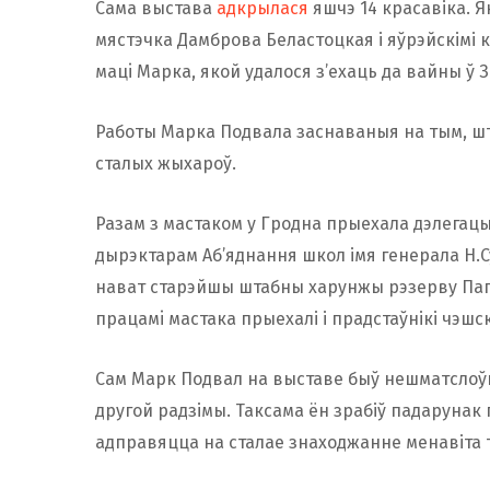
Сама выстава
адкрылася
яшчэ 14 красавіка. Я
мястэчка Дамброва Беластоцкая і яўрэйскімі 
мацi Марка, якой удалося з’ехаць да вайны ў ЗШ
Работы Марка Подвала заснаваныя на тым, што
сталых жыхароў.
Разам з мастаком у Гродна прыехала дэлегацы
дырэктарам Аб’яднання школ імя генерала Н.Су
нават старэйшы штабны харунжы рэзерву Пагр
працамi мастака прыехалі і прадстаўнікі чэшс
Сам Марк Подвал на выставе быў нешматслоўны
другой радзімы. Таксама ён зрабіў падарунак 
адправяцца на сталае знаходжанне менавіта 