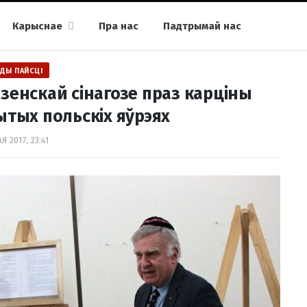
Карыснае
Пра нас
Падтрымай нас
ДЫ ПАЙСЦІ
зенскай сінагозе праз карціны
ытых польскіх яўрэях
Я 2017, 23:41