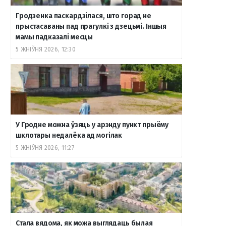
Гродзенка паскардзілася, што горад не
o
r
a
e
к
прыстасаваны пад прагулкі з дзецьмі. Іншыя
мамы падказалі месцы
5 ЖНІЎНЯ 2026, 12:30
k
a
m
т
m
е
У Гродне можна ўзяць у арэнду пункт прыёму
шклотары недалёка ад могілак
5 ЖНІЎНЯ 2026, 11:27
Стала вядома, як можа выглядаць былая