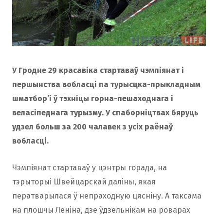
o
r
k
a
У Гродне 29 красавіка стартаваў чэмпіянат і
m
першынства вобласці па турысцка-прыкладным
шматбор’і ў тэхніцы горна-пешаходнага і
веласіпеднага турызму. У спаборніцтвах бяруць
удзел больш за 200 чалавек з усіх раёнаў
вобласці.
Чэмпіянат стартаваў у цэнтры горада, на
тэрыторыі Швейцарскай даліны, якая
ператварылася ў непраходную цясніну. А таксама
на плошчы Леніна, дзе ўдзельнікам на роварах