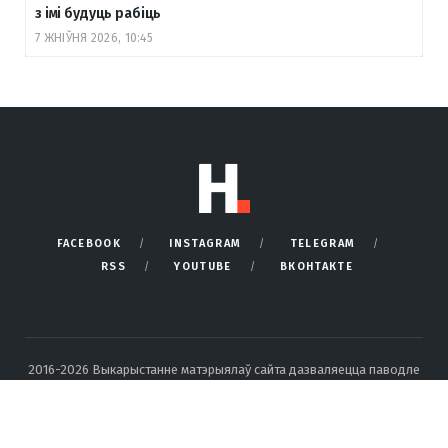
з імі будуць рабіць
7 ЖНІЎНЯ 2026, 10:45
FACEBOOK
INSTAGRAM
TELEGRAM
RSS
YOUTUBE
ВКОНТАКТЕ
2016-2026 Выкарыстанне матэрыялаў сайта дазваляецца паводле
правілаў ліцэнзіі Creative Commons BY-SA 4.0 Int са спасылкай на
крыніцу і ўказаннем аўтара.
Падрабязныя правілы перадруку тут
.