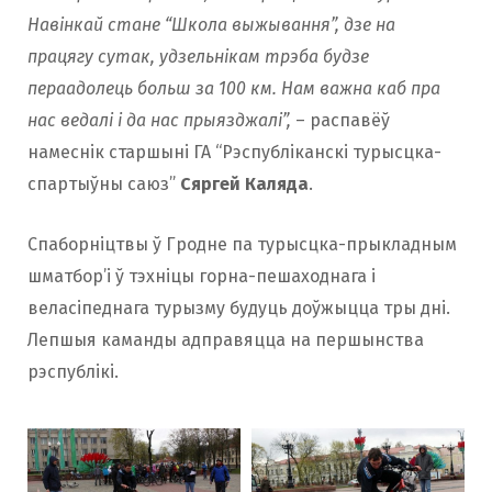
Навінкай стане “Школа выжывання”, дзе на
працягу сутак, удзельнікам трэба будзе
пераадолець больш за 100 км. Нам важна каб пра
нас ведалі і да нас прыязджалі”,
– распавёў
намеснік старшыні ГА “Рэспубліканскі турысцка-
спартыўны саюз”
Сяргей Каляда
.
Спаборніцтвы ў Гродне па турысцка-прыкладным
шматбор’і ў тэхніцы горна-пешаходнага і
веласіпеднага турызму будуць доўжыцца тры дні.
Лепшыя каманды адправяцца на першынства
рэспублікі.