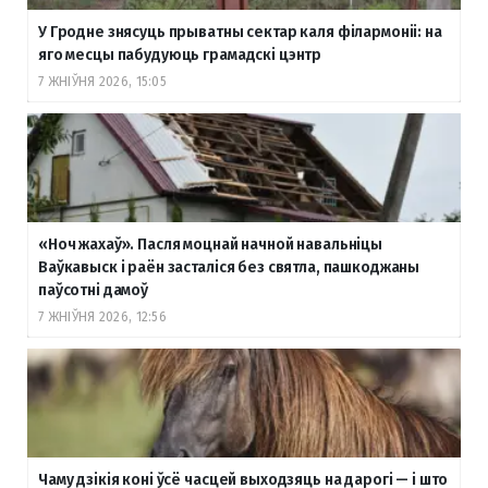
У Гродне знясуць прыватны сектар каля філармоніі: на
яго месцы пабудуюць грамадскі цэнтр
7 ЖНІЎНЯ 2026, 15:05
«Ноч жахаў». Пасля моцнай начной навальніцы
Ваўкавыск і раён засталіся без святла, пашкоджаны
паўсотні дамоў
7 ЖНІЎНЯ 2026, 12:56
Чаму дзікія коні ўсё часцей выходзяць на дарогі — і што