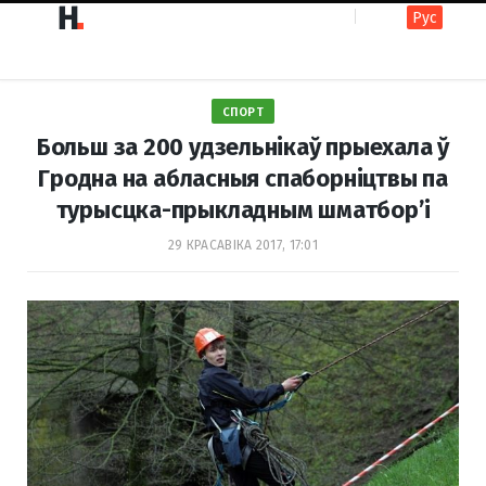
Рус
F
I
СПОРТ
a
n
Больш за 200 удзельнікаў прыехала ў
Гродна на абласныя спаборніцтвы па
турысцка-прыкладным шматбор’і
c
s
29 КРАСАВІКА 2017, 17:01
e
t
b
a
o
g