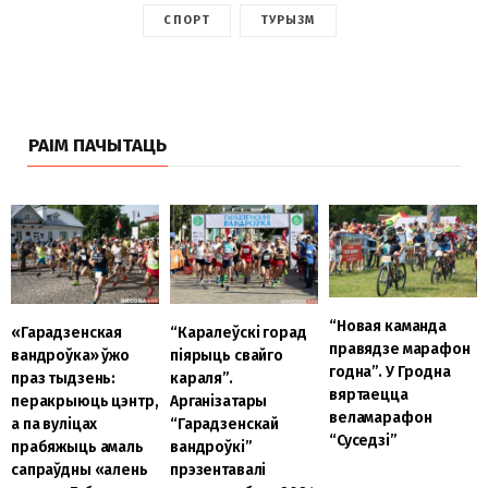
СПОРТ
ТУРЫЗМ
РАІМ ПАЧЫТАЦЬ
“Новая каманда
«Гарадзенская
“Каралеўскі горад
правядзе марафон
вандроўка» ўжо
піярыць свайго
годна”. У Гродна
праз тыдзень:
караля”.
вяртаецца
перакрыюць цэнтр,
Арганізатары
веламарафон
а па вуліцах
“Гарадзенскай
“Суседзі”
прабяжыць амаль
вандроўкі”
сапраўдны «алень
прэзентавалі