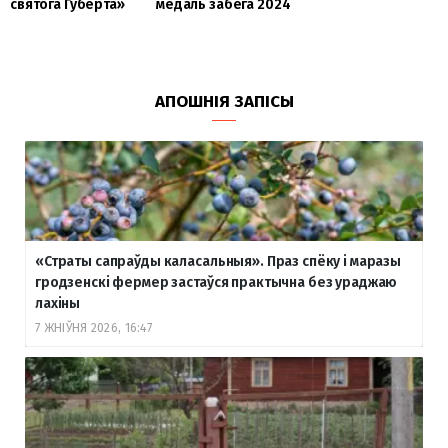
святога Губерта»
медаль забега 2024
АПОШНІЯ ЗАПІСЫ
«Страты сапраўды каласальныя». Праз спёку і маразы
гродзенскі фермер застаўся практычна без ураджаю
лахіны
7 ЖНІЎНЯ 2026, 16:47