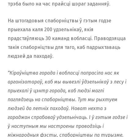
трэба было на час прайсці шэраг заданняў.
На штогадовыя спаборніцтвы ў гэтым годзе
прыехала каля 200 удзельнікаў, якія
прадстаўляюць 30 каманд вобласці. Праводзяцца
такія спаборніцтвы для таго, каб падрыхтаваць
людзей да паходаў.
“Кіраўніцтва горада і вобласці папрасіла нас як
арганізатараў, каб мы вывезлі ўдзельнікаў з лесу і
прыехалі ў цэнтр горада, каб людзі маглі
паглядзець на спаборніцтвы. Тут мы рыхтуем
людзей да летніх паходаў. Нават нехта з
гараджан спрабаваў удзельнiчаць. І ў гэтым годзе і
ў наступным мы настроены праводзіць і
міжнародныя фэсты, спаборніцтвы па турызме.