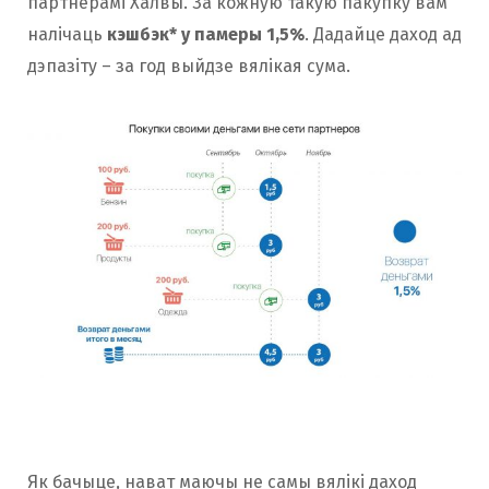
партнёрамі Халвы. За кожную такую пакупку вам
налічаць
кэшбэк* у памеры 1,5%
. Дадайце даход ад
дэпазіту – за год выйдзе вялікая сума.
Як бачыце, нават маючы не самы вялікі даход