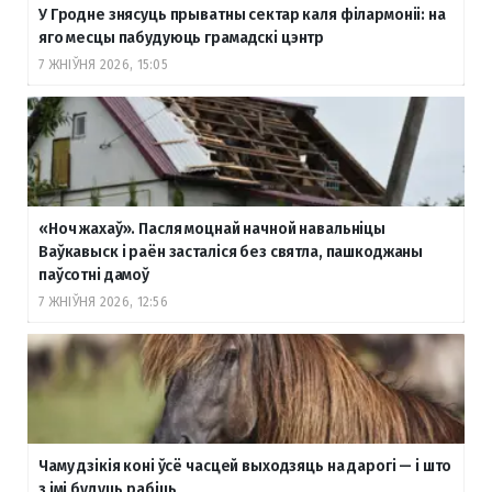
У Гродне знясуць прыватны сектар каля філармоніі: на
яго месцы пабудуюць грамадскі цэнтр
7 ЖНІЎНЯ 2026, 15:05
«Ноч жахаў». Пасля моцнай начной навальніцы
Ваўкавыск і раён засталіся без святла, пашкоджаны
паўсотні дамоў
7 ЖНІЎНЯ 2026, 12:56
Чаму дзікія коні ўсё часцей выходзяць на дарогі — і што
з імі будуць рабіць