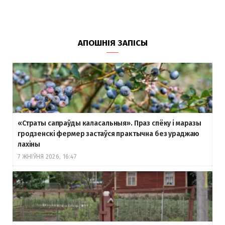
АПОШНІЯ ЗАПІСЫ
«Страты сапраўды каласальныя». Праз спёку і маразы
гродзенскі фермер застаўся практычна без ураджаю
лахіны
7 ЖНІЎНЯ 2026, 16:47