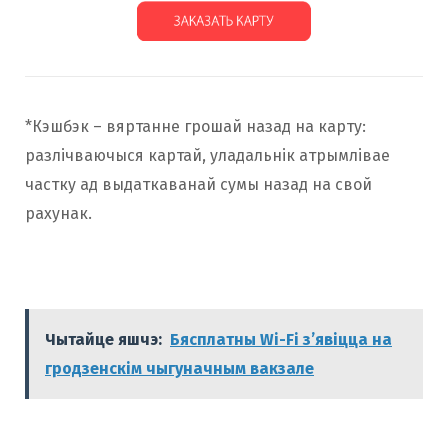
*Кэшбэк – вяртанне грошай назад на карту:
разлічваючыся картай, уладальнік атрымлівае
частку ад выдаткаванай сумы назад на свой
рахунак.
Чытайце яшчэ:
Бясплатны Wi-Fi з’явіцца на
гродзенскім чыгуначным вакзале