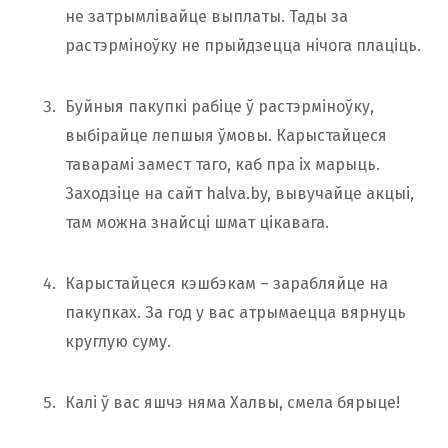
не затрымлівайце выплаты. Тады за
растэрміноўку не прыйдзецца нічога плаціць.
Буйныя пакупкі рабіце ў растэрміноўку,
выбірайце лепшыя ўмовы. Карыстайцеся
таварамі замест таго, каб пра іх марыць.
Заходзіце на сайт halva.by, вывучайце акцыі,
там можна знайсці шмат цікавага.
Карыстайцеся кэшбэкам – зарабляйце на
пакупках. За год у вас атрымаецца вярнуць
круглую суму.
Калі ў вас яшчэ няма Халвы, смела бярыце!