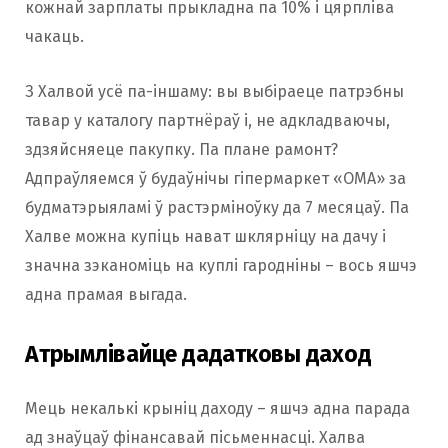
кожнай зарплаты прыкладна па 10% і цярпліва
чакаць.
З Халвой усё па-іншаму: вы выбіраеце патрэбны
тавар у каталогу партнёраў і, не адкладваючы,
здзяйсняеце пакупку. Па плане рамонт?
Адпраўляемся ў будаўнічы гіпермаркет «ОМА» за
будматэрыяламі ў растэрміноўку да 7 месяцаў. Па
Халве можна купіць нават шклярніцу на дачу і
значна зэканоміць на куплі гародніны – вось яшчэ
адна прамая выгада.
Атрымлівайце дадатковы даход
Мець некалькі крыніц даходу – яшчэ адна парада
ад знаўцаў фінансавай пісьменнасці. Халва