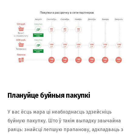
Плануйце буйныя пакупкі
У вас ёсць мара ці неабходнасць здзейсніць
буйную пакупку. Што ў такім выпадку звычайна
раяць: знайсці лепшую прапанову, адкладваць з