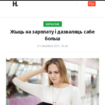
Рус
F
I
КАРЫСНАЕ
a
n
Жыць на зарплату і дазваляць сабе
больш
c
s
21 САКАВІКА 2017, 10:26
e
t
b
a
o
g