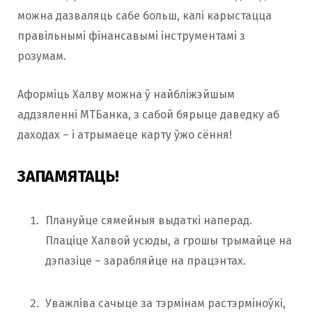
можна дазваляць сабе больш, калі карыстацца
правільнымі фінансавымі інструментамі з
розумам.
Аформіць Халву можна ў найбліжэйшым
аддзяленні МТБанка, з сабой бярыце даведку аб
даходах – і атрымаеце карту ўжо сёння!
ЗАПАМЯТАЦЬ!
Плануйце сямейныя выдаткі наперад.
Плаціце Халвой усюды, а грошы трымайце на
дэпазіце – зарабляйце на працэнтах.
Уважліва сачыце за тэрмінам растэрміноўкі,