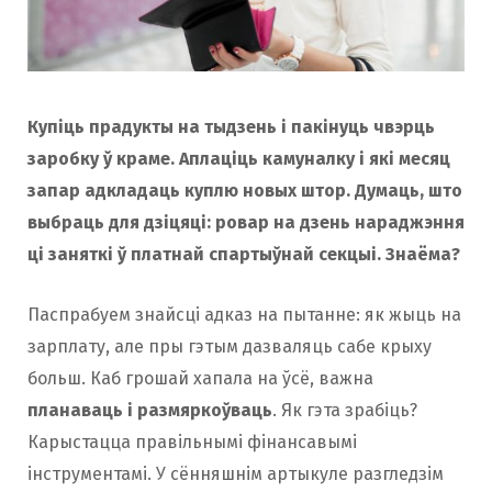
o
r
k
a
Купіць прадукты на тыдзень і пакінуць чвэрць
заробку ў краме. Аплаціць камуналку і які месяц
m
запар адкладаць куплю новых штор. Думаць, што
выбраць для дзіцяці: ровар на дзень нараджэння
ці заняткі ў платнай спартыўнай секцыі. Знаёма?
Паспрабуем знайсці адказ на пытанне: як жыць на
зарплату, але пры гэтым дазваляць сабе крыху
больш. Каб грошай хапала на ўсё, важна
планаваць і размяркоўваць
. Як гэта зрабіць?
Карыстацца правільнымі фінансавымі
інструментамі. У сённяшнім артыкуле разгледзім