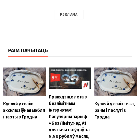
РЭКЛАМА
РАІМ ПАЧЫТАЦЬ
Правядзіце лета з
безлімітным
Купляй у сваіх:
Купляй у сваіх: ежа,
інтэрнэтам!
эксклюзіўная мэбля
рэчы і паслугі з
Папулярны тарыф
і тарты з Гродна
Гродна
«Без Ліміту» ад А1
для пачаткоўцаў за
9,90 рубля ў месяц