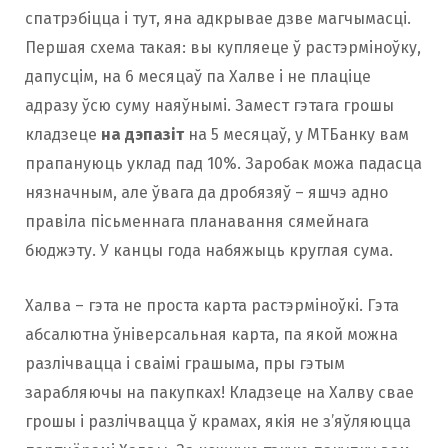
спатрэбіцца і тут, яна адкрывае дзве магчымасці.
Першая схема такая: вы купляеце ў растэрміноўку,
дапусцім, на 6 месяцаў па Халве і не плаціце
адразу ўсю суму наяўнымі. Замест гэтага грошы
кладзеце
на дэпазіт
на 5 месяцаў, у МТБанку вам
прапануюць уклад пад 10%. Заробак можа падасца
нязначным, але ўвага да дробязяў – яшчэ адно
правіла пісьменнага планавання сямейнага
бюджэту. У канцы года набяжыць круглая сума.
Халва – гэта не проста карта растэрміноўкі. Гэта
абсалютна ўніверсальная карта, па якой можна
разлічвацца і сваімі грашыма, пры гэтым
зарабляючы на пакупках! Кладзеце на Халву свае
грошы і разлічвацца ў крамах, якія не з’яўляюцца