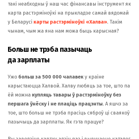
такі неабходны ў наш час фінансавы інструмент як
карта растэрміноўкі на прыкладзе самай вядомай
у Беларусі
карты растэрміноўкі «Халва»
. Такім
чынам, чым жа яна нам можа быць карысная?
Больш не трэба пазычаць
да зарплаты
Ужо
больш за 500 000 чалавек
у краіне
карыстаюцца Халвой. Халву любяць за тое, што па
ёй можна
купляць тавары ў растэрміноўку без
першага ўнёску і не плаціць працэнты
. А яшчэ за
тое, што больш не трэба прасіць сяброў ці сваякоў
пазычыць да зарплаты. Як гэта працуе?
Вы заводзіце картку адзін раз і вывучаеце каталог