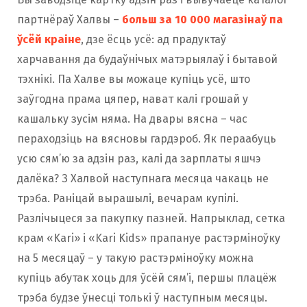
партнёраў Халвы –
больш за 10 000 магазінаў па
ўсёй краіне
, дзе ёсць усё: ад прадуктаў
харчавання да будаўнічых матэрыялаў і бытавой
тэхнікі. Па Халве вы можаце купіць усё, што
заўгодна прама цяпер, нават калі грошай у
кашальку зусім няма. На двары вясна – час
пераходзіць на вясновы гардэроб. Як пераабуць
усю сям’ю за адзін раз, калі да зарплаты яшчэ
далёка? З Халвой наступнага месяца чакаць не
трэба. Раніцай вырашылі, вечарам купілі.
Разлічыцеся за пакупку пазней. Напрыклад, сетка
крам «Kari» і «Kari Kids» прапануе растэрміноўку
на 5 месяцаў – у такую растэрміноўку можна
купіць абутак хоць для ўсёй сям’і, першы плацёж
трэба будзе ўнесці толькі ў наступным месяцы.