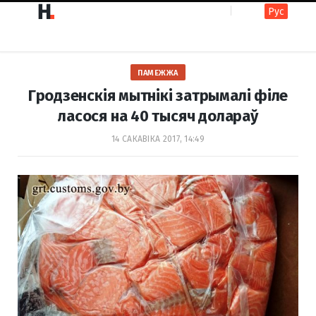
Рус
F
I
ПАМЕЖЖА
a
n
Гродзенскія мытнікі затрымалі філе
ласося на 40 тысяч долараў
c
s
14 САКАВІКА 2017, 14:49
e
t
b
a
o
g