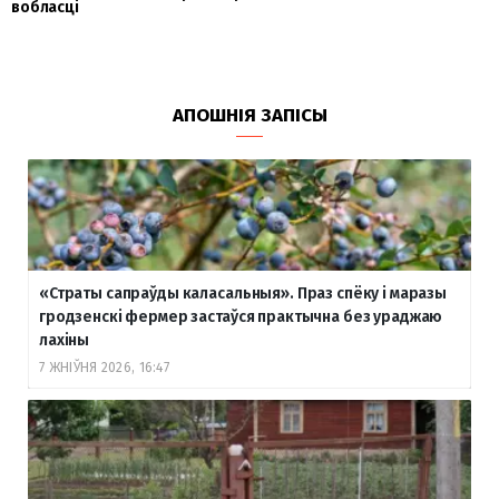
вобласці
АПОШНІЯ ЗАПІСЫ
«Страты сапраўды каласальныя». Праз спёку і маразы
гродзенскі фермер застаўся практычна без ураджаю
лахіны
7 ЖНІЎНЯ 2026, 16:47