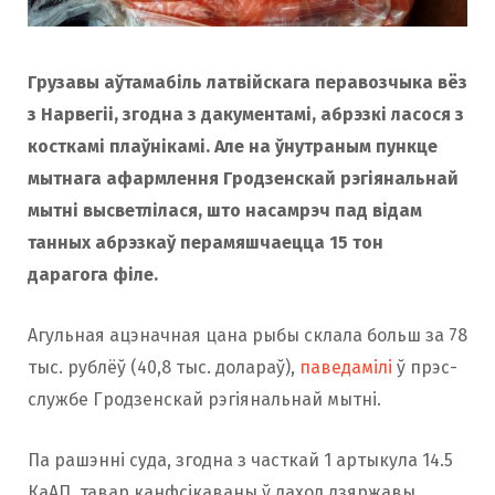
o
r
Грузавы аўтамабіль латвійскага перавозчыка вёз
k
a
з Нарвегіі, згодна з дакументамі, абрэзкі ласося з
косткамі плаўнікамі. Але на ўнутраным пункце
мытнага афармлення Гродзенскай рэгіянальнай
m
мытні высветлілася, што насамрэч пад відам
танных абрэзкаў перамяшчаецца 15 тон
дарагога філе.
Агульная ацэначная цана рыбы склала больш за 78
тыс. рублёў (40,8 тыс. долараў),
паведамілі
ў прэс-
службе Гродзенскай рэгіянальнай мытні.
Па рашэнні суда, згодна з часткай 1 артыкула 14.5
КаАП, тавар канфсікаваны ў даход дзяржавы.