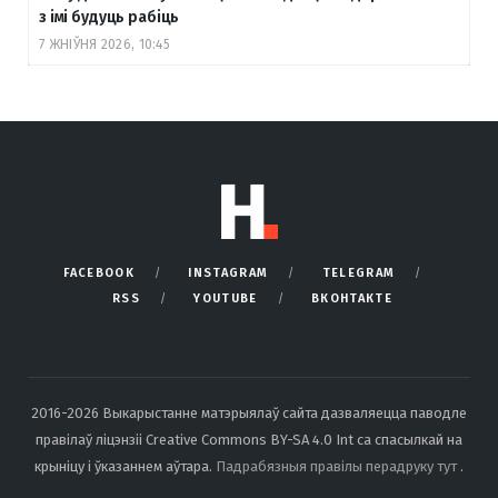
з імі будуць рабіць
7 ЖНІЎНЯ 2026, 10:45
FACEBOOK
INSTAGRAM
TELEGRAM
RSS
YOUTUBE
ВКОНТАКТЕ
2016-2026 Выкарыстанне матэрыялаў сайта дазваляецца паводле
правілаў ліцэнзіі Creative Commons BY-SA 4.0 Int са спасылкай на
крыніцу і ўказаннем аўтара.
Падрабязныя правілы перадруку тут
.