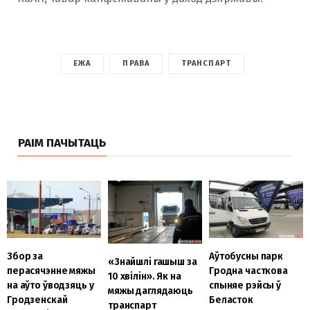
ЕЖА
ПРАВА
ТРАНСПАРТ
РАІМ ПАЧЫТАЦЬ
Аўтобусны парк
Збор за
«Знайшлі гашыш за
Гродна часткова
перасячэнне мяжы
10 хвілін». Як на
спыняе рэйсы ў
на аўто ўводзяць у
мяжы даглядаюць
Беласток
Гродзенскай
транспарт