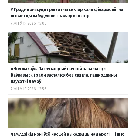
У Гродне знясуць прыватны сектар каля філармоніі: на
яго месцы пабудуюць грамадскі цэнтр
7 ЖНІЎНЯ 2026, 15:05
«Ноч жахаў». Пасля моцнай начной навальніцы
Ваўкавыск і раён засталіся без святла, пашкоджаны
паўсотні дамоў
7 ЖНІЎНЯ 2026, 12:56
Чаму дзікія коні ўсё часцей выходзяць на дарогі — і што