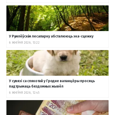
У Румлёўскім лесапарку абсталююць эка-сцежку
6 ЖНІЎНЯ 2026, 13:22
У сувязі са спякотай у Гродне валанцёры просяць
падтрымаць бяздомных жывёл
6 ЖНІЎНЯ 2026, 12:45