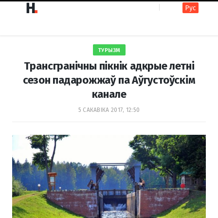
Рус
F
I
ТУРЫЗМ
a
n
Трансгранічны пікнік адкрые летні
сезон падарожжаў па Аўгустоўскім
канале
c
s
5 САКАВІКА 2017, 12:50
e
t
b
a
o
g