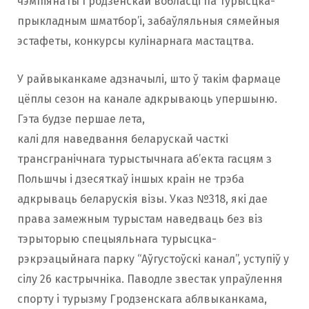
чэмпіянаты Гродзенскай вобласці па турысцка-
прыкладным шматбор’і, забаўляльныя сямейныя
эстафеты, конкурсы кулінарнага мастацтва.
У райвыканкаме адзначылі, што ў такім фармаце
цёплы сезон на канале адкрываюць упершыню.
Гэта будзе першае лета,
калі для наведвання беларускай часткі
трансгранічнага турыстычнага аб’екта гасцям з
Польшчы і дзесяткаў іншых краін не трэба
адкрываць беларускія візы. Указ №318, які дае
права замежным турыстам наведваць без віз
тэрыторыю спецыяльнага турысцка-
рэкрэацыйнага парку “Аўгустоўскі канал”, уступіў у
сілу 26 кастрычніка. Паводле звестак упраўлення
спорту і турызму Гродзенскага аблвыканкама,