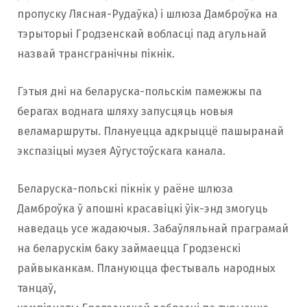
пропуску Лясная-Рудаўка) і шлюза Дамброўка на
тэрыторыі Гродзенскай вобласці пад агульнай
назвай трансгранічны пікнік.
Гэтыя дні на беларуска-польскім памежжы па
берагах воднага шляху запусцяць новыя
веламаршруты. Плануецца адкрыццё пашыранай
экспазіцыі музея Аўгустоўскага канала.
Беларуска-польскі пікнік у раёне шлюза
Дамброўка ў апошні красавіцкі ўік-энд змогуць
наведаць усе жадаючыя. Забаўляльнай праграмай
на беларускім баку займаецца Гродзенскі
райвыканкам. Плануюцца фестываль народных
танцаў,