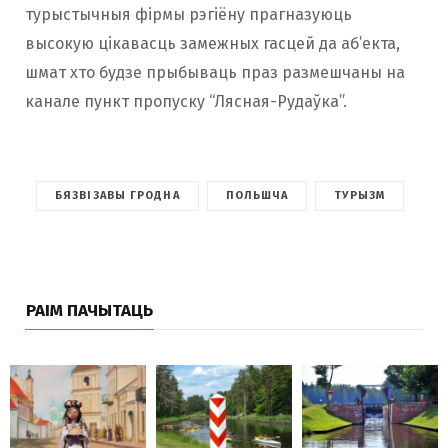
турыстычныя фірмы рэгіёну прагназуюць
высокую цікавасць замежных гасцей да аб’екта,
шмат хто будзе прыбываць праз размешчаны на
канале пункт пропуску “Лясная-Рудаўка”.
БЯЗВІЗАВЫ ГРОДНА
ПОЛЬШЧА
ТУРЫЗМ
РАІМ ПАЧЫТАЦЬ