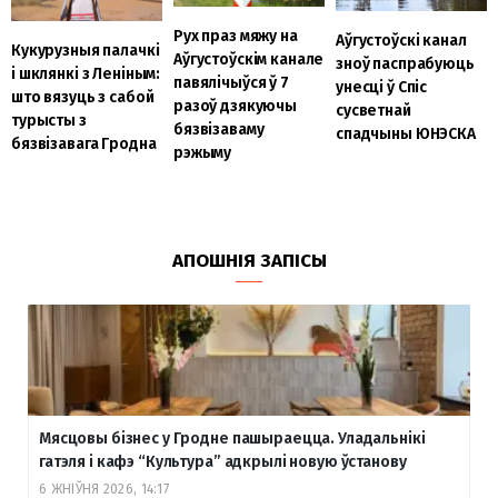
Рух праз мяжу на
Аўгустоўскі канал
Кукурузныя палачкі
Аўгустоўскім канале
зноў паспрабуюць
і шклянкі з Леніным:
павялічыўся ў 7
унесці ў Спіс
што вязуць з сабой
разоў дзякуючы
сусветнай
турысты з
бязвізаваму
спадчыны ЮНЭСКА
бязвізавага Гродна
рэжыму
АПОШНІЯ ЗАПІСЫ
Мясцовы бізнес у Гродне пашыраецца. Уладальнікі
гатэля і кафэ “Культура” адкрылі новую ўстанову
6 ЖНІЎНЯ 2026, 14:17