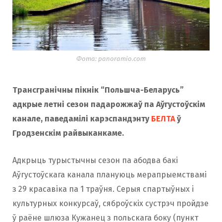
o
r
k
a
Фота: panoramio.com
m
Трансгранічны пікнік “Польшча-Беларусь”
адкрые летні сезон падарожжаў па Аўгустоўскім
канале, паведамілі карэспандэнту
БЕЛТА
ў
Гродзенскім райвыканкаме.
Адкрыць турыстычны сезон па абодва бакі
Аўгустоўскага канала плануюць мерапрыемствамі
з 29 красавіка па 1 траўня. Серыя спартыўных і
культурных конкурсаў, сяброўскіх сустрэч пройдзе
ў раёне шлюза Кужанец з польскага боку (пункт