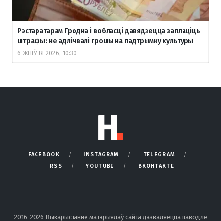
Рэстаратарам Гродна і вобласці давядзецца заплаціць
штрафы: не адлічвалі грошы на падтрымку культуры
6 ЖНІЎНЯ 2026, 10:30
FACEBOOK
INSTAGRAM
TELEGRAM
RSS
YOUTUBE
ВКОНТАКТЕ
2016-2026 Выкарыстанне матэрыялаў сайта дазваляецца паводле