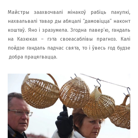
Майстры заахвочвалі мінакоў рабіць пакупкі,
нахвальвалі тавар ды абяцалі “дамовіцца” наконт
коштаў. Яно і зразумела. Згодна павер’ю, гандаль
на Казюках – гэта своеасаблівы прагноз. Калі
пойдзе гандаль падчас свята, то і ўвесь год будзе
добра працягвацца.