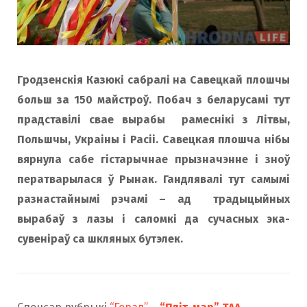
o
r
k
a
Гродзенскія Казюкі сабралі на Савецкай плошчы
больш за 150 майстроў. Побач з беларусамі тут
m
прадставілі свае вырабы рамеснікі з Літвы,
Польшчы, Украіны і Расіі. Савецкая плошча нібы
вярнула сабе гістарычнае прызначэнне і зноў
ператварылася ў Рынак. Гандлявалі тут самымі
разнастайнымі рэчамі – ад традыцыйных
вырабаў з лазы і саломкі да сучасных эка-
сувеніраў са шкляных бутэлек.