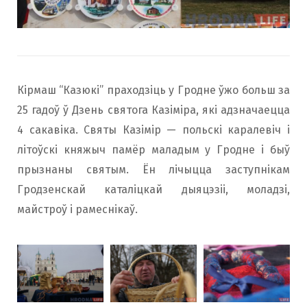
Кірмаш “Казюкі” праходзіць у Гродне ўжо больш за
25 гадоў ў Дзень святога Казіміра, які адзначаецца
4 сакавіка. Святы Казімір — польскі каралевіч і
літоўскі княжыч памёр маладым у Гродне і быў
прызнаны святым. Ён лічыцца заступнікам
Гродзенскай каталіцкай дыяцэзіі, моладзі,
майстроў і рамеснікаў.