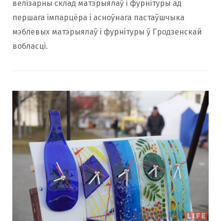
велізарны склад матэрыялаў і фурнітуры ад
першага імпарцёра і асноўнага пастаўшчыка
мэблевых матэрыялаў і фурнітуры ў Гродзенскай
вобласці.