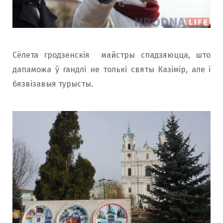
Сёлета гродзенскія майстры спадзяюцца, што
дапаможа ў гандлі не толькі святы Казімір, але і
бязвізавыя турысты.