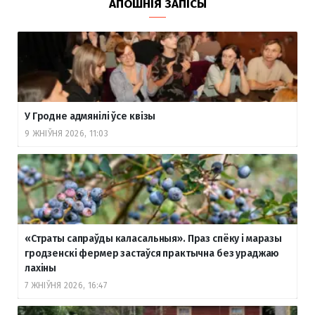
АПОШНІЯ ЗАПІСЫ
У Гродне адмянілі ўсе квізы
9 ЖНІЎНЯ 2026, 11:03
«Страты сапраўды каласальныя». Праз спёку і маразы
гродзенскі фермер застаўся практычна без ураджаю
лахіны
7 ЖНІЎНЯ 2026, 16:47