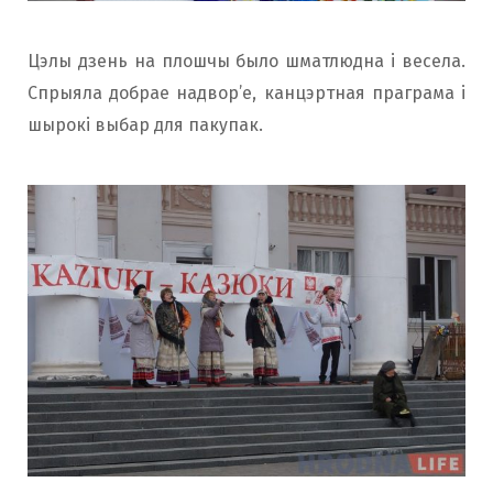
Цэлы дзень на плошчы было шматлюдна і весела.
Спрыяла добрае надвор’е, канцэртная праграма і
шырокі выбар для пакупак.