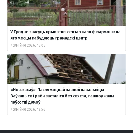
У Гродне знясуць прыватны сектар каля філармоніі: на
яго месцы пабудуюць грамадскі цэнтр
7 ЖНІЎНЯ 2026, 15:05
«Ноч жахаў». Пасля моцнай начной навальніцы
Ваўкавыск і раён засталіся без святла, пашкоджаны
паўсотні дамоў
7 ЖНІЎНЯ 2026, 12:56