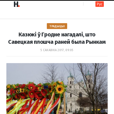
Рус
F
I
ТРАДЫЦЫІ
a
n
Казюкі ў Гродне нагадалі, што
Савецкая плошча раней была Рынкам
c
s
5 САКАВІКА 2017, 09:05
e
t
b
a
o
g