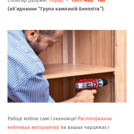
Спонсар рубрыкі
“Горад”
–
“Пліт-мар” ТАА
(аб’яднанне “Група кампаній Белпліта”)
.
Рабіце мэблю самі і эканомце!
Распілоўванне
мэблевых матэрыялаў
па вашых чарцяжах і