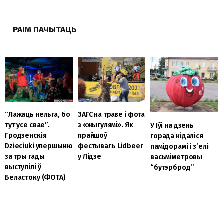
РАІМ ПАЧЫТАЦЬ
“Лажаць нельга, бо
ЗАГС на траве і фота
тут усе свае”.
з «жыгулямі». Як
У Іўі на дзень
Гродзенскія
прайшоў
горада кідаліся
Dzieciuki упершыню
фестываль Lidbeer
памідорамі і з’елі
за тры гады
у Лідзе
васьміметровы
выступілі ў
“бутэрброд”
Беластоку (ФОТА)