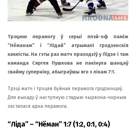
o
r
k
a
Трэцюю перамогу ў серыі плэй-оф паміж
“Нёманам” і “Лідай” атрымалі гродзенскія
m
хакеісты. На гэты раз матч праходзіў у Лідзе і там
каманда Сяргея Пушкова не пакінула шанцаў
свайму суперніку, абыграўшы яго з лікам 7:1.
Трэці матч і трэцяя буйная перамога гродзенцаў.
Для выхаду ў наступную стадыю чырвона-чорным
засталася адна перамога.
“Ліда” – “Нёман” 1:7 (1:2, 0:1, 0:4)