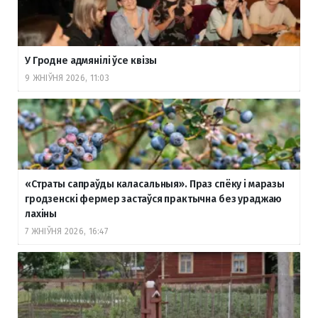
У Гродне адмянілі ўсе квізы
9 ЖНІЎНЯ 2026, 11:03
«Страты сапраўды каласальныя». Праз спёку і маразы
гродзенскі фермер застаўся практычна без ураджаю
лахіны
7 ЖНІЎНЯ 2026, 16:47