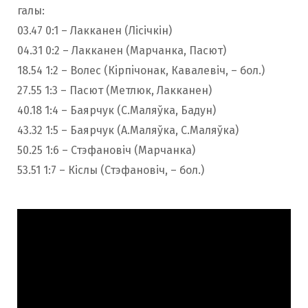
галы:
03.47 0:1 – Лакканен (Лісічкін)
04.31 0:2 – Лакканен (Марчанка, Пасют)
18.54 1:2 – Волес (Кiрпiчонак, Кавалевіч, – бол.)
27.55 1:3 – Пасют (Метлюк, Лакканен)
40.18 1:4 – Баярчук (С.Маляўка, Бадун)
43.32 1:5 – Баярчук (А.Маляўка, С.Маляўка)
50.25 1:6 – Стэфановіч (Марчанка)
53.51 1:7 – Кіслы (Стэфановіч, – бол.)