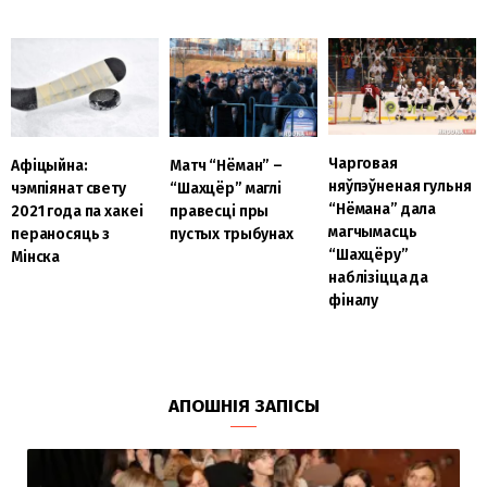
Чарговая
Афіцыйна:
Матч “Нёман” –
няўпэўненая гульня
чэмпіянат свету
“Шахцёр” маглі
“Нёмана” дала
2021 года па хакеі
правесці пры
магчымасць
пераносяць з
пустых трыбунах
“Шахцёру”
Мінска
наблізіцца да
фіналу
АПОШНІЯ ЗАПІСЫ