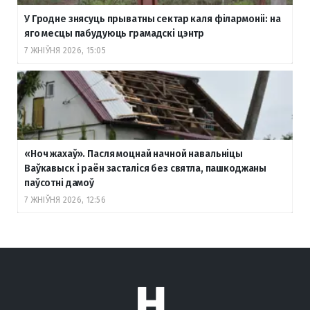
У Гродне знясуць прыватны сектар каля філармоніі: на
яго месцы пабудуюць грамадскі цэнтр
7 ЖНІЎНЯ 2026, 15:05
«Ноч жахаў». Пасля моцнай начной навальніцы
Ваўкавыск і раён засталіся без святла, пашкоджаны
паўсотні дамоў
7 ЖНІЎНЯ 2026, 12:56