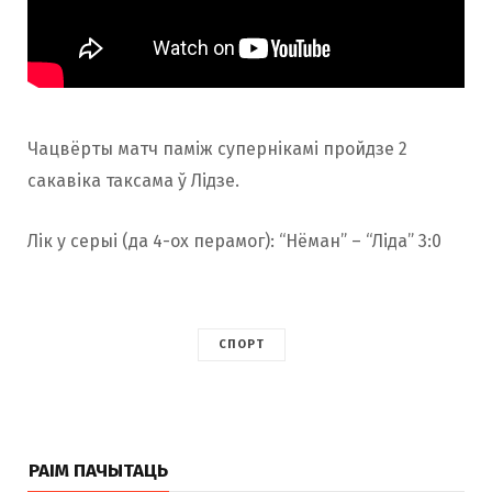
Чацвёрты матч паміж супернікамі пройдзе 2
сакавіка таксама ў Лідзе.
Лік у серыі (да 4-ох перамог): “Нёман” – “Ліда” 3:0
СПОРТ
РАІМ ПАЧЫТАЦЬ