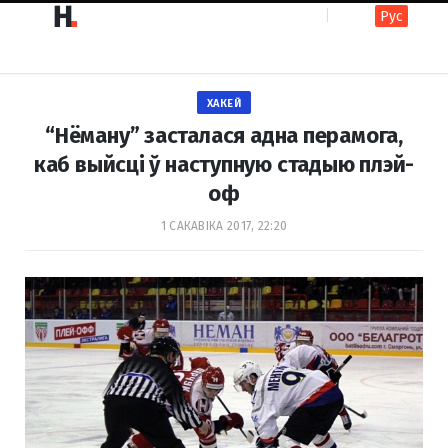
Рус
F
I
ХАКЕЙ
a
n
“Нёману” засталася адна перамога,
каб выйсці ў наступную стадыю плэй-
оф
c
s
1 САКАВІКА 2017, 22:20
e
t
b
a
o
g