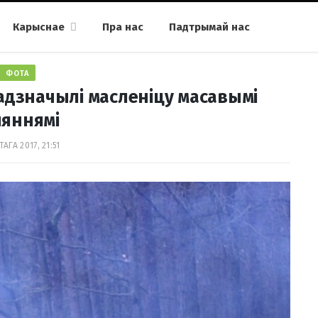
Карыснае
Пра нас
Падтрымай нас
ФОТА
адзначылі масленіцу масавымі
ляннямі
АГА 2017, 21:51