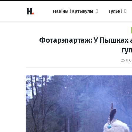
Навіны і артыкулы
Гульні
Фотарэпартаж: У Пышках 
гу
25 ЛЮТ