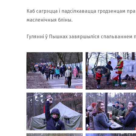
Каб сагрэцца і падсілкавацца гродзенцам пра
масленічныя бліны.
Гулянні ў Пышках завяршыліся спальваннем п