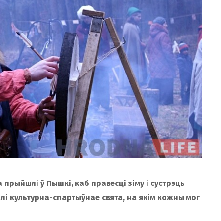
 прыйшлі ў Пышкі, каб правесці зіму і сустрэць
лі культурна-спартыўнае свята, на якім кожны мог