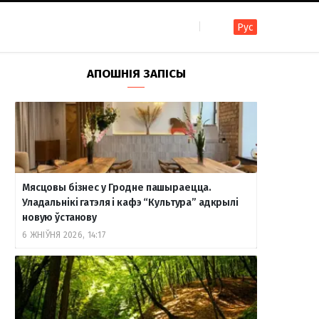
Рус
F
I
T
R
Y
В
АПОШНІЯ ЗАПІСЫ
a
n
e
S
o
к
c
s
l
S
u
о
Мясцовы бізнес у Гродне пашыраецца.
e
t
e
T
н
Уладальнікі гатэля і кафэ “Культура” адкрылі
новую ўстанову
6 ЖНІЎНЯ 2026, 14:17
b
a
g
u
т
o
g
r
b
а