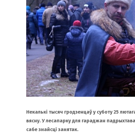
Некалькі тысяч гродзенцаў у суботу 25 лютага
вясну. У лесапарку для гараджан падрыхтава
сабе знайсці занятак.