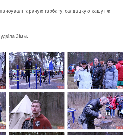
паноўвалі гарачую гарбату, салдацкую кашу і ж
удзіла Зімы.