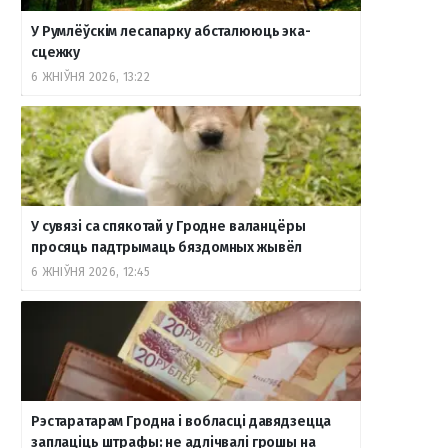
У Румлёўскім лесапарку абсталююць эка-
o
r
a
e
к
сцежку
6 ЖНІЎНЯ 2026, 13:22
k
a
m
т
m
е
У сувязі са спякотай у Гродне валанцёры
просяць падтрымаць бяздомных жывёл
6 ЖНІЎНЯ 2026, 12:45
Рэстаратарам Гродна і вобласці давядзецца
заплаціць штрафы: не адлічвалі грошы на