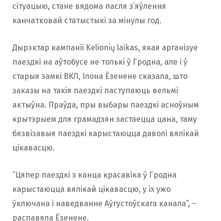
сітуацыю, стане вядома пасля з’яўлення
канчатковай статыстыкі за мінулы год.
Дырэктар кампаніі Kelionių laikas, якая арганізуе
паездкі на аўтобусе не толькі ў Гродна, але і ў
старыя замкі ВКЛ, Ілона Ёзенене сказала, што
заказы на такія паездкі паступаюць вельмі
актыўна. Праўда, пры выбары паездкі асноўным
крытэрыем для грамадзян застаецца цана, таму
бязвізавыя паездкі карыстаюцца даволі вялікай
цікавасцю.
“Цяпер паездкі з канца красавіка ў Гродна
карыстаюцца вялікай цікавасцю, у іх ужо
ўключана і наведванне Аўгустоўскага канала”, –
распавяла Ёзенене.