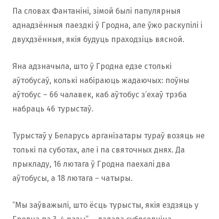
Па словах Фантаніні, зімой былі папулярныя
аднадзённыя паездкі ў Гродна, але ўжо раскупілі і
двухдзённыя, якія будуць праходзіць вясной.
Яна адзначыла, што ў Гродна едзе столькі
аўтобусаў, колькі набіраюць жадаючых: поўны
аўтобус – 66 чалавек, каб аўтобус з’ехаў трэба
набраць 46 турыстаў.
Турыстаў у Беларусь арганізатары тураў возяць не
толькі па суботах, але і па святочных днях. Да
прыкладу, 16 лютага ў Гродна паехалі два
аўтобусы, а 18 лютага – чатыры.
“Мы заўважылі, што ёсць турысты, якія ездзяць у