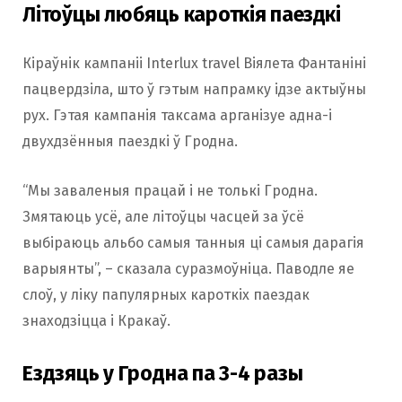
Літоўцы любяць кароткія паездкі
Кіраўнік кампаніі Interlux travel Віялета Фантаніні
пацвердзіла, што ў гэтым напрамку ідзе актыўны
рух. Гэтая кампанія таксама арганізуе адна-і
двухдзённыя паездкі ў Гродна.
“Мы заваленыя працай і не толькі Гродна.
Змятаюць усё, але літоўцы часцей за ўсё
выбіраюць альбо самыя танныя ці самыя дарагія
варыянты”, – сказала суразмоўніца. Паводле яе
слоў, у ліку папулярных кароткіх паездак
знаходзіцца і Кракаў.
Ездзяць у Гродна па 3-4 разы