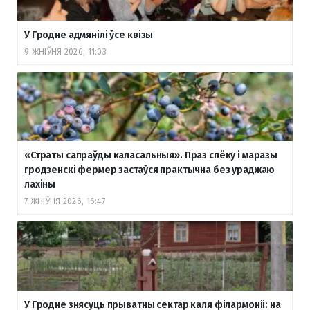
У Гродне адмянілі ўсе квізы
9 ЖНІЎНЯ 2026, 11:03
«Страты сапраўды каласальныя». Праз спёку і маразы
гродзенскі фермер застаўся практычна без ураджаю
лахіны
7 ЖНІЎНЯ 2026, 16:47
У Гродне знясуць прыватны сектар каля філармоніі: на