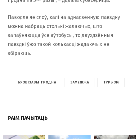
Гродна па 3-4 разы”, – дадала субяседніца.
Паводле яе слоў, калі на аднадзённую паездку
можна набраць столькі жадаючых, што
запаўняюцца ўсе аўтобусы, то двухдзённыя
паездкі ўжо такой колькасці жадаючых не
збіраюць.
БЯЗВІЗАВЫ ГРОДНА
ЗАМЕЖЖА
ТУРЫЗМ
РАІМ ПАЧЫТАЦЬ