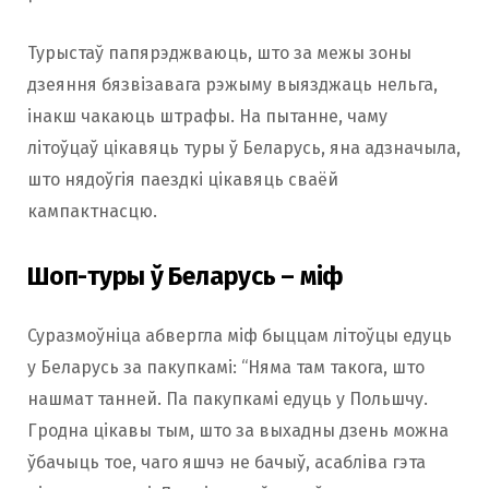
Турыстаў папярэджваюць, што за межы зоны
дзеяння бязвізавага рэжыму выязджаць нельга,
інакш чакаюць штрафы. На пытанне, чаму
літоўцаў цікавяць туры ў Беларусь, яна адзначыла,
што нядоўгія паездкі цікавяць сваёй
кампактнасцю.
Шоп-туры ў Беларусь – міф
Суразмоўніца абвергла міф быццам літоўцы едуць
у Беларусь за пакупкамі: “Няма там такога, што
нашмат танней. Па пакупкамі едуць у Польшчу.
Гродна цікавы тым, што за выхадны дзень можна
ўбачыць тое, чаго яшчэ не бачыў, асабліва гэта