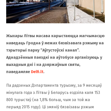
o
r
k
a
Жыхары Літвы масава карыстаюцца магчымасцю
m
наведаць Гродна ў межах бязвізавага рэжыму на
тэрыторыі парку “Аўгустоўскі канал”.
Аднадзённыя паездкі на аўтобусе арганізуюць у
выхадныя дні і на дзяржаўныя святы,
паведамляе
Delfi.lt
.
Па дадзеных Дэпартамента турызму, за 9 месяцаў
мінулага года з Літвы ў Беларусь ездзіла каля 153
800 турыстаў (на 1,8% больш, чым за той жа
перыяд 2015 году). Ці змяніў бязвізавы рэжым