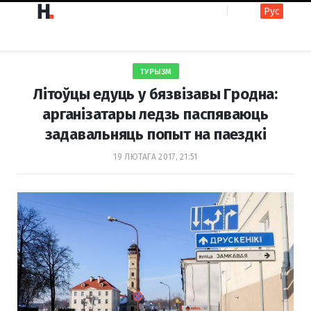
Рус
F
I
ТУРЫЗМ
a
n
Літоўцы едуць у бязвізавы Гродна:
арганізатары ледзь паспяваюць
задавальняць попыт на паездкі
c
s
19 ЛЮТАГА 2017, 21:51
e
t
b
a
o
g