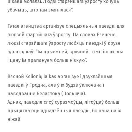
цікава моладзі. Людзі старэйшага ўзросту хочуць
убачыць, што там змянілася”.
Гэтае агенцтва арганізуе спецыяльныя паездкі для
людзей старэйшага ўзросту. Па словах Ёзенене,
людзі старэйшага ўзросту любяць паездкі ў крузе
аднагодкаў: “Ім прыемней, зручней, тэмп іншы, ды
і цану ім прапануем больш нізкую”.
Вясной Kelionių laikas арганізуе і двухдзённыя
паездкі ў Гродна, але ў іх будзе ўключана і
наведванне Беластока (Польшча).
Аднак, паводле слоў суразмоўцы, літоўцаў больш
прыцягваюць аднадзённыя паездкі, бо цана на іх
ніжэй.