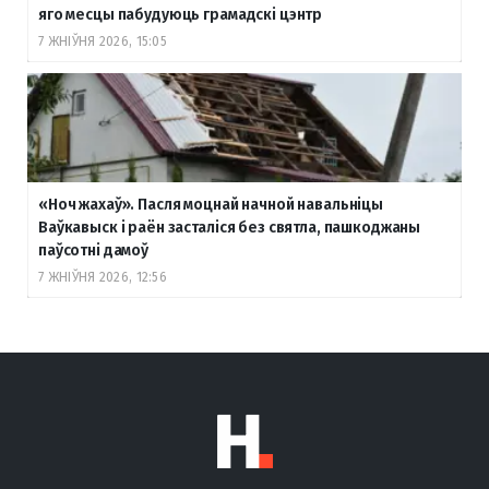
яго месцы пабудуюць грамадскі цэнтр
7 ЖНІЎНЯ 2026, 15:05
«Ноч жахаў». Пасля моцнай начной навальніцы
Ваўкавыск і раён засталіся без святла, пашкоджаны
паўсотні дамоў
7 ЖНІЎНЯ 2026, 12:56