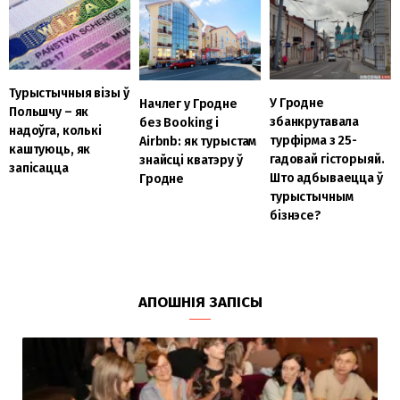
Турыстычныя візы ў
У Гродне
Начлег у Гродне
Польшчу – як
збанкрутавала
без Booking і
надоўга, колькі
турфірма з 25-
Airbnb: як турыстам
каштуюць, як
гадовай гісторыяй.
знайсці кватэру ў
запісацца
Што адбываецца ў
Гродне
турыстычным
бізнэсе?
АПОШНІЯ ЗАПІСЫ